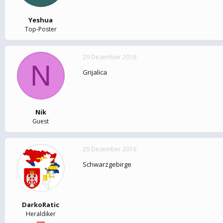
Yeshua
Top-Poster
29 Dezember 2016
N
Grijalica
Nik
Guest
29 Dezember 2016
Schwarzgebirge
DarkoRatic
Heraldiker