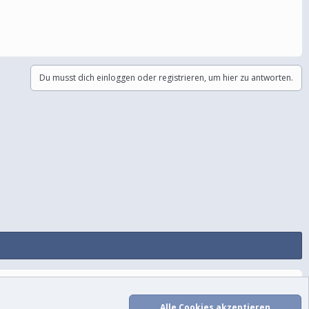
Du musst dich einloggen oder registrieren, um hier zu antworten.
utzungsbedingungen
Datenschutz
Hilfe und Impressum
Start
R
S
Alle Cookies akzeptieren
S