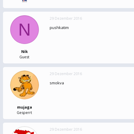
29 Dezember 2016
N
pushkatim
Nik
Guest
29 Dezember 2016
smokva
mujaga
Gesperrt
29 Dezember 2016