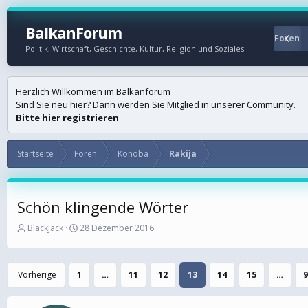
BalkanForum
Startseite
Foren
Politik, Wirtschaft, Geschichte, Kultur, Religion und Soziales
Herzlich Willkommen im Balkanforum
Sind Sie neu hier? Dann werden Sie Mitglied in unserer Community.
Bitte hier registrieren
Startseite
Foren
Konoba
Rakija
Schön klingende Wörter
E
E
BlackJack
28 Dezember 2016
r
r
s
s
t
t
Vorherige
1
…
11
12
13
14
15
…
9
e
e
l
l
l
l