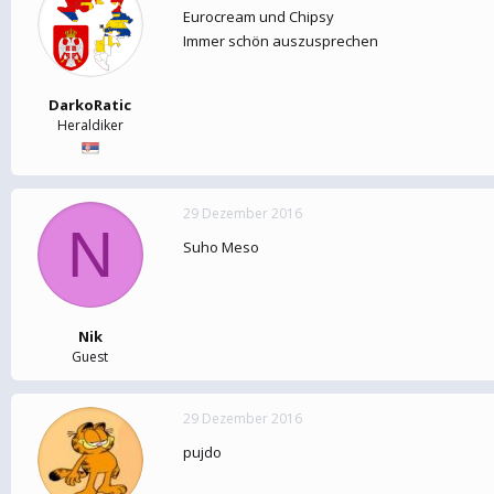
Eurocream und Chipsy
Immer schön auszusprechen
DarkoRatic
Heraldiker
29 Dezember 2016
N
Suho Meso
Nik
Guest
29 Dezember 2016
pujdo