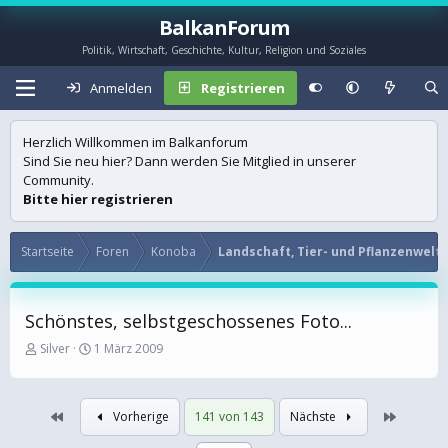
BalkanForum
Politik, Wirtschaft, Geschichte, Kultur, Religion und Soziales
Anmelden
Registrieren
Herzlich Willkommen im Balkanforum
Sind Sie neu hier? Dann werden Sie Mitglied in unserer
Community.
Bitte hier registrieren
Startseite
Foren
Konoba
Landschaft, Tier- und Pflanzenwelt
Schönstes, selbstgeschossenes Foto...
E
E
Silver
1 März 2009
r
r
s
s
t
t
Erste
Letzte
Vorherige
141 von 143
Nächste
e
e
l
l