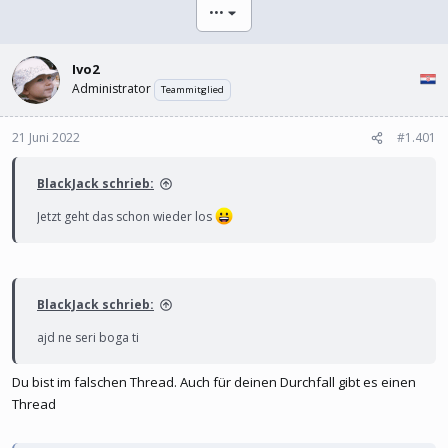
l
l
•••
e
t
r
a
m
Ivo2
Administrator
Teammitglied
21 Juni 2022
#1.401
BlackJack schrieb:
Jetzt geht das schon wieder los
BlackJack schrieb:
ajd ne seri boga ti
Du bist im falschen Thread. Auch für deinen Durchfall gibt es einen
Thread