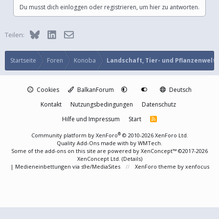
Du musst dich einloggen oder registrieren, um hier zu antworten.
Bluesky
LinkedIn
E-Mail
Teilen:
Startseite
Foren
Konoba
Landschaft, Tier- und Pflanzenwelt
Cookies
BalkanForum
Deutsch
Kontakt
Nutzungsbedingungen
Datenschutz
Hilfe und Impressum
Start
R
S
S
®
Community platform by XenForo
© 2010-2026 XenForo Ltd.
Quality Add-Ons made with
by
WMTech
.
Some of the add-ons on this site are powered by
XenConcept™
©2017-2026
XenConcept Ltd. (
Details
)
|
Medieneinbettungen via s9e/MediaSites
XenForo theme
by xenfocus