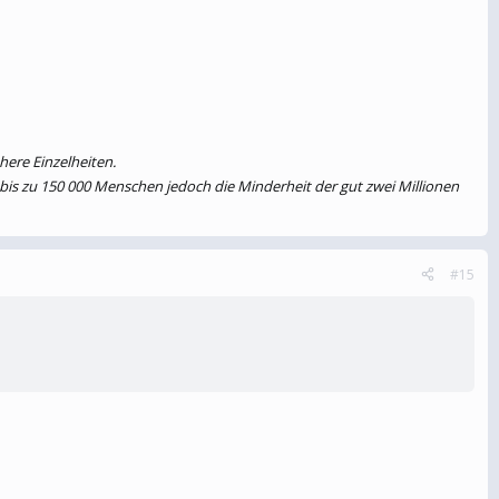
trolle bringen.
here Einzelheiten.
 aufgeben könnte, sollte Serbien weiter mit Polizisten im Norden des
bis zu 150 000 Menschen jedoch die Minderheit der gut zwei Millionen
#15