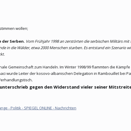
ustimmen wollen;
e der Serben.
Vom Frühjahr 1998 an zerstörten die serbischen Militärs mi
 in die Wälder, etwa 2000 Menschen starben. Es entstand ein Szenario wi
kt.
ionale Gemeinschaft zum Handeln. Im Winter 1998/99 flammten die Kämpfe e
ci wurde Leiter der kosovo-albanischen Delegation in Rambouillet bei P
Verhandlungstisch
.
unterschrieb gegen den Widerstand vieler seiner Mitstreite
ge - Politik - SPIEGEL ONLINE - Nachrichten