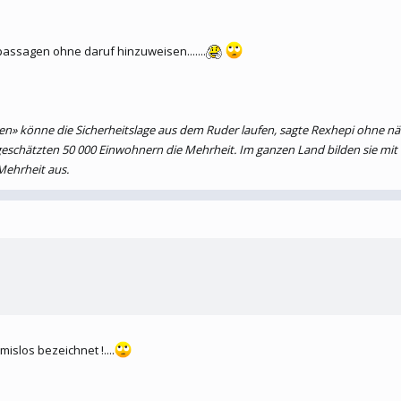
bhängigkeit seiner früheren Provinz nicht an und will sie wieder unter seine Kon
passagen ohne daruf hinzuweisen.......
ven» könne die Sicherheitslage aus dem Ruder laufen, sagte Rexhepi ohne nä
waltung (UNMIK), dass die albanische Bevölkerungsmehrheit ihre Zurückhaltung
eschätzten 50 000 Einwohnern die Mehrheit. Im ganzen Land bilden sie mit 
Mehrheit aus.
slos bezeichnet !....