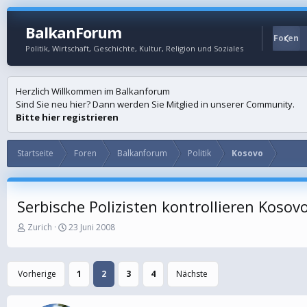
BalkanForum
Startseite
Foren
Politik, Wirtschaft, Geschichte, Kultur, Religion und Soziales
Herzlich Willkommen im Balkanforum
Sind Sie neu hier? Dann werden Sie Mitglied in unserer Community.
Bitte hier registrieren
Startseite
Foren
Balkanforum
Politik
Kosovo
Serbische Polizisten kontrollieren Koso
E
E
Zurich
23 Juni 2008
r
r
s
s
t
t
Vorherige
1
2
3
4
Nächste
e
e
l
l
l
l