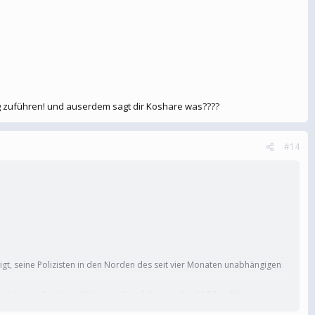
ieg zuführen! und auserdem sagt dir Koshare was????
#14
gt, seine Polizisten in den Norden des seit vier Monaten unabhängigen
exhepi am Freitag in Mitrovica. Er rief die von der NATO geführte