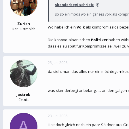
skenderbegi schrieb:
so so ein mods wo ein ganzes volk als kompro
Zurich
Wo habe ich ein
Volk
als kompromisslos bezeic
Der Lustmolch
Die kosovo-albanischen
Politiker
haben währe
dass es zu spät für Kompromisse sei, weil zu vi
23 Juni 2008
da sieht man das alles nur ein möchtegernkosov
was skenderbegi anbelangt..... an den galgen m
Jastreb
Cetnik
23 Juni 2008
A
Holt doch gleich noch ein paar Söldner aus G