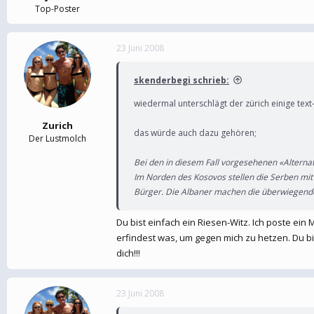
Top-Poster
23 Juni 2008
skenderbegi schrieb:
wiedermal unterschlägt der zürich einige text
Zurich
das würde auch dazu gehören;
Der Lustmolch
Bei den in diesem Fall vorgesehenen «Alterna
Im Norden des Kosovos stellen die Serben mit
Bürger. Die Albaner machen die überwiegend
Du bist einfach ein Riesen-Witz. Ich poste ein 
erfindest was, um gegen mich zu hetzen. Du bi
dich!!!
23 Juni 2008