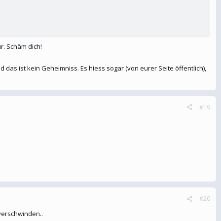
r. Schäm dich!
s ist kein Geheimniss. Es hiess sogar (von eurer Seite öffentlich),
#19
#20
verschwinden..