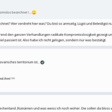
mislos bezeichnet !....
hnet? Wer verdreht hier was? Du bist so armselig. Lügst und Beleidigst nu
nd den ganzen Verhandlungen radikale Kompromisslosigkeit gezeigt und da
el passiert ist. Also habe ich nicht gelogen, sondern nur was bestätigt.
arisches territorium ist...
it ihm! ^^
riechenland ,Rumänien und was weiss ich noch woher. Die sollen da bloss 