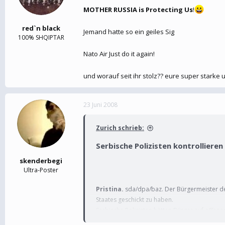
MOTHER RUSSIA is Protecting Us
!
red`n black
Jemand hatte so ein geiles Sig
100% SHQIPTAR
Nato Air Just do it again!
und worauf seit ihr stolz?? eure super starke
23 Juni 2008
Zurich schrieb:
Serbische Polizisten kontrollier
skenderbegi
Ultra-Poster
Pristina.
sda/dpa/baz. Der Bürgermeister der
Staates geschickt zu haben.
Serbische Polizisten hätten Bürger auf offener
Schutztruppe KFOR auf, «solche illegalen Aktiv