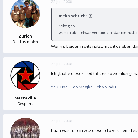
23 Juni 2008
e
t
r
a
m
meko schrieb:
rcihtig so.
warum über etwas verhandeln, das nie zust
Zurich
Der Lustmolch
Wenn's beiden nichts nützt, macht es eben da
23 Juni 2008
Ich glaube dieses Lied trifft es so ziemlich ge
YouTube - Edo Maajka - Jebo Vladu
Mastakilla
Gesperrt
23 Juni 2008
haah was für ein witz dieser clip vorallem dies