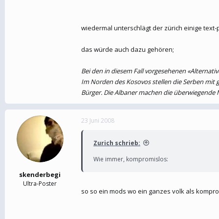
Serbien erkennt die einseitig ausgerufene Una
wiedermal unterschlägt der zürich einige text-
das würde auch dazu gehören;
Gespannte Lage
Bei den in diesem Fall vorgesehenen «Alternati
Der Bürgermeister warnte die UNO-Kosovo-Ver
Im Norden des Kosovos stellen die Serben mit g
Kosovos vertreten bleiben.
Bürger. Die Albaner machen die überwiegende 
23 Juni 2008
baz.ch - Basler Zeitung Online
Zurich schrieb:
Wie immer, kompromislos:
skenderbegi
Ultra-Poster
so so ein mods wo ein ganzes volk als kompromi