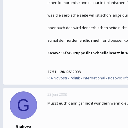
einen kompromis kann es nur in technischen fr
was die serbische seite will ist schon lange du
aber auch das wird der serbischen seite nicht g
zumal der norden endlich mehr und besser kont
Kosovo: Kfor-Truppe übt Schnelleinsatz in 
17:51 |
20
/
06
/ 2008
RIA Novosti - Politik - International - Kosovo:
23 Juni 2008
G
Müsst euch dann gar nicht wundern wenn die Al
Gjakova