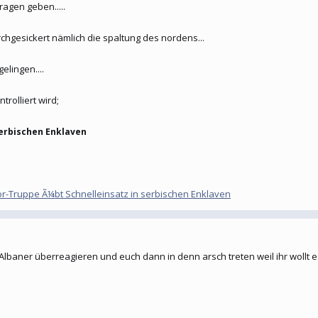
agen geben.....
rchgesickert nämlich die spaltung des nordens...
elingen....
rolliert wird;
serbischen Enklaven
 Kfor-Truppe Ã¼bt Schnelleinsatz in serbischen Enklaven
baner überreagieren und euch dann in denn arsch treten weil ihr wollt e