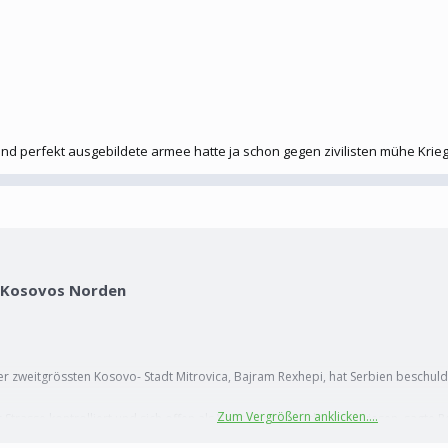
 und perfekt ausgebildete armee hatte ja schon gegen zivilisten mühe Kr
en Kosovos Norden
 zweitgrössten Kosovo- Stadt Mitrovica, Bajram Rexhepi, hat Serbien beschuldi
Zum Vergrößern anklicken....
 Strasse kontrolliert und sich offen als Vertreter Belgrads ausgewiesen, sagte R
itäten zu neutralisieren».