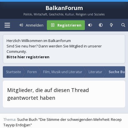
BalkanForum
Politik, Wirtschaft, Geschichte, Kultur, Religion und Soziales
Anmelden
Registrieren
Herzlich Willkommen im Balkanforum
Sind Sie neu hier? Dann werden Sie Mitglied in unserer
Community.
Bitte hier registrieren
Startseite
Foren
Film, Musik und Literatur
Literatur
Suche Buc
Mitglieder, die auf diesen Thread
geantwortet haben
Thema
Suche Buch "Die Stimme der schweigenden Mehrheit: Recep
Tayyip Erdoğan"