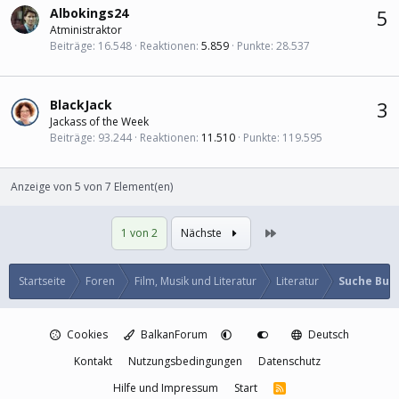
Albokings24
5
Atministraktor
Beiträge
16.548
Reaktionen
5.859
Punkte
28.537
BlackJack
3
Jackass of the Week
Beiträge
93.244
Reaktionen
11.510
Punkte
119.595
Anzeige von 5 von 7 Element(en)
Letzte
1 von 2
Nächste
Startseite
Foren
Film, Musik und Literatur
Literatur
Suche Buc
Cookies
BalkanForum
Deutsch
Kontakt
Nutzungsbedingungen
Datenschutz
Hilfe und Impressum
Start
R
S