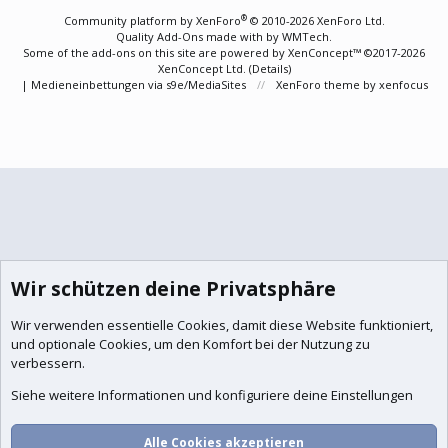
S
®
Community platform by XenForo
© 2010-2026 XenForo Ltd.
Quality Add-Ons made with
by
WMTech
.
Some of the add-ons on this site are powered by
XenConcept™
©2017-2026
XenConcept Ltd. (
Details
)
|
Medieneinbettungen via s9e/MediaSites
XenForo theme
by xenfocus
Wir schützen deine Privatsphäre
Wir verwenden essentielle
Cookies
, damit diese Website funktioniert,
und optionale Cookies, um den Komfort bei der Nutzung zu
verbessern.
Siehe weitere Informationen und konfiguriere deine Einstellungen
Alle Cookies akzeptieren