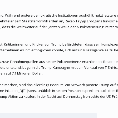
d. Während erstere demokratische Institutionen aushöhlt, nutzt letztere
hntelangem Staatsterror Milliarden an, Recep Tayyip Erdogans türkischer 
dass die Welt weiter auf der „dritten Welle der Autokratisierung“ reitet, 
 Kritikerinnen und Kritiker von Trump befürchteten, dass sein komplexes
ernehmen es ihm ermöglichen könnte, sich auf unzulässige Weise zu be
bstruse Einnahmequellen aus seiner Politprominenz erschlossen. Besonde
eifoto entstand, begann die Trump-Kampagne mit dem Verkauf von T-Shirts,
n auf 7,1 Millionen Dollar.
nde machen, sind das allerdings Peanuts. Am Mittwoch postete Trump auf sei
ine Initialen „DJT“ (sonst unüblich in seinen Posts) entsprechen auch 
Trump-Aktien zu kaufen. In der Nacht auf Donnerstag frohlockte der US-Pr