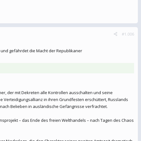
#1.006
r und gefährdet die Macht der Republikaner
er, der mit Dekreten alle Kontrollen ausschalten und seine
 Verteidigungsallianz in ihren Grundfesten erschüttert, Russlands
 nach Belieben in ausländische Gefängnisse verfrachtet.
rzensprojekt – das Ende des freien Welthandels – nach Tagen des Chaos
ner Niederlage, die den Charakter seiner zweiten Amtszeit dramatisch