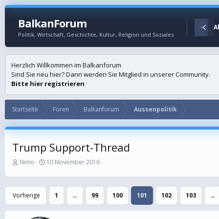
BalkanForum
Startseite
Foren
A
Politik, Wirtschaft, Geschichte, Kultur, Religion und Soziales
Herzlich Willkommen im Balkanforum
Sind Sie neu hier? Dann werden Sie Mitglied in unserer Community.
Bitte hier registrieren
Startseite
Foren
Balkanforum
Aussenpolitik
Trump Support-Thread
E
E
Nimo
10 November 2016
r
r
s
s
t
t
Vorherige
1
…
99
100
101
102
103
…
e
e
l
l
l
l