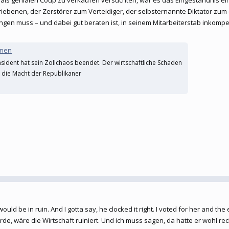
riebenen, der Zerstörer zum Verteidiger, der selbsternannte Diktator zum
ingen muss – und dabei gut beraten ist, in seinem Mitarbeiterstab inkompe
nnen
äsident hat sein Zollchaos beendet. Der wirtschaftliche Schaden
 die Macht der Republikaner
uld be in ruin. And I gotta say, he clocked it right. I voted for her and th
, wäre die Wirtschaft ruiniert. Und ich muss sagen, da hatte er wohl recht