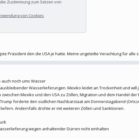
r die Zustimmung zum Setzen von
rwendung von Cookies
.
ste Präsident den die USA je hatte. Meine ungeteilte Verachtung für alle s
iko auch noch ums Wasser
usbleibender Wasserlieferungen. Mexiko leidet an Trockenheit und will jet
zwischen Mexiko und den USA zu Zöllen, Migration und dem Handel der Dr
 Trump forderte den südlichen Nachbarstaat am Donnerstagabend (Ortsze
efern. Andernfalls drohte er mit weiteren Zöllen und Sanktionen.
ruck
asserlieferung wegen anhaltender Dürren nicht einhalten