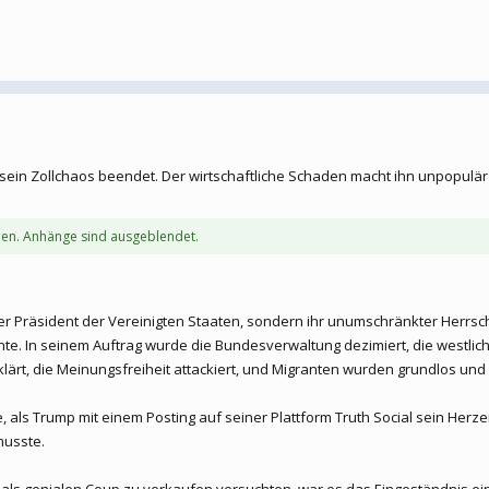
t sein Zollchaos beendet. Der wirtschaftliche Schaden macht ihn unpopulä
en. Anhänge sind ausgeblendet.
r Präsident der Vereinigten Staaten, sondern ihr unumschränkter Herrsch
e. In seinem Auftrag wurde die Bundesverwaltung dezimiert, die westliche
lärt, die Meinungsfreiheit attackiert, und Migranten wurden grundlos und
de, als Trump mit einem Posting auf seiner Plattform Truth Social sein He
musste.
t als genialen Coup zu verkaufen versuchten, war es das Eingeständnis ei