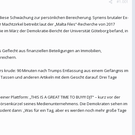
#1.001
 diese Schwächung zur persönlichen Bereicherung. Syriens brutaler Ex-
Machtzirkel betreibt laut der „Malta Files“-Recherche von 2017
wie im März der Demokratie-Bericht der Universität Göteborg befand, in
 Geflecht aus finanziellen Beteiligungen an Immobilien,
reichern.
rs krude: 90 Minuten nach Trumps Entlassung aus einem Gefängnis im
 Tassen und anderen Artikeln mit dem Gesicht darauf. Drei Tage
ner Plattform: „THIS IS A GREAT TIME TO BUY!!! DJT“ – kurz vor der
dem Börsenkürzel seines Medienunternehmens. Die Demokraten sehen im
äsident dann: „Was für ein Tag, aber es werden noch mehr große Tage