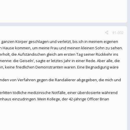
#1.002
 ganzen Körper geschlagen und verletzt, bis ich in meinem eigenen
nach Hause kommen, um meine Frau und meinen kleinen Sohn zu sehen.
rholt, die Aufständischen gleich am ersten Tag seiner Rückkehr ins
nne: die Geiseln', sagte er letztes Jahr in einer Rede. Aber alle, die
ten, keine friedlichen Demonstranten waren. Eine Begnadigung wäre
zenden von Verfahren gegen die Randalierer abgegeben, die mich und
litten tödliche medizinische Notfälle, einer überdosierte während
haus einzudringen. Mein Kollege, der 42-jährige Officer Brian