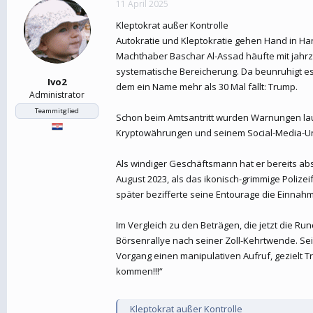
11 April 2025
e
t
r
a
Kleptokrat außer Kontrolle
m
Autokratie und Kleptokratie gehen Hand in Han
Machthaber Baschar Al-Assad häufte mit jahrze
systematische Bereicherung. Da beunruhigt es, 
Ivo2
dem ein Name mehr als 30 Mal fällt: Trump.
Administrator
Teammitglied
Schon beim Amtsantritt wurden Warnungen laut:
Kryptowährungen und seinem Social-Media-Unt
Als windiger Geschäftsmann hat er bereits a
August 2023, als das ikonisch-grimmige Poliz
später bezifferte seine Entourage die Einnahme
Im Vergleich zu den Beträgen, die jetzt die Ru
Börsenrallye nach seiner Zoll-Kehrtwende. Se
Vorgang einen manipulativen Aufruf, gezielt 
kommen!!!“
Kleptokrat außer Kontrolle