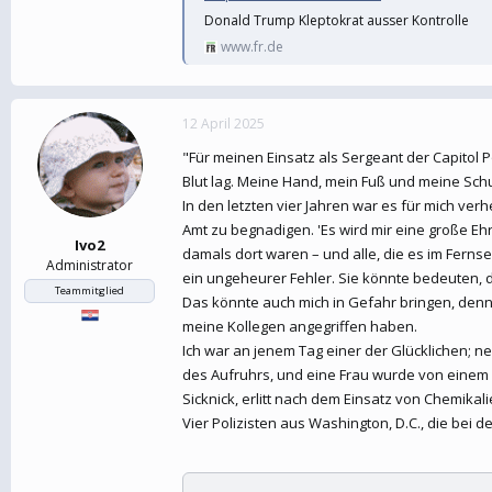
Donald Trump Kleptokrat ausser Kontrolle
www.fr.de
12 April 2025
"Für meinen Einsatz als Sergeant der Capitol
Blut lag. Meine Hand, mein Fuß und meine Sc
In den letzten vier Jahren war es für mich ve
Amt zu begnadigen. 'Es wird mir eine große Ehre
Ivo2
damals dort waren – und alle, die es im Fern
Administrator
ein ungeheurer Fehler. Sie könnte bedeuten, d
Teammitglied
Das könnte auch mich in Gefahr bringen, denn
meine Kollegen angegriffen haben.
Ich war an jenem Tag einer der Glücklichen; 
des Aufruhrs, und eine Frau wurde von einem P
Sicknick, erlitt nach dem Einsatz von Chemikali
Vier Polizisten aus Washington, D.C., die bei