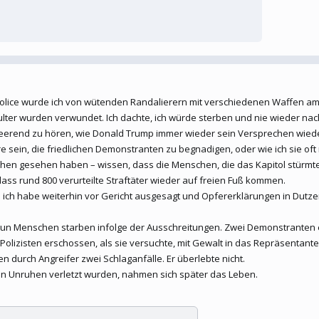
 Police wurde ich von wütenden Randalierern mit verschiedenen Waffen am
hulter wurden verwundet. Ich dachte, ich würde sterben und nie wieder 
rheerend zu hören, wie Donald Trump immer wieder sein Versprechen wiede
 sein, die friedlichen Demonstranten zu begnadigen, oder wie ich sie oft ne
sehen gesehen haben – wissen, dass die Menschen, die das Kapitol stürm
ass rund 800 verurteilte Straftäter wieder auf freien Fuß kommen.
 ich habe weiterhin vor Gericht ausgesagt und Opfererklärungen in Dut
neun Menschen starben infolge der Ausschreitungen. Zwei Demonstranten er
olizisten erschossen, als sie versuchte, mit Gewalt in das Repräsentanten
en durch Angreifer zwei Schlaganfälle. Er überlebte nicht.
 den Unruhen verletzt wurden, nahmen sich später das Leben.