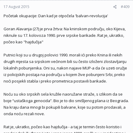
17 August 2015
#409
Početak okupacije: Dan kad je otpočela 'balvan-revolucija'
Goran Alavanja (27) je prva žrtva: Na kninskom području, oko Kijeva,
niknule su 17. kolovoza 1990. prve srpske barikade. Rat je, ukratko,
počeo kao "hajdučija"
Putnici koji su u drugoj polovici 1990. morali ići preko Knina ili nekih
drugih mjesta sa srpskom većinom bili su često izloženi zlostavljanju
lokalnih pobunjenika. Oni su, nakon najave MUP-a da će uzeti oružje
iz policijskih postaja na području u kojem žive pobunjeni Srbi, preko
noći posjekli stabla i preko prometnica postavili barikade.
Noću su oko srpskih sela kružile naoružane straže, s izlikom da se
boje “ustaškoga genocida”. Bio je to dio smišljenog plana iz Beograda.
Na kraju dana mnogi bi pokupili balvane, koje su potom prodavali, a
onda noću rezali nove.
Rat je, ukratko, počeo kao hajdučija - a taj je termin često koristio i