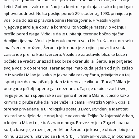
četiri. Gotovo svaku noć išao je u kontrole policajaca kako bi podigao
njihovu budnost. Nešto poslije ponoći 29. studenog 1990. primijetio je
vozilo da dolazi iz pravca Bosne i Hercegovine. Hrvatski vojnik
Njegova patrola je obavila kontrolu i to vozilo je nastavilo vožnju i
prošlo pored njega. Vidio je da je u pitanju terenac bočno ojačan
debljim cijevima. Vozilo je krenulo prema selu Hrtiću. Kako u tom selu
ima švercer oružjem, Šerbula je krenuo je za njim i potvrdilo se da
zaista ide prema kući švercera. Vozilo se zaustavilo blizu te kuće i
počelo se vraćati unazad kako bi se okrenulo, ali Šerbula je pritjerao
svoje vozilo do terenca. Terenac nije imao kuda. Jedan od njih izašao
je iz vozila i Milan je, kako je jakna bila raskopčana, primijetio da taj
ispod pazuha ima pištolj. Jedan iz terenca je viknuo “Pucaj”! Milan je
potegnuo pištolj i uperio ga u neznanca. Taj nije uspio izvaditi svoj
nego je odmah spojio ruke i usmjerio ih prema Milanu, tipično kako
kriminalci pruže ruke da ih se veže lisicama. Hrvatski Vojnik Ekipa iz
terenca privedena je u Policijsku postaju Dvor, utvrđen je identitet i
tek tad se vidjelo da je onaj koji je vezan bio Željko Ražnjatović Arkan,
o kojemu Milan i nije baš znao mnogo. Prevezen je u Zagreb, pa na
sud, a kasnije je razmijenjen. Milan Šerbula je kasnije uhićen, bio je u
Kninu u zatvoru. Skrivao se i BiH, Srbiji… “Balvan-revolucija” okončana