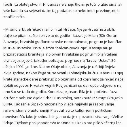
rodili i tu obitelj stvorili. Ni danas ne znaju tko im je točno ubio sina, ali
više kao da su svjesni da im taj podatak, to neko ime i prezime, ne bi
značilo ništa.
- Mi smo Srbi, ali nikad nismo mrzili Hrvate. Njega Hrvati nisu ubili. I
dalje se pitam zašto se sve to dogodilo - kazao je Milan (80). Goran
Alavanja, hrvatski građanin srpske nacionalnosti, poginuo je kao član
MUP-a Hrvatske. Prva je žrtva “balvan-revolucije”. Kasnije mu je
priznat status branitelja, no prvim hrvatskim poginulim braniteljem
drži se Josip Jović, također policajac, poginuo na “krvavi Uskrs”, 30.
ožujka 1991. godine. Nakon Oluje obitelj Alavanja je u Srbiji živjela
dvije godine, nakon čega su se vratili u obiteljsku kuću u Karinu. U njoj
krate staračke dane prebirući po pitanjima od kojih mnoga nikad neće
dobiti odgovor. Hrvatski vojnik Povjesničari su dali opće odgovore na
ono što se tada dogodilo. Kontekst je jasan. Bila je to početna faza
oružane pobune dijela Srba u Hrvatskoj, potaknute iz Srbije i krugova
u JNA. Tadašnje Srpsko nacionalno vijeće najavilo je raspisivanje
referenduma o autonomiji. Pravdali su to kulturnom i političkom
neovisnošću iako je svima bilo jasno da je u pozadini stvaranje Velike
Srbije. Tijekom poslijepodneva iz Knina su, kako tad piše Večernji list,