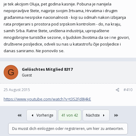
je tek akcijom Oluja, pet godina kasnije. Pobuna je nanijela
nepopravljive štete, najprije svojim žrtvama, Hrvatima i drugim
građanima nesrpske nacionalnosti - koji su odmah nakon izbijanja
rata protjerani s prostora pod srpskom kontrolom - do, na kraju,
samih Srba. Ratne štete, uništena industrija, upropaštene
mnogobrojne turističke sezone, o ljudskim životima da se i ne govori,
društvene posljedice, odveli su nas u katastrofu čije posljedice i
danas saniramo. Ne ponovilo se.
Gelöschtes Mitglied 8317
G
Guest
25 August 2015
#410
https://www.youtube.com/watch?v=t3S2Fd8J4kE
Erste
Letzte
Vorherige
41 von 42
Nächste
Du musst dich einloggen oder registrieren, um hier zu antworten.