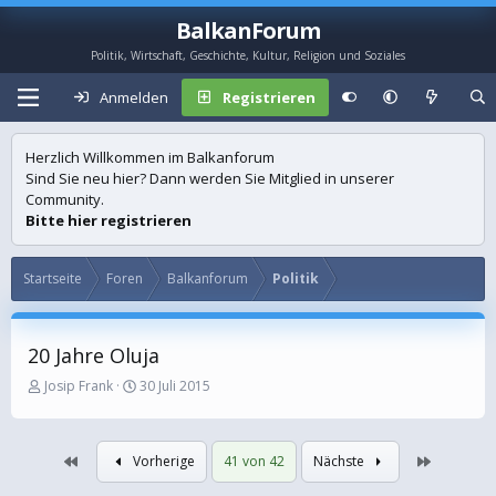
BalkanForum
Politik, Wirtschaft, Geschichte, Kultur, Religion und Soziales
Anmelden
Registrieren
Herzlich Willkommen im Balkanforum
Sind Sie neu hier? Dann werden Sie Mitglied in unserer
Community.
Bitte hier registrieren
Startseite
Foren
Balkanforum
Politik
20 Jahre Oluja
E
E
Josip Frank
30 Juli 2015
r
r
s
s
t
t
Erste
Letzte
Vorherige
41 von 42
Nächste
e
e
l
l