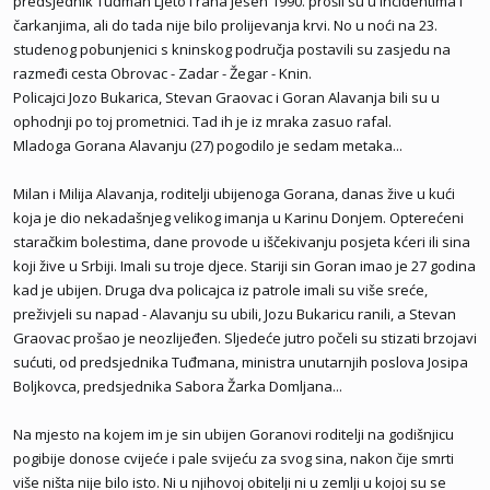
predsjednik Tuđman Ljeto i rana jesen 1990. prošli su u incidentima i
čarkanjima, ali do tada nije bilo prolijevanja krvi. No u noći na 23.
studenog pobunjenici s kninskog područja postavili su zasjedu na
razmeđi cesta Obrovac - Zadar - Žegar - Knin.
Policajci Jozo Bukarica, Stevan Graovac i Goran Alavanja bili su u
ophodnji po toj prometnici. Tad ih je iz mraka zasuo rafal.
Mladoga Gorana Alavanju (27) pogodilo je sedam metaka...
Milan i Milija Alavanja, roditelji ubijenoga Gorana, danas žive u kući
koja je dio nekadašnjeg velikog imanja u Karinu Donjem. Opterećeni
staračkim bolestima, dane provode u iščekivanju posjeta kćeri ili sina
koji žive u Srbiji. Imali su troje djece. Stariji sin Goran imao je 27 godina
kad je ubijen. Druga dva policajca iz patrole imali su više sreće,
preživjeli su napad - Alavanju su ubili, Jozu Bukaricu ranili, a Stevan
Graovac prošao je neozlijeđen. Sljedeće jutro počeli su stizati brzojavi
sućuti, od predsjednika Tuđmana, ministra unutarnjih poslova Josipa
Boljkovca, predsjednika Sabora Žarka Domljana...
Na mjesto na kojem im je sin ubijen Goranovi roditelji na godišnjicu
pogibije donose cvijeće i pale svijeću za svog sina, nakon čije smrti
više ništa nije bilo isto. Ni u njihovoj obitelji ni u zemlji u kojoj su se