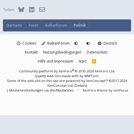
Bluesky
LinkedIn
E-Mail
Teilen:
Startseite
Foren
Balkanforum
Politik
Cookies
BalkanForum
Deutsch
Kontakt
Nutzungsbedingungen
Datenschutz
Hilfe und Impressum
Start
R
S
S
®
Community platform by XenForo
© 2010-2026 XenForo Ltd.
Quality Add-Ons made with
by
WMTech
.
Some of the add-ons on this site are powered by
XenConcept™
©2017-2026
XenConcept Ltd. (
Details
)
|
Medieneinbettungen via s9e/MediaSites
XenForo theme
by xenfocus