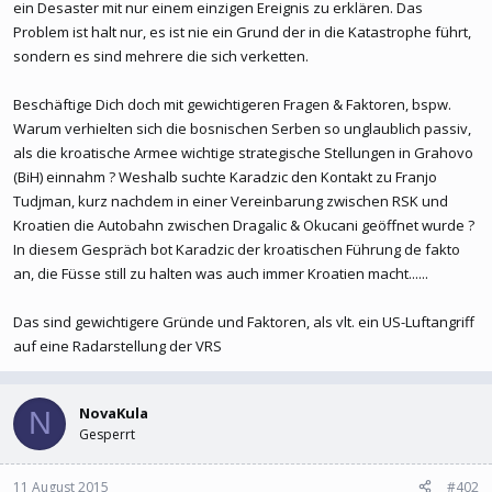
ein Desaster mit nur einem einzigen Ereignis zu erklären. Das
Problem ist halt nur, es ist nie ein Grund der in die Katastrophe führt,
sondern es sind mehrere die sich verketten.
Beschäftige Dich doch mit gewichtigeren Fragen & Faktoren, bspw.
Warum verhielten sich die bosnischen Serben so unglaublich passiv,
als die kroatische Armee wichtige strategische Stellungen in Grahovo
(BiH) einnahm ? Weshalb suchte Karadzic den Kontakt zu Franjo
Tudjman, kurz nachdem in einer Vereinbarung zwischen RSK und
Kroatien die Autobahn zwischen Dragalic & Okucani geöffnet wurde ?
In diesem Gespräch bot Karadzic der kroatischen Führung de fakto
an, die Füsse still zu halten was auch immer Kroatien macht......
Das sind gewichtigere Gründe und Faktoren, als vlt. ein US-Luftangriff
auf eine Radarstellung der VRS
NovaKula
N
Gesperrt
11 August 2015
#402