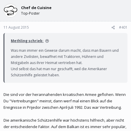
l
l
e
Chef de Cuisine
t
r
a
Top-Poster
m
11 August 2015
#401
Methling schrieb:
Was man immer ein Gewese darum macht, dass man Bauern und
andere Zivilisten, bewaffnet mit Traktoren, Hühnern und
Mistgabeln aus ihrer Heimat vertrieben hat.
Und selbst das hat man nur geschafft, weil die Amerikaner
Schützenhilfe geleistet haben.
Die sind vor der herannahenden kroatischen Armee geflohen. Wenn
Du "Vertreibungen" meinst, dann werf mal einen Blick auf die
Ereignisse in Prijedor zwischen April-Juli 1992. Das war Vertreibung.
Die amerikanische Schützenhilfe war höchstens hilfreich, aber nicht
der entscheidende Faktor. Auf dem Balkan ist es immer sehr populär,