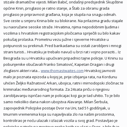
stizale dramatične vijesti. Milan Babić, ondašnji predsjednik Skupštine
općine Knin, proglasio je ratno stanje, a Štab za obranu grada
proglasio je pripravnost građana, koja je stupila na snagu odmah.
Sve ceste u smjeru Knina bile su blokirane. Na prilazima gradu stajale
su naoružane seoske straže. Hrvatima, njima nepodobnim ljudima i
vozilima s hrvatskim registracijskim pločicama spriječili su bilo kakav
pokušaj prolaska. Prometnu vezu južne i sjeverne Hrvatske u
potpunosti su prekinuli. Pred barikadama su ostali zarobljeni i mnogi
strani turisti... Hrvatsku je trebalo navući u brzi rat i vojno poraziti... Iz
Beograda su u Hrvatsku upućivani pripadnici tajne policije. U Kninu su
pobunjenike obučavali Franko Simatović, Kapetan Dragan i drugi
zloglasni akteri rata...
www.thomastwaites.com
Hrvatskoj javnosti
malo je poznata epizoda u kojoj je, prije izbijanja rata, na Kordunu
uhićen Željko Ražnatović Arkan, ubojica, ratni i mirnodopski zločinac te
kriminalac međunarodnog formata. Za 24sata priču o njegovu
zarobljavanju ispričao nam je policajac koji ga je tad uhitio. To je bilo
samo nekoliko dana nakon ubojstva Alavanje. Milan Šerbula,
zapovjednik Policijske postaje Dvor na Uni, tad 51-godišnjak, u
tmurnim vremenima koja su najavljivala zlo na našim prostorima,
kontrolirao je noću ulazak i izlazak vozila u svoj grad. Postavljao je
policijske patrole na mostove preko kojih se ulazi u Dvor, a bilo ih je