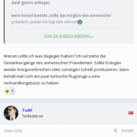
stadt gyumri anfliegen
wenn bedarf besteht ,sollte das möglich sein armenischer
präsident ,ausser ivo legt sein veto ein
Zum Vergrößern anklicken....
Um diese Inhalte anzuzeigen, benötigen wir die
Zustimmung zum Setzen von Drittanbieter-Cookies.
Für weitere Informationen siehe die Seite
Verwendung
Warum sollte ich was dagegen haben? Ich verstehe die
von Cookies
.
Gedankengänge des armenischen Präsidenten: Sollte Erdogan
Drittanbieter-Cookies akzeptieren
wieder Kriegsverbrechen oder sonstigen Scheiß produzieren, dann
behält man sich ein paar türkische Flugzeuge u eine
Verhandlungsbasis zu haben
1
TuAF
Turkesteron
4 Mai 2026
#4.669