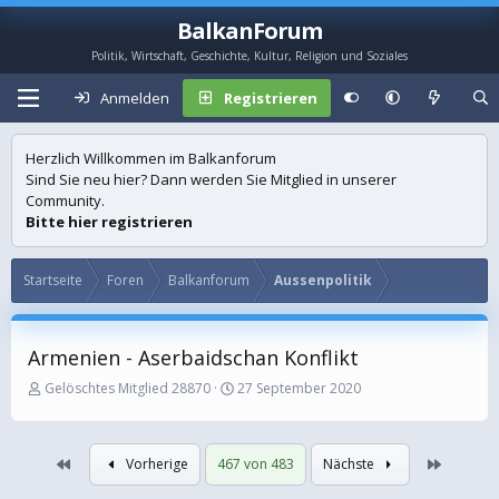
BalkanForum
Politik, Wirtschaft, Geschichte, Kultur, Religion und Soziales
Anmelden
Registrieren
Herzlich Willkommen im Balkanforum
Sind Sie neu hier? Dann werden Sie Mitglied in unserer
Community.
Bitte hier registrieren
Startseite
Foren
Balkanforum
Aussenpolitik
Armenien - Aserbaidschan Konflikt
E
E
Gelöschtes Mitglied 28870
27 September 2020
r
r
s
s
t
t
Erste
Letzte
Vorherige
467 von 483
Nächste
e
e
l
l