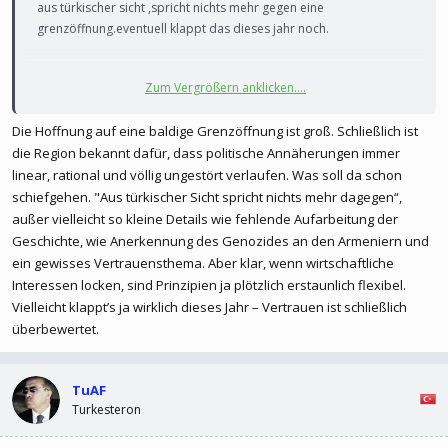
aus türkischer sicht ,spricht nichts mehr gegen eine
grenzöffnung.eventuell klappt das dieses jahr noch.
Zum Vergrößern anklicken....
Türkei und Armenien: Wann öffnen die
Grenzübergänge?​
Die Hoffnung auf eine baldige Grenzöffnung ist groß. Schließlich ist
die Region bekannt dafür, dass politische Annäherungen immer
Seit Jahrzehnten verharrten die Länder in Feindschaft und
linear, rational und völlig ungestört verlaufen. Was soll da schon
schotteten sich ab. Nach der jüngsten Annäherung hofft
schiefgehen. "Aus türkischer Sicht spricht nichts mehr dagegen“,
die türkische Wirtschaft auf gute Geschäfte. Neue
außer vielleicht so kleine Details wie fehlende Aufarbeitung der
Logistikrouten könnten der Region Aufschwung bringen.
Geschichte, wie Anerkennung des Genozides an den Armeniern und
ein gewisses Vertrauensthema. Aber klar, wenn wirtschaftliche
Interessen locken, sind Prinzipien ja plötzlich erstaunlich flexibel.
Friedensabkommen eröffnet
Vielleicht klappt’s ja wirklich dieses Jahr – Vertrauen ist schließlich
neue Perspektiven​
überbewertet.
TuAF
Seit 2022 gibt es jedoch eine vorsichtige Annäherung. Der
Turkesteron
Binnenstaat Armenien besteht nicht mehr darauf, dass
Ankara die Ereignisse von 1915 als Völkermord anerkennt.