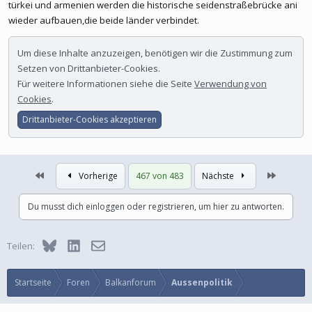
türkei und armenien werden die historische seidenstraßebrücke ani
wieder aufbauen,die beide länder verbindet.
Um diese Inhalte anzuzeigen, benötigen wir die Zustimmung zum
Setzen von Drittanbieter-Cookies.
Für weitere Informationen siehe die Seite
Verwendung von
Cookies
.
Drittanbieter-Cookies akzeptieren
Erste
Letzte
Vorherige
467 von 483
Nächste
Du musst dich einloggen oder registrieren, um hier zu antworten.
Bluesky
LinkedIn
E-Mail
Teilen:
Startseite
Foren
Balkanforum
Aussenpolitik