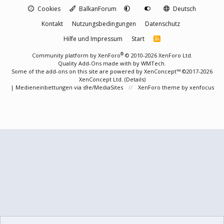
Cookies
BalkanForum
Deutsch
Kontakt
Nutzungsbedingungen
Datenschutz
Hilfe und Impressum
Start
R
S
S
®
Community platform by XenForo
© 2010-2026 XenForo Ltd.
Quality Add-Ons made with
by
WMTech
.
Some of the add-ons on this site are powered by
XenConcept™
©2017-2026
XenConcept Ltd. (
Details
)
|
Medieneinbettungen via s9e/MediaSites
XenForo theme
by xenfocus