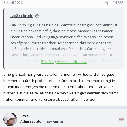
6 April 2026
#4.665
Zudem hat das Land den jahrzehntelangen Krieg um
Ivo2 schrieb:
Bergkarabach mit Aserbaidschan im vergangenen Jahr
Die Hoffnung auf eine baldige Grenzöffnung ist groß. Schließlich ist
durch ein
Friedensabkommen
beigelegt. Seitdem wächst
die Region bekannt dafür, dass politische Annäherungen immer
in der türkischen Wirtschaft die Hoffnung auf eine baldige
linear, rational und völlig ungestört verlaufen. Was soll da schon
Normalisierung in der Region und die Öffnung der seit
schiefgehen. "Aus türkischer Sicht spricht nichts mehr dagegen“,
über drei Jahrzehnten geschlossenen Grenze.
außer vielleicht so kleine Details wie fehlende Aufarbeitung der
Geschichte, wie Anerkennung des Genozides an den Armeniern
und ein gewisses Vertrauensthema. Aber klar, wenn wirtschaftliche
Zum Vergrößern anklicken....
Türkei und Armenien: Wann öffnen die Grenzübergänge?
Interessen locken, sind Prinzipien ja plötzlich erstaunlich flexibel.
Seit Jahrzehnten verharrten die Länder in
Vielleicht klappt’s ja wirklich dieses Jahr – Vertrauen ist schließlich
eine grenzöffnung wird vorallem armenien wirtschaftlich zu gute
Feindschaft und schotteten sich ab. Nach
überbewertet.
kommen,natürlich profitieren die türken auch damit.man dringt in
der jüngsten Annäherung hofft die türkische
einem markt ein ,wo die russen dominiert haben und drängt die
Wirtschaft auf gute Geschäfte. Neue
russen auf die seite. auch beide bevölkerungen werden sich damit
Logistikrouten könnten der Region
näher kommen und vorurteile abgeschafft mit der zeit.
Aufschwung bringen.
www.dw.com
Ivo2
Administrator
Teammitglied