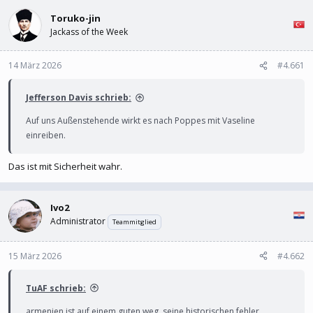
l
l
e
Toruko-jin
t
r
a
Jackass of the Week
m
14 März 2026
#4.661
Jefferson Davis schrieb:
Auf uns Außenstehende wirkt es nach Poppes mit Vaseline
einreiben.
Das ist mit Sicherheit wahr.
Ivo2
Administrator
Teammitglied
15 März 2026
#4.662
TuAF schrieb:
armenien ist auf einem guten weg ,seine historischen fehler