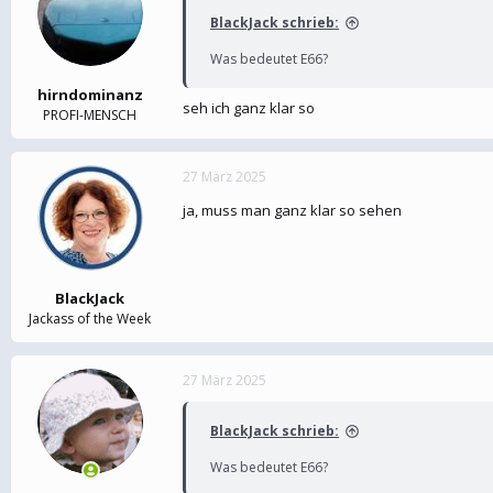
BlackJack schrieb:
Was bedeutet E66?
hirndominanz
seh ich ganz klar so
PROFI-MENSCH
27 März 2025
ja, muss man ganz klar so sehen
BlackJack
Jackass of the Week
27 März 2025
BlackJack schrieb:
Was bedeutet E66?