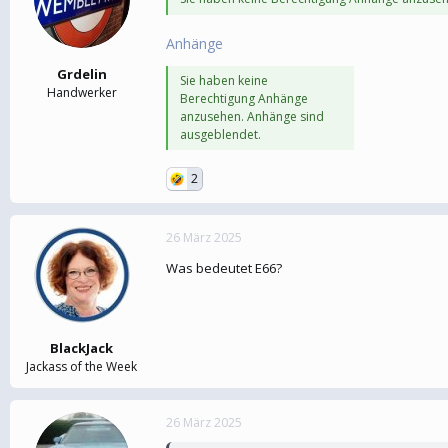
Anhänge
Grdelin
Sie haben keine
Handwerker
Berechtigung Anhänge
anzusehen. Anhänge sind
ausgeblendet.
2
26 März 2025
Was bedeutet E66?
BlackJack
Jackass of the Week
26 März 2025