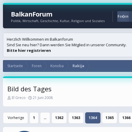
BalkanForum
Startseite
Foren
Politik, Wirtschaft, Geschichte, Kultur, Religion und Soziales
Herzlich Willkommen im Balkanforum
Sind Sie neu hier? Dann werden Sie Mitglied in unserer Community.
Bitte hier registrieren
Startseite
Foren
Konoba
Rakija
Bild des Tages
E
E
El Greco
21 Juni 2008
r
r
s
s
t
t
Vorherige
1
…
1362
1363
1364
1365
1366
e
e
l
l
l
l