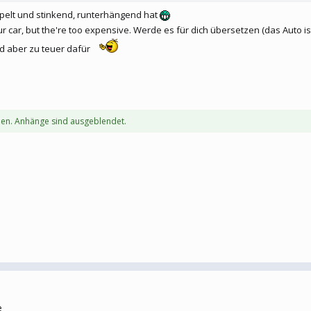
mpelt und stinkend, runterhängend hat
r car, but the're too expensive. Werde es für dich übersetzen (das Auto ist
ind aber zu teuer dafür
en. Anhänge sind ausgeblendet.
e