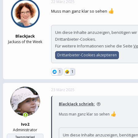
22 März 2025
e
t
r
a
Muss man ganz klar so sehen
m
Um diese Inhalte anzuzeigen, benötigen wi
BlackJack
Drittanbieter-Cookies.
Jackass of the Week
Für weitere Informationen siehe die Seite
Ve
Drittanbieter-Cookies akzeptieren
1
1
23 März 2025
BlackJack schrieb:
Muss man ganz klar so sehen
Ivo2
Administrator
Um diese Inhalte anzuzeigen, benötige
Teammitglied