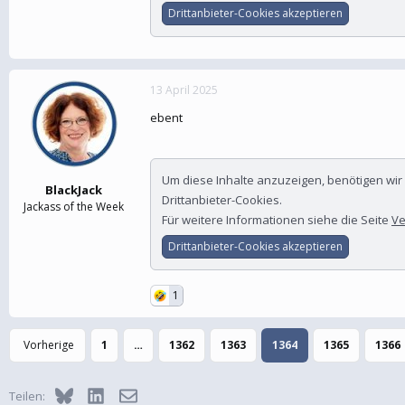
Drittanbieter-Cookies akzeptieren
13 April 2025
ebent
Um diese Inhalte anzuzeigen, benötigen wi
BlackJack
Drittanbieter-Cookies.
Jackass of the Week
Für weitere Informationen siehe die Seite
Ve
Drittanbieter-Cookies akzeptieren
1
Vorherige
1
…
1362
1363
1364
1365
1366
Bluesky
LinkedIn
E-Mail
Teilen: