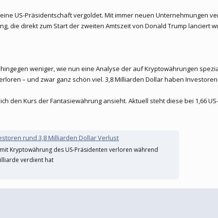
 eine US-Präsidentschaft vergoldet. Mit immer neuen Unternehmungen versu
g, die direkt zum Start der zweiten Amtszeit von Donald Trump lanciert 
n hingegen weniger, wie nun eine Analyse der auf Kryptowährungen spezial
rloren – und zwar ganz schön viel. 3,8 Milliarden Dollar haben Investore
ch den Kurs der Fantasiewährung ansieht. Aktuell steht diese bei 1,66 US-
oren rund 3,8 Milliarden Dollar Verlust
d mit Kryptowährung des US-Präsidenten verloren während
lliarde verdient hat