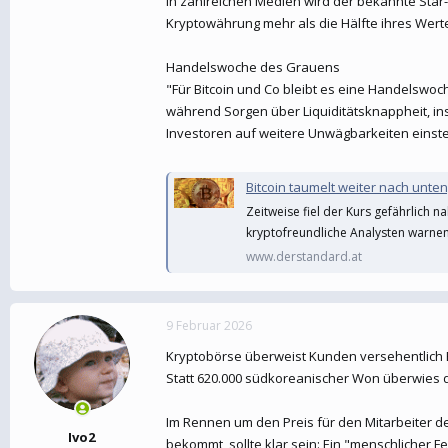
In zahlreichen Medien wird der bekannte Star-I
Kryptowährung mehr als die Hälfte ihres Wertes
Handelswoche des Grauens
"Für Bitcoin und Co bleibt es eine Handelsw
während Sorgen über Liquiditätsknappheit, in
Investoren auf weitere Unwägbarkeiten einste
Bitcoin taumelt weiter nach unte
Zeitweise fiel der Kurs gefährlich n
kryptofreundliche Analysten warnen
www.derstandard.at
9 Februar 2026
Kryptobörse überweist Kunden versehentlich Bi
Statt 620.000 südkoreanischer Won überwies d
Im Rennen um den Preis für den Mitarbeiter d
Ivo2
bekommt, sollte klar sein: Ein "menschlicher 