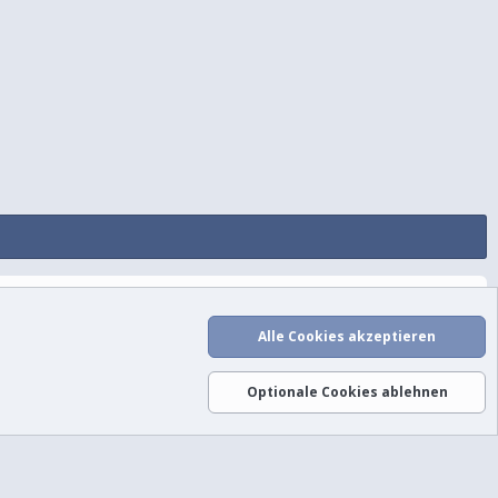
utzungsbedingungen
Datenschutz
Hilfe und Impressum
Start
R
S
Alle Cookies akzeptieren
S
Optionale Cookies ablehnen