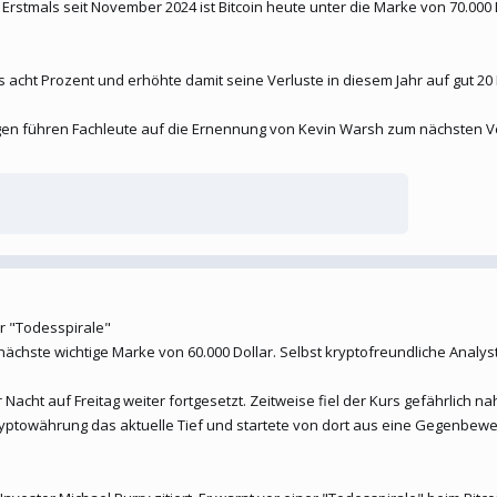
Erstmals seit November 2024 ist Bitcoin heute unter die Marke von 70.000 D
ls acht Prozent und erhöhte damit seine Verluste in diesem Jahr auf gut 20
en führen Fachleute auf die Ernennung von Kevin Warsh zum nächsten V
r "Todesspirale"
e nächste wichtige Marke von 60.000 Dollar. Selbst kryptofreundliche Anal
r Nacht auf Freitag weiter fortgesetzt. Zeitweise fiel der Kurs gefährlich n
ryptowährung das aktuelle Tief und startete von dort aus eine Gegenbeweg