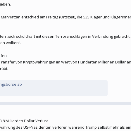
geben.
n Manhattan entschied am Freitag (Ortszeit), die 535 Kläger und Klägerinn
en „sich schuldhaft mit diesen Terroranschlägen in Verbindung gebracht, s
en wollten“.
rfen
Transfer von Kryptowährungen im Wert von Hunderten Millionen Dollar a
rübt.
ungsbörse ab
8 Milliarden Dollar Verlust
towährung des US-Präsidenten verloren während Trump selbst mehr als eine