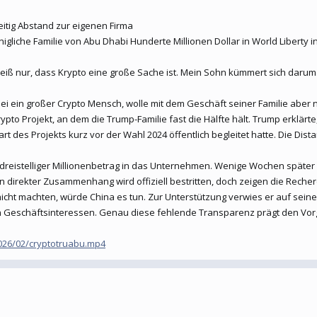
eitig Abstand zur eigenen Firma
önigliche Familie von Abu Dhabi Hunderte Millionen Dollar in World Libert
weiß nur, dass Krypto eine große Sache ist. Mein Sohn kümmert sich darum
i ein großer Crypto Mensch, wolle mit dem Geschäft seiner Familie aber n
rypto Projekt, an dem die Trump-Familie fast die Hälfte hält. Trump erklärt
rt des Projekts kurz vor der Wahl 2024 öffentlich begleitet hatte. Die Dista
dreistelliger Millionenbetrag in das Unternehmen. Wenige Wochen später
in direkter Zusammenhang wird offiziell bestritten, doch zeigen die Reche
icht machten, würde China es tun. Zur Unterstützung verwies er auf seinen
en Geschäftsinteressen. Genau diese fehlende Transparenz prägt den Vor
2026/02/cryptotruabu.mp4