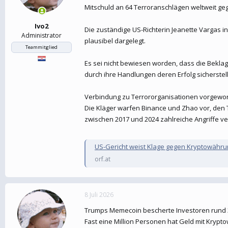
Mitschuld an 64 Terroranschlägen weltweit ge
Ivo2
Die zuständige US-Richterin Jeanette Vargas i
Administrator
plausibel dargelegt.
Teammitglied
Es sei nicht bewiesen worden, dass die Beklagt
durch ihre Handlungen deren Erfolg sicherstell
Verbindung zu Terrororganisationen vorgewo
Die Kläger warfen Binance und Zhao vor, den 
zwischen 2017 und 2024 zahlreiche Angriffe ve
US-Gericht weist Klage gegen Kryptowähr
orf.at
8 Juli 2026
Trumps Memecoin bescherte Investoren rund 3,
Fast eine Million Personen hat Geld mit Kryp