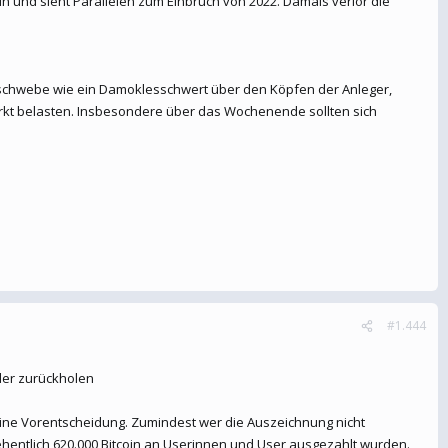
oin und sieht Parallelen zum Einbruch von 2022. Damals verlor die
 schwebe wie ein Damoklesschwert über den Köpfen der Anleger,
arkt belasten. Insbesondere über das Wochenende sollten sich
#1.444
der zurückholen
eine Vorentscheidung. Zumindest wer die Auszeichnung nicht
ehentlich 620.000 Bitcoin an Userinnen und User ausgezahlt wurden.