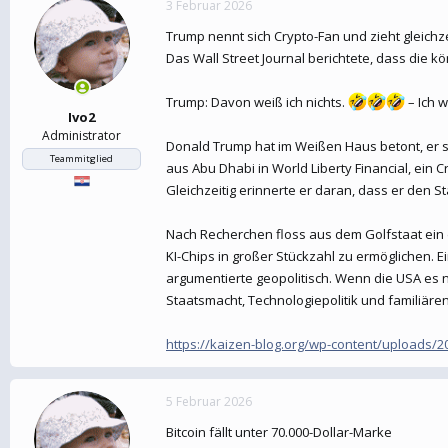
3 Februar 2026
e
t
r
a
Trump nennt sich Crypto-Fan und zieht gleichz
m
Das Wall Street Journal berichtete, dass die k
Trump: Davon weiß ich nichts.
– Ich 
Ivo2
Administrator
Donald Trump hat im Weißen Haus betont, er se
Teammitglied
aus Abu Dhabi in World Liberty Financial, ein C
Gleichzeitig erinnerte er daran, dass er den Sta
Nach Recherchen floss aus dem Golfstaat ein 
KI-Chips in großer Stückzahl zu ermöglichen. E
argumentierte geopolitisch. Wenn die USA es n
Staatsmacht, Technologiepolitik und familiär
https://kaizen-blog.org/wp-content/uploads/
5 Februar 2026
Bitcoin fällt unter 70.000-Dollar-Marke