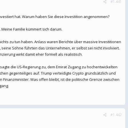
#1.441
y investiert hat. Warum haben Sie diese Investition angenommen?
. Meine Familie kümmert sich darum.
ichts zu tun haben. Anlass waren Berichte über massive Investitionen
e, seine Söhne führten das Unternehmen, er selbst sei nicht involviert.
nzierung wirkt damit eher formell als realistisch.
 sagte die US-Regierung zu, dem Emirat Zugang zu hochentwickelten
rchen gegenteiliges auf. Trump verteidigte Crypto grundsätzlich und
 Finanzminister. Was offen bleibt, ist die politische Grenze zwischen
gang.
#1.442