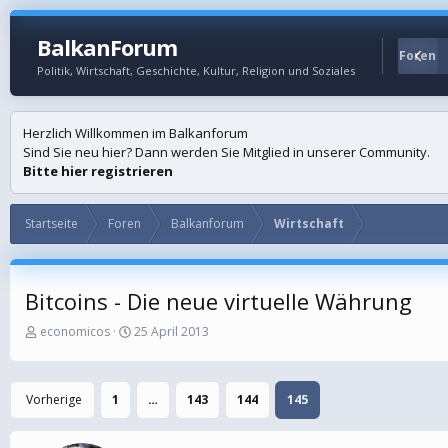
BalkanForum
Startseite
Foren
Politik, Wirtschaft, Geschichte, Kultur, Religion und Soziales
Herzlich Willkommen im Balkanforum
Sind Sie neu hier? Dann werden Sie Mitglied in unserer Community.
Bitte hier registrieren
Startseite
Foren
Balkanforum
Wirtschaft
Bitcoins - Die neue virtuelle Währung
E
E
economicos
25 April 2013
r
r
s
s
t
t
Vorherige
1
…
143
144
145
e
e
l
l
l
l