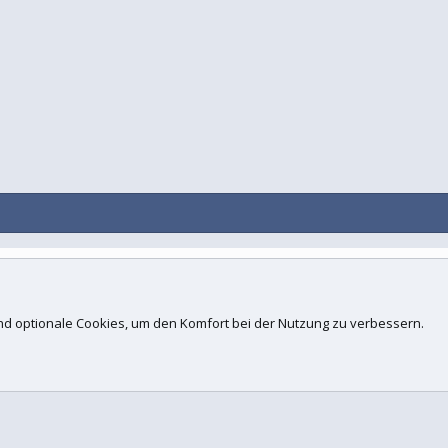
Kontakt
N
d.
 und optionale Cookies, um den Komfort bei der Nutzung zu verbessern.
ogies, Inc
.
Concept Ltd. (
Details
)
 xenfocus