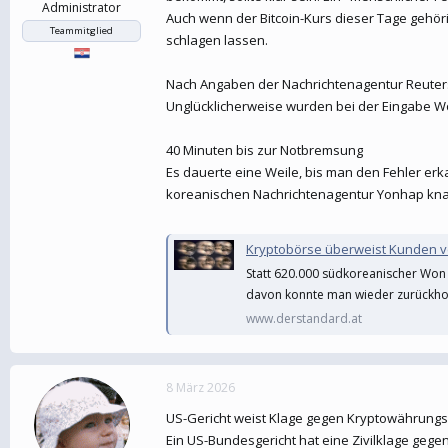
Administrator
Auch wenn der Bitcoin-Kurs dieser Tage gehör
Teammitglied
schlagen lassen.
Nach Angaben der Nachrichtenagentur Reuters
Unglücklicherweise wurden bei der Eingabe W
40 Minuten bis zur Notbremsung
Es dauerte eine Weile, bis man den Fehler e
koreanischen Nachrichtenagentur Yonhap knap
Kryptobörse überweist Kunden ver
Statt 620.000 südkoreanischer Won 
davon konnte man wieder zurückho
www.derstandard.at
8 März 2026
US-Gericht weist Klage gegen Kryptowährung
Ein US-Bundesgericht hat eine Zivilklage ge