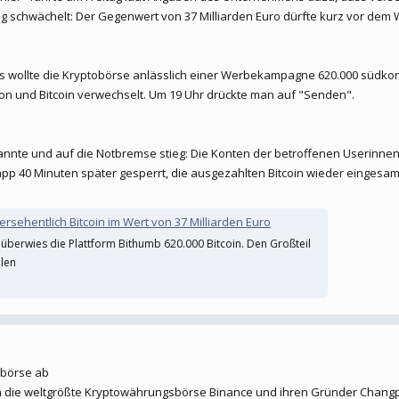
ig schwächelt: Der Gegenwert von 37 Milliarden Euro dürfte kurz vor de
 wollte die Kryptobörse anlässlich einer Werbekampagne 620.000 südko
on und Bitcoin verwechselt. Um 19 Uhr drückte man auf "Senden".
rkannte und auf die Notbremse stieg: Die Konten der betroffenen Userin
p 40 Minuten später gesperrt, die ausgezahlten Bitcoin wieder eingesam
sehentlich Bitcoin im Wert von 37 Milliarden Euro
überwies die Plattform Bithumb 620.000 Bitcoin. Den Großteil
len
sbörse ab
gen die weltgrößte Kryptowährungsbörse Binance und ihren Gründer Chang