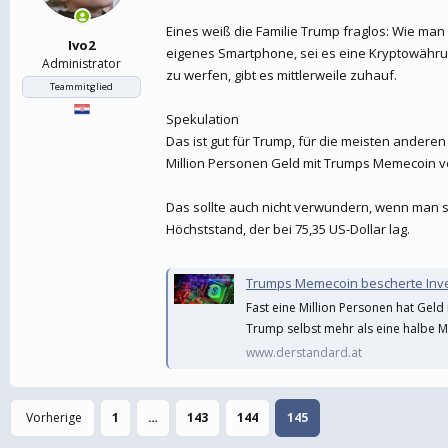
Eines weiß die Familie Trump fraglos: Wie man
Ivo2
eigenes Smartphone, sei es eine Kryptowährun
Administrator
zu werfen, gibt es mittlerweile zuhauf.
Teammitglied
Spekulation
Das ist gut für Trump, für die meisten andere
Million Personen Geld mit Trumps Memecoin ve
Das sollte auch nicht verwundern, wenn man si
Höchststand, der bei 75,35 US-Dollar lag.
Trumps Memecoin bescherte Invest
Fast eine Million Personen hat Gel
Trump selbst mehr als eine halbe Mi
www.derstandard.at
Vorherige
1
…
143
144
145