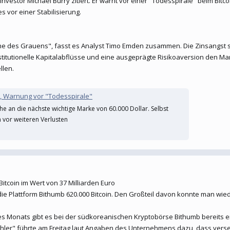
nvestor Michael Burry zitiert. Er warnt vor einer "Todesspirale" beim Bitc
 vor einer Stabilisierung.
oche des Grauens", fasst es Analyst Timo Emden zusammen. Die Zinsangst
stitutionelle Kapitalabflüsse und eine ausgeprägte Risikoaversion den M
llen.
n, Warnung vor "Todesspirale"
ahe an die nächste wichtige Marke von 60.000 Dollar. Selbst
 vor weiteren Verlusten
tcoin im Wert von 37 Milliarden Euro
ie Plattform Bithumb 620.000 Bitcoin. Den Großteil davon konnte man wie
es Monats gibt es bei der südkoreanischen Kryptobörse Bithumb bereits 
Fehler" führte am Freitag laut Angaben des Unternehmens dazu, dass vers