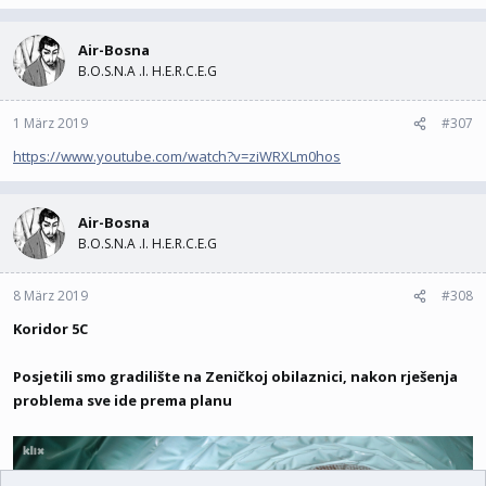
Air-Bosna
B.O.S.N.A .I. H.E.R.C.E.G
1 März 2019
#307
https://www.youtube.com/watch?v=ziWRXLm0hos
Air-Bosna
B.O.S.N.A .I. H.E.R.C.E.G
8 März 2019
#308
Koridor 5C
Posjetili smo gradilište na Zeničkoj obilaznici, nakon rješenja
problema sve ide prema planu