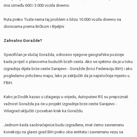
ima između 600 i 3.000 vozila dnevno.
Ruta preko Tuzle nema taj problem s blizu 10.000 vozila dnevno na
dionicama prema Brčkom i Bijeljini
Zahvalno Goražde?
Specifičan je slučaj Goražda, odnosno njegove geografske pozicije
kada je riječ o planovima budućih brzih cesta. Ako se sjetimo da je u toku
izgradnja dijela brze ceste Sarajevo - Goražde (kroz Federaciju BiH) i ako
pogledamo priloženu mapu, lako je zaključiti da je najistočnije mjesto u
FBiH.
Kako je Dodik kazao u izlaganju u srijedu, Autoputevi RS su prepoznali
važnost Goražda pa će u projekt izgradnje brze ceste Sarajevo -
Višegrad uključiti i poseban krak ka Goraždu.
Jednom kada saobraćajnice budu izgrađene, imat ćemo savremenu
konekciju na glavni grad BiH preko oba entiteta i savremenu vezu sa