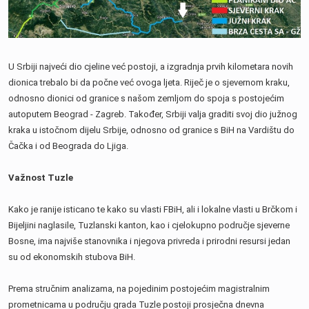
U Srbiji najveći dio cjeline već postoji, a izgradnja prvih kilometara novih
dionica trebalo bi da počne već ovoga ljeta. Riječ je o sjevernom kraku,
odnosno dionici od granice s našom zemljom do spoja s postojećim
autoputem Beograd - Zagreb. Također, Srbiji valja graditi svoj dio južnog
kraka u istočnom dijelu Srbije, odnosno od granice s BiH na Vardištu do
Čačka i od Beograda do Ljiga.
Važnost Tuzle
Kako je ranije isticano te kako su vlasti FBiH, ali i lokalne vlasti u Brčkom i
Bijeljini naglasile, Tuzlanski kanton, kao i cjelokupno područje sjeverne
Bosne, ima najviše stanovnika i njegova privreda i prirodni resursi jedan
su od ekonomskih stubova BiH.
Prema stručnim analizama, na pojedinim postojećim magistralnim
prometnicama u području grada Tuzle postoji prosječna dnevna