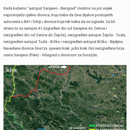
Kada kažemo "autoput Sarajevo - Beograd" mislimo na još uvijek
nepostojeću cjelinu dionica, koju treba da čine dijelovi postojećih
autocesta u BiH i Srbiji i dionice koje tek treba da se izgrade. Za bh.
stranu to su autoput A1 (izgrađeni dio od Sarajeva do Zenice i
neizgrađeni dio od Zenice do Žepča), neizgrađeni autoput Žepče - Tuzla,
neizgrađeni autoput Tuzla - Brčko i neizgrađeni autoput Brčko - Bijeljina.
Navedene dionice čine tzv. sjeverni krak. južni krak čini neizgrađena brza
cesta Sarajevo (Pale) - Višegrad s dionicom za Goražde.