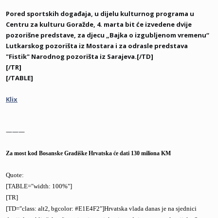
Pored sportskih događaja, u dijelu kulturnog programa u
Centru za kulturu Goražde, 4. marta bit će izvedene dvije
pozorišne predstave, za djecu „Bajka o izgubljenom vremenu“
Lutkarskog pozorišta iz Mostara i za odrasle predstava
"Fistik" Narodnog pozorišta iz Sarajeva.[/TD]
[/TR]
[/TABLE]
Klix
———
Za most kod Bosanske Gradiške Hrvatska će dati 130 miliona KM
Quote:
[TABLE="width: 100%"]
[TR]
[TD="class: alt2, bgcolor: #E1E4F2"]Hrvatska vlada danas je na sjednici