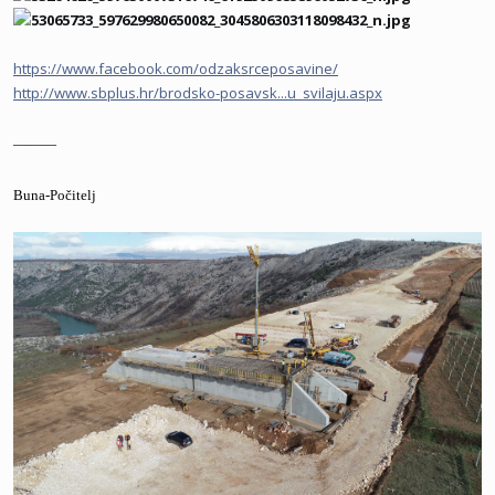
https://www.facebook.com/odzaksrceposavine/
http://www.sbplus.hr/brodsko-posavsk...u_svilaju.aspx
———
Buna-Počitelj