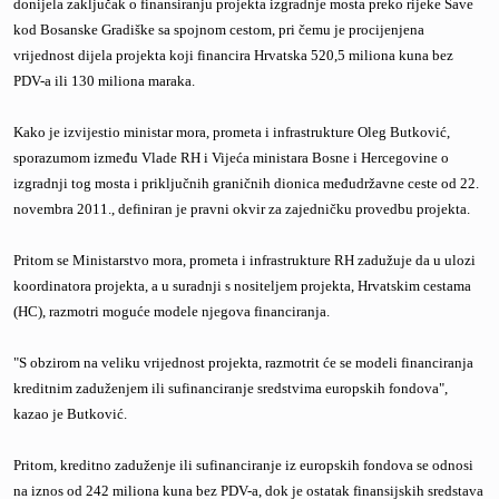
donijela zaključak o finansiranju projekta izgradnje mosta preko rijeke Save
kod Bosanske Gradiške sa spojnom cestom, pri čemu je procijenjena
vrijednost dijela projekta koji financira Hrvatska 520,5 miliona kuna bez
PDV-a ili 130 miliona maraka.
Kako je izvijestio ministar mora, prometa i infrastrukture Oleg Butković,
sporazumom između Vlade RH i Vijeća ministara Bosne i Hercegovine o
izgradnji tog mosta i priključnih graničnih dionica međudržavne ceste od 22.
novembra 2011., definiran je pravni okvir za zajedničku provedbu projekta.
Pritom se Ministarstvo mora, prometa i infrastrukture RH zadužuje da u ulozi
koordinatora projekta, a u suradnji s nositeljem projekta, Hrvatskim cestama
(HC), razmotri moguće modele njegova financiranja.
"S obzirom na veliku vrijednost projekta, razmotrit će se modeli financiranja
kreditnim zaduženjem ili sufinanciranje sredstvima europskih fondova",
kazao je Butković.
Pritom, kreditno zaduženje ili sufinanciranje iz europskih fondova se odnosi
na iznos od 242 miliona kuna bez PDV-a, dok je ostatak finansijskih sredstava