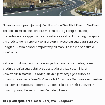
Nakon susreta predsjedavajućeg Predsjedništva BiH Milorada Dodika s
entitetskim ministrima, predstavnicima Brčkog i drugih instanci,
prezentovana je najvjerovatnija trasa koja će nakon konačnog usvajanja
biti predstavljena Turskoj kao inicijatoru i investitoru autoputa Sarajevo -
Beograd. Klix.ba donosi pretpostavljenu mapu i osnovne podatke o
dionicama.
Kako je Dodik naglasio na jučerašnjoj konferenciji za medije, cijena
gradnje dionica autoputa i brze ceste bila bi blizu šest milijardi
konvertibilnih maraka. Također, istaknut je značaj dijela autoputa,
odnosno brze ceste između Višegrada i Bosanske Gradiške kao direktne
konkurencije autoputu Beograd - Zagreb, a kada je riječ o tranzitu iz
Turske i južnog Balkana prema Zapadnoj Evropi.
Šta je autoput/brza cesta Sarajevo - Beograd?