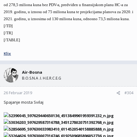
od 278,5 miliona kuna bez PDV-a, predviđen u finansijskom planu HC-a za
2019. godinu, u iznosu od 75 miliona kuna te projekcijama planova za 2020. i
2021. godinu, u iznosima od 130 miliona kuna, odnosno 73,5 miliona kuna.
[/TD]
[/TR]
[/TABLE]
Klix
Air-Bosna
B.O.S.N.A .I. H.E.R.C.E.G
26 Februar 2019
#304
Spajanje mosta Svilaj