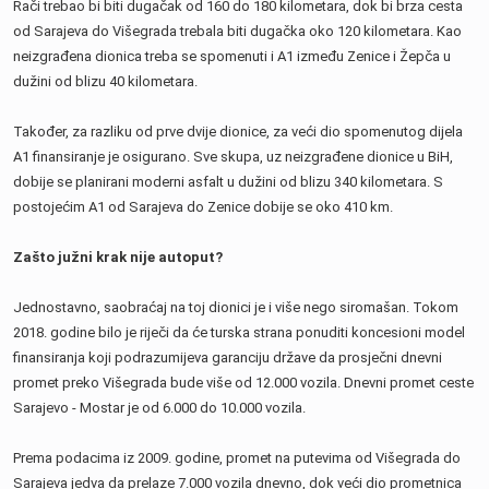
Rači trebao bi biti dugačak od 160 do 180 kilometara, dok bi brza cesta
od Sarajeva do Višegrada trebala biti dugačka oko 120 kilometara. Kao
neizgrađena dionica treba se spomenuti i A1 između Zenice i Žepča u
dužini od blizu 40 kilometara.
Također, za razliku od prve dvije dionice, za veći dio spomenutog dijela
A1 finansiranje je osigurano. Sve skupa, uz neizgrađene dionice u BiH,
dobije se planirani moderni asfalt u dužini od blizu 340 kilometara. S
postojećim A1 od Sarajeva do Zenice dobije se oko 410 km.
Zašto južni krak nije autoput?
Jednostavno, saobraćaj na toj dionici je i više nego siromašan. Tokom
2018. godine bilo je riječi da će turska strana ponuditi koncesioni model
finansiranja koji podrazumijeva garanciju države da prosječni dnevni
promet preko Višegrada bude više od 12.000 vozila. Dnevni promet ceste
Sarajevo - Mostar je od 6.000 do 10.000 vozila.
Prema podacima iz 2009. godine, promet na putevima od Višegrada do
Sarajeva jedva da prelaze 7.000 vozila dnevno, dok veći dio prometnica