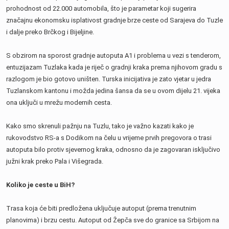
prohodnost od 22.000 automobila, što je parametar koji sugerira
značajnu ekonomsku isplativost gradnje brze ceste od Sarajeva do Tuzle
i dalje preko Brčkog i Bijeljine.
S obzirom na sporost gradnje autoputa A1 i problema u vezi s tenderom,
entuzijazam Tuzlaka kada je riječ o gradnji kraka prema njihovom gradu s
razlogom je bio gotovo uništen. Turska inicijativa je zato vjetar u jedra
Tuzlanskom kantonu i možda jedina šansa da se u ovom dijelu 21. vijeka
ona uključi u mrežu modernih cesta.
Kako smo skrenuli pažnju na Tuzlu, tako je važno kazati kako je
rukovodstvo RS-a s Dodikom na čelu u vrijeme prvih pregovora o trasi
autoputa bilo protiv sjevernog kraka, odnosno da je zagovaran isključivo
južni krak preko Pala i Višegrada.
Koliko je ceste u BiH?
Trasa koja će biti predložena uključuje autoput (prema trenutnim
planovima) i brzu cestu. Autoput od Žepča sve do granice sa Srbijom na