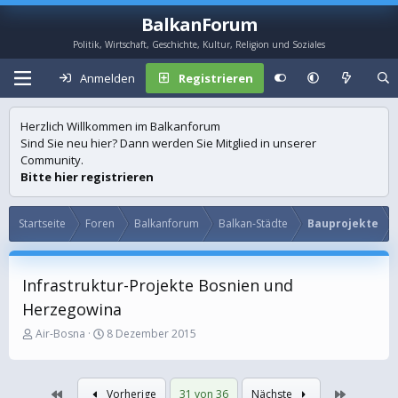
BalkanForum
Politik, Wirtschaft, Geschichte, Kultur, Religion und Soziales
Anmelden
Registrieren
Herzlich Willkommen im Balkanforum
Sind Sie neu hier? Dann werden Sie Mitglied in unserer
Community.
Bitte hier registrieren
Startseite
Foren
Balkanforum
Balkan-Städte
Bauprojekte
Infrastruktur-Projekte Bosnien und
Herzegowina
E
E
Air-Bosna
8 Dezember 2015
r
r
s
s
t
t
Erste
Letzte
Vorherige
31 von 36
Nächste
e
e