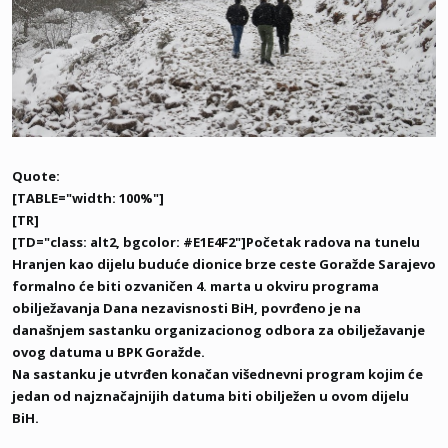
Quote:
[TABLE="width: 100%"]
[TR]
[TD="class: alt2, bgcolor: #E1E4F2"]Početak radova na tunelu
Hranjen kao dijelu buduće dionice brze ceste Goražde Sarajevo
formalno će biti ozvaničen 4. marta u okviru programa
obilježavanja Dana nezavisnosti BiH, povrđeno je na
današnjem sastanku organizacionog odbora za obilježavanje
ovog datuma u BPK Goražde.
Na sastanku je utvrđen konačan višednevni program kojim će
jedan od najznačajnijih datuma biti obilježen u ovom dijelu
BiH.