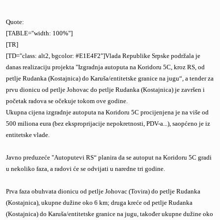
Quote:
[TABLE="width: 100%"]
[TR]
[TD="class: alt2, bgcolor: #E1E4F2"]Vlada Republike Srpske podržala je
danas realizaciju projekta "Izgradnja autoputa na Koridoru 5C, kroz RS, od
petlje Rudanka (Kostajnica) do Karuša/entitetske granice na jugu“, a tender za
prvu dionicu od petlje Johovac do petlje Rudanka (Kostajnica) je završen i
početak radova se očekuje tokom ove godine.
Ukupna cijena izgradnje autoputa na Koridoru 5C procijenjena je na više od
500 miliona eura (bez eksproprijacije nepokretnosti, PDV-a...), saopćeno je iz
entitetske vlade.
Javno preduzeće "Autoputevi RS“ planira da se autoput na Koridoru 5C gradi
u nekoliko faza, a radovi će se odvijati u naredne tri godine.
Prva faza obuhvata dionicu od petlje Johovac (Tovira) do petlje Rudanka
(Kostajnica), ukupne dužine oko 6 km; druga kreće od petlje Rudanka
(Kostajnica) do Karuša/entitetske granice na jugu, također ukupne dužine oko