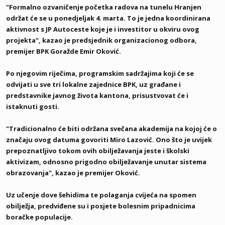
"Formalno ozvaničenje početka radova na tunelu Hranjen
održat će se u ponedjeljak 4. marta. To je jedna koordinirana
aktivnost s JP Autoceste koje je i investitor u okviru ovog
projekta", kazao je predsjednik organizacionog odbora,
premijer BPK Goražde Emir Oković.
Po njegovim riječima, programskim sadržajima koji će se
odvijati u sve tri lokalne zajednice BPK, uz građane i
predstavnike javnog života kantona, prisustvovat će i
istaknuti gosti.
"Tradicionalno će biti održana svečana akademija na kojoj će o
značaju ovog datuma govoriti Miro Lazović. Ono što je uvijek
prepoznatljivo tokom ovih obilježavanja jeste i školski
aktivizam, odnosno prigodno obilježavanje unutar sistema
obrazovanja", kazao je premijer Oković.
Uz učenje dove šehidima te polaganja cvijeća na spomen
obilježja, predviđene su i posjete bolesnim pripadnicima
boračke populacije.