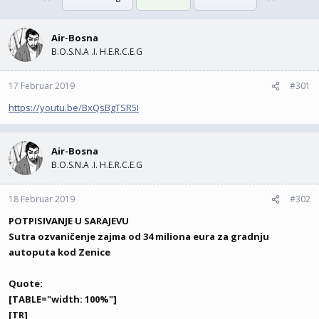
l
l
l
l
e
Air-Bosna
t
r
a
B.O.S.N.A .I. H.E.R.C.E.G
m
17 Februar 2019
#301
https://youtu.be/BxQsBgTSR5I
Air-Bosna
B.O.S.N.A .I. H.E.R.C.E.G
18 Februar 2019
#302
POTPISIVANJE U SARAJEVU
Sutra ozvaničenje zajma od 34 miliona eura za gradnju
autoputa kod Zenice
Quote:
[TABLE="width: 100%"]
[TR]