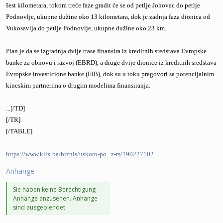
šest kilometara, tokom treće faze gradit će se od petlje Johovac do petlje
Podnovlje, ukupne dužine oko 13 kilometara, dok je zadnja faza dionica od
Vukosavlja do petlje Podnovlje, ukupne dužine oko 23 km.
Plan je da se izgradnja dvije trase finansira iz kreditnih sredstava Evropske
banke za obnovu i razvoj (EBRD), a druge dvije dionice iz kreditnih sredstava
Evropske investicione banke (EIB), dok su u toku pregovori sa potencijalnim
kineskim partnerima o drugim modelima finansiranja.
...[/TD]
[/TR]
[/TABLE]
https://www.klix.ba/biznis/uskoro-po...z-rs/190227102
Anhänge
Sie haben keine Berechtigung
Anhänge anzusehen. Anhänge
sind ausgeblendet.