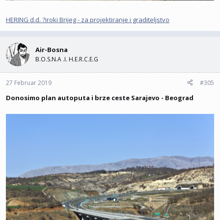
HERING d.d. ?iroki Brijeg - za projektiranje i graditeljstvo
Air-Bosna
B.O.S.N.A .I. H.E.R.C.E.G
27 Februar 2019
#305
Donosimo plan autoputa i brze ceste Sarajevo - Beograd