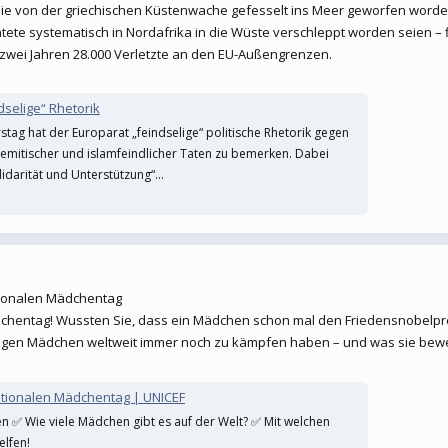
 die von der griechischen Küstenwache gefesselt ins Meer geworfen worde
tete systematisch in Nordafrika in die Wüste verschleppt worden seien – 
 zwei Jahren 28.000 Verletzte an den EU-Außengrenzen.
ndselige“ Rhetorik
stag hat der Europarat „feindselige“ politische Rhetorik gegen
ntisemitischer und islamfeindlicher Taten zu bemerken. Dabei
darität und Unterstützung“...
tionalen Mädchentag
ädchentag! Wussten Sie, dass ein Mädchen schon mal den Friedensnobelpr
ungen Mädchen weltweit immer noch zu kämpfen haben – und was sie bew
ationalen Mädchentag | UNICEF
✅ Wie viele Mädchen gibt es auf der Welt? ✅ Mit welchen
elfen!