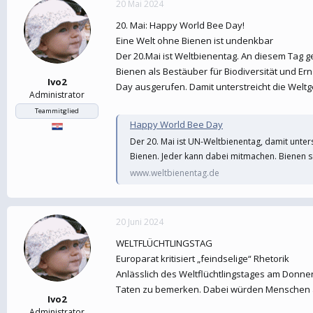
20 Mai 2024
e
t
r
a
20. Mai: Happy World Bee Day!
m
Eine Welt ohne Bienen ist undenkbar
Der 20.Mai ist Weltbienentag. An diesem Tag 
Bienen als Bestäuber für Biodiversität und E
Ivo2
Day ausgerufen. Damit unterstreicht die Welt
Administrator
Teammitglied
Happy World Bee Day
Der 20. Mai ist UN-Weltbienentag, damit unter
Bienen. Jeder kann dabei mitmachen. Bienen 
www.weltbienentag.de
20 Juni 2024
WELTFLÜCHTLINGSTAG
Europarat kritisiert „feindselige“ Rhetorik
Anlässlich des Weltflüchtlingstages am Donners
Taten zu bemerken. Dabei würden Menschen auf
Ivo2
Administrator