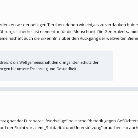
gedenken wir der pelzigen Tierchen, denen wir einiges zu verdanken hab
rnährungssicherheit ist elementar für die Menschheit. Die Generalversamm
gemeinschaft auch die Erkenntnis über den Rückgang der weltweiten Bien
streicht die Weltgemeinschaft den dringenden Schutz der
sorgen für unsere Ernährung und Gesundheit.
tag hat der Europarat „feindselige“ politische Rhetorik gegen Geflüchtete k
 der Flucht vor allem „Solidarität und Unterstützung“ brauchen, so auch