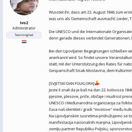
Wusstet ihr, dass am 22. August 1846 zum erst
was uns als Gemeinschaft ausmacht: Lieder, 
Ivo2
Administrator
Die UNESCO und die Internationale Organisati
Teammitglied
denn gerade dieses verbindet Generationen, 
Bei den Lipovljaner Begegnungen schließen wi
anerkannt wird. So findet unsere Veranstaltu
statt, mit der Unterstützung des Rates für n
Gespanschaft Sisak-Moslavina, dem Kulturmin
[SVJETSKI DAN FOLKLORA]
Jeste li znali da je baš na dan 22. kolovoza 184
pjesme, plesove, priče, običaje i mudrost pren
UNESCO i Međunarodna organizacija za folklor 
čuva naš identitet i gradi "mostove" među kul
Na Lipovljanskim susretima pridružujemo se to
manifestacija nacionalnih manjina, Lipovljans
zemlju partner Republiku Poljsku, sponzorstvo 