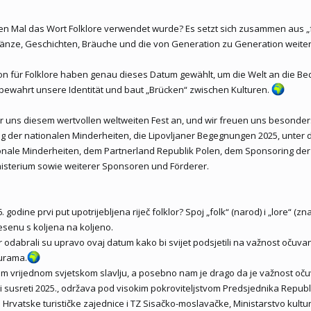
en Mal das Wort Folklore verwendet wurde? Es setzt sich zusammen aus „fo
Tänze, Geschichten, Bräuche und die von Generation zu Generation weite
on für Folklore haben genau dieses Datum gewählt, um die Welt an die B
bewahrt unsere Identität und baut „Brücken“ zwischen Kulturen.
r uns diesem wertvollen weltweiten Fest an, und wir freuen uns besonder
ng der nationalen Minderheiten, die Lipovljaner Begegnungen 2025, unter
ationale Minderheiten, dem Partnerland Republik Polen, dem Sponsoring d
isterium sowie weiterer Sponsoren und Förderer.
6. godine prvi put upotrijebljena riječ folklor? Spoj „folk“ (narod) i „lore“
esenu s koljena na koljeno.
odabrali su upravo ovaj datum kako bi svijet podsjetili na važnost očuvan
turama.
m vrijednom svjetskom slavlju, a posebno nam je drago da je važnost očuva
ki susreti 2025., održava pod visokim pokroviteljstvom Predsjednika Repub
Hrvatske turističke zajednice i TZ Sisačko-moslavačke, Ministarstvo kultu