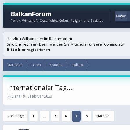
BalkanForum
Startseite
Foren
Politik, Wirtschaft, Geschichte, Kultur, Religion und Soziales
Herzlich Willkommen im Balkanforum
Sind Sie neu hier? Dann werden Sie Mitglied in unserer Community.
Bitte hier registrieren
Startseite
Foren
Konoba
Rakija
Internationaler Tag....
E
E
Elena
6 Februar 2023
r
r
s
s
t
t
Vorherige
1
…
5
6
7
8
Nächste
e
e
l
l
l
l