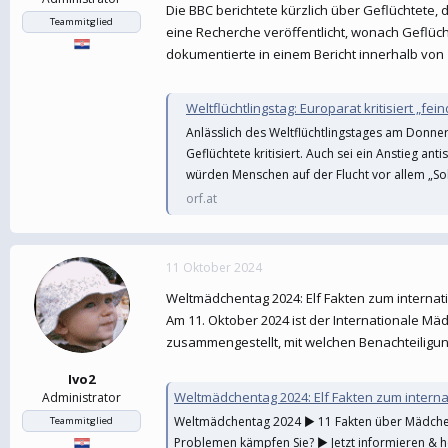
Die BBC berichtete kürzlich über Geflüchtete,
Teammitglied
eine Recherche veröffentlicht, wonach Geflüch
dokumentierte in einem Bericht innerhalb von
Weltflüchtlingstag: Europarat kritisiert „fei
Anlässlich des Weltflüchtlingstages am Donner
Geflüchtete kritisiert. Auch sei ein Anstieg a
würden Menschen auf der Flucht vor allem „Soli
orf.at
11 Oktober 2024
Weltmädchentag 2024: Elf Fakten zum interna
Am 11. Oktober 2024 ist der Internationale M
zusammengestellt, mit welchen Benachteilig
Ivo2
Weltmädchentag 2024: Elf Fakten zum intern
Administrator
Weltmädchentag 2024 ► 11 Fakten über Mädchen 
Teammitglied
Problemen kämpfen Sie? ► Jetzt informieren & h