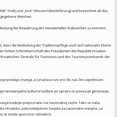
lk“ (Volk) und „lore“ (Wissen/Überlieferung) und bezeichnet all das,
rgegebene Weisheit.
edeutung der Bewahrung des immateriellen Kulturerbes zu erinnern,
s, dass die Bedeutung der Traditionspflege auch auf nationaler Ebene
 der hohen Schirmherrschaft des Präsidenten der Republik Kroatien
er Kroatischen Zentrale für Tourismus und des Tourismusverbands der
 (znanje/predaja znanja), a označava sve ono što nas čini zajednicom:
ja nematerijalne kulturne baštine jer upravo on povezuje generacije,
nja tradicije prepoznata i na nacionalnoj razini. Tako se naša
like Hrvatske, pokroviteljstvom Savjeta za nacionalne manjine, uz
re, te ostale sponzore i donatore