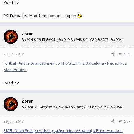
Pozdrav
PS: Fußball ist Mädchensport du Lappen
Zoran
&#924;&#945;&#954;&#949;&#948;&#1086;&#957; &#964;
23 Juni 2017
#1.506
Fußball: Andonova wechselt von PSG zum FC Barcelona - Neues aus
Mazedonien
Pozdrav
Zoran
&#924;&#945;&#954;&#949;&#948;&#1086;&#957; &#964;
29 Juni 2017
#1.507
PMFL: Nach Erstliga Aufstieg präsentiert Akademija Pandev neues