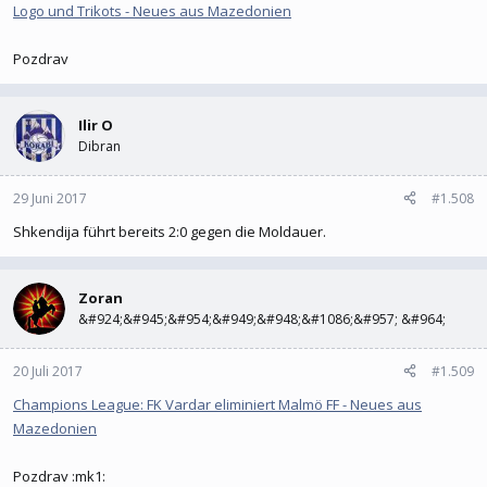
Logo und Trikots - Neues aus Mazedonien
Pozdrav
Ilir O
Dibran
29 Juni 2017
#1.508
Shkendija führt bereits 2:0 gegen die Moldauer.
Zoran
&#924;&#945;&#954;&#949;&#948;&#1086;&#957; &#964;
20 Juli 2017
#1.509
Champions League: FK Vardar eliminiert Malmö FF - Neues aus
Mazedonien
Pozdrav :mk1: