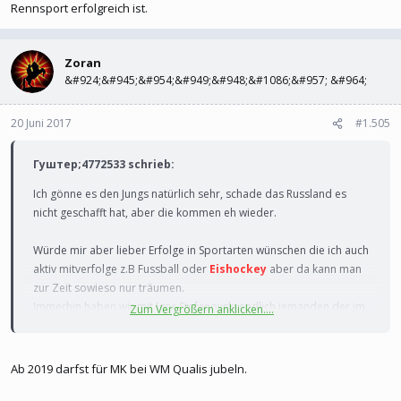
Rennsport erfolgreich ist.
Zoran
&#924;&#945;&#954;&#949;&#948;&#1086;&#957; &#964;
20 Juni 2017
#1.505
Гуштер;4772533 schrieb:
Ich gönne es den Jungs natürlich sehr, schade das Russland es
nicht geschafft hat, aber die kommen eh wieder.
Würde mir aber lieber Erfolge in Sportarten wünschen die ich auch
aktiv mitverfolge z.B Fussball oder
Eishockey
aber da kann man
zur Zeit sowieso nur träumen.
Immerhin haben wir mit Igor Stefanovski endlich jemanden der im
Zum Vergrößern anklicken....
Rennsport erfolgreich ist.
Ab 2019 darfst für MK bei WM Qualis jubeln.