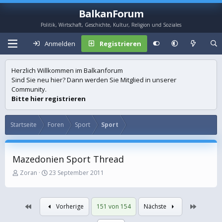
BalkanForum
Politik, Wirtschaft, Geschichte, Kultur, Religion und Soziales
Anmelden
Registrieren
Herzlich Willkommen im Balkanforum
Sind Sie neu hier? Dann werden Sie Mitglied in unserer
Community.
Bitte hier registrieren
Startseite
Foren
Sport
Sport
Mazedonien Sport Thread
E
E
Zoran
23 September 2011
r
r
s
s
t
t
Erste
Letzte
Vorherige
151 von 154
Nächste
e
e
l
l