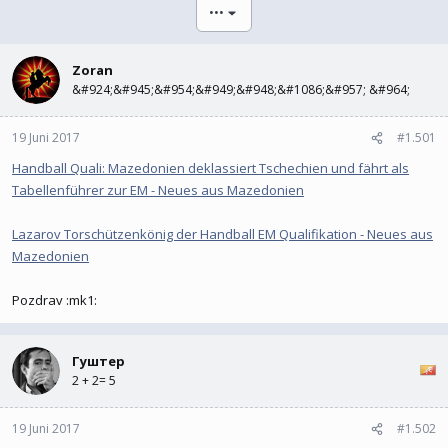
l
l
•••
e
t
r
a
m
Zoran
&#924;&#945;&#954;&#949;&#948;&#1086;&#957; &#964;
19 Juni 2017
#1.501
Handball Quali: Mazedonien deklassiert Tschechien und fährt als
Tabellenführer zur EM - Neues aus Mazedonien
Lazarov Torschützenkönig der Handball EM Qualifikation - Neues aus
Mazedonien
Pozdrav :mk1:
Гуштер
2 + 2= 5
19 Juni 2017
#1.502