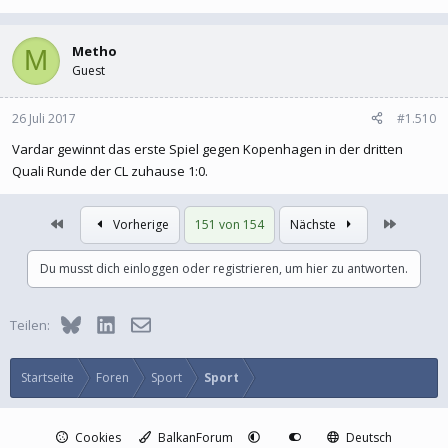
Metho
M
Guest
26 Juli 2017
#1.510
Vardar gewinnt das erste Spiel gegen Kopenhagen in der dritten
Quali Runde der CL zuhause 1:0.
Erste
Letzte
Vorherige
151 von 154
Nächste
Du musst dich einloggen oder registrieren, um hier zu antworten.
Bluesky
LinkedIn
E-Mail
Teilen:
Startseite
Foren
Sport
Sport
Cookies
BalkanForum
Deutsch