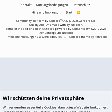
Kontakt
Nutzungsbedingungen
Datenschutz
Hilfe und Impressum
Start
R
S
S
®
Community platform by XenForo
© 2010-2026 XenForo Ltd.
Quality Add-Ons made with
by
WMTech
.
Some of the add-ons on this site are powered by
XenConcept™
©2017-2026
XenConcept Ltd. (
Details
)
|
Medieneinbettungen via s9e/MediaSites
XenForo theme
by xenfocus
Wir schützen deine Privatsphäre
Wir verwenden essentielle
Cookies
, damit diese Website funktioniert,