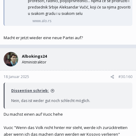
poljoprivrednici... Njima će se pridružiti i predsednik Srbije
Aleksandar Vučić, koji će sa njima govoriti u svakom gradu i u svakom
selu
www.alo.rs
Macht er jetzt wieder eine neue Partei auf?
Albokings24
Atministraktor
18 Januar 2025
#30.160
Dissention schrieb:
Nein, das ist weder gut noch schlecht möglich.
Du machst einen auf Vucic hehe
Vucic "Wenn das Volk nicht hinter mir steht, werde ich zurücktretten
aber wenn ich das machen dann werden wir Kosovo verlieren"