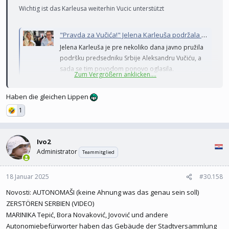
Wichtig ist das Karleusa weiterhin Vucic unterstützt
"Pravda za Vučića!" Jelena Karleuša podržala predsednika, pa žestoko udarila na opoziciju: "Nesposobni, strani plaćenici..."
Jelena Karleuša je pre nekoliko dana javno pružila
podršku predsedniku Srbije Aleksandru Vučiću, a
sada se tim povodom ponovo oglasila.
Zum Vergrößern anklicken....
informer.rs
Haben die gleichen Lippen
1
Ivo2
Administrator
Teammitglied
18 Januar 2025
#30.158
Novosti: AUTONOMAŠI (keine Ahnung was das genau sein soll)
ZERSTÖREN SERBIEN (VIDEO)
MARINIKA Tepić, Bora Novaković, Jovović und andere
Autonomiebefürworter haben das Gebäude der Stadtversammlung