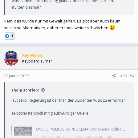
Was ist deine Einschätzung glaubst du die schaffen Vucic zu
stürzen diesmal?
Nein, das würde nur mit Gewalt gehen. Es gibt aber auch kaum
politische Alternativen, daher erstmal weiter schwächen
1
Rey Manaj
Keyboard Turner
17 Januar 2025
#30.154
shqip schrieb:
laut serb. Regierung ist der Plan der Studenten Vucic zu ermorden.
selbstverständlich mit glaubwürdiger Quelle
OVO JE POLICIJSKA PROCENA! Otkrivamo koliko se ljudi okupilo na antisrpskim protestima u centru Beograda
Antisrpska opozicija sakrivena iza studenata