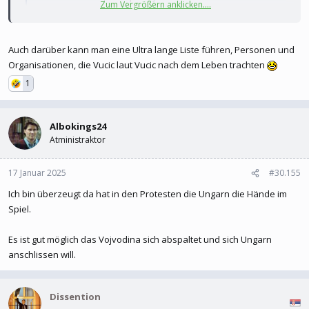
Zum Vergrößern anklicken....
organizovala je protest u Beogradu. Ovoga puta,
skup koji nije prijavljen, održan se ispred RTS.
Prema policijskim procenama koje je obelodanio
Auch darüber kann man eine Ultra lange Liste führen, Personen und
glavni urednik Informera Dragan J. Vučićević,
Organisationen, die Vucic laut Vucic nach dem Leben trachten
okupljenih je bilo oko 15.000.
1
informer.rs
wird Vucic fliehen? was sagt sein Jünger hier im Forum?
Albokings24
Atministraktor
17 Januar 2025
#30.155
Ich bin überzeugt da hat in den Protesten die Ungarn die Hände im
Spiel.
Es ist gut möglich das Vojvodina sich abspaltet und sich Ungarn
anschlissen will.
Dissention