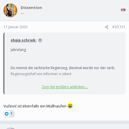
l
l
e
Dissention
t
r
a
-.-
m
17 Januar 2025
#30.151
shqip schrieb:
Jahrelang
Du meinst die serbische Regierung, diesmal wurde nur der serb.
Regierungschef von Informer o-zitiert
Zum Vergrößern anklicken....
Um diese Inhalte anzuzeigen, benötigen wir die
Zustimmung zum Setzen von Drittanbieter-Cookies.
Vučević ist ebenfalls ein Müllhaufen
Für weitere Informationen siehe die Seite
Verwendung
von Cookies
.
1
Drittanbieter-Cookies akzeptieren