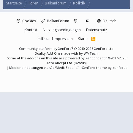
Startseite
Foren
Balkanforum
Politik
Cookies
BalkanForum
Deutsch
Kontakt
Nutzungsbedingungen
Datenschutz
Hilfe und Impressum
Start
R
S
S
®
Community platform by XenForo
© 2010-2026 XenForo Ltd.
Quality Add-Ons made with
by
WMTech
.
Some of the add-ons on this site are powered by
XenConcept™
©2017-2026
XenConcept Ltd. (
Details
)
|
Medieneinbettungen via s9e/MediaSites
XenForo theme
by xenfocus