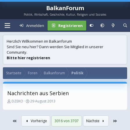
BalkanForum
Politik, Wirtschaft, Geschichte, Kultur, Religion und Soziales
Anmelden
Registrieren
Herzlich Willkommen im Balkanforum
Sind Sie neu hier? Dann werden Sie Mitglied in unserer
Community.
Bitte hier registrieren
Startseite
Foren
Balkanforum
Politik
Nachrichten aus Serbien
E
E
DZEKO
29 August 2013
r
r
s
s
t
t
Erste
Letzte
Vorherige
3016 von 3707
Nächste
e
e
l
l