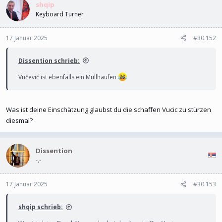
shqip
Keyboard Turner
Aber Informer ist auch an sich nicht ganz ohne
17 Januar 2025
#30.152
Dissention schrieb:
Vučević ist ebenfalls ein Müllhaufen
Was ist deine Einschätzung glaubst du die schaffen Vucic zu stürzen
diesmal?
Dissention
-.-
17 Januar 2025
#30.153
shqip schrieb: