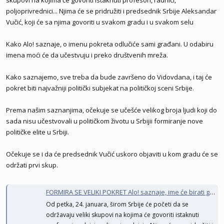
poljoprivrednici... Njima će se pridružiti i predsednik Srbije Aleksandar
Vučić, koji će sa njima govoriti u svakom gradu i u svakom selu
Kako Alo! saznaje, o imenu pokreta odlučiće sami građani. U odabiru
imena moći će da učestvuju i preko društvenih mreža.
Kako saznajemo, sve treba da bude završeno do Vidovdana, i taj će
pokret biti najvažniji politički subjekat na političkoj sceni Srbije.
Prema našim saznanjima, očekuje se učešće velikog broja ljudi koji do
sada nisu učestvovali u političkom životu u Srbijii formiranje nove
političke elite u Srbiji.
Očekuje se i da će predsednik Vučić uskoro objaviti u kom gradu će se
održati prvi skup.
FORMIRA SE VELIKI POKRET Alo! saznaje, ime će birati građani do Vidovdana, Vučić razgovara sa narodom na skupovima širom zemlje!
Od petka, 24. januara, širom Srbije će početi da se održavaju veliki
skupovi na kojima će govoriti istaknuti profesori, radnici,