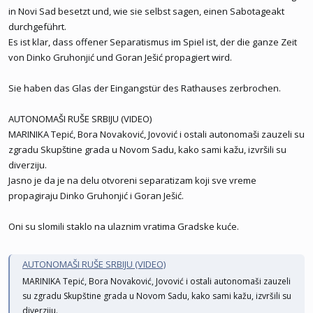
in Novi Sad besetzt und, wie sie selbst sagen, einen Sabotageakt
durchgeführt.
Es ist klar, dass offener Separatismus im Spiel ist, der die ganze Zeit
von Dinko Gruhonjić und Goran Ješić propagiert wird.
Sie haben das Glas der Eingangstür des Rathauses zerbrochen.
AUTONOMAŠI RUŠE SRBIJU (VIDEO)
MARINIKA Tepić, Bora Novaković, Jovović i ostali autonomaši zauzeli su
zgradu Skupštine grada u Novom Sadu, kako sami kažu, izvršili su
diverziju.
Jasno je da je na delu otvoreni separatizam koji sve vreme
propagiraju Dinko Gruhonjić i Goran Ješić.
Oni su slomili staklo na ulaznim vratima Gradske kuće.
AUTONOMAŠI RUŠE SRBIJU (VIDEO)
MARINIKA Tepić, Bora Novaković, Jovović i ostali autonomaši zauzeli
su zgradu Skupštine grada u Novom Sadu, kako sami kažu, izvršili su
diverziju.