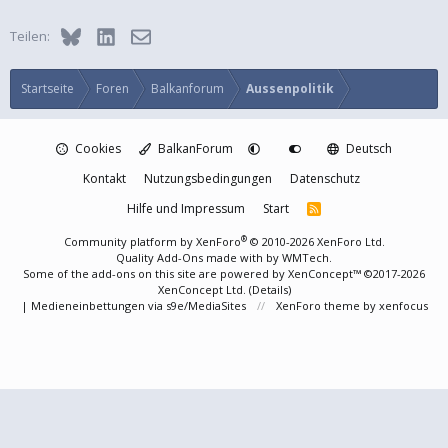
Bluesky
LinkedIn
E-Mail
Teilen:
Startseite
Foren
Balkanforum
Aussenpolitik
Cookies
BalkanForum
Deutsch
Kontakt
Nutzungsbedingungen
Datenschutz
Hilfe und Impressum
Start
R
S
S
®
Community platform by XenForo
© 2010-2026 XenForo Ltd.
Quality Add-Ons made with
by
WMTech
.
Some of the add-ons on this site are powered by
XenConcept™
©2017-2026
XenConcept Ltd. (
Details
)
|
Medieneinbettungen via s9e/MediaSites
XenForo theme
by xenfocus