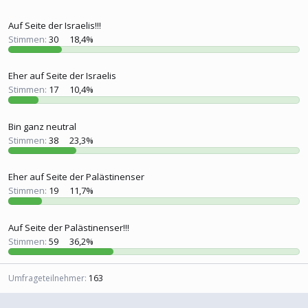
l
l
e
t
Auf Seite der Israelis!!!
r
a
m
Stimmen:
30
18,4%
Eher auf Seite der Israelis
Stimmen:
17
10,4%
Bin ganz neutral
Stimmen:
38
23,3%
Eher auf Seite der Palästinenser
Stimmen:
19
11,7%
Auf Seite der Palästinenser!!!
Stimmen:
59
36,2%
Umfrageteilnehmer
163