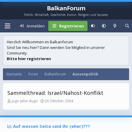
BalkanForum
Politik, Wirtschaft, Geschichte, Kultur, Religion und Soziales
Anmelden
Registrieren
Herzlich Willkommen im Balkanforum
Sind Sie neu hier? Dann werden Sie Mitglied in unserer
Community.
Bitte hier registrieren
Startseite
Foren
Balkanforum
Aussenpolitik
Sammelthread: Israel/Nahost-Konflikt
E
E
jugo-jebe-dugo
26 Oktober 2004
r
r
s
s
t
t
e
e
Auf wessen Seite seid ihr (eher)???
l
l