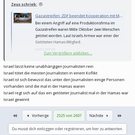
Zeus schrieb:
Gazastreifen: ZDF beendet Kooperation mit Medienfirma wegen Hamas-Mitgliedschaft
Bei einem Angriff auf eine Produktionsfirma im
Gazastreifen waren Mitte Oktober zwei Menschen
getötet worden. Laut Israels Armee war einer der
Getöteten Hamas-Mitglied.
www.zeit.de
Zum Vergrößern anklicken....
Hmmm... bei Berichten zum Krieg Russlands gegen die Ukraine
Israel lässt keine unabhängigen Journalisten rein
lese ich immer den Zusatz, dass sich die Angaben nicht
Israel tötet die meisten Journalisten in einem Koflikt
unabhängig prüfen ließen - beim Nahostkonflikt gibt man einfach
Israel ist sich bewusst das unter den Journalisten einige Personen
Hamas-Informationen weiter.
vorhanden sind die mal in der Hamas waren
Israel regt sich auf das ein getöteter Journalist mal in der Hamas war
Israel gewinnt
Erste
Letzte
Vorherige
2525 von 2607
Nächste
Du musst dich einloggen oder registrieren, um hier zu antworten.