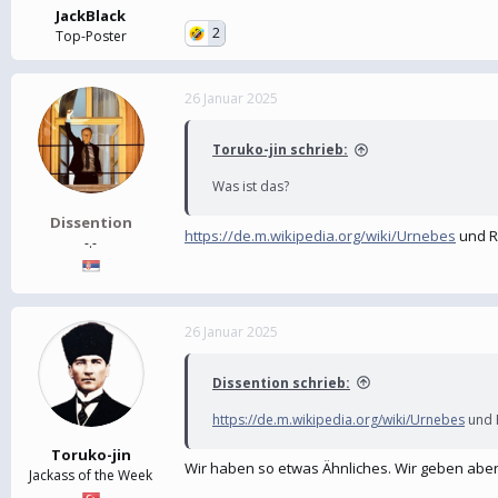
JackBlack
2
Top-Poster
26 Januar 2025
Toruko-jin schrieb:
Was ist das?
Dissention
https://de.m.wikipedia.org/wiki/Urnebes
und R
-.-
26 Januar 2025
Dissention schrieb:
https://de.m.wikipedia.org/wiki/Urnebes
und 
Toruko-jin
Wir haben so etwas Ähnliches. Wir geben abe
Jackass of the Week