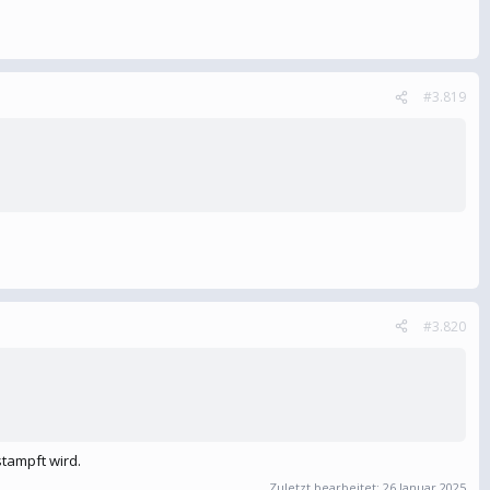
#3.819
#3.820
tampft wird.
Zuletzt bearbeitet:
26 Januar 2025