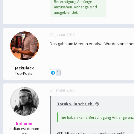
Berechtigung Anhänge
anzusehen. Anhänge sind
ausgeblendet.
21 Januar 2025
Das gabs am Meer in Antalya. Wurde von einer
JackBlack
1
Top-Poster
21 Januar 2025
Toruko-jin schrieb:
Sie haben keine Berechtigung Anhänge an
Indianer
Indian est donum
@TuAF
wie soll man so abnehmen amk?