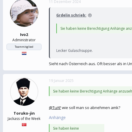
11 Dezember 2024
e
t
r
a
m
Grdelin schrieb:
Sie haben keine Berechtigung Anhänge an
Ivo2
Administrator
Teammitglied
Lecker Gulaschsuppe.
Sieht nach Österreich aus. Oft besser als in U
19 Januar 2025
Sie haben keine Berechtigung Anhänge anzuseh
@TuAF
wie soll man so abnehmen amk?
Toruko-jin
Anhänge
Jackass of the Week
Sie haben keine