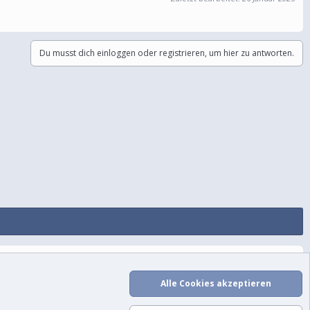
Du musst dich einloggen oder registrieren, um hier zu antworten.
utzungsbedingungen
Datenschutz
Hilfe und Impressum
Start
R
S
Alle Cookies akzeptieren
S