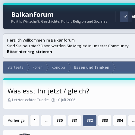
BalkanForum
Startseite
Foren
A
Politik, Wirtschaft, Geschichte, Kultur, Religion und Soziales
Herzlich Willkommen im Balkanforum
Sind Sie neu hier? Dann werden Sie Mitglied in unserer Community.
Bitte hier registrieren
Startseite
Foren
Konoba
Essen und Trinken
Was esst Ihr jetzt / gleich?
E
E
Letzter-echter-Tuerke
10 Juli 2006
r
r
s
s
t
t
Vorherige
1
…
380
381
382
383
384
…
e
e
l
l
l
l