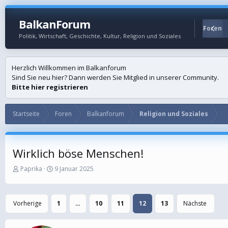
BalkanForum
Startseite
Foren
Politik, Wirtschaft, Geschichte, Kultur, Religion und Soziales
Herzlich Willkommen im Balkanforum
Sind Sie neu hier? Dann werden Sie Mitglied in unserer Community.
Bitte hier registrieren
Startseite
Foren
Balkanforum
Religion und Soziales
Wirklich böse Menschen!
E
E
Paprika
9 Januar 2025
r
r
s
s
t
t
Vorherige
1
…
10
11
12
13
Nächste
e
e
l
l
l
l