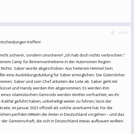
#118
ntscheidungen treffen!
cht sicherer, sondern unsicherer! „Ich hab doch nichts verbrochen.“
 in einem Camp für Binnenvertriebene in der Autonomen Region
dem Nichts. Saber wurde abgeschoben. Aus heiterem Himmel.Sein
 wollte eine Ausbildungsduldung für Saber ermöglichen. Die Gütersloher
ommen. Saber und sein Chef arbeiten die Liste ab. Saber geht mit
schlüssel und Handy werden ihm abgenommen. Es werden ihm
 eines islamistischen Genozids werden dorthin verfrachtet, wo ihr
alifat geführt haben, unbehelligt weiter zu führen, lässt der
ie, im Januar 2023 offiziell als solche anerkannt hat. Für die
welchen perfiden Mitteln die Ämter in Deutschland vorgehen – und das
der Gemeinschaft, die sich in Deutschland etwas aufbauen wollten.