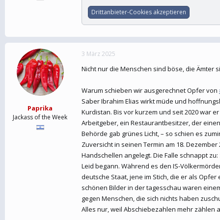
Drittanbieter-Cookies akzeptieren
3 März 2025
Nicht nur die Menschen sind böse, die Ämter 
Warum schieben wir ausgerechnet Opfer von
Saber Ibrahim Elias wirkt müde und hoffnungsl
Paprika
Kurdistan. Bis vor kurzem und seit 2020 war e
Jackass of the Week
Arbeitgeber, ein Restaurantbesitzer, der einen
Behörde gab grünes Licht, – so schien es zumi
Zuversicht in seinen Termin am 18. Dezember
Handschellen angelegt. Die Falle schnappt zu:
Leid begann. Während es den IS-VölkermörderIn
deutsche Staat, jene im Stich, die er als Opf
schönen Bilder in der tagesschau waren einem 
gegen Menschen, die sich nichts haben zuschu
Alles nur, weil Abschiebezahlen mehr zählen