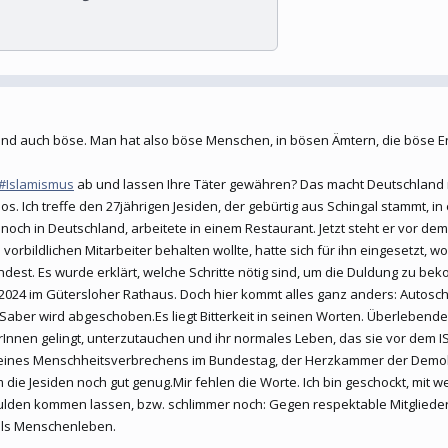
sind auch böse. Man hat also böse Menschen, in bösen Ämtern, die böse E
#Islamismus
ab und lassen Ihre Täter gewähren? Das macht Deutschland ni
os. Ich treffe den 27jährigen Jesiden, der gebürtig aus Schingal stammt,
r noch in Deutschland, arbeitete in einem Restaurant. Jetzt steht er vor 
 vorbildlichen Mitarbeiter behalten wollte, hatte sich für ihn eingesetzt,
ndest. Es wurde erklärt, welche Schritte nötig sind, um die Duldung zu bek
 2024 im Gütersloher Rathaus. Doch hier kommt alles ganz anders: Auto
 Saber wird abgeschoben.Es liegt Bitterkeit in seinen Worten. Überlebende
nen gelingt, unterzutauchen und ihr normales Leben, das sie vor dem IS-K
er eines Menschheitsverbrechens im Bundestag, der Herzkammer der Demokrat
die Jesiden noch gut genug.Mir fehlen die Worte. Ich bin geschockt, mit 
lden kommen lassen, bzw. schlimmer noch: Gegen respektable Mitglieder 
 als Menschenleben.