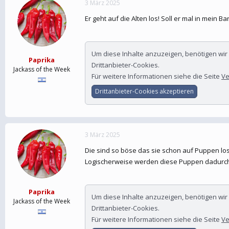
3 März 2025
e
t
r
a
Er geht auf die Alten los! Soll er mal in mein 
m
Um diese Inhalte anzuzeigen, benötigen wi
Paprika
Drittanbieter-Cookies.
Jackass of the Week
Für weitere Informationen siehe die Seite
Ve
Drittanbieter-Cookies akzeptieren
3 März 2025
Die sind so böse das sie schon auf Puppen lo
Logischerweise werden diese Puppen dadurch t
Paprika
Um diese Inhalte anzuzeigen, benötigen wi
Jackass of the Week
Drittanbieter-Cookies.
Für weitere Informationen siehe die Seite
Ve