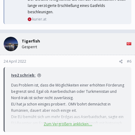
lange verzögerte Erschließung eines Gasfelds
beschleunigen.
kurier.at
Tigerfish
Gesperrt
24 April 2022
#6
Ivo2 schrieb:
Das Problem ist, dass die Möglichkeiten einer erhöhten Förderung
begrenzt sind. Egal ob Aserbeidschan oder Turkmenistan und
Nord-Irak ist sicher nicht zuverlässig.
EU hat ja schon einiges probiert . OMV bohrt demnächst in
Rumänien, dauert aber noch einige eit.
Die EU bemüht sich um mehr Erdgas aus Aserbaidschan, sagte ein
EU-Beamter am Freitag (4. Februar). Europa kämpft mit historisch
Zum Vergrößern anklicken....
hohen Strompreisen und Lieferengpässen aus Russland.