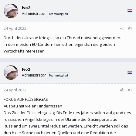
l
l
Ivo2
e
t
r
a
Administrator
Teammitglied
m
24 April 2022
#1
Durch den Ukraine Krieg ist so ein Thread notwendig geworden.
In den meisten EU-Ländern herrschen eigentlich die gleichen
Wirtschaftsinteressen.
Ivo2
Administrator
Teammitglied
24 April 2022
#2
FOKUS AUF FLÜSSIGGAS
Ausbau mit vielen Hindernissen
Das Ziel der EU ist ehrgeizig. Bis Ende des Jahres sollen aufgrund des
russischen Angriffskrieges in der Ukraine die Gasimporte aus
Russland um zwei Drittel reduziert werden. Erreicht werden soll das
durch die Suche nach neuen Quellen und eine Reduktion der