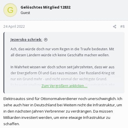
Gelöschtes Mitglied 12832
G
Guest
24 April 2022
#8
Jezersko schrieb:
Ach, das würde doch nur vom Regen in die Traufe bedeuten. Mit
all diesen Ländern würde ich keine Geschäfte machen wollen.
In Wahrheit wissen wir doch schon seit Jahrzehnten, dass wir aus
der Energieform Öl und Gas raus müssen. Der Russland-Krieg ist
nur ein Grund mehr - und nicht einmal der wichtigste Grund.
Es braucht intelligentere Nutzung von Energie. Grundsätzlich gibt
Zum Vergrößern anklicken....
es auf dem Globus ja überall Energie im Überfluss.
Elektroautos sind für Ottonormalverdiener noch unerschwinglich. Ich
Was braucht es denn noch, um dasm endlich an zu gehen? Sofort!
sehe auch hier in Deutschland bei Weitem nicht die Infrastruktur, um
in den nächsten Jahren Verbrenner zu verdrängen. Da müssen
Milliarden investiert werden, um eine etwaige Infrastruktur zu
schaffen.