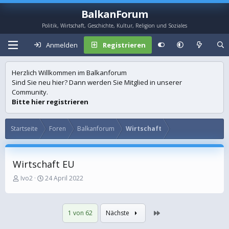
BalkanForum
Politik, Wirtschaft, Geschichte, Kultur, Religion und Soziales
Anmelden
Registrieren
Herzlich Willkommen im Balkanforum
Sind Sie neu hier? Dann werden Sie Mitglied in unserer
Community.
Bitte hier registrieren
Startseite
Foren
Balkanforum
Wirtschaft
Wirtschaft EU
E
E
Ivo2
24 April 2022
r
r
s
s
t
t
Letzte
1 von 62
Nächste
e
e
l
l