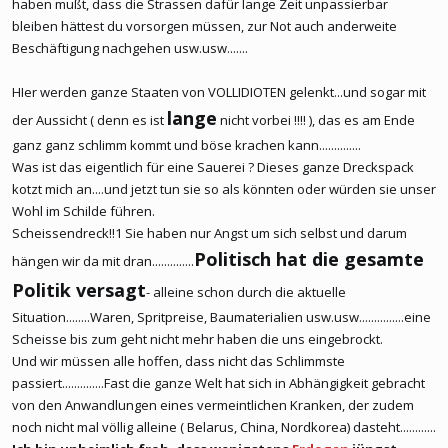
haben mußt, dass die Strassen dafür lange Zeit unpassierbar
bleiben hättest du vorsorgen müssen, zur Not auch anderweite
Beschäftigung nachgehen usw.usw.......
HIer werden ganze Staaten von VOLLIDIOTEN gelenkt...und sogar mit
lange
der Aussicht ( denn es ist
nicht vorbei !!!! ), das es am Ende
ganz ganz schlimm kommt und böse krachen kann..............
Was ist das eigentlich für eine Sauerei ? Dieses ganze Dreckspack
kotzt mich an....und jetzt tun sie so als könnten oder würden sie unser
Wohl im Schilde führen.
Scheissendreck!!1 Sie haben nur Angst um sich selbst und darum
Politisch hat die gesamte
hängen wir da mit dran..............
Politik versagt
- alleine schon durch die aktuelle
Situation........Waren, Spritpreise, Baumaterialien usw.usw...............eine
Scheisse bis zum geht nicht mehr haben die uns eingebrockt.
Und wir müssen alle hoffen, dass nicht das Schlimmste
passiert..............Fast die ganze Welt hat sich in Abhängigkeit gebracht
von den Anwandlungen eines vermeintlichen Kranken, der zudem
noch nicht mal völlig alleine ( Belarus, China, Nordkorea) dasteht............