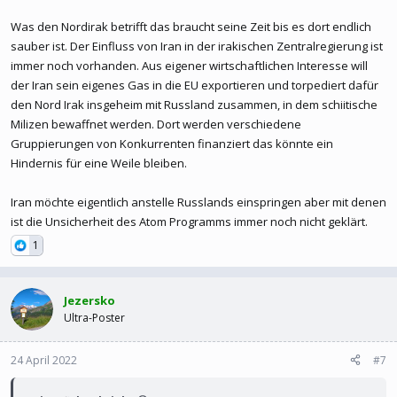
Die EU bemüht sich derzeit darum, Erdgaslieferungen aus anderen
Was den Nordirak betrifft das braucht seine Zeit bis es dort endlich
Quellen als Russland zu sichern und Notfallpläne für den Fall einer
sauber ist. Der Einfluss von Iran in der irakischen Zentralregierung ist
Unterbrechung der Gasversorgung zu erstellen. Die Möglichkeiten
immer noch vorhanden. Aus eigener wirtschaftlichen Interesse will
Aserbaidschans, mehr Brennstoffe zu fördern und zu exportieren,
der Iran sein eigenes Gas in die EU exportieren und torpediert dafür
sind jedoch begrenzt.
den Nord Irak insgeheim mit Russland zusammen, in dem schiitische
Milizen bewaffnet werden. Dort werden verschiedene
EU: mehr aserbaidschanisches Gas inmitten von Preisrekorden und Lieferengpässen | Euractiv DE
Gruppierungen von Konkurrenten finanziert das könnte ein
Hindernis für eine Weile bleiben.
Die EU bemüht sich um mehr Erdgas aus
Aserbaidschan, sagte ein EU-Beamter am Freitag
(4. Februar). Europa kämpft mit historisch hohen
Iran möchte eigentlich anstelle Russlands einspringen aber mit denen
Strompreisen und Lieferengpässen aus Russland.
ist die Unsicherheit des Atom Programms immer noch nicht geklärt.
www.euractiv.de
1
OMV will den Gas-Schatz im Schwarzen Meer heben
Jezersko
Ultra-Poster
Der Ukraine-Krieg könnte die von der rumänischen
Politik lange verzögerte Erschließung eines
Gasfelds beschleunigen.
24 April 2022
#7
kurier.at