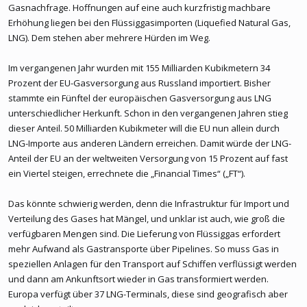
Gasnachfrage. Hoffnungen auf eine auch kurzfristig machbare
Erhöhung liegen bei den Flüssiggasimporten (Liquefied Natural Gas,
LNG). Dem stehen aber mehrere Hürden im Weg.
Im vergangenen Jahr wurden mit 155 Milliarden Kubikmetern 34
Prozent der EU-Gasversorgung aus Russland importiert. Bisher
stammte ein Fünftel der europäischen Gasversorgung aus LNG
unterschiedlicher Herkunft. Schon in den vergangenen Jahren stieg
dieser Anteil. 50 Milliarden Kubikmeter will die EU nun allein durch
LNG-Importe aus anderen Ländern erreichen. Damit würde der LNG-
Anteil der EU an der weltweiten Versorgung von 15 Prozent auf fast
ein Viertel steigen, errechnete die „Financial Times“ („FT“).
Das könnte schwierig werden, denn die Infrastruktur für Import und
Verteilung des Gases hat Mängel, und unklar ist auch, wie groß die
verfügbaren Mengen sind. Die Lieferung von Flüssiggas erfordert
mehr Aufwand als Gastransporte über Pipelines. So muss Gas in
speziellen Anlagen für den Transport auf Schiffen verflüssigt werden
und dann am Ankunftsort wieder in Gas transformiert werden.
Europa verfügt über 37 LNG-Terminals, diese sind geografisch aber