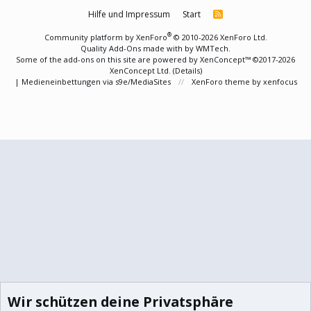
Hilfe und Impressum
Start
R
S
S
®
Community platform by XenForo
© 2010-2026 XenForo Ltd.
Quality Add-Ons made with
by
WMTech
.
Some of the add-ons on this site are powered by
XenConcept™
©2017-2026
XenConcept Ltd. (
Details
)
|
Medieneinbettungen via s9e/MediaSites
XenForo theme
by xenfocus
Wir schützen deine Privatsphäre