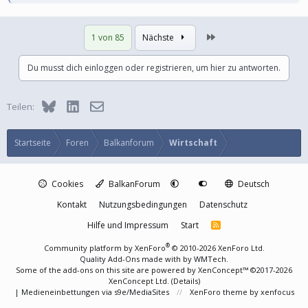
Letzte
1 von 85
Nächste
Du musst dich einloggen oder registrieren, um hier zu antworten.
Bluesky
LinkedIn
E-Mail
Teilen:
Startseite
Foren
Balkanforum
Wirtschaft
Cookies
BalkanForum
Deutsch
Kontakt
Nutzungsbedingungen
Datenschutz
Hilfe und Impressum
Start
R
S
S
®
Community platform by XenForo
© 2010-2026 XenForo Ltd.
Quality Add-Ons made with
by
WMTech
.
Some of the add-ons on this site are powered by
XenConcept™
©2017-2026
XenConcept Ltd. (
Details
)
|
Medieneinbettungen via s9e/MediaSites
XenForo theme
by xenfocus