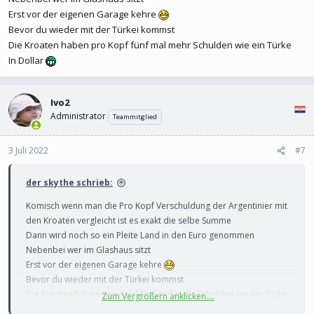
von den Anhängern der Vizepräsidentin und ehemaligen
Erst vor der eigenen Garage kehre
Staatschefin, Cristina Kirchner, angefeindet.
Bevor du wieder mit der Türkei kommst
Die Kroaten haben pro Kopf fünf mal mehr Schulden wie ein Türke
Schwere Wirtschaftskrise
In Dollar
Argentiniens Wirtschaftsminister wirft das Handtuch
Ivo2
orf.at
Administrator
Teammitglied
3 Juli 2022
#7
der skythe schrieb:
Komisch wenn man die Pro Kopf Verschuldung der Argentinier mit
den Kroaten vergleicht ist es exakt die selbe Summe
Dann wird noch so ein Pleite Land in den Euro genommen
Nebenbei wer im Glashaus sitzt
Erst vor der eigenen Garage kehre
Bevor du wieder mit der Türkei kommst
Die Kroaten haben pro Kopf fünf mal mehr Schulden wie ein Türke
Zum Vergrößern anklicken....
In Dollar