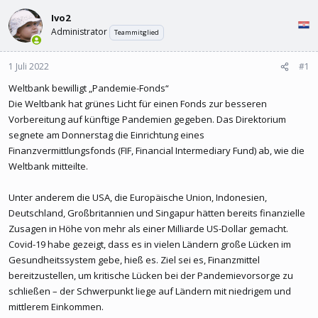
l
l
Ivo2
e
t
r
a
Administrator
Teammitglied
m
1 Juli 2022
#1
Weltbank bewilligt „Pandemie-Fonds“
Die Weltbank hat grünes Licht für einen Fonds zur besseren
Vorbereitung auf künftige Pandemien gegeben. Das Direktorium
segnete am Donnerstag die Einrichtung eines
Finanzvermittlungsfonds (FIF, Financial Intermediary Fund) ab, wie die
Weltbank mitteilte.
Unter anderem die USA, die Europäische Union, Indonesien,
Deutschland, Großbritannien und Singapur hätten bereits finanzielle
Zusagen in Höhe von mehr als einer Milliarde US-Dollar gemacht.
Covid-19 habe gezeigt, dass es in vielen Ländern große Lücken im
Gesundheitssystem gebe, hieß es. Ziel sei es, Finanzmittel
bereitzustellen, um kritische Lücken bei der Pandemievorsorge zu
schließen – der Schwerpunkt liege auf Ländern mit niedrigem und
mittlerem Einkommen.