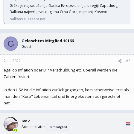
Grčka je najzaduženija članica Evropske unije; u regiji Zapadnog
Balkana najveći javni dug ima Crna Gora, najmanji Kosovo.
balkans.aljazeera.net
Gelöschtes Mitglied 10166
G
Guest
2 Juli 2022
#3
egal ob Inflation oder BIP Verschuldung etc. überall werden die
Zahlen frisiert.
in den USA ist die Inflation zurück gegangen, komischerweise erst als
man den "Korb" Lebensmittel und Energiekosten rausgerechnet
hat....
Ivo2
Administrator
Teammitglied