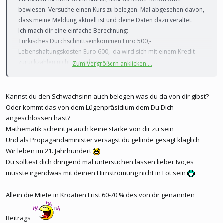
bewiesen. Versuche einen Kurs zu belegen. Mal abgesehen davon,
dass meine Meldung aktuell ist und deine Daten dazu veraltet.
Ich mach dir eine einfache Berechnung:
Türkisches Durchschnittseinkommen Euro 500,-
Lebenshaltungskosten Euro 600,- da wird sich mit einem Kredit
zurückzahlen nicht ausgehen
Zum Vergrößern anklicken....
Kroatisches Durchschnittseinkommen Euro 800,-
Lebenshaltungskosten Euro 650,- bleibt um die Schulden zu
bedienen Euro 150,-
Kannst du den Schwachsinn auch belegen was du da von dir gibst?
Belege einen Kurs, du sollst die Hoffnung nie aufgeben
Oder kommt das von dem Lügenpräsidium dem Du Dich
angeschlossen hast?
Mathematik scheint ja auch keine stärke von dir zu sein
Und als Propagandaminister versagst du gelinde gesagt kläglich
Wir leben im 21. Jahrhundert
Du solltest dich dringend mal untersuchen lassen lieber Ivo,es
müsste irgendwas mit deinen Hirnströmung nicht in Lot sein
Allein die Miete in Kroatien Frist 60-70 % des von dir genannten
Beitrags