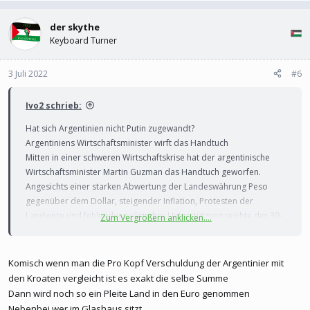
der skythe
Keyboard Turner
3 Juli 2022
#6
Ivo2 schrieb:
Hat sich Argentinien nicht Putin zugewandt?
Argentiniens Wirtschaftsminister wirft das Handtuch
Mitten in einer schweren Wirtschaftskrise hat der argentinische
Wirtschaftsminister Martin Guzman das Handtuch geworfen.
Angesichts einer starken Abwertung der Landeswährung Peso
gegenüber dem Dollar, steigender Inflation, Protesten der
Landwirte und fehlender politischer Unterstützung reichte der 39-
Zum Vergrößern anklicken....
jährige Ökonom gestern seinen Rücktritt ein.
Guzman galt als wichtiger Vertrauter von Präsident Alberto
Komisch wenn man die Pro Kopf Verschuldung der Argentinier mit
Fernandez. Zuletzt handelte er mit dem Internationalen
den Kroaten vergleicht ist es exakt die selbe Summe
Währungsfonds (IWF) ein neues Kreditabkommen für das hoch
Dann wird noch so ein Pleite Land in den Euro genommen
verschuldete Land aus. Dafür wurde er allerdings immer wieder
Nebenbei wer im Glashaus sitzt