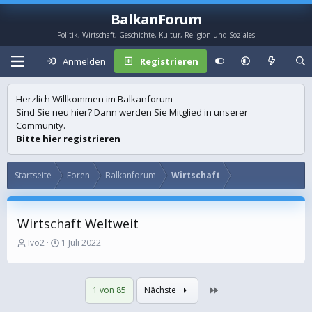
BalkanForum
Politik, Wirtschaft, Geschichte, Kultur, Religion und Soziales
Anmelden
Registrieren
Herzlich Willkommen im Balkanforum
Sind Sie neu hier? Dann werden Sie Mitglied in unserer
Community.
Bitte hier registrieren
Startseite
Foren
Balkanforum
Wirtschaft
Wirtschaft Weltweit
E
E
Ivo2
1 Juli 2022
r
r
s
s
t
t
Letzte
1 von 85
Nächste
e
e
l
l