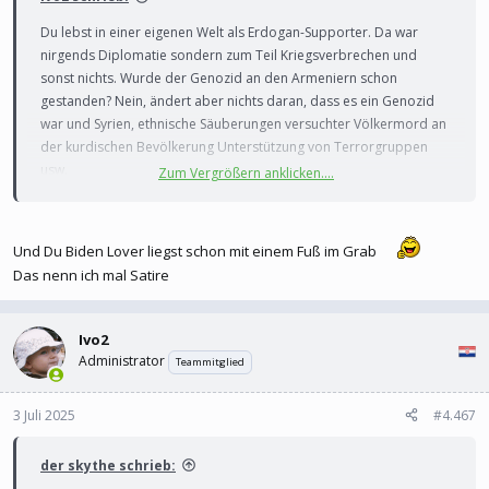
Du lebst in einer eigenen Welt als Erdogan-Supporter. Da war
nirgends Diplomatie sondern zum Teil Kriegsverbrechen und
sonst nichts. Wurde der Genozid an den Armeniern schon
gestanden? Nein, ändert aber nichts daran, dass es ein Genozid
war und Syrien, ethnische Säuberungen versuchter Völkermord an
der kurdischen Bevölkerung Unterstützung von Terrorgruppen
usw.
Zum Vergrößern anklicken....
Diplomatie, gibt es nicht beim Kriegsverbrecher und
Massenmörder Erdogan
Und Du Biden Lover liegst schon mit einem Fuß im Grab
Das nenn ich mal Satire
Ivo2
Administrator
Teammitglied
3 Juli 2025
#4.467
der skythe schrieb: