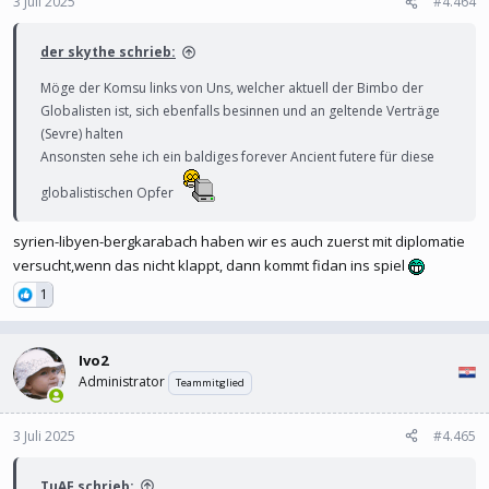
3 Juli 2025
#4.464
der skythe schrieb:
Möge der Komsu links von Uns, welcher aktuell der Bimbo der
Globalisten ist, sich ebenfalls besinnen und an geltende Verträge
(Sevre) halten
Ansonsten sehe ich ein baldiges forever Ancient futere für diese
globalistischen Opfer
syrien-libyen-bergkarabach haben wir es auch zuerst mit diplomatie
versucht,wenn das nicht klappt, dann kommt fidan ins spiel
1
Ivo2
Administrator
Teammitglied
3 Juli 2025
#4.465
TuAF schrieb: