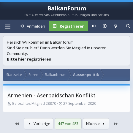
BalkanForum
Politik, Wirtschaft, Geschichte, Kultur, Religion und Soziales
Anmelden
Registrieren
Herzlich Willkommen im Balkanforum
Sind Sie neu hier? Dann werden Sie Mitglied in unserer
Community.
Bitte hier registrieren
Startseite
Foren
Balkanforum
Aussenpolitik
Armenien - Aserbaidschan Konflikt
E
E
Gelöschtes Mitglied 28870
27 September 2020
r
r
s
s
t
t
Erste
Letzte
Vorherige
447 von 483
Nächste
e
e
l
l