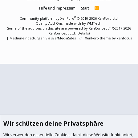
Hilfe und Impressum
Start
R
S
S
®
Community platform by XenForo
© 2010-2026 XenForo Ltd.
Quality Add-Ons made with
by
WMTech
.
Some of the add-ons on this site are powered by
XenConcept™
©2017-2026
XenConcept Ltd. (
Details
)
|
Medieneinbettungen via s9e/MediaSites
XenForo theme
by xenfocus
Wir schützen deine Privatsphäre
Wir verwenden essentielle
Cookies
, damit diese Website funktioniert,