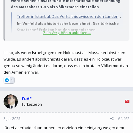
werde seinen Einsatz für die internationale Anerkennung
des Massakers 1915 als Völkermord einstellen
Treffen in Istanbul: Das Verhältnis zwischen den Ländern Armenien und Türkei ist historisch extrem belastet
Im Vorfeld als »historisch« bezeichnet: Der türkische
Staatschef Erdoğan hat den armenischen
Zum Vergrößern anklicken....
Regierungschef Paschinjan empfangen. Themen seien
unter anderem der »armenisch-türkische
Normalisierungsprozess« gewesen.
Ist so, als wenn Israel gegen den Holocaust als Massaker hinstellen
www.spiegel.de
würde. Es ändert absolut nichts daran, dass es ein Holocaust war,
genau so wenig ändert es daran, dass es ein brutaler Völkermord an
den Armeniern war.
1
TuAF
Turkesteron
3 Juli 2025
#4.462
türkei-aserbaidschan-armenien erzielen eine einigung wegen dem