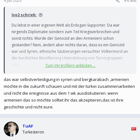
4 Juli 2025
#4.468
Ivo2 schrieb:
Du lebst in einer eigenen Welt als Erdogan-Supporter. Da war
nirgends Diplomatie sondern zum Teil Kriegsverbrechen und
sonst nichts. Wurde der Genozid an den Armeniern schon
gestanden? Nein, ändert aber nichts daran, dass es ein Genozid
war und Syrien, ethnische Säuberungen versuchter Völkermord an
der kurdischen Bevölkerung Unterstützung von Terrorgruppen
usw.
Zum Vergrößern anklicken....
Diplomatie, gibt es nicht beim Kriegsverbrecher und
Massenmörder Erdogan
das war selbstverteidigung in syrien und bergkarabach ,armenien
möchte in die zukunft schauen und mit der türkei zusammenarbeiten
und nicht die ereignisse aus dem 1 wk ausdiskutieren. wenn
armenien das so möchte solltet ihr das akzeptieren,das ist ihre
geschichte und nicht eure.
TuAF
Turkesteron