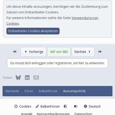
Um diese Inhalte anzuzeigen, benötigen wir die Zustimmung zum
Setzen von Drittanbieter-Cookies.
Für weitere Informationen siehe die Seite
Verwendung von
Cookies
.
Drittanbieter-Cookies akzeptieren
Erste
Letzte
Vorherige
447 von 483
Nächste
Du musst dich einloggen oder registrieren, um hier zu antworten.
Bluesky
LinkedIn
E-Mail
Teilen:
Startseite
Foren
Balkanforum
Aussenpolitik
Cookies
BalkanForum
Deutsch
Kontakt
Nutzungsbedingungen
Datenschutz