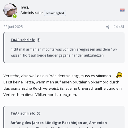
l
l
Ivo2
e
t
r
a
Administrator
Teammitglied
m
22 Juni 2025
#4.461
TuAF schrieb:
nicht mal armenien möchte was von den ereignissen aus dem 1wk
wissen. hört auf beide länder gegeneinander aufzuhetzen
Verstehe, also weil es ein Präsident so sagt, muss es stimmen
Es ist keine Hetze, wenn man auf einen brutalen Völkermord durch
das osmanische Reich verweist. Es ist eine Unverschämtheit und ein
Verbrechen diese Völkermord zu leugnen.
TuAF schrieb:
Anfang des Jahres kündigte Paschinjan an, Armenien