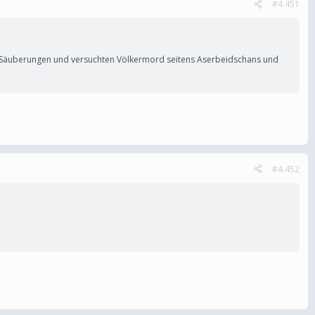
#4.451
e Säuberungen und versuchten Völkermord seitens Aserbeidschans und
#4.452