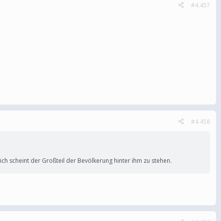
#4.457
#4.458
lich scheint der Großteil der Bevölkerung hinter ihm zu stehen.