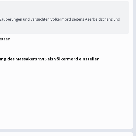
e Säuberungen und versuchten Völkermord seitens Aserbeidschans und
hetzen
ng des Massakers 1915 als Völkermord einstellen