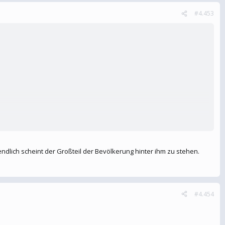
#4.453
tendlich scheint der Großteil der Bevölkerung hinter ihm zu stehen.
#4.454