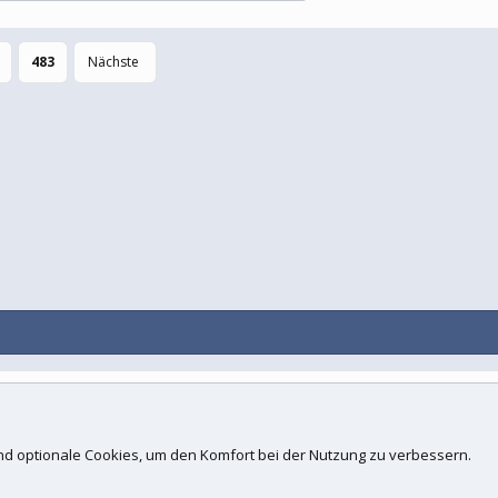
483
Nächste
Kontakt
N
d.
 und optionale Cookies, um den Komfort bei der Nutzung zu verbessern.
ogies, Inc
.
Concept Ltd. (
Details
)
 xenfocus