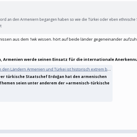
mord an den Armeniern begangen haben so wie die Türkei oder eben ethnisch
t
nissen aus dem 1wk wissen. hört auf beide länder gegeneinander aufzu
, Armenien werde seinen Einsatz für die internationale Anerkennu
den Ländern Armenien und Türkei ist historisch extrem belastet
 Der türkische Staatschef Erdoğan hat den armenischen
Themen seien unter anderem der »armenisch-türkische