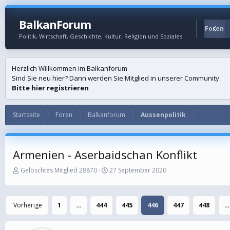
BalkanForum
Startseite
Foren
Politik, Wirtschaft, Geschichte, Kultur, Religion und Soziales
Herzlich Willkommen im Balkanforum
Sind Sie neu hier? Dann werden Sie Mitglied in unserer Community.
Bitte hier registrieren
Startseite
Foren
Balkanforum
Aussenpolitik
Armenien - Aserbaidschan Konflikt
E
E
Gelöschtes Mitglied 28870
27 September 2020
r
r
s
s
t
t
Vorherige
1
…
444
445
446
447
448
…
e
e
l
l
l
l