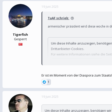
19 Juni 2025
TuAF schrieb:
armenischer präsident wird diese woche in 
Tigerfish
Gesperrt
Um diese Inhalte anzuzeigen, benötige
Drittanbieter-Cookies.
Für weitere Informationen siehe die Sei
Drittanbieter-Cookies akzeptieren
Er ist im Moment von der Diaspora zum Staatsfei
1
19 Juni 2025
Um diese Inhalte anzuzeigen, benötigen wi