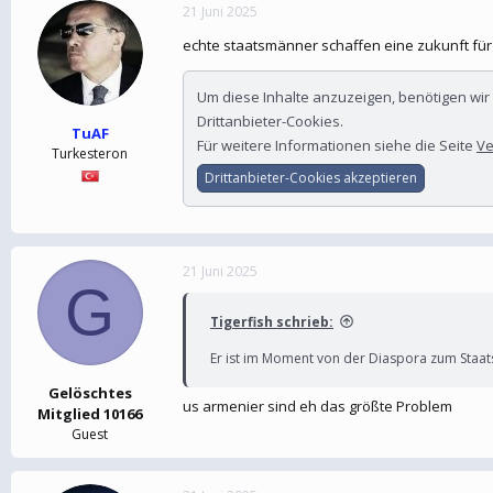
21 Juni 2025
echte staatsmänner schaffen eine zukunft für
Um diese Inhalte anzuzeigen, benötigen wi
Drittanbieter-Cookies.
TuAF
Für weitere Informationen siehe die Seite
Ve
Turkesteron
Drittanbieter-Cookies akzeptieren
21 Juni 2025
G
Tigerfish schrieb:
Er ist im Moment von der Diaspora zum Staatsfe
Gelöschtes
us armenier sind eh das größte Problem
Mitglied 10166
Guest