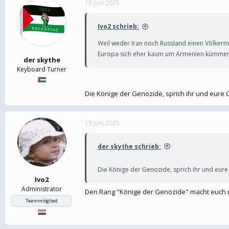
19 Juni 2025
e
t
r
a
m
Ivo2 schrieb:
Weil weder Iran noch Russland einen Völker
Europa sich eher kaum um Armenien kümmer
der skythe
Keyboard Turner
Die Könige der Genozide, sprich ihr und eure 
19 Juni 2025
der skythe schrieb:
Die Könige der Genozide, sprich ihr und eure
Ivo2
Administrator
Den Rang "Könige der Genozide" macht euch ni
Teammitglied