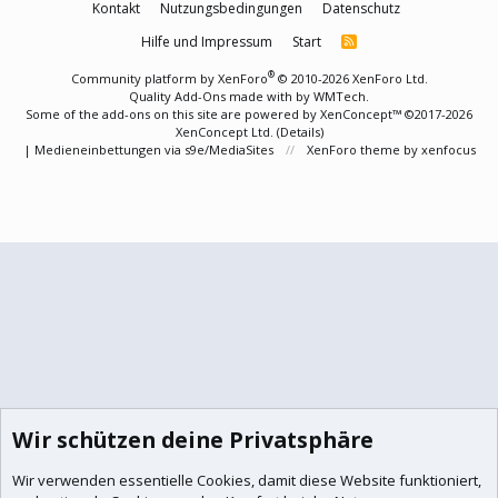
Kontakt
Nutzungsbedingungen
Datenschutz
Hilfe und Impressum
Start
R
S
S
®
Community platform by XenForo
© 2010-2026 XenForo Ltd.
Quality Add-Ons made with
by
WMTech
.
Some of the add-ons on this site are powered by
XenConcept™
©2017-2026
XenConcept Ltd. (
Details
)
|
Medieneinbettungen via s9e/MediaSites
XenForo theme
by xenfocus
Wir schützen deine Privatsphäre
Wir verwenden essentielle
Cookies
, damit diese Website funktioniert,