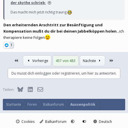
der skythe schrieb:
Das macht mich jetzt richtig traurig
Den erheiternden Arschtritt zur Besänftigung und
Kompensation mußt du dir bei deinen Jabbelköppen holen
...ich
therapiere keine Folgen
1
Erste
Letzte
Vorherige
457 von 483
Nächste
Du musst dich einloggen oder registrieren, um hier zu antworten.
Bluesky
LinkedIn
E-Mail
Teilen:
Startseite
Foren
Balkanforum
Aussenpolitik
Cookies
BalkanForum
Deutsch