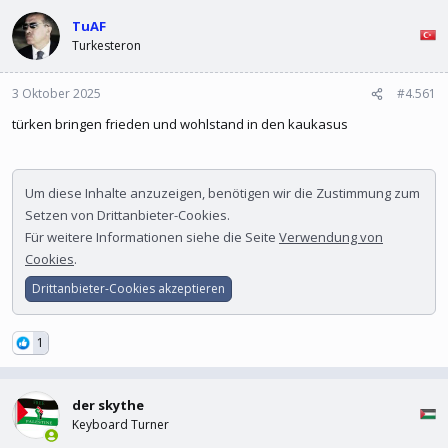
l
l
e
TuAF
t
r
a
Turkesteron
m
3 Oktober 2025
#4.561
türken bringen frieden und wohlstand in den kaukasus
Um diese Inhalte anzuzeigen, benötigen wir die Zustimmung zum
Setzen von Drittanbieter-Cookies.
Für weitere Informationen siehe die Seite
Verwendung von
Cookies
.
Drittanbieter-Cookies akzeptieren
1
der skythe
Keyboard Turner