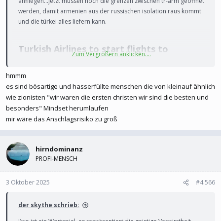
anfliegen...jetzt müssen noch die grenzen zwischen tr-arm geöffnet
werden, damit armenien aus der russischen isolation raus kommt
und die türkei alles liefern kann.
Turkish Airlines to start flights to
Zum Vergrößern anklicken....
Armenia​
hmmm
es sind bösartige und hasserfüllte menschen die von kleinauf ähnlich
Turkish Airlines to start flights to Armenia - Public Radio of Armenia
wie zionisten "wir waren die ersten christen wir sind die besten und
besonders" Mindset herumlaufen
Turkish Airlines announced on Tuesday it will
mir wäre das Anschlagsrisiko zu groß
launch scheduled flights to Timisoara, Romania,
and Ye
en.armradio.am
hirndominanz
PROFI-MENSCH
3 Oktober 2025
#4.566
der skythe schrieb: