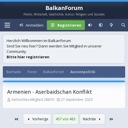
BalkanForum
Politik, Wirtschaft, Geschichte, Kultur, Religion und Soziales
Anmelden
Registrieren
Herzlich Willkommen im Balkanforum
Sind Sie neu hier? Dann werden Sie Mitglied in unserer
Community.
Bitte hier registrieren
Startseite
Foren
Balkanforum
Aussenpolitik
Armenien - Aserbaidschan Konflikt
E
E
Gelöschtes Mitglied 28870
27 September 2020
r
r
s
s
t
t
Erste
Letzte
Vorherige
457 von 483
Nächste
e
e
l
l