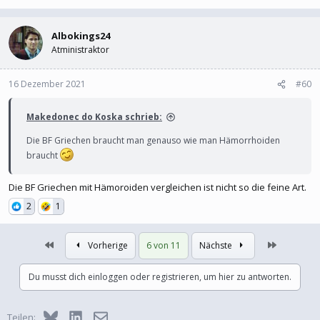
Albokings24
Atministraktor
16 Dezember 2021
#60
Makedonec do Koska schrieb:
Die BF Griechen braucht man genauso wie man Hämorrhoiden
braucht
Die BF Griechen mit Hämoroiden vergleichen ist nicht so die feine Art.
2
1
Erste
Letzte
Vorherige
6 von 11
Nächste
Du musst dich einloggen oder registrieren, um hier zu antworten.
Bluesky
LinkedIn
E-Mail
Teilen: