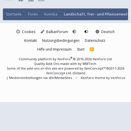
Startseite
Foren
Konoba
Landschaft, Tier- und Pflanzenwelt
Cookies
BalkanForum
Deutsch
Kontakt
Nutzungsbedingungen
Datenschutz
Hilfe und Impressum
Start
R
S
S
®
Community platform by XenForo
© 2010-2026 XenForo Ltd.
Quality Add-Ons made with
by
WMTech
.
Some of the add-ons on this site are powered by
XenConcept™
©2017-2026
XenConcept Ltd. (
Details
)
|
Medieneinbettungen via s9e/MediaSites
XenForo theme
by xenfocus