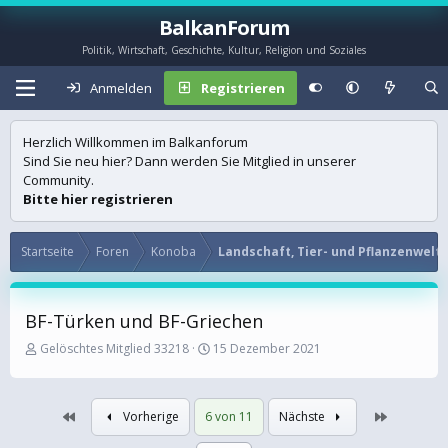
BalkanForum
Politik, Wirtschaft, Geschichte, Kultur, Religion und Soziales
Anmelden
Registrieren
Herzlich Willkommen im Balkanforum
Sind Sie neu hier? Dann werden Sie Mitglied in unserer
Community.
Bitte hier registrieren
Startseite
Foren
Konoba
Landschaft, Tier- und Pflanzenwelt
BF-Türken und BF-Griechen
E
E
Gelöschtes Mitglied 33218
15 Dezember 2021
r
r
s
s
t
t
Erste
Letzte
Vorherige
6 von 11
Nächste
e
e
l
l