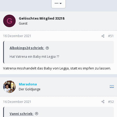
l
l
•••
e
t
r
a
m
Gelöschtes Mitglied 33218
G
Guest
16 Dezember 2021
#51
Albokings24 schrieb:
Hat Vatrena ein Baby mit Legjia ??
Vatrena misshandelt das Baby von Legija, statt es impfen zu lassen.
Maradona
Der Goldjunge
16 Dezember 2021
#52
Vanni schrieb: