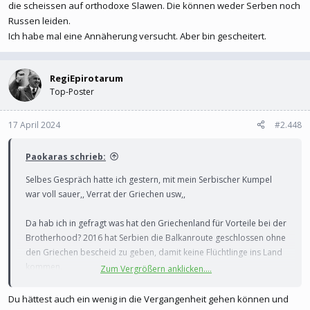
die scheissen auf orthodoxe Slawen. Die können weder Serben noch
Russen leiden.
Ich habe mal eine Annäherung versucht. Aber bin gescheitert.
RegiEpirotarum
Top-Poster
17 April 2024
#2.448
Paokaras schrieb:
Selbes Gespräch hatte ich gestern, mit mein Serbischer Kumpel
war voll sauer,, Verrat der Griechen usw,,
Da hab ich in gefragt was hat den Griechenland für Vorteile bei der
Brotherhood? 2016 hat Serbien die Balkanroute geschlossen ohne
den Griechen bescheid zu geben, damit keine Flüchtlinge ins Land
kommen.
Zum Vergrößern anklicken....
Bei dem lächerlichen Streit mit Nord-Mazedonien war Serbien das
erste Land das voll und ganz auf der Seite von Nord-Mazedonien
Du hättest auch ein wenig in die Vergangenheit gehen können und