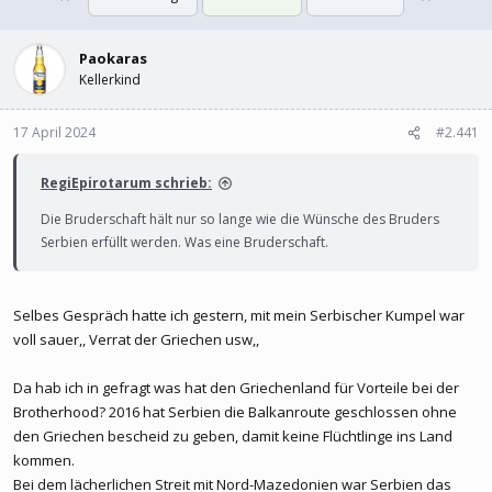
l
l
l
l
e
Paokaras
t
r
a
Kellerkind
m
17 April 2024
#2.441
RegiEpirotarum schrieb:
Die Bruderschaft hält nur so lange wie die Wünsche des Bruders
Serbien erfüllt werden. Was eine Bruderschaft.
Selbes Gespräch hatte ich gestern, mit mein Serbischer Kumpel war
voll sauer,, Verrat der Griechen usw,,
Da hab ich in gefragt was hat den Griechenland für Vorteile bei der
Brotherhood? 2016 hat Serbien die Balkanroute geschlossen ohne
den Griechen bescheid zu geben, damit keine Flüchtlinge ins Land
kommen.
Bei dem lächerlichen Streit mit Nord-Mazedonien war Serbien das