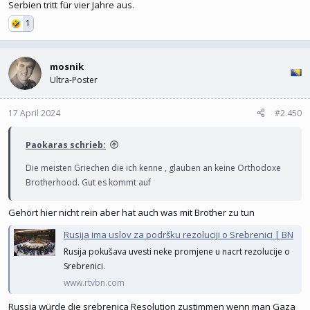
Serbien tritt für vier Jahre aus.
1
mosnik
Ultra-Poster
17 April 2024
#2.450
Paokaras schrieb:
Die meisten Griechen die ich kenne , glauben an keine Orthodoxe
Brotherhood. Gut es kommt auf
Gehört hier nicht rein aber hat auch was mit Brother zu tun
Rusija ima uslov za podršku rezoluciji o Srebrenici | BN
Rusija pokušava uvesti neke promjene u nacrt rezolucije o
Srebrenici.
www.rtvbn.com
Russia würde die srebrenica Resolution zustimmen wenn man Gaza