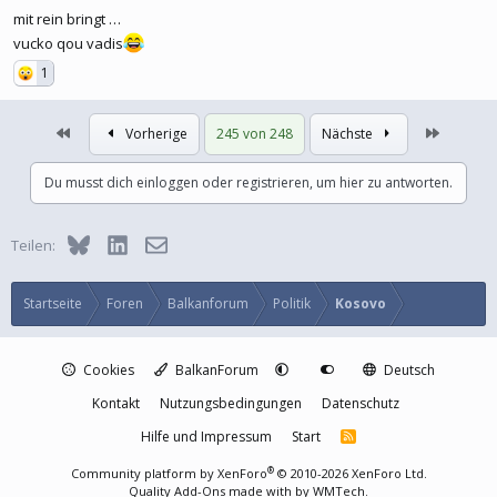
mit rein bringt …
vucko qou vadis
1
Erste
Letzte
Vorherige
245 von 248
Nächste
Du musst dich einloggen oder registrieren, um hier zu antworten.
Bluesky
LinkedIn
E-Mail
Teilen:
Startseite
Foren
Balkanforum
Politik
Kosovo
Cookies
BalkanForum
Deutsch
Kontakt
Nutzungsbedingungen
Datenschutz
Hilfe und Impressum
Start
R
S
S
®
Community platform by XenForo
© 2010-2026 XenForo Ltd.
Quality Add-Ons made with
by
WMTech
.