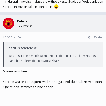
war.
ihn darauf hinweisen, dass die orthodoxeste Stadt der Welt dank den
Serben in muslimischen Händen ist
Die antowort war,, Bei einem Krieg würde Serbien helfen, die
Albaner würdne euch Messer in den Rücken jagen,,
Robqiri
Top-Poster
17 April 2024
#2.449
daritus schrieb:
was passiert eigentlich wenn beide in der eu sind und jeweils das
Land für 4 Jahren den Ratsvorsitz hat?
Dilema zwischen
Serbien würde behaupten, weil Sie so gute Politiker haben, wird man
8 Jahre den Ratsvorsitz inne haben.
und