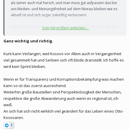
als seiner auch mal harsch, und man muss gut aufpassen das bei
uns Medien- und Meinungsfreiheit auf dem Niveau bleiben wie es
aktuell ist und sich sogar zukünftig verbessern.
Aktuell liefert er aber in vielen Bereichen gute Ergebnisse. Bei der
Zum Vergrößern anklicken....
Wirtschaft bin ich mir allerdings nicht so sicher, da sollte mehr
gehen. Diplomatie ist auch nicht unbedingt Kurtis Stärke, da muss
Ganz wichtig und richtig.
er deutlich nachbessern.
Kurti kann Verlangen, weil Kosovo vor Allem auch in Vergangenheit
viel gesammelt hat und Serbien sich oft blöde dranstellt. Ich hoffe es
wird kein Sprint bleiben.
Wenn er für Transparenz und Korruptionsbekämpfung was machen
kann so ist das zuerst ausreichend.
Weiterhin große Baustellen sind Perspektivlosigkeit der Menschen,
respektive die große Abwanderung auch wenn es regional ist, ich
weiß.
An sich hat sich nicht wirklich viel geändert für das Leben eines Otto-
Kosovaren.
1