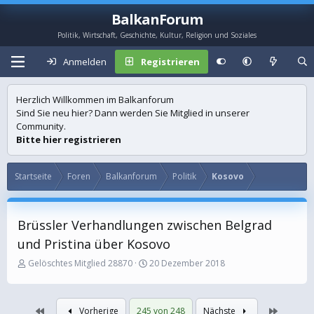
BalkanForum
Politik, Wirtschaft, Geschichte, Kultur, Religion und Soziales
Anmelden
Registrieren
Herzlich Willkommen im Balkanforum
Sind Sie neu hier? Dann werden Sie Mitglied in unserer
Community.
Bitte hier registrieren
Startseite
Foren
Balkanforum
Politik
Kosovo
Brüssler Verhandlungen zwischen Belgrad
und Pristina über Kosovo
E
E
Gelöschtes Mitglied 28870
20 Dezember 2018
r
r
s
s
t
t
Erste
Letzte
Vorherige
245 von 248
Nächste
e
e