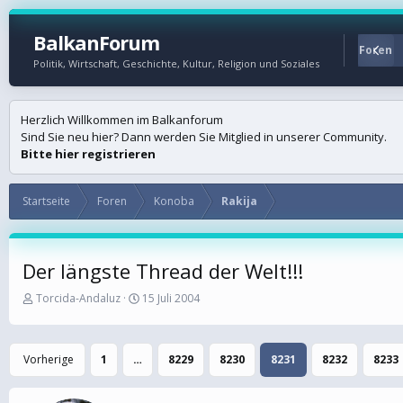
BalkanForum
Startseite
Foren
Politik, Wirtschaft, Geschichte, Kultur, Religion und Soziales
Herzlich Willkommen im Balkanforum
Sind Sie neu hier? Dann werden Sie Mitglied in unserer Community.
Bitte hier registrieren
Startseite
Foren
Konoba
Rakija
Der längste Thread der Welt!!!
E
E
Torcida-Andaluz
15 Juli 2004
r
r
s
s
t
t
Vorherige
1
…
8229
8230
8231
8232
8233
e
e
l
l
l
l