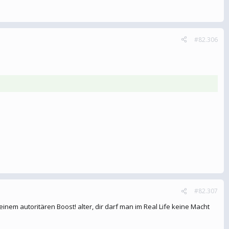
#82.306
#82.307
deinem autoritären Boost! alter, dir darf man im Real Life keine Macht