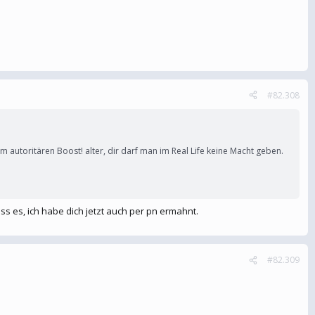
#82.308
em autoritären Boost! alter, dir darf man im Real Life keine Macht geben.
s es, ich habe dich jetzt auch per pn ermahnt.
#82.309