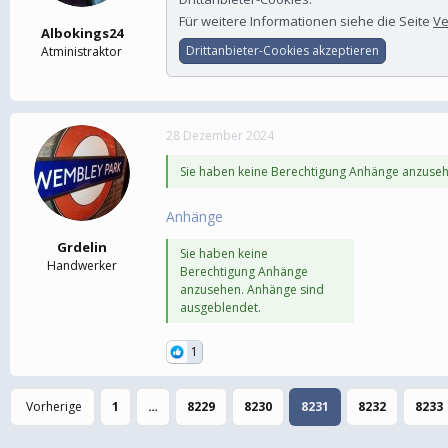
Für weitere Informationen siehe die Seite
Ve
Albokings24
Drittanbieter-Cookies akzeptieren
Atministraktor
28 Dezember 2024
Sie haben keine Berechtigung Anhänge anzuseh
Anhänge
Grdelin
Sie haben keine
Handwerker
Berechtigung Anhänge
anzusehen. Anhänge sind
ausgeblendet.
1
Vorherige
1
…
8229
8230
8231
8232
8233