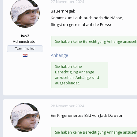
27 November 2024
e
t
r
a
Bauernregel:
m
Kommt zum Laub auch noch die Nässe,
fliegst du gern mal auf die Fresse
Ivo2
Administrator
Sie haben keine Berechtigung Anhänge anzuseh
Teammitglied
Anhänge
Sie haben keine
Berechtigung Anhänge
anzusehen. Anhänge sind
ausgeblendet.
28 November 2024
Ein KI-generiertes Bild von Jack Dawson
Sie haben keine Berechtigung Anhänge anzuseh