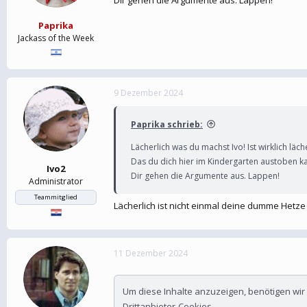
Dir gehen die Argumente aus. Lappen!
Paprika
Jackass of the Week
9 Dezember 2024
Paprika schrieb:
Lächerlich was du machst Ivo! Ist wirklich läc
Das du dich hier im Kindergarten austoben ka
Ivo2
Dir gehen die Argumente aus. Lappen!
Administrator
Teammitglied
Lächerlich ist nicht einmal deine dumme Hetze
11 Dezember 2024
Um diese Inhalte anzuzeigen, benötigen wi
Drittanbieter-Cookies.