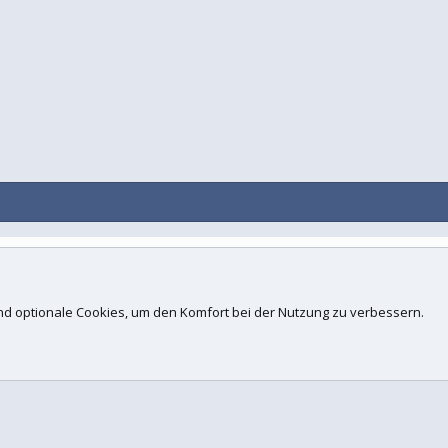
Kontakt
N
d.
 und optionale Cookies, um den Komfort bei der Nutzung zu verbessern.
ogies, Inc
.
Concept Ltd. (
Details
)
 xenfocus