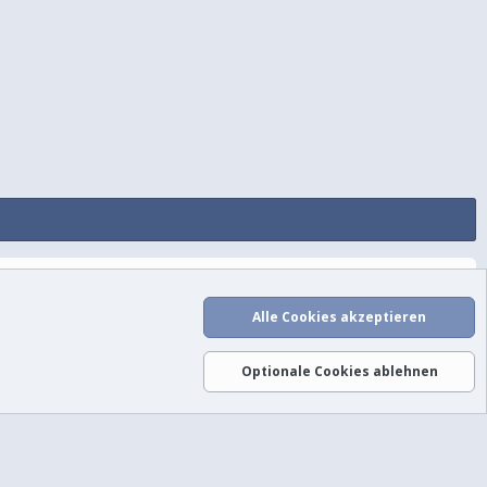
utzungsbedingungen
Datenschutz
Hilfe und Impressum
Start
R
S
Alle Cookies akzeptieren
S
Optionale Cookies ablehnen