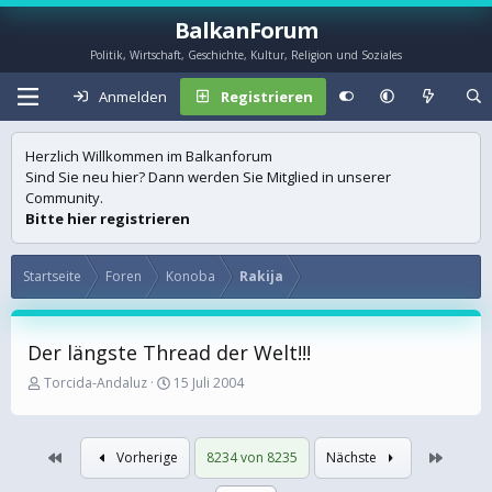
BalkanForum
Politik, Wirtschaft, Geschichte, Kultur, Religion und Soziales
Anmelden
Registrieren
Herzlich Willkommen im Balkanforum
Sind Sie neu hier? Dann werden Sie Mitglied in unserer
Community.
Bitte hier registrieren
Startseite
Foren
Konoba
Rakija
Der längste Thread der Welt!!!
E
E
Torcida-Andaluz
15 Juli 2004
r
r
s
s
t
t
Erste
Letzte
Vorherige
8234 von 8235
Nächste
e
e
l
l