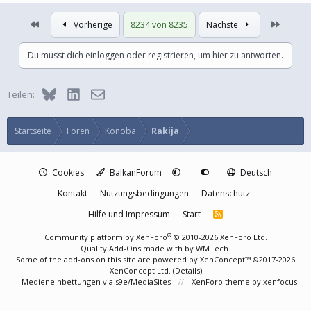
Erste
Letzte
Vorherige
8234 von 8235
Nächste
Du musst dich einloggen oder registrieren, um hier zu antworten.
Bluesky
LinkedIn
E-Mail
Teilen:
Startseite
Foren
Konoba
Rakija
Cookies
BalkanForum
Deutsch
Kontakt
Nutzungsbedingungen
Datenschutz
Hilfe und Impressum
Start
R
S
S
®
Community platform by XenForo
© 2010-2026 XenForo Ltd.
Quality Add-Ons made with
by
WMTech
.
Some of the add-ons on this site are powered by
XenConcept™
©2017-2026
XenConcept Ltd. (
Details
)
|
Medieneinbettungen via s9e/MediaSites
XenForo theme
by xenfocus