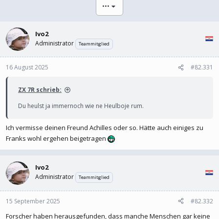
l
l
•••
e
t
r
a
m
Ivo2
Administrator
Teammitglied
16 August 2025
#82.331
ZX 7R schrieb:
Du heulst ja immernoch wie ne Heulboje rum.
Ich vermisse deinen Freund Achilles oder so. Hätte auch einiges zu
Franks wohl ergehen beigetragen
Ivo2
Administrator
Teammitglied
15 September 2025
#82.332
Forscher haben herausgefunden, dass manche Menschen gar keine