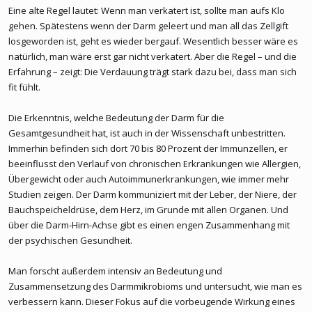
Eine alte Regel lautet: Wenn man verkatert ist, sollte man aufs Klo
gehen. Spätestens wenn der Darm geleert und man all das Zellgift
losgeworden ist, geht es wieder bergauf. Wesentlich besser wäre es
natürlich, man wäre erst gar nicht verkatert. Aber die Regel – und die
Erfahrung – zeigt: Die Verdauung trägt stark dazu bei, dass man sich
fit fühlt.
Die Erkenntnis, welche Bedeutung der Darm für die
Gesamtgesundheit hat, ist auch in der Wissenschaft unbestritten.
Immerhin befinden sich dort 70 bis 80 Prozent der Immunzellen, er
beeinflusst den Verlauf von chronischen Erkrankungen wie Allergien,
Übergewicht oder auch Autoimmunerkrankungen, wie immer mehr
Studien zeigen. Der Darm kommuniziert mit der Leber, der Niere, der
Bauchspeicheldrüse, dem Herz, im Grunde mit allen Organen. Und
über die Darm-Hirn-Achse gibt es einen engen Zusammenhang mit
der psychischen Gesundheit.
Man forscht außerdem intensiv an Bedeutung und
Zusammensetzung des Darmmikrobioms und untersucht, wie man es
verbessern kann. Dieser Fokus auf die vorbeugende Wirkung eines