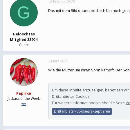
18 Februar 2025
e
t
G
r
a
Das mit dem Bild dauert noch ich bin noch ge
m
Gelöschtes
Mitglied 33904
Guest
2 März 2025
Wie die Mutter um ihren Sohn kämpft! Der Sohn
Um diese Inhalte anzuzeigen, benötigen wi
Paprika
Drittanbieter-Cookies.
Jackass of the Week
Für weitere Informationen siehe die Seite
Ve
Drittanbieter-Cookies akzeptieren