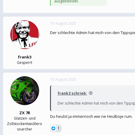
ausgeblendet.
15 August 2025
Der schlechte Admin hat mich von den Tippspi
frank3
Gesperrt
15 August 2025
frank3 schrieb:
Der schlechte Admin hat mich von den Tippsp
ZX 7R
Du heulst ja immernoch wie ne Heulboje rum.
Glatzen- und
Zollstockentwicklero
1
soarcher