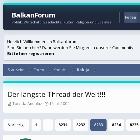
BalkanForum
Startseite
Foren
Politik, Wirtschaft, Geschichte, Kultur, Religion und Soziales
Herzlich Willkommen im Balkanforum
Sind Sie neu hier? Dann werden Sie Mitglied in unserer Community.
Bitte hier registrieren
Startseite
Foren
Konoba
Rakija
Der längste Thread der Welt!!!
E
E
Torcida-Andaluz
15 Juli 2004
r
r
s
s
t
t
Vorherige
1
…
8231
8232
8233
8234
8235
e
e
l
l
l
l