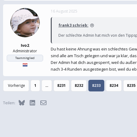
16 August 2025
frank3 schrieb:
Der schlechte Admin hat mich von den Tippsp
Ivo2
Du hast keine Ahnung was ein schlechtes Gewi
Administrator
sind alle am Tisch gelegen und war ja klar, d
Teammitglied
Der Admin hat dich ausgesperrt, weil du auß
nach 3-4 Runden ausgestiegen bist, weil du e
Vorherige
1
…
8231
8232
8233
8234
8235
Bluesky
LinkedIn
E-Mail
Teilen: