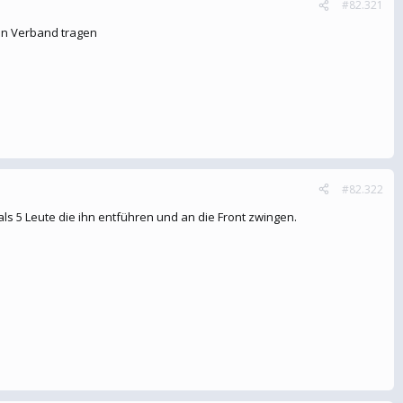
#82.321
h n Verband tragen
#82.322
ls 5 Leute die ihn entführen und an die Front zwingen.