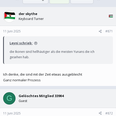
l
l
l
l
e
der skythe
t
r
a
Keyboard Turner
m
11 Juni 2025
#871
Leyni schrieb:
die Ikonen sind hellhäutiger als die meisten Yunans die ich
gesehen hab.
Ich denke, die sind mit der Zeit etwas ausgebleicht
Ganz normaler Prozess
Gelöschtes Mitglied 33904
G
Guest
11 Juni 2025
#872