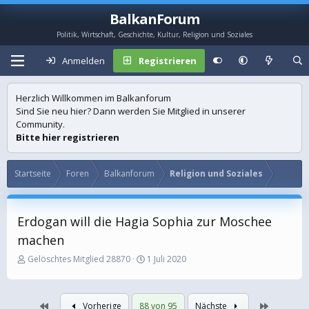
BalkanForum
Politik, Wirtschaft, Geschichte, Kultur, Religion und Soziales
Anmelden
Registrieren
Herzlich Willkommen im Balkanforum
Sind Sie neu hier? Dann werden Sie Mitglied in unserer
Community.
Bitte hier registrieren
Startseite
Foren
Balkanforum
Religion und Soziales
Erdogan will die Hagia Sophia zur Moschee
machen
E
E
Gelöschtes Mitglied 28870
1 Juli 2020
r
r
s
s
t
t
Erste
Letzte
Vorherige
88 von 95
Nächste
e
e