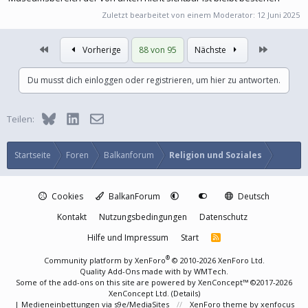
Zuletzt bearbeitet von einem Moderator:
12 Juni 2025
Erste
Letzte
Vorherige
88 von 95
Nächste
Du musst dich einloggen oder registrieren, um hier zu antworten.
Bluesky
LinkedIn
E-Mail
Teilen:
Startseite
Foren
Balkanforum
Religion und Soziales
Cookies
BalkanForum
Deutsch
Kontakt
Nutzungsbedingungen
Datenschutz
Hilfe und Impressum
Start
R
S
S
®
Community platform by XenForo
© 2010-2026 XenForo Ltd.
Quality Add-Ons made with
by
WMTech
.
Some of the add-ons on this site are powered by
XenConcept™
©2017-2026
XenConcept Ltd. (
Details
)
|
Medieneinbettungen via s9e/MediaSites
XenForo theme
by xenfocus