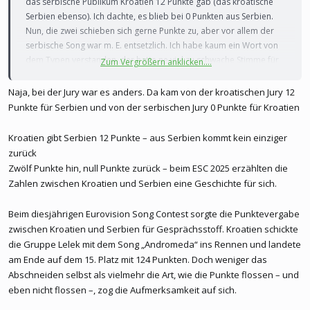
das serbische Publikum Kroatien 12 Punkte gab (das kroatische
Serbien ebenso). Ich dachte, es blieb bei 0 Punkten aus Serbien.
Nun, die zwei schieben sich gerne Punkte zu, aber vor allem der
serbische Song war m. E. entsetzlich. Ich habe kaum ein Wort von
dem Typen verstanden, der hatte ne viel zu schwache Stimme für
Zum Vergrößern anklicken....
Metal.
Naja, bei der Jury war es anders. Da kam von der kroatischen Jury 12
Punkte für Serbien und von der serbischen Jury 0 Punkte für Kroatien
Kroatien gibt Serbien 12 Punkte – aus Serbien kommt kein einziger
zurück
Zwölf Punkte hin, null Punkte zurück – beim ESC 2025 erzählten die
Zahlen zwischen Kroatien und Serbien eine Geschichte für sich.
Beim diesjährigen Eurovision Song Contest sorgte die Punktevergabe
zwischen Kroatien und Serbien für Gesprächsstoff. Kroatien schickte
die Gruppe Lelek mit dem Song „Andromeda“ ins Rennen und landete
am Ende auf dem 15. Platz mit 124 Punkten. Doch weniger das
Abschneiden selbst als vielmehr die Art, wie die Punkte flossen – und
eben nicht flossen –, zog die Aufmerksamkeit auf sich.