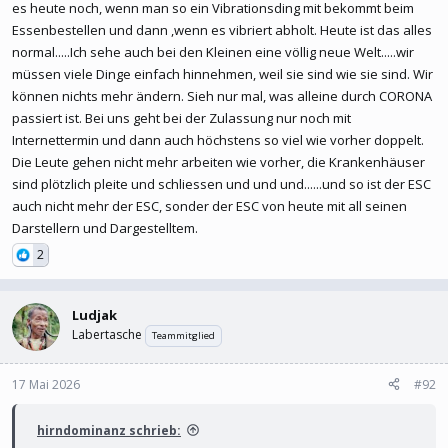
es heute noch, wenn man so ein Vibrationsding mit bekommt beim
Andere Spinner lackieren sich die Fingernägel um zu zeigen, dass
Essenbestellen und dann ,wenn es vibriert abholt. Heute ist das alles
ein Mann sicherlich schminken kann …
normal.....Ich sehe auch bei den Kleinen eine völlig neue Welt.....wir
Mit Songs hat das nichts mehr zu tun.
müssen viele Dinge einfach hinnehmen, weil sie sind wie sie sind. Wir
können nichts mehr ändern. Sieh nur mal, was alleine durch CORONA
passiert ist. Bei uns geht bei der Zulassung nur noch mit
Internettermin und dann auch höchstens so viel wie vorher doppelt.
Die Leute gehen nicht mehr arbeiten wie vorher, die Krankenhäuser
sind plötzlich pleite und schliessen und und und......und so ist der ESC
auch nicht mehr der ESC, sonder der ESC von heute mit all seinen
Darstellern und Dargestelltem.
2
Ludjak
Labertasche
Teammitglied
17 Mai 2026
#92
hirndominanz schrieb: