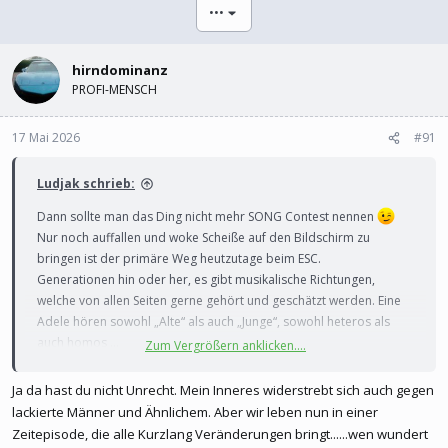
l
l
•••
e
t
r
a
m
hirndominanz
PROFI-MENSCH
17 Mai 2026
#91
Ludjak schrieb:
Dann sollte man das Ding nicht mehr SONG Contest nennen
Nur noch auffallen und woke Scheiße auf den Bildschirm zu
bringen ist der primäre Weg heutzutage beim ESC.
Generationen hin oder her, es gibt musikalische Richtungen,
welche von allen Seiten gerne gehört und geschätzt werden. Eine
Adele hören sowohl „Alte“ als auch „Junge“, sowohl heteros als
auch homos …
Zum Vergrößern anklicken....
Bei dem Zirkus ESC versucht heutzutage jeder auf Krampf eine
botscjaftbzu senden. Sarah Engels lässt sich rücklings fallen, von
Ja da hast du nicht Unrecht. Mein Inneres widerstrebt sich auch gegen
vier Tänzerin auffangen und versucht das als Botschaft zu
lackierte Männer und Ähnlichem. Aber wir leben nun in einer
performen … eine Frau kann sich fallen lassen, Frauen retten
Zeitepisode, die alle Kurzlang Veränderungen bringt......wen wundert
Frauen …