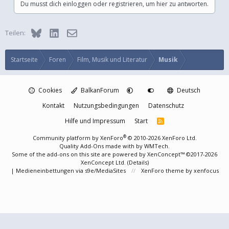
Du musst dich einloggen oder registrieren, um hier zu antworten.
Bluesky
LinkedIn
E-Mail
Teilen:
Startseite
Foren
Film, Musik und Literatur
Musik
Cookies
BalkanForum
Deutsch
Kontakt
Nutzungsbedingungen
Datenschutz
Hilfe und Impressum
Start
R
S
S
®
Community platform by XenForo
© 2010-2026 XenForo Ltd.
Quality Add-Ons made with
by
WMTech
.
Some of the add-ons on this site are powered by
XenConcept™
©2017-2026
XenConcept Ltd. (
Details
)
|
Medieneinbettungen via s9e/MediaSites
XenForo theme
by xenfocus