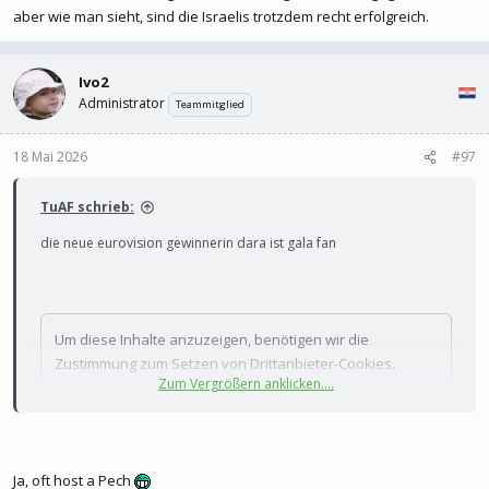
aber wie man sieht, sind die Israelis trotzdem recht erfolgreich.
Ivo2
Administrator
Teammitglied
18 Mai 2026
#97
TuAF schrieb:
die neue eurovision gewinnerin dara ist gala fan
Um diese Inhalte anzuzeigen, benötigen wir die
Zustimmung zum Setzen von Drittanbieter-Cookies.
Zum Vergrößern anklicken....
Für weitere Informationen siehe die Seite
Verwendung
von Cookies
.
Drittanbieter-Cookies akzeptieren
Ja, oft host a Pech