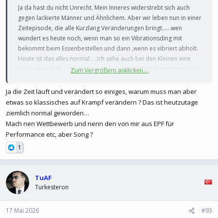
Ja da hast du nicht Unrecht. Mein Inneres widerstrebt sich auch
gegen lackierte Männer und Ähnlichem. Aber wir leben nun in einer
Zeitepisode, die alle Kurzlang Veränderungen bringt......wen
wundert es heute noch, wenn man so ein Vibrationsding mit
bekommt beim Essenbestellen und dann ,wenn es vibriert abholt.
Heute ist das alles normal.....Ich sehe auch bei den Kleinen eine
völlig neue Welt.....wir müssen viele Dinge einfach hinnehmen, weil
Zum Vergrößern anklicken....
sie sind wie sie sind. Wir können nichts mehr ändern. Sieh nur mal,
was alleine durch CORONA passiert ist. Bei uns geht bei der
Ja die Zeit läuft und verändert so einiges, warum muss man aber
Zulassung nur noch mit Internettermin und dann auch höchstens
etwas so klassisches auf Krampf verändern ? Das ist heutzutage
so viel wie vorher doppelt. Die Leute gehen nicht mehr arbeiten
ziemlich normal geworden…
wie vorher, die Krankenhäuser sind plötzlich pleite und schliessen
Mach nen Wettbewerb und nenn den von mir aus EPF für
und und und......und so ist der ESC auch nicht mehr der ESC, sonder
Performance etc, aber Song ?
der ESC von heute mit all seinen Darstellern und Dargestelltem.
1
TuAF
Turkesteron
17 Mai 2026
#93