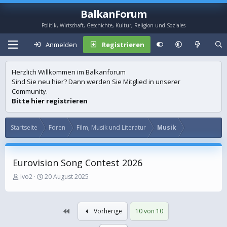
BalkanForum
Politik, Wirtschaft, Geschichte, Kultur, Religion und Soziales
Anmelden
Registrieren
Herzlich Willkommen im Balkanforum
Sind Sie neu hier? Dann werden Sie Mitglied in unserer
Community.
Bitte hier registrieren
Startseite
Foren
Film, Musik und Literatur
Musik
Eurovision Song Contest 2026
E
E
Ivo2
20 August 2025
r
r
s
s
t
t
Erste
Vorherige
10 von 10
e
e
l
l