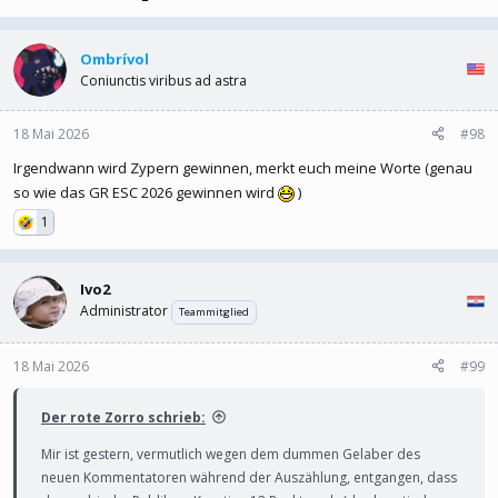
Ombrívol
Coniunctis viribus ad astra
18 Mai 2026
#98
Irgendwann wird Zypern gewinnen, merkt euch meine Worte (genau
so wie das GR ESC 2026 gewinnen wird
)
1
Ivo2
Administrator
Teammitglied
18 Mai 2026
#99
Der rote Zorro schrieb:
Mir ist gestern, vermutlich wegen dem dummen Gelaber des
neuen Kommentatoren während der Auszählung, entgangen, dass