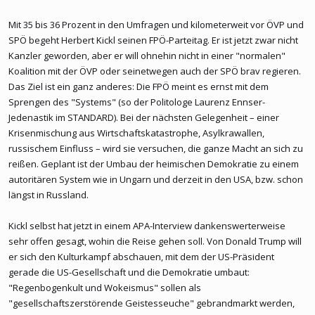
Mit 35 bis 36 Prozent in den Umfragen und kilometerweit vor ÖVP und
SPÖ begeht Herbert Kickl seinen FPÖ-Parteitag. Er ist jetzt zwar nicht
Kanzler geworden, aber er will ohnehin nicht in einer "normalen"
Koalition mit der ÖVP oder seinetwegen auch der SPÖ brav regieren.
Das Ziel ist ein ganz anderes: Die FPÖ meint es ernst mit dem
Sprengen des "Systems" (so der Politologe Laurenz Ennser-
Jedenastik im STANDARD). Bei der nächsten Gelegenheit – einer
Krisenmischung aus Wirtschaftskatastrophe, Asylkrawallen,
russischem Einfluss – wird sie versuchen, die ganze Macht an sich zu
reißen. Geplant ist der Umbau der heimischen Demokratie zu einem
autoritären System wie in Ungarn und derzeit in den USA, bzw. schon
längst in Russland.
Kickl selbst hat jetzt in einem APA-Interview dankenswerterweise
sehr offen gesagt, wohin die Reise gehen soll. Von Donald Trump will
er sich den Kulturkampf abschauen, mit dem der US-Präsident
gerade die US-Gesellschaft und die Demokratie umbaut:
"Regenbogenkult und Wokeismus" sollen als
"gesellschaftszerstörende Geistesseuche" gebrandmarkt werden,