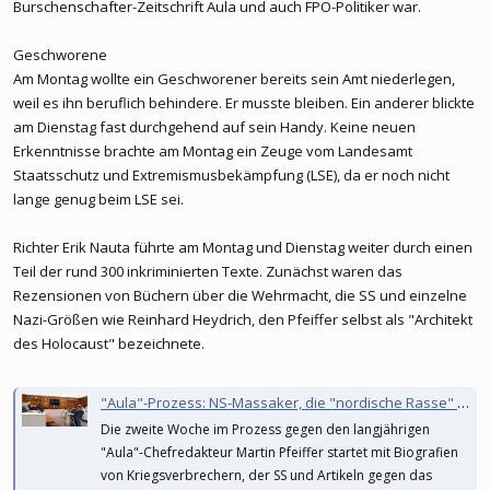
Burschenschafter-Zeitschrift Aula und auch FPÖ-Politiker war.
Geschworene
Am Montag wollte ein Geschworener bereits sein Amt niederlegen,
weil es ihn beruflich behindere. Er musste bleiben. Ein anderer blickte
am Dienstag fast durchgehend auf sein Handy. Keine neuen
Erkenntnisse brachte am Montag ein Zeuge vom Landesamt
Staatsschutz und Extremismusbekämpfung (LSE), da er noch nicht
lange genug beim LSE sei.
Richter Erik Nauta führte am Montag und Dienstag weiter durch einen
Teil der rund 300 inkriminierten Texte. Zunächst waren das
Rezensionen von Büchern über die Wehrmacht, die SS und einzelne
Nazi-Größen wie Reinhard Heydrich, den Pfeiffer selbst als "Architekt
des Holocaust" bezeichnete.
"Aula"-Prozess: NS-Massaker, die "nordische Rasse" und Faschismus als "Widerstand"
Die zweite Woche im Prozess gegen den langjährigen
"Aula"-Chefredakteur Martin Pfeiffer startet mit Biografien
von Kriegsverbrechern, der SS und Artikeln gegen das