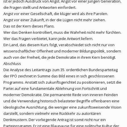
ist er jedoch Ausdruck von Angst. Angst vor einer jungen Generation,
die Fragen stellt und Antworten einfordert.
Angst vor einer Gesellschaft, die klüger wird als ihre Parolen.
Angst vor einer Zukunft, in der die Lügen nicht mehr ziehen.
Das ist der Kern dieses Plans.
Wer das Denken kontrolliert, muss die Wahrheit nicht mehr fürchten.
Wer das Fragen verbietet, kann jede Antwort liefern.
Ein Land, das diesem Kurs folgt, verabschiedet sich nicht nur von
wissenschaftlicher Offenheit und moderner Bildungspolitik, sondern
auch von der Freiheit, die jede Demokratie in ihrem Kern benötigt.
Abschluss
Die Analyse des Leitantrags zum 35. ordentlichen Bundesparteitag
der FPÖ zeichnet in Summe das Bild eines in sich geschlossenen
Programms. Anstatt sich zukunftsgerichtet zu positionieren, setzt die
Partei auf eine fundamentale Ablehnung von Fortschritt und
moderner Demokratie. Die permanente Rede von inneren Feinden
und die Verwendung historisch belasteter Begriffe offenbaren eine
ideologische Ausrichtung, die weniger eine zukunftsweisende Vision
darstellt, sondern vielmehr eine Rückkehr zu autoritären
Denkmustern. Der vorliegende Antrag ist somit nicht nur ein
Parteiprogramm. Er ist eine Blaupause für eine politische Kultur der