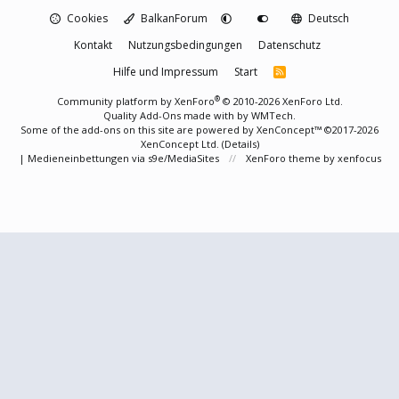
Cookies
BalkanForum
Deutsch
Kontakt
Nutzungsbedingungen
Datenschutz
Hilfe und Impressum
Start
R
S
S
®
Community platform by XenForo
© 2010-2026 XenForo Ltd.
Quality Add-Ons made with
by
WMTech
.
Some of the add-ons on this site are powered by
XenConcept™
©2017-2026
XenConcept Ltd. (
Details
)
|
Medieneinbettungen via s9e/MediaSites
XenForo theme
by xenfocus