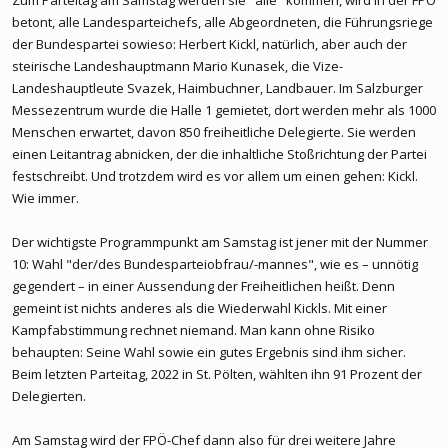
betont, alle Landesparteichefs, alle Abgeordneten, die Führungsriege
der Bundespartei sowieso: Herbert Kickl, natürlich, aber auch der
steirische Landeshauptmann Mario Kunasek, die Vize-
Landeshauptleute Svazek, Haimbuchner, Landbauer. Im Salzburger
Messezentrum wurde die Halle 1 gemietet, dort werden mehr als 1000
Menschen erwartet, davon 850 freiheitliche Delegierte. Sie werden
einen Leitantrag abnicken, der die inhaltliche Stoßrichtung der Partei
festschreibt. Und trotzdem wird es vor allem um einen gehen: Kickl.
Wie immer.
Der wichtigste Programmpunkt am Samstag ist jener mit der Nummer
10: Wahl "der/des Bundesparteiobfrau/-mannes", wie es – unnötig
gegendert – in einer Aussendung der Freiheitlichen heißt. Denn
gemeint ist nichts anderes als die Wiederwahl Kickls. Mit einer
Kampfabstimmung rechnet niemand. Man kann ohne Risiko
behaupten: Seine Wahl sowie ein gutes Ergebnis sind ihm sicher.
Beim letzten Parteitag, 2022 in St. Pölten, wählten ihn 91 Prozent der
Delegierten.
Am Samstag wird der FPÖ-Chef dann also für drei weitere Jahre