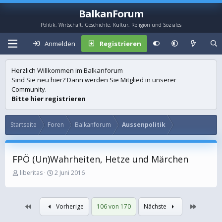
BalkanForum
Politik, Wirtschaft, Geschichte, Kultur, Religion und Soziales
Anmelden
Registrieren
Herzlich Willkommen im Balkanforum
Sind Sie neu hier? Dann werden Sie Mitglied in unserer
Community.
Bitte hier registrieren
Startseite
Foren
Balkanforum
Aussenpolitik
FPÖ (Un)Wahrheiten, Hetze und Märchen
E
E
liberitas
2 Juni 2016
r
r
s
s
t
t
Erste
Letzte
Vorherige
106 von 170
Nächste
e
e
l
l