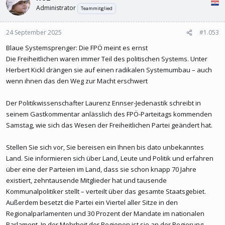
Administrator
Teammitglied
24 September 2025
#1.053
Blaue Systemsprenger: Die FPÖ meint es ernst
Die Freiheitlichen waren immer Teil des politischen Systems. Unter
Herbert Kickl drängen sie auf einen radikalen Systemumbau – auch
wenn ihnen das den Weg zur Macht erschwert
Der Politikwissenschafter Laurenz Ennser-Jedenastik schreibt in
seinem Gastkommentar anlässlich des FPÖ-Parteitags kommenden
Samstag, wie sich das Wesen der Freiheitlichen Partei geändert hat.
Stellen Sie sich vor, Sie bereisen ein Ihnen bis dato unbekanntes
Land. Sie informieren sich über Land, Leute und Politik und erfahren
über eine der Parteien im Land, dass sie schon knapp 70 Jahre
existiert, zehntausende Mitglieder hat und tausende
Kommunalpolitiker stellt – verteilt über das gesamte Staatsgebiet.
Außerdem besetzt die Partei ein Viertel aller Sitze in den
Regionalparlamenten und 30 Prozent der Mandate im nationalen
Parlament. In der Mehrheit der Regionen ist sie an der Regierung