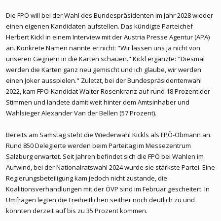
Die FPÖ will bei der Wahl des Bundespräsidenten im Jahr 2028 wieder
einen eigenen Kandidaten aufstellen. Das kündigte Parteichef
Herbert Kickl in einem Interview mit der Austria Presse Agentur (APA)
an. Konkrete Namen nannte er nicht: "Wir lassen uns ja nicht von
unseren Gegnern in die Karten schauen." Kickl ergänzte: "Diesmal
werden die Karten ganz neu gemischt und ich glaube, wir werden
einen Joker ausspielen." Zuletzt, bei der Bundespräsidentenwahl
2022, kam FPÖ-Kandidat Walter Rosenkranz auf rund 18 Prozent der
Stimmen und landete damit weit hinter dem Amtsinhaber und
Wahlsieger Alexander Van der Bellen (57 Prozent).
Bereits am Samstag steht die Wiederwahl Kickls als FPÖ-Obmann an.
Rund 850 Delegierte werden beim Parteitag im Messezentrum
Salzburg erwartet. Seit Jahren befindet sich die FPÖ bei Wahlen im
Aufwind, bei der Nationalratswahl 2024 wurde sie stärkste Partei. Eine
Regierungsbeteiligung kam jedoch nicht zustande, die
Koalitionsverhandlungen mit der ÖVP sind im Februar gescheitert. In
Umfragen legten die Freiheitlichen seither noch deutlich zu und
könnten derzeit auf bis zu 35 Prozent kommen.