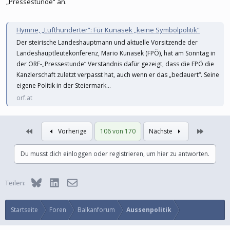
„Pressestunde“ an.
Hymne, „Lufthunderter“: Für Kunasek „keine Symbolpolitik“
Der steirische Landeshauptmann und aktuelle Vorsitzende der
Landeshauptleutekonferenz, Mario Kunasek (FPÖ), hat am Sonntag in
der ORF-„Pressestunde“ Verständnis dafür gezeigt, dass die FPÖ die
Kanzlerschaft zuletzt verpasst hat, auch wenn er das „bedauert“. Seine
eigene Politik in der Steiermark...
orf.at
Erste
Letzte
Vorherige
106 von 170
Nächste
Du musst dich einloggen oder registrieren, um hier zu antworten.
Bluesky
LinkedIn
E-Mail
Teilen:
Startseite
Foren
Balkanforum
Aussenpolitik