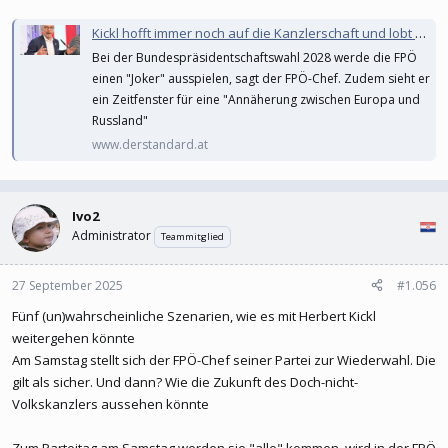
Kickl hofft immer noch auf die Kanzlerschaft und lobt Trump
Bei der Bundespräsidentschaftswahl 2028 werde die FPÖ
einen "Joker" ausspielen, sagt der FPÖ-Chef. Zudem sieht er
ein Zeitfenster für eine "Annäherung zwischen Europa und
Russland"
www.derstandard.at
Ivo2
Administrator
Teammitglied
27 September 2025
#1.056
Fünf (un)wahrscheinliche Szenarien, wie es mit Herbert Kickl
weitergehen könnte
Am Samstag stellt sich der FPÖ-Chef seiner Partei zur Wiederwahl. Die
gilt als sicher. Und dann? Wie die Zukunft des Doch-nicht-
Volkskanzlers aussehen könnte
Zum Parteitag am Samstag werden sie "alle" kommen, wird in der FPÖ