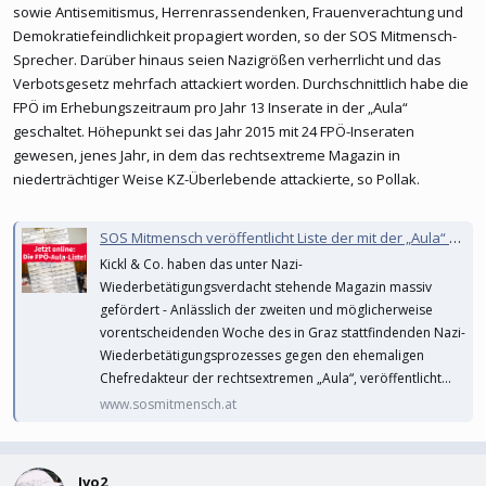
sowie Antisemitismus, Herrenrassendenken, Frauenverachtung und
Demokratiefeindlichkeit propagiert worden, so der SOS Mitmensch-
Sprecher. Darüber hinaus seien Nazigrößen verherrlicht und das
Verbotsgesetz mehrfach attackiert worden. Durchschnittlich habe die
FPÖ im Erhebungszeitraum pro Jahr 13 Inserate in der „Aula“
geschaltet. Höhepunkt sei das Jahr 2015 mit 24 FPÖ-Inseraten
gewesen, jenes Jahr, in dem das rechtsextreme Magazin in
niederträchtiger Weise KZ-Überlebende attackierte, so Pollak.
SOS Mitmensch veröffentlicht Liste der mit der „Aula“ vernetzten FPÖ-Politiker
Kickl & Co. haben das unter Nazi-
Wiederbetätigungsverdacht stehende Magazin massiv
gefördert - Anlässlich der zweiten und möglicherweise
vorentscheidenden Woche des in Graz stattfindenden Nazi-
Wiederbetätigungsprozesses gegen den ehemaligen
Chefredakteur der rechtsextremen „Aula“, veröffentlicht...
www.sosmitmensch.at
Ivo2