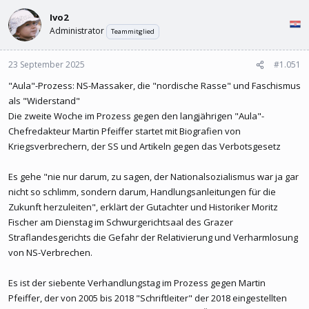
l
l
Ivo2
e
t
r
a
Administrator
Teammitglied
m
23 September 2025
#1.051
"Aula"-Prozess: NS-Massaker, die "nordische Rasse" und Faschismus
als "Widerstand"
Die zweite Woche im Prozess gegen den langjährigen "Aula"-
Chefredakteur Martin Pfeiffer startet mit Biografien von
Kriegsverbrechern, der SS und Artikeln gegen das Verbotsgesetz
Es gehe "nie nur darum, zu sagen, der Nationalsozialismus war ja gar
nicht so schlimm, sondern darum, Handlungsanleitungen für die
Zukunft herzuleiten", erklärt der Gutachter und Historiker Moritz
Fischer am Dienstag im Schwurgerichtsaal des Grazer
Straflandesgerichts die Gefahr der Relativierung und Verharmlosung
von NS-Verbrechen.
Es ist der siebente Verhandlungstag im Prozess gegen Martin
Pfeiffer, der von 2005 bis 2018 "Schriftleiter" der 2018 eingestellten