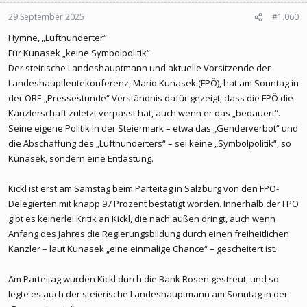
29 September 2025
#1.060
Hymne, „Lufthunderter“
Für Kunasek „keine Symbolpolitik“
Der steirische Landeshauptmann und aktuelle Vorsitzende der
Landeshauptleutekonferenz, Mario Kunasek (FPÖ), hat am Sonntag in
der ORF-„Pressestunde“ Verständnis dafür gezeigt, dass die FPÖ die
Kanzlerschaft zuletzt verpasst hat, auch wenn er das „bedauert“.
Seine eigene Politik in der Steiermark – etwa das „Genderverbot“ und
die Abschaffung des „Lufthunderters“ – sei keine „Symbolpolitik“, so
Kunasek, sondern eine Entlastung.
Kickl ist erst am Samstag beim Parteitag in Salzburg von den FPÖ-
Delegierten mit knapp 97 Prozent bestätigt worden. Innerhalb der FPÖ
gibt es keinerlei Kritik an Kickl, die nach außen dringt, auch wenn
Anfang des Jahres die Regierungsbildung durch einen freiheitlichen
Kanzler – laut Kunasek „eine einmalige Chance“ – gescheitert ist.
Am Parteitag wurden Kickl durch die Bank Rosen gestreut, und so
legte es auch der steierische Landeshauptmann am Sonntag in der