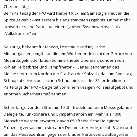
Chef bestätigt
Beim Parteitag der FPÖ wird Herbert Kickl am Samstag erneut an die
Spitze gewählt – mit seinem bislang stärksten Ergebnis. Einmal mehr
schwört er seine Partei auf einen "großen Systemwechsel" als
„Volkskanzler“ ein
Salzburg, bekannt für Mozart, Festspiele und idyllische
Altstadtgassen, umgibt an diesem Wochenende nicht der Geruch von
Mozartkugeln oder lauen Sommertheaterabenden, sondern von
kühler Herbstbrise und Kampfrhetorik. Genau genommen das
Messezentrum im Norden der Stadt an der Salzach, das am Samstag
Schauplatz eines politischen Schauspiels ist: des 35. ordentlichen
Parteitags der FPÖ – begleitet von einem riesigen Polizeiaufgebot und
enormen Sicherheitsmaßnahmen.
Schon lange vor dem Start um 10 Uhr trudeln auf dem Messegelände
Delegierte, Funktionäre und Sympathisanten ein. Mehr als 1000
Menschen werden erwartet, davon 850 freiheitliche Delegierte.
Frühzeitig versammeln sich auch Demonstrierende, die ab 8 Uhr rund
um das Messezentrum gegen den blauen Parteievent aufbegehren.