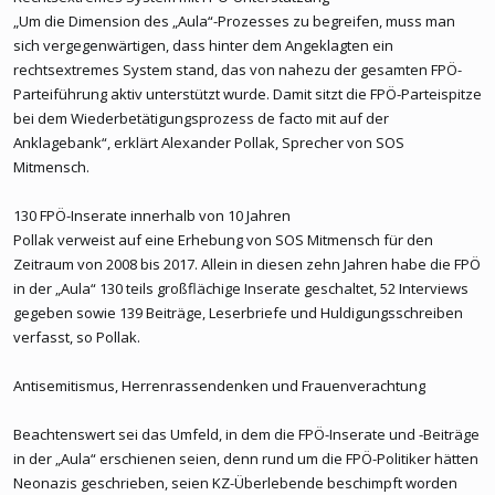
„Um die Dimension des „Aula“-Prozesses zu begreifen, muss man
sich vergegenwärtigen, dass hinter dem Angeklagten ein
rechtsextremes System stand, das von nahezu der gesamten FPÖ-
Parteiführung aktiv unterstützt wurde. Damit sitzt die FPÖ-Parteispitze
bei dem Wiederbetätigungsprozess de facto mit auf der
Anklagebank“, erklärt Alexander Pollak, Sprecher von SOS
Mitmensch.
130 FPÖ-Inserate innerhalb von 10 Jahren
Pollak verweist auf eine Erhebung von SOS Mitmensch für den
Zeitraum von 2008 bis 2017. Allein in diesen zehn Jahren habe die FPÖ
in der „Aula“ 130 teils großflächige Inserate geschaltet, 52 Interviews
gegeben sowie 139 Beiträge, Leserbriefe und Huldigungsschreiben
verfasst, so Pollak.
Antisemitismus, Herrenrassendenken und Frauenverachtung
Beachtenswert sei das Umfeld, in dem die FPÖ-Inserate und -Beiträge
in der „Aula“ erschienen seien, denn rund um die FPÖ-Politiker hätten
Neonazis geschrieben, seien KZ-Überlebende beschimpft worden