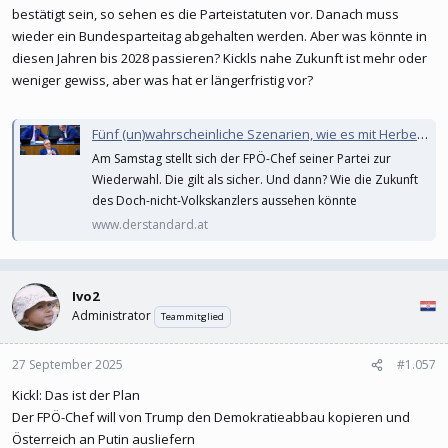
bestätigt sein, so sehen es die Parteistatuten vor. Danach muss
wieder ein Bundesparteitag abgehalten werden. Aber was könnte in
diesen Jahren bis 2028 passieren? Kickls nahe Zukunft ist mehr oder
weniger gewiss, aber was hat er längerfristig vor?
Fünf (un)wahrscheinliche Szenarien, wie es mit Herbert Kickl weitergehen könnte
Am Samstag stellt sich der FPÖ-Chef seiner Partei zur
Wiederwahl. Die gilt als sicher. Und dann? Wie die Zukunft
des Doch-nicht-Volkskanzlers aussehen könnte
www.derstandard.at
Ivo2
Administrator
Teammitglied
27 September 2025
#1.057
Kickl: Das ist der Plan
Der FPÖ-Chef will von Trump den Demokratieabbau kopieren und
Österreich an Putin ausliefern