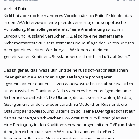
Vorbild Putin
Kickl hat aber noch ein anderes Vorbild, nämlich Putin. Er kleidet das
in dem APA-Interview in eine pseudovernünftige außenpolitische
Vorstellung: Man solle gerade jetzt "eine Annäherung zwischen
Europa und Russland versuchen ... Ziel sollte eine gemeinsame
Sicherheitsarchitektur sein statt einer Neuauflage des Kalten Krieges
oder gar eines dritten Weltkriegs ... Wir leben auf einem
gemeinsamen Kontinent. Russland wird sich nicht in Luft auflösen."
Das ist genau das, was Putin und seine russisch-nationalistischen
Ideengeber wie Alexander Dugin seit langem propagieren:
"gemeinsamer Kontinent" – von Wladiwostok bis Lissabon? Natürlich
unter russischer Dominanz. Nichts anderes bedeutet "gemeinsame
Sicherheitsarchitektur". Die Ukraine, die baltischen Staaten, Moldau,
Georgien und andere wieder zurück zu Mütterchen Russland, die
Osteuropäer sowieso, und Österreich soll seine EU-Mitgliedschaft auf
den seinerzeitigen schwachen EWR-Status zurückführen (das war
eine Bedingung in den Koalitionsverhandlungen mit der ÖVP) und sich
dem glorreichen russischen Wirtschaftsraum anschließen?
Sonderbeauftragte in Moskau werden dann vielleicht jene