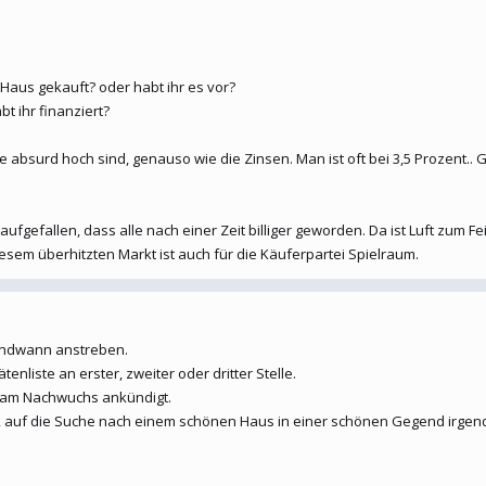
 Haus gekauft? oder habt ihr es vor?
t ihr finanziert?
se absurd hoch sind, genauso wie die Zinsen. Man ist oft bei 3,5 Prozen
ufgefallen, dass alle nach einer Zeit billiger geworden. Da ist Luft zum Fe
esem überhitzten Markt ist auch für die Käuferpartei Spielraum.
gendwann anstreben.
ätenliste an erster, zweiter oder dritter Stelle.
gsam Nachwuchs ankündigt.
nn, auf die Suche nach einem schönen Haus in einer schönen Gegend irge