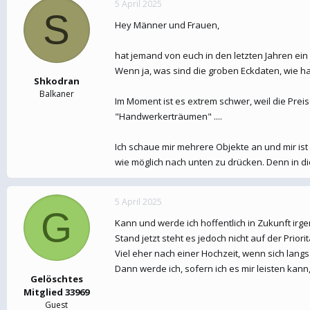
5 April 2025
e
t
S
r
a
Hey Männer und Frauen,
m
hat jemand von euch in den letzten Jahren ein
Wenn ja, was sind die groben Eckdaten, wie hab
Shkodran
Balkaner
Im Moment ist es extrem schwer, weil die Prei
"Handwerkerträumen" ....
Ich schaue mir mehrere Objekte an und mir ist a
wie möglich nach unten zu drücken. Denn in di
5 April 2025
G
Kann und werde ich hoffentlich in Zukunft ir
Stand jetzt steht es jedoch nicht auf der Priorit
Viel eher nach einer Hochzeit, wenn sich lan
Dann werde ich, sofern ich es mir leisten ka
Gelöschtes
Mitglied 33969
Guest