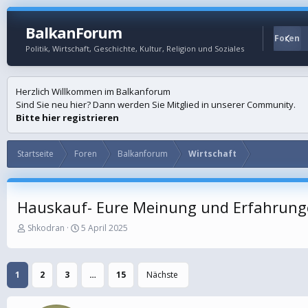
BalkanForum
Startseite
Foren
Politik, Wirtschaft, Geschichte, Kultur, Religion und Soziales
Herzlich Willkommen im Balkanforum
Sind Sie neu hier? Dann werden Sie Mitglied in unserer Community.
Bitte hier registrieren
Startseite
Foren
Balkanforum
Wirtschaft
Hauskauf- Eure Meinung und Erfahrun
E
E
Shkodran
5 April 2025
r
r
s
s
t
t
1
2
3
…
15
Nächste
e
e
l
l
l
l