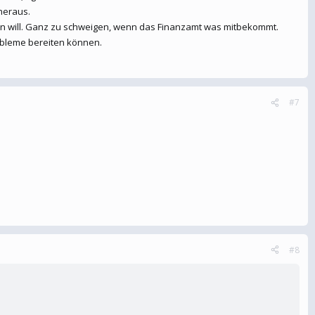
heraus.
en will. Ganz zu schweigen, wenn das Finanzamt was mitbekommt.
obleme bereiten können.
#7
#8