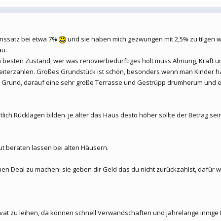
inssatz bei etwa 7%
und sie haben mich gezwungen mit 2,5% zu tilgen we
au.
s im besten Zustand, wer was renovierbedürftiges holt muss Ahnung, Kraft 
iterzahlen. Großes Grundstück ist schön, besonders wenn man Kinder hat, 
 Grund, darauf eine sehr große Terrasse und Gestrüpp drumherum und einen
ich Rücklagen bilden. je älter das Haus desto höher sollte der Betrag s
t beraten lassen bei alten Häusern.
einen Deal zu machen: sie geben dir Geld das du nicht zurückzahlst, dafür 
 privat zu leihen, da können schnell Verwandschaften und jahrelange inni