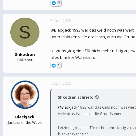
2
5 April 2025
S
@BlackJack
1993 war das Geld noch was wert. G
unterschätzen viele drastisch, auch die Grund
Letztens ging eine Tür nicht mehr richtig zu, 
Shkodran
alles blanker Wahnsinn.
Balkaner
1
5 April 2025
Shkodran schrieb:
@BlackJack
1993 war das Geld noch was wert. 
viele drastisch, auch die Grundsteuer.
BlackJack
Jackass of the Week
Letztens ging eine Tür nicht mehr richtig zu
blanker Wahnsinn.