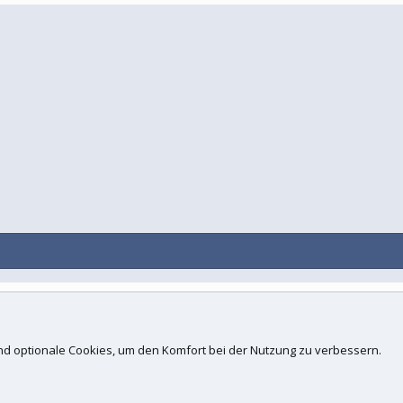
Kontakt
N
d.
 und optionale Cookies, um den Komfort bei der Nutzung zu verbessern.
ogies, Inc
.
Concept Ltd. (
Details
)
 xenfocus