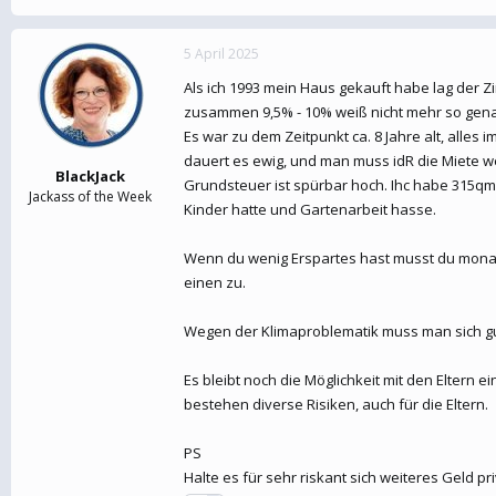
5 April 2025
Als ich 1993 mein Haus gekauft habe lag der Z
zusammen 9,5% - 10% weiß nicht mehr so gen
Es war zu dem Zeitpunkt ca. 8 Jahre alt, alle
dauert es ewig, und man muss idR die Miete we
BlackJack
Grundsteuer ist spürbar hoch. Ihc habe 315qm
Jackass of the Week
Kinder hatte und Gartenarbeit hasse.
Wenn du wenig Erspartes hast musst du monatl
einen zu.
Wegen der Klimaproblematik muss man sich gu
Es bleibt noch die Möglichkeit mit den Eltern 
bestehen diverse Risiken, auch für die Eltern.
PS
Halte es für sehr riskant sich weiteres Geld