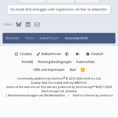
Du musst dich einloggen oder registrieren, um hier zu antworten.
Bluesky
LinkedIn
E-Mail
Teilen:
Startseite
Foren
Balkanforum
Aussenpolitik
Cookies
BalkanForum
Deutsch
Kontakt
Nutzungsbedingungen
Datenschutz
Hilfe und Impressum
Start
R
S
S
®
Community platform by XenForo
© 2010-2026 XenForo Ltd.
Quality Add-Ons made with
by
WMTech
.
Some of the add-ons on this site are powered by
XenConcept™
©2017-2026
XenConcept Ltd. (
Details
)
|
Medieneinbettungen via s9e/MediaSites
XenForo theme
by xenfocus