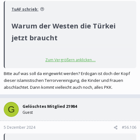
TuAF schrieb:
Warum der Westen die Türkei
jetzt braucht​
Zum Vergrößern anklicken....
Europäer und Amerikaner sollten über den türkischen Präsidenten
Erdoğan versuchen, auf die Konfliktparteien in Syrien einzuwirken.
Bitte auf was soll da eingewirkt werden? Erdogan ist doch der Kopf
Sonst drohen erneute Vertreibung und die Rückkehr des Terrors.
dieser islamistischen Terrorvereinigung, die Kinder und Frauen
abschlachtet. Dann kommt vielleicht auch noch, alles PKK.
(S+) Meinung: Türkei: Warum der Westen die Unterstützung von Präsident Erdoğan in Syrien braucht
Europäer und Amerikaner sollten über den türkischen
Gelöschtes Mitglied 21984
Präsidenten Erdoğan versuchen, auf die Konfliktparteien in
G
Guest
Syrien einzuwirken. Sonst drohen erneute Vertreibung und die
Rückkehr des Terrors.
5 Dezember 2024
#56.106
www.spiegel.de