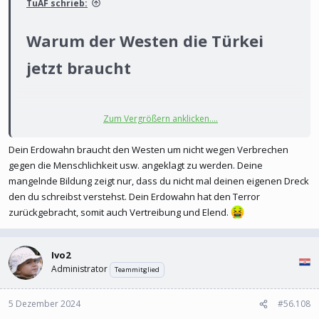
TuAF schrieb:
Warum der Westen die Türkei
jetzt braucht​
Zum Vergrößern anklicken....
Europäer und Amerikaner sollten über den türkischen Präsidenten
Erdoğan versuchen, auf die Konfliktparteien in Syrien einzuwirken.
Dein Erdowahn braucht den Westen um nicht wegen Verbrechen
Sonst drohen erneute Vertreibung und die Rückkehr des Terrors.
gegen die Menschlichkeit usw. angeklagt zu werden. Deine
mangelnde Bildung zeigt nur, dass du nicht mal deinen eigenen Dreck
(S+) Meinung: Türkei: Warum der Westen die Unterstützung von Präsident Erdoğan in Syrien braucht
den du schreibst verstehst. Dein Erdowahn hat den Terror
Europäer und Amerikaner sollten über den türkischen
zurückgebracht, somit auch Vertreibung und Elend.
Präsidenten Erdoğan versuchen, auf die Konfliktparteien in
Syrien einzuwirken. Sonst drohen erneute Vertreibung und die
Ivo2
Rückkehr des Terrors.
Administrator
Teammitglied
www.spiegel.de
5 Dezember 2024
#56.108