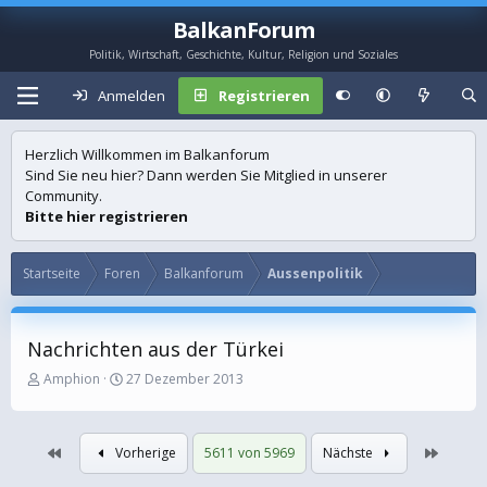
BalkanForum
Politik, Wirtschaft, Geschichte, Kultur, Religion und Soziales
Anmelden
Registrieren
Herzlich Willkommen im Balkanforum
Sind Sie neu hier? Dann werden Sie Mitglied in unserer
Community.
Bitte hier registrieren
Startseite
Foren
Balkanforum
Aussenpolitik
Nachrichten aus der Türkei
E
E
Amphion
27 Dezember 2013
r
r
s
s
t
t
Erste
Letzte
Vorherige
5611 von 5969
Nächste
e
e
l
l