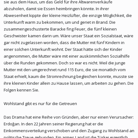
sie aus dem Haus, um das Geld für ihre Altwarenverkäufe
abzuholen, damit sie Essen heimbringen könnte. In ihrer
Abwesenheit kippte der kleine Heizlüfter, die einzige Möglichkeit, die
Unterkunft warm zu bekommen, um und geriet in Brand. Die
zusammengeschusterte Baracke fing Feuer, die fünf kleinen
Geschwister kamen darin um. Wäre unser Staat ein Sozialstaat, wäre
gar nicht zugelassen worden, dass die Mutter mit fünf Kindern in
einer solchen Unterkunft wohnt. Der Staat hätte sich der Kinder
angenommen, die Mutter wäre mit einer auskömmlichen Sozialhilfe
über die Runden gekommen. Doch so war es nicht. Weil die junge
Mutter mit den umgerechnet rund 115 Euro, die sie monatlich vom
Staat erhielt, kaum die Stromrechnung begleichen konnte, musste sie
ihre kleinen Kinder allein zu Hause lassen, um arbeiten zu gehen. Die
Folgen kennen Sie.
Wohlstand gibt es nur für die Getreuen
Das Drama hat eine Reihe von Gründen, aber nur einen Verursacher:
Erdoğan. In den 22 Jahren seiner Regierung hat er die
Einkommensverteilung verschoben und den Zugang zu Wohlstand an
politische Treue gebunden. Ein armes Land ist die Türkei eigentlich