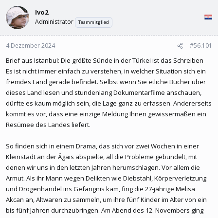
l
l
Ivo2
e
t
r
a
Administrator
Teammitglied
m
4 Dezember 2024
#56.101
Brief aus Istanbul: Die größte Sünde in der Türkei ist das Schreiben
Es ist nicht immer einfach zu verstehen, in welcher Situation sich ein
fremdes Land gerade befindet. Selbst wenn Sie etliche Bücher über
dieses Land lesen und stundenlang Dokumentarfilme anschauen,
dürfte es kaum möglich sein, die Lage ganz zu erfassen. Andererseits
kommt es vor, dass eine einzige Meldung Ihnen gewissermaßen ein
Resümee des Landes liefert.
So finden sich in einem Drama, das sich vor zwei Wochen in einer
Kleinstadt an der Ägäis abspielte, all die Probleme gebündelt, mit
denen wir uns in den letzten Jahren herumschlagen. Vor allem die
Armut. Als ihr Mann wegen Delikten wie Diebstahl, Körperverletzung
und Drogenhandel ins Gefängnis kam, fing die 27-jährige Melisa
Akcan an, Altwaren zu sammeln, um ihre fünf Kinder im Alter von ein
bis fünf Jahren durchzubringen. Am Abend des 12. Novembers ging