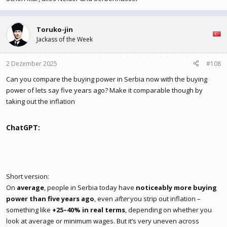
Toruko-jin
Jackass of the Week
2 Dezember 2025
#108
Can you compare the buying power in Serbia now with the buying
power of lets say five years ago? Make it comparable though by
taking out the inflation
ChatGPT:​
Short version:
On
average
, people in Serbia today have
noticeably more buying
power than five years ago
, even
after
you strip out inflation –
something like
+25–40% in real terms
, depending on whether you
look at average or minimum wages. But it’s very uneven across