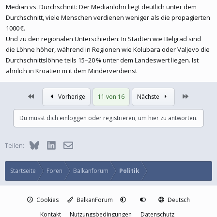
Median vs. Durchschnitt: Der Medianlohn liegt deutlich unter dem
Durchschnitt, viele Menschen verdienen weniger als die propagierten
1000 €.
Und zu den regionalen Unterschieden: In Städten wie Belgrad sind
die Löhne höher, während in Regionen wie Kolubara oder Valjevo die
Durchschnittslöhne teils 15–20 % unter dem Landeswert liegen. Ist
ähnlich in Kroatien m it dem Minderverdienst
Erste
Letzte
Vorherige
11 von 16
Nächste
Du musst dich einloggen oder registrieren, um hier zu antworten.
Bluesky
LinkedIn
E-Mail
Teilen:
Startseite
Foren
Balkanforum
Politik
Cookies
BalkanForum
Deutsch
Kontakt
Nutzungsbedingungen
Datenschutz