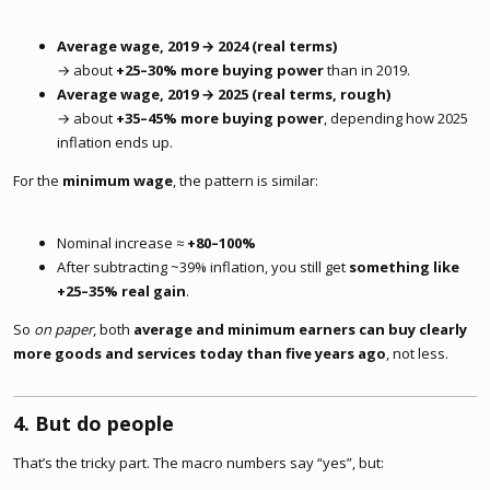
Average wage, 2019 → 2024 (real terms)
→ about
+25–30% more buying power
than in 2019.
Average wage, 2019 → 2025 (real terms, rough)
→ about
+35–45% more buying power
, depending how 2025
inflation ends up.
For the
minimum wage
, the pattern is similar:
Nominal increase ≈
+80–100%
After subtracting ~39% inflation, you still get
something like
+25–35% real gain
.
So
on paper
, both
average and minimum earners can buy clearly
more goods and services today than five years ago
, not less.
4. But do people​
That’s the tricky part. The macro numbers say “yes”, but: