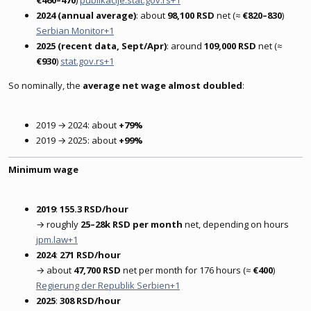
2024 (annual average)
: about
98,100 RSD
net (≈
€820–830
)
Serbian Monitor+1
2025 (recent data, Sept/Apr)
: around
109,000 RSD
net (≈
€930
)
stat.gov.rs+1
So nominally, the
average net wage almost doubled
:
2019 → 2024: about
+79%
2019 → 2025: about
+99%
Minimum wage
2019
:
155.3 RSD/hour
→ roughly
25–28k RSD per month
net, depending on hours
jpm.law+1
2024
:
271 RSD/hour
→ about
47,700 RSD
net per month for 176 hours (≈
€400
)
Regierung der Republik Serbien+1
2025
:
308 RSD/hour