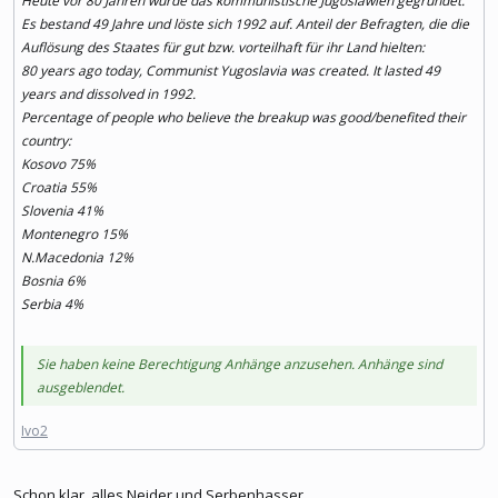
Heute vor 80 Jahren wurde das kommunistische Jugoslawien gegründet.
Es bestand 49 Jahre und löste sich 1992 auf. Anteil der Befragten, die die
Auflösung des Staates für gut bzw. vorteilhaft für ihr Land hielten:
80 years ago today, Communist Yugoslavia was created. It lasted 49
years and dissolved in 1992.
Percentage of people who believe the breakup was good/benefited their
country:
Kosovo 75%
Croatia 55%
Slovenia 41%
Montenegro 15%
N.Macedonia 12%
Bosnia 6%
Serbia 4%
Sie haben keine Berechtigung Anhänge anzusehen. Anhänge sind
ausgeblendet.
Ivo2
Schon klar, alles Neider und Serbenhasser