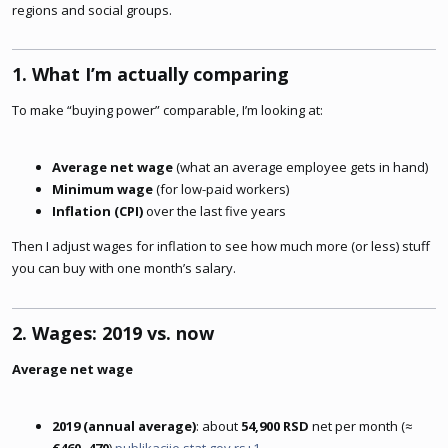
regions and social groups.
1. What I’m actually comparing​
To make “buying power” comparable, I’m looking at:
Average net wage
(what an average employee gets in hand)
Minimum wage
(for low-paid workers)
Inflation (CPI)
over the last five years
Then I adjust wages for inflation to see how much more (or less) stuff
you can buy with one month’s salary.
2. Wages: 2019 vs. now​
Average net wage
2019 (annual average)
: about
54,900 RSD
net per month (≈
€460–470
)
publikacije.stat.gov.rs+1