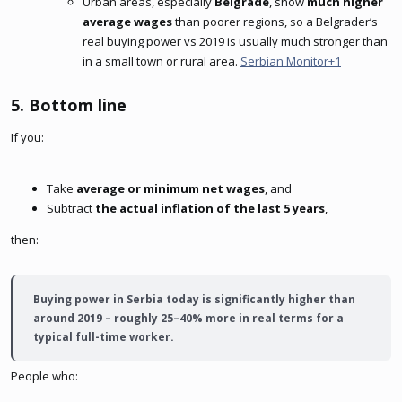
Urban areas, especially
Belgrade
, show
much higher
average wages
than poorer regions, so a Belgrader’s
real buying power vs 2019 is usually much stronger than
in a small town or rural area.
Serbian Monitor+1
5. Bottom line​
If you:
Take
average or minimum net wages
, and
Subtract
the actual inflation of the last 5 years
,
then:
Buying power in Serbia today is significantly higher than
around 2019 – roughly 25–40% more in real terms for a
typical full-time worker.
People who: