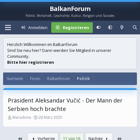
BalkanForum
Politik, Wirtschaft, Geschichte, Kultur, Religion und Soziales
Anmelden
Registrieren
Herzlich Willkommen im Balkanforum
Sind Sie neu hier? Dann werden Sie Mitglied in unserer
Community.
Bitte hier registrieren
Startseite
Foren
Balkanforum
Politik
Präsident Aleksandar Vučić - Der Mann der
Serbien hoch brachte
E
E
Maradona
28 März 2025
r
r
s
s
t
t
Erste
Letzte
Vorherige
11 von 16
Nächste
e
e