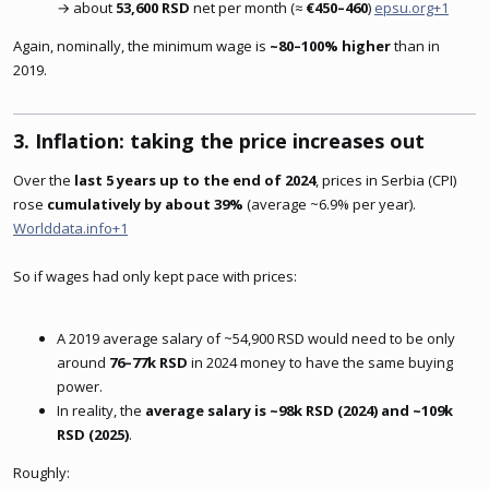
→ about
53,600 RSD
net per month (≈
€450–460
)
epsu.org+1
Again, nominally, the minimum wage is
~80–100% higher
than in
2019.
3. Inflation: taking the price increases out​
Over the
last 5 years up to the end of 2024
, prices in Serbia (CPI)
rose
cumulatively by about 39%
(average ~6.9% per year).
Worlddata.info+1
So if wages had only kept pace with prices:
A 2019 average salary of ~54,900 RSD would need to be only
around
76–77k RSD
in 2024 money to have the same buying
power.
In reality, the
average salary is ~98k RSD (2024) and ~109k
RSD (2025)
.
Roughly: