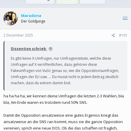
l
l
l
l
e
Maradona
t
r
a
Der Goldjunge
m
2 Dezember 2025
#101
Dissention schrieb:
Es gibt keine X-Umfragen, nur Umfrageinstitute, welche diese
Umfragen auf X veröffentlichen, dazu gehören diese
Fakeumfragen von Vučić genau so, wie die Oppositionsumfragen,
Umfragen der EU usw. ... Du musst nicht in jedem Beitrag deutlich
machen, dass du extrem dumm bist.
ha ha ha ha, wir kennen deine Umfragen die letzten 2-3 Wahlen, bla
bla, Am Ende waren es trotzdem rund 50% SNS.
Damit die Opposition ansatzweise eine gutes Ergeniss kriegt das
ansatzweise an die SNS ran kommt, muss sie die ganze Opposition
vereinen, sprich eine neue DOS. Ob die das schaffen ist fraglich,