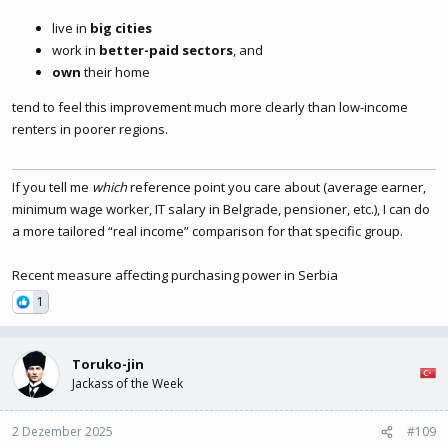
live in
big cities
work in
better-paid sectors
, and
own
their home
tend to feel this improvement much more clearly than low-income
renters in poorer regions.
If you tell me
which
reference point you care about (average earner,
minimum wage worker, IT salary in Belgrade, pensioner, etc.), I can do
a more tailored “real income” comparison for that specific group.
Recent measure affecting purchasing power in Serbia
1
Toruko-jin
Jackass of the Week
2 Dezember 2025
#109