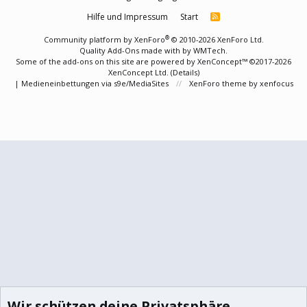
Hilfe und Impressum
Start
R
S
S
®
Community platform by XenForo
© 2010-2026 XenForo Ltd.
Quality Add-Ons made with
by
WMTech
.
Some of the add-ons on this site are powered by
XenConcept™
©2017-2026
XenConcept Ltd. (
Details
)
|
Medieneinbettungen via s9e/MediaSites
XenForo theme
by xenfocus
Wir schützen deine Privatsphäre