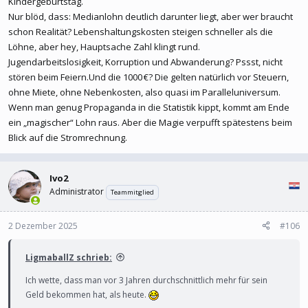
Kindergeburtstag.
Nur blöd, dass: Medianlohn deutlich darunter liegt, aber wer braucht
schon Realität? Lebenshaltungskosten steigen schneller als die
Löhne, aber hey, Hauptsache Zahl klingt rund.
Jugendarbeitslosigkeit, Korruption und Abwanderung? Pssst, nicht
stören beim Feiern.Und die 1000 €? Die gelten natürlich vor Steuern,
ohne Miete, ohne Nebenkosten, also quasi im Paralleluniversum.
Wenn man genug Propaganda in die Statistik kippt, kommt am Ende
ein „magischer“ Lohn raus. Aber die Magie verpufft spätestens beim
Blick auf die Stromrechnung.
Ivo2
Administrator
Teammitglied
2 Dezember 2025
#106
LigmaballZ schrieb:
Ich wette, dass man vor 3 Jahren durchschnittlich mehr für sein
Geld bekommen hat, als heute.