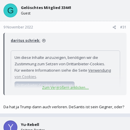
l
l
e
Gelöschtes Mitglied 33441
t
G
r
a
Guest
m
9 November 2022
#31
daritus schrieb:
Um diese Inhalte anzuzeigen, benötigen wir die
Zustimmung zum Setzen von Drittanbieter-Cookies.
Für weitere Informationen siehe die Seite
Verwendung
von Cookies
.
Drittanbieter-Cookies akzeptieren
Zum Vergrößern anklicken....
Da hat ja Trump dann auch verloren. DeSantis ist sein Gegner, oder?
Yu-Rebell
Y