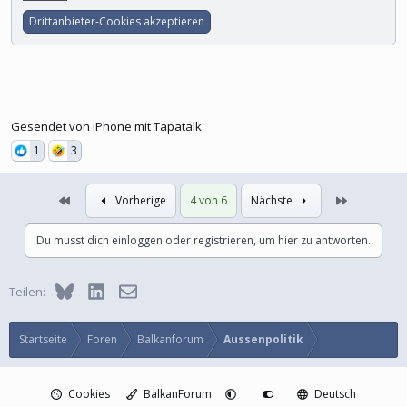
Drittanbieter-Cookies akzeptieren
Gesendet von iPhone mit Tapatalk
1
3
Erste
Letzte
Vorherige
4 von 6
Nächste
Du musst dich einloggen oder registrieren, um hier zu antworten.
Bluesky
LinkedIn
E-Mail
Teilen:
Startseite
Foren
Balkanforum
Aussenpolitik
Cookies
BalkanForum
Deutsch