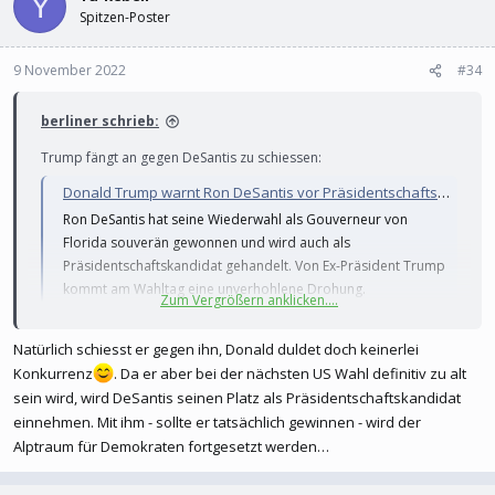
Y
Spitzen-Poster
9 November 2022
#34
berliner schrieb:
Trump fängt an gegen DeSantis zu schiessen:
Donald Trump warnt Ron DeSantis vor Präsidentschaftskandidatur: »Weiß mehr über ihn als jeder andere«
Ron DeSantis hat seine Wiederwahl als Gouverneur von
Florida souverän gewonnen und wird auch als
Präsidentschaftskandidat gehandelt. Von Ex-Präsident Trump
kommt am Wahltag eine unverhohlene Drohung.
Zum Vergrößern anklicken....
www.spiegel.de
Natürlich schiesst er gegen ihn, Donald duldet doch keinerlei
Konkurrenz
. Da er aber bei der nächsten US Wahl definitiv zu alt
Trumps Probem ist dass die Republikaner mit De Santis bessere
sein wird, wird DeSantis seinen Platz als Präsidentschaftskandidat
Chancen hätten 2024 die Präsidentschaftswahlen zu gewinnen. Der
einnehmen. Mit ihm - sollte er tatsächlich gewinnen - wird der
ist zwar auch erzkonservativ und Populist, aber noch nicht so
unbeliebt bei vielen Amis wie Trump. Die hoen Tiere bei den
Alptraum für Demokraten fortgesetzt werden…
Republikanern werden also insgeheim für De Santis sein, aber sie
können es noch nicht offen machen sonst werden sie von Trump