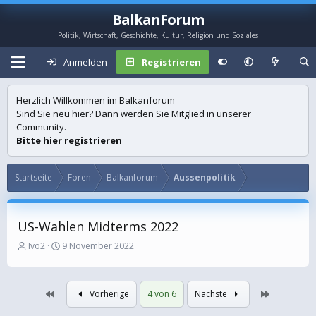
BalkanForum
Politik, Wirtschaft, Geschichte, Kultur, Religion und Soziales
Anmelden
Registrieren
Herzlich Willkommen im Balkanforum
Sind Sie neu hier? Dann werden Sie Mitglied in unserer
Community.
Bitte hier registrieren
Startseite
Foren
Balkanforum
Aussenpolitik
US-Wahlen Midterms 2022
E
E
Ivo2
9 November 2022
r
r
s
s
t
t
Erste
Letzte
Vorherige
4 von 6
Nächste
e
e
l
l