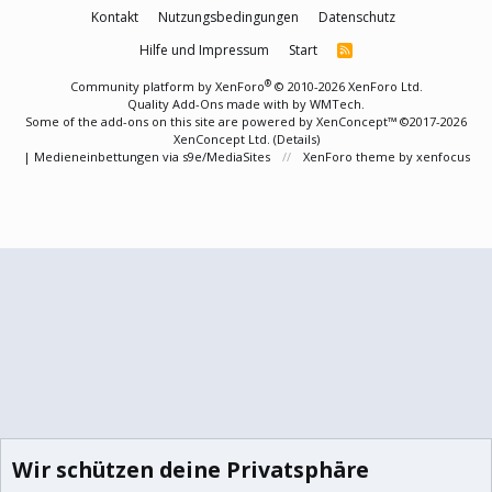
Kontakt
Nutzungsbedingungen
Datenschutz
Hilfe und Impressum
Start
R
S
S
®
Community platform by XenForo
© 2010-2026 XenForo Ltd.
Quality Add-Ons made with
by
WMTech
.
Some of the add-ons on this site are powered by
XenConcept™
©2017-2026
XenConcept Ltd. (
Details
)
|
Medieneinbettungen via s9e/MediaSites
XenForo theme
by xenfocus
Wir schützen deine Privatsphäre