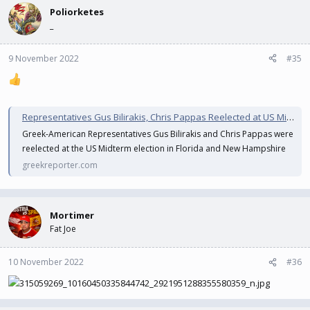
Poliorketes
angegefriffen und das kann die Karriere beenden.
_
9 November 2022
#35
Representatives Gus Bilirakis, Chris Pappas Reelected at US Midterms
Greek-American Representatives Gus Bilirakis and Chris Pappas were
reelected at the US Midterm election in Florida and New Hampshire
greekreporter.com
Mortimer
Fat Joe
10 November 2022
#36