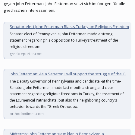
gegen John Fetterman. John Fetterman setzt sich im übrigen für alle
griechischen Interessen ein.
Senator-elect John Fetterman Blasts Turkey on Religious Freedom
Senator-elect of Pennsylvania John Fetterman made a strong
statement regarding his opposition to Turkey’s treatment of the
religious freedom
greekreporter.com
John Fetterman: As a Senator, I will support the struggle of the Greek Orthodox – Hagia Sophia must become a Museum
The Deputy Governor of Pennsylvania and candidate -at the time-
Senator, John Fetterman, made last month a strong and clear
statement regarding religious freedoms in Turkey, the treatment of
the Ecumenical Patriarchate, but also the neighboring country's
behavior towards the "Greek Orthodox...
orthodoxtimes.com
Midterms: John Fetterman siegt klar in Pennsylvania