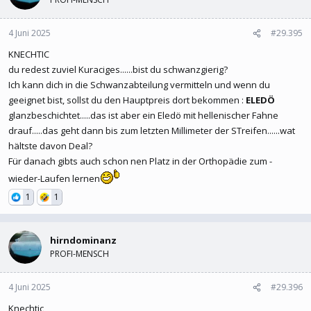
4 Juni 2025
#29.395
KNECHTIC
du redest zuviel Kuraciges......bist du schwanzgierig?
Ich kann dich in die Schwanzabteilung vermitteln und wenn du
geeignet bist, sollst du den Hauptpreis dort bekommen :
ELEDÖ
glanzbeschichtet.....das ist aber ein Eledö mit hellenischer Fahne
drauf.....das geht dann bis zum letzten Millimeter der STreifen......wat
hältste davon Deal?
Für danach gibts auch schon nen Platz in der Orthopädie zum -
wieder-Laufen lernen
1
1
hirndominanz
PROFI-MENSCH
4 Juni 2025
#29.396
Knechtic,