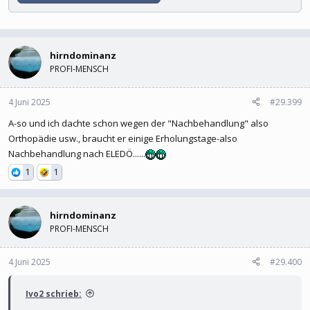
hirndominanz
PROFI-MENSCH
4 Juni 2025
#29.399
A-so und ich dachte schon wegen der "Nachbehandlung" also
Orthopädie usw., braucht er einige Erholungstage-also
Nachbehandlung nach ELEDÖ......
1
1
hirndominanz
PROFI-MENSCH
4 Juni 2025
#29.400
Ivo2 schrieb: