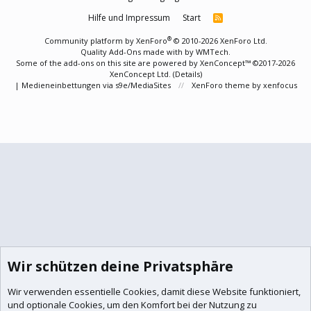
Hilfe und Impressum
Start
R
S
S
®
Community platform by XenForo
© 2010-2026 XenForo Ltd.
Quality Add-Ons made with
by
WMTech
.
Some of the add-ons on this site are powered by
XenConcept™
©2017-2026
XenConcept Ltd. (
Details
)
|
Medieneinbettungen via s9e/MediaSites
XenForo theme
by xenfocus
Wir schützen deine Privatsphäre
Wir verwenden essentielle
Cookies
, damit diese Website funktioniert,
und optionale Cookies, um den Komfort bei der Nutzung zu