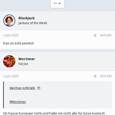
l
l
•••
e
t
r
a
m
BlackJack
Jackass of the Week
1 Juni 2025
#29.391
Das ist echt peinlich
Mortimer
Fat Joe
2 Juni 2025
#29.392
daritus schrieb:
@Mortimer
Ich hasse Europäer nicht und halte sie nicht alle für böse komisch