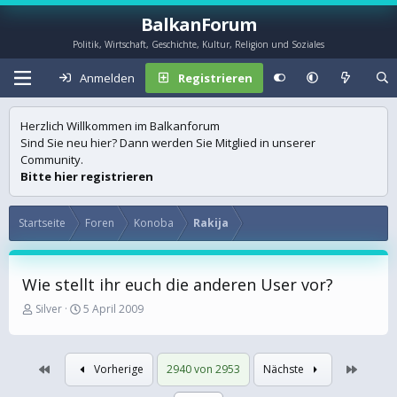
BalkanForum
Politik, Wirtschaft, Geschichte, Kultur, Religion und Soziales
Anmelden
Registrieren
Herzlich Willkommen im Balkanforum
Sind Sie neu hier? Dann werden Sie Mitglied in unserer
Community.
Bitte hier registrieren
Startseite
Foren
Konoba
Rakija
Wie stellt ihr euch die anderen User vor?
E
E
Silver
5 April 2009
r
r
s
s
t
t
Erste
Letzte
Vorherige
2940 von 2953
Nächste
e
e
l
l