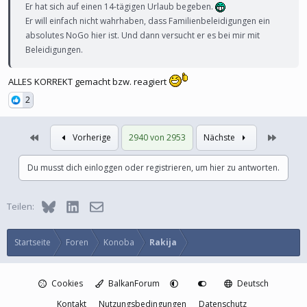
Er hat sich auf einen 14-tägigen Urlaub begeben.
Er will einfach nicht wahrhaben, dass Familienbeleidigungen ein
absolutes NoGo hier ist. Und dann versucht er es bei mir mit
Beleidigungen.
ALLES KORREKT gemacht bzw. reagiert
2
Erste
Letzte
Vorherige
2940 von 2953
Nächste
Du musst dich einloggen oder registrieren, um hier zu antworten.
Bluesky
LinkedIn
E-Mail
Teilen:
Startseite
Foren
Konoba
Rakija
Cookies
BalkanForum
Deutsch
Kontakt
Nutzungsbedingungen
Datenschutz