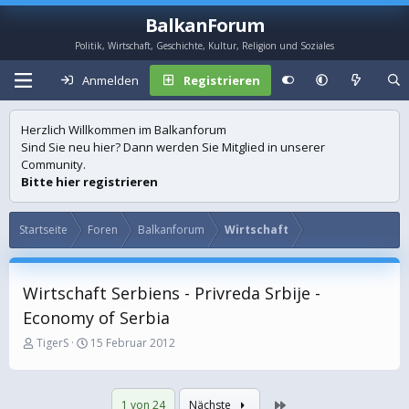
BalkanForum
Politik, Wirtschaft, Geschichte, Kultur, Religion und Soziales
Anmelden
Registrieren
Herzlich Willkommen im Balkanforum
Sind Sie neu hier? Dann werden Sie Mitglied in unserer
Community.
Bitte hier registrieren
Startseite
Foren
Balkanforum
Wirtschaft
Wirtschaft Serbiens - Privreda Srbije -
Economy of Serbia
E
E
TigerS
15 Februar 2012
r
r
s
s
t
t
Letzte
1 von 24
Nächste
e
e