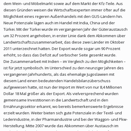
dem Wein- und Möbelmarkt sowie auf dem Markt der Kfz-Teile. Aus
diesen Gründen weisen die Wirtschaftsexperten immer öfter auf die
Möglichkeit eines regeren Außenhandels mit den GUS-Ländern hin.
Neue Potenziale lägen auch im Handel mit India, China und der
Türkei. Mit der Türkei wurde im vergangenen Jahr der Güteraustausch
um 32 Prozent angehoben, in erster Linie dank dem Abkommen über
Landwirtschaftszusammenarbeit, das diese zwei Länder im Oktober
2011 unterzeichnet hatten. Der Export wurde sogar um 90 Prozent
erhöht, so dass das Defizit auf serbischer Seite gesenkt wurde.
Die Zusammenarbeit mit Indien – im Vergleich zu den Möglichkeiten –
ist für jetzt symbolisch. Im Unterschied zu den neunziger Jahren des
vergangenen Jahrhunderts, als das ehemalige Jugoslawien mit
diesem Land einen bedeutenden Handelsbilanzüberschuss
aufgewiesen hatte, ist nun der Import im Wert von nur 8,4 Millionen
Dollar 18 Mal größer als der Export. Als vielversprechend wurden
gemeinsame Investitionen in die Landwirtschaft und in den
Ernährungssektor erkannt, wo bereits bemerkenswerte Ergebnisse
erzielt wurden. Weiter bieten sich gute Potenziale in der Textil- und
Lederindustrie, in der Pharmaindustrie und bei der Waggon- und Pkw-
Herstellung. Mitte 2007 wurde das Abkommen über Austausch im