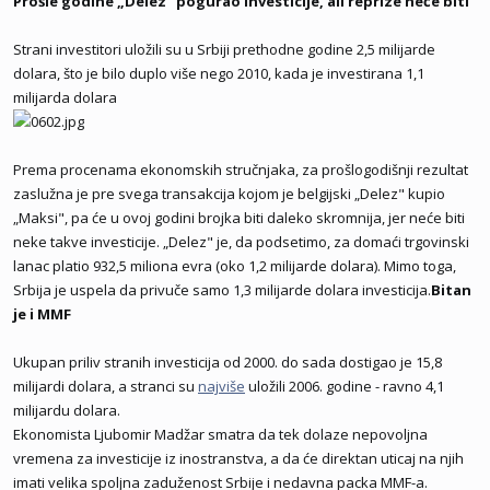
Prošle godine „Delez" pogurao investicije, ali reprize neće biti
Strani investitori uložili su u Srbiji prethodne godine 2,5 milijarde
dolara, što je bilo duplo više nego 2010, kada je investirana 1,1
milijarda dolara
Prema procenama ekonomskih stručnjaka, za prošlogodišnji rezultat
zaslužna je pre svega transakcija kojom je belgijski „Delez" kupio
„Maksi", pa će u ovoj godini brojka biti daleko skromnija, jer neće biti
neke takve investicije. „Delez" je, da podsetimo, za domaći trgovinski
lanac platio 932,5 miliona evra (oko 1,2 milijarde dolara). Mimo toga,
Srbija je uspela da privuče samo 1,3 milijarde dolara investicija.
Bitan
je i MMF
Ukupan priliv stranih investicija od 2000. do sada dostigao je 15,8
milijardi dolara, a stranci su
najviše
uložili 2006. godine - ravno 4,1
milijardu dolara.
Ekonomista Ljubomir Madžar smatra da tek dolaze nepovoljna
vremena za investicije iz inostranstva, a da će direktan uticaj na njih
imati velika spoljna zaduženost Srbije i nedavna packa MMF-a.