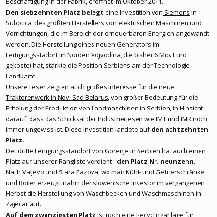
Beschäftigung in der Fabrik, eröffnet im Oktober 2011.
Den siebzehnten Platz belegt
eine Investition von
Siemens
in
Subotica, des größten Herstellers von elektrischen Maschinen und
Vorrichtungen, die im Bereich der erneuerbaren Energien angewandt
werden. Die Herstellung eines neuen Generators im
Fertigungsstadort im Norden Vojvodina, die bisher 6 Mio. Euro
gekostet hat, stärkte die Position Serbiens am der Technologie-
Landkarte.
Unsere Leser zeigten auch großes Interesse für die neue
Traktorenwerk in Novi Sad Belarus
, von großer Bedeutung für die
Erholung der Produktion von Landmaschinen in Serbien, in Hinsicht
darauf, dass das Schicksal der Industrieriesen wie IMT und IMR noch
immer ungewiss ist. Diese Investition landete auf
den achtzehnten
Platz
.
Der dritte Fertigungsstandort von
Gorenje
in Serbien hat auch einen
Platz auf unserer Rangliste verdient -
den Platz Nr. neunzehn
.
Nach Valjevo und Stara Pazova, wo man Kühl- und Gefrierschränke
und Boiler erzeugt, nahm der slowenische Investor im vergangenen
Herbst die Herstellung von Waschbecken und Waschmaschinen in
Zajecar auf.
Auf dem zwanzigsten Platz
ist noch eine
Recyclinganlage für