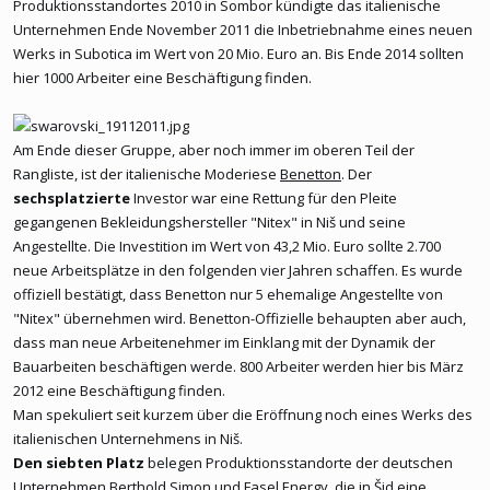
Produktionsstandortes 2010 in Sombor kündigte das italienische
Unternehmen Ende November 2011 die Inbetriebnahme eines neuen
Werks in Subotica im Wert von 20 Mio. Euro an. Bis Ende 2014 sollten
hier 1000 Arbeiter eine Beschäftigung finden.
Am Ende dieser Gruppe, aber noch immer im oberen Teil der
Rangliste, ist der italienische Moderiese
Benetton
. Der
sechsplatzierte
Investor war eine Rettung für den Pleite
gegangenen Bekleidungshersteller "Nitex" in Niš und seine
Angestellte. Die Investition im Wert von 43,2 Mio. Euro sollte 2.700
neue Arbeitsplätze in den folgenden vier Jahren schaffen. Es wurde
offiziell bestätigt, dass Benetton nur 5 ehemalige Angestellte von
"Nitex" übernehmen wird. Benetton-Offizielle behaupten aber auch,
dass man neue Arbeitenehmer im Einklang mit der Dynamik der
Bauarbeiten beschäftigen werde. 800 Arbeiter werden hier bis März
2012 eine Beschäftigung finden.
Man spekuliert seit kurzem über die Eröffnung noch eines Werks des
italienischen Unternehmens in Niš.
Den siebten Platz
belegen Produktionsstandorte der deutschen
Unternehmen
Berthold Simon und Fasel Energy
, die in Šid eine