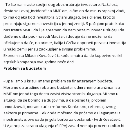
- To što nam raste spoljni dug obeshrabruje investitore. Nažalost,
desio se i ovaj „incident" sa MMF-om, a čim on da minus srpskoj vladi,
to ima odjeka kod investitora. Strani ulagači, bez dileme, kroz to
procenjuju sigurnost investicija u jednoj zemlji. S pažnjom prate kako
nas tretira MMF i da li je spreman da nam pozajmi novac u slučaju da
dođemo u škripac - navodi Madžar, i dodaje da ne možemo da
očekujemo da će, na primer, Italija i Grčka doprineti porastu investicija
u našoj zemlji jer su zaokupljene svojim problemima.
Ekonomista Miladin Kovačević takođe smatra da do kupovine velikih
srpskih kompanija ove godine neće doći.
Problem sa budžetom
- Upali smo u krizu i imamo problem sa finansiranjem budžeta.
Moramo da uradimo rebalans budžeta i odmrznemo aranžman sa
MMF-om jer od toga dosta zavisi visina stranih ulaganja. Mi smo u
situaciji da se borimo sa dugovima, a da bismo taj problem
amortizovali, moramo ući u reforme. Konkretno, reforma javnog
sektora je primarna. Tek onda možemo da pričamo o ulaganjima iz
inostranstva, ovo sada je gola borba za opstanak - tvrdi Kovačević.
U Agenciji za strana ulaganja (SIEPA) zasad nemaju procenu koliko bi