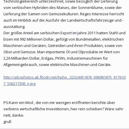
Technologiebereich unterzeichnet, sowie bezüglich der Lieferung
vom serbischen Hybriden des Maises, der Sonnenblume, sowie der
Lieferung der Samen von Gemüsekulturen. Reges Interesse herrscht
auch im Hinblick auf die Ausfuhr der Landwirtschaftsfahrzeuge und -
ausstattung.
Der größte Anteil am serbischen Export im Jahre 2011 hatten Stahl und
Eisen mit 992 Millionen Dollar, gefolgt von Bundmetallen, elektrischen
Maschinen und Geräten, Getreiden und ihren Produkten, sowie von
Obst und Gemüse. Man importierte Öl und Ölprodukte im Wert von
2,26 Milliarden Dollar, Erdgas, PKWs, Industriemaschinen für
Allgemeingebrauch, sowie elektrische Maschinen und Geräte.
http://a8.sphotos.ak.fbcdn.net/hpho...32324451876_696981875_917610
7_506217306_n.jpg
PS:Kann ein Mod , die von mir wenigen eröffneten berichte über
serbiens wirtschaftliche Investitionen, hier rein schieben? Wäre sehr
nett, danke.
gruß