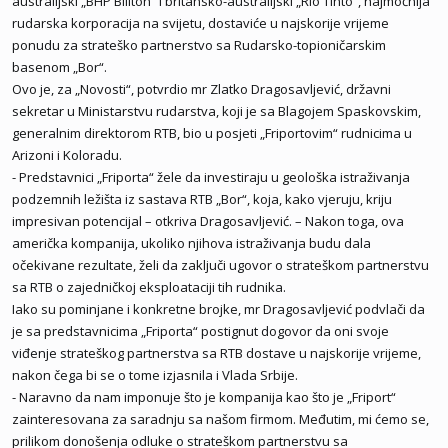
australijski „BHP Biliton“ i britansko-australijski „Rio Tinto“, najmoćnija
rudarska korporacija na svijetu, dostaviće u najskorije vrijeme
ponudu za strateško partnerstvo sa Rudarsko-topioničarskim
basenom „Bor“.
Ovo je, za „Novosti“, potvrdio mr Zlatko Dragosavljević, državni
sekretar u Ministarstvu rudarstva, koji je sa Blagojem Spaskovskim,
generalnim direktorom RTB, bio u posjeti „Friportovim“ rudnicima u
Arizoni i Koloradu.
- Predstavnici „Friporta“ žele da investiraju u geološka istraživanja
podzemnih ležišta iz sastava RTB „Bor“, koja, kako vjeruju, kriju
impresivan potencijal – otkriva Dragosavljević. – Nakon toga, ova
američka kompanija, ukoliko njihova istraživanja budu dala
očekivane rezultate, želi da zaključi ugovor o strateškom partnerstvu
sa RTB o zajedničkoj eksploataciji tih rudnika.
Iako su pominjane i konkretne brojke, mr Dragosavljević podvlači da
je sa predstavnicima „Friporta“ postignut dogovor da oni svoje
viđenje strateškog partnerstva sa RTB dostave u najskorije vrijeme,
nakon čega bi se o tome izjasnila i Vlada Srbije.
- Naravno da nam imponuje što je kompanija kao što je „Friport“
zainteresovana za saradnju sa našom firmom. Međutim, mi ćemo se,
prilikom donošenja odluke o strateškom partnerstvu sa