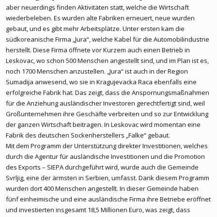
aber neuerdings finden Aktivitäten statt, welche die Wirtschaft
wiederbeleben. Es wurden alte Fabriken erneuert, neue wurden
gebaut, und es gibt mehr Arbeitsplätze. Unter ersten kam die
südkoreanische Firma „Jura“, welche Kabel für die Automobilindustrie
herstellt. Diese Firma öffnete vor Kurzem auch einen Betrieb in
Leskovac, wo schon 500 Menschen angestellt sind, und im Plan ist es,
noch 1700 Menschen anzustellen. „Jura“ ist auch in der Region
Sumadija anwesend, wo sie in Kragujevacka Raca ebenfalls eine
erfolgreiche Fabrik hat. Das zeigt, dass die Anspornungsmaßnahmen
für die Anziehung ausländischer Investoren gerechtfertigt sind, weil
Großunternehmen ihre Geschäfte verbreiten und so zur Entwicklung
der ganzen Wirtschaft beitragen. In Leskovac wird momentan eine
Fabrik des deutschen Sockenherstellers „Falke“ gebaut.
Mit dem Programm der Unterstützung direkter Investitionen, welches
durch die Agentur für ausländische Investitionen und die Promotion
des Exports – SIEPA durchgeführt wird, wurde auch die Gemeinde
Svrljig, eine der ärmsten in Serbien, umfasst. Dank diesem Programm
wurden dort 400 Menschen angestellt. In dieser Gemeinde haben
fünf einheimische und eine ausländische Firma ihre Betriebe eröffnet
und investierten insgesamt 18,5 Millionen Euro, was zeigt, dass