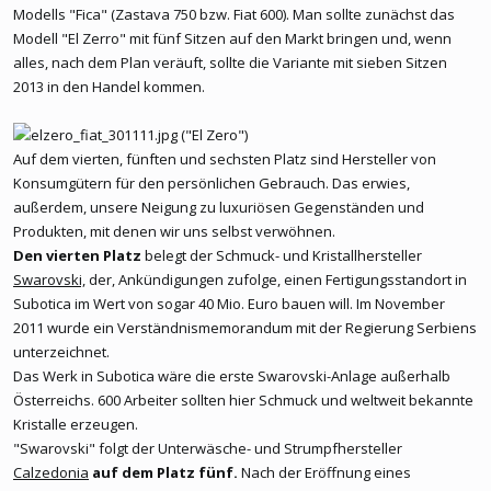
Modells "Fica" (Zastava 750 bzw. Fiat 600). Man sollte zunächst das
Modell "El Zerro" mit fünf Sitzen auf den Markt bringen und, wenn
alles, nach dem Plan veräuft, sollte die Variante mit sieben Sitzen
2013 in den Handel kommen.
("El Zero")
Auf dem vierten, fünften und sechsten Platz sind Hersteller von
Konsumgütern für den persönlichen Gebrauch. Das erwies,
außerdem, unsere Neigung zu luxuriösen Gegenständen und
Produkten, mit denen wir uns selbst verwöhnen.
Den vierten Platz
belegt der Schmuck- und Kristallhersteller
Swarovski,
der, Ankündigungen zufolge, einen Fertigungsstandort in
Subotica im Wert von sogar 40 Mio. Euro bauen will. Im November
2011 wurde ein Verständnismemorandum mit der Regierung Serbiens
unterzeichnet.
Das Werk in Subotica wäre die erste Swarovski-Anlage außerhalb
Österreichs. 600 Arbeiter sollten hier Schmuck und weltweit bekannte
Kristalle erzeugen.
"Swarovski" folgt der Unterwäsche- und Strumpfhersteller
Calzedonia
auf dem Platz fünf.
Nach der Eröffnung eines