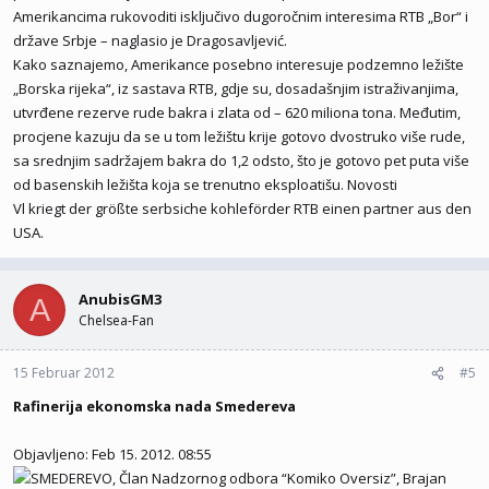
Amerikancima rukovoditi isključivo dugoročnim interesima RTB „Bor“ i
države Srbje – naglasio je Dragosavljević.
Kako saznajemo, Amerikance posebno interesuje podzemno ležište
„Borska rijeka“, iz sastava RTB, gdje su, dosadašnjim istraživanjima,
utvrđene rezerve rude bakra i zlata od – 620 miliona tona. Međutim,
procjene kazuju da se u tom ležištu krije gotovo dvostruko više rude,
sa srednjim sadržajem bakra do 1,2 odsto, što je gotovo pet puta više
od basenskih ležišta koja se trenutno eksploatišu. Novosti
Vl kriegt der größte serbsiche kohleförder RTB einen partner aus den
USA.
AnubisGM3
A
Chelsea-Fan
15 Februar 2012
#5
Rafinerija ekonomska nada Smedereva
Objavljeno: Feb 15. 2012. 08:55
SMEDEREVO, Član Nadzornog odbora “Komiko Oversiz”, Brajan