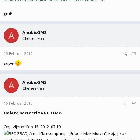
gruß
AnubisGM3
A
Chelsea-Fan
15 Februar 2012
#3
super
AnubisGM3
A
Chelsea-Fan
15 Februar 2012
#4
Dolaze partneri za RTB Bor?
Objavljeno: Feb 15. 2012. 07:10
BEOGRAD, Američka kompanija „Friport Mek Moran“, koja je uz