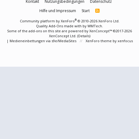
Kontakt
Nutzungsbedingungen
Datenschutz
Hilfe und Impressum
Start
R
S
S
®
Community platform by XenForo
© 2010-2026 XenForo Ltd.
Quality Add-Ons made with
by
WMTech
.
Some of the add-ons on this site are powered by
XenConcept™
©2017-2026
XenConcept Ltd. (
Details
)
|
Medieneinbettungen via s9e/MediaSites
XenForo theme
by xenfocus