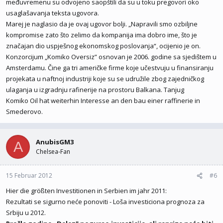
međuvremenu su odvojeno saopštili da su u toku pregovori oko
usaglašavanja teksta ugovora.
Marej je naglasio da je ovaj ugovor bolji. „Napravili smo ozbiljne
kompromise zato što zelimo da kompanija ima dobro ime, što je
značajan dio uspješnog ekonomskog poslovanja“, ocijenio je on.
Konzorcijum „Komiko Oversiz” osnovan je 2006. godine sa sjedištem u
Amsterdamu. Čine ga tri američke firme koje učestvuju u finansiranju
projekata u naftnoj industriji koje su se udružile zbog zajedničkog
ulaganja u izgradnju rafinerije na prostoru Balkana. Tanjug
Komiko Oil hat weiterhin Interesse an den bau einer raffinerie in
Smederovo.
AnubisGM3
A
Chelsea-Fan
15 Februar 2012
#6
Hier die größten Investitionen in Serbien im jahr 2011:
Rezultati se sigurno neće ponoviti - Loša investiciona prognoza za
Srbiju u 2012.