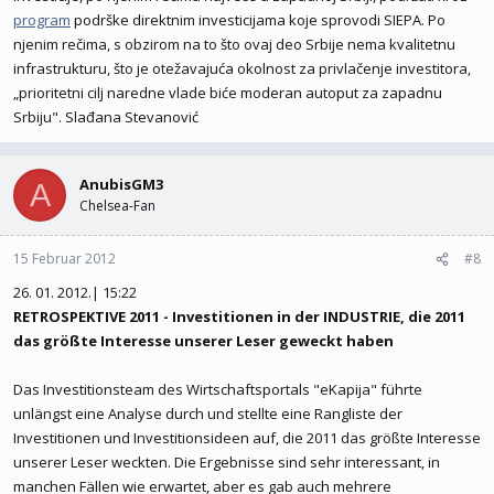
program
podrške direktnim investicijama koje sprovodi SIEPA. Po
njenim rečima, s obzirom na to što ovaj deo Srbije nema kvalitetnu
infrastrukturu, što je otežavajuća okolnost za privlačenje investitora,
„prioritetni cilj naredne vlade biće moderan autoput za zapadnu
Srbiju". Slađana Stevanović
AnubisGM3
A
Chelsea-Fan
15 Februar 2012
#8
26. 01. 2012.| 15:22
RETROSPEKTIVE 2011 - Investitionen in der INDUSTRIE, die 2011
das größte Interesse unserer Leser geweckt haben
Das Investitionsteam des Wirtschaftsportals "eKapija" führte
unlängst eine Analyse durch und stellte eine Rangliste der
Investitionen und Investitionsideen auf, die 2011 das größte Interesse
unserer Leser weckten. Die Ergebnisse sind sehr interessant, in
manchen Fällen wie erwartet, aber es gab auch mehrere