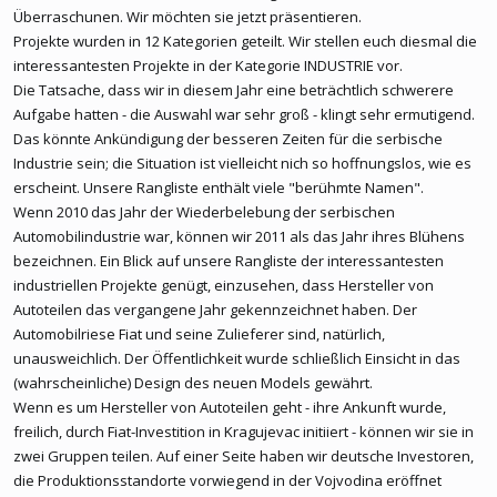
Überraschunen. Wir möchten sie jetzt präsentieren.
Projekte wurden in 12 Kategorien geteilt. Wir stellen euch diesmal die
interessantesten Projekte in der Kategorie INDUSTRIE vor.
Die Tatsache, dass wir in diesem Jahr eine beträchtlich schwerere
Aufgabe hatten - die Auswahl war sehr groß - klingt sehr ermutigend.
Das könnte Ankündigung der besseren Zeiten für die serbische
Industrie sein; die Situation ist vielleicht nich so hoffnungslos, wie es
erscheint. Unsere Rangliste enthält viele "berühmte Namen".
Wenn 2010 das Jahr der Wiederbelebung der serbischen
Automobilindustrie war, können wir 2011 als das Jahr ihres Blühens
bezeichnen. Ein Blick auf unsere Rangliste der interessantesten
industriellen Projekte genügt, einzusehen, dass Hersteller von
Autoteilen das vergangene Jahr gekennzeichnet haben. Der
Automobilriese Fiat und seine Zulieferer sind, natürlich,
unausweichlich. Der Öffentlichkeit wurde schließlich Einsicht in das
(wahrscheinliche) Design des neuen Models gewährt.
Wenn es um Hersteller von Autoteilen geht - ihre Ankunft wurde,
freilich, durch Fiat-Investition in Kragujevac initiiert - können wir sie in
zwei Gruppen teilen. Auf einer Seite haben wir deutsche Investoren,
die Produktionsstandorte vorwiegend in der Vojvodina eröffnet