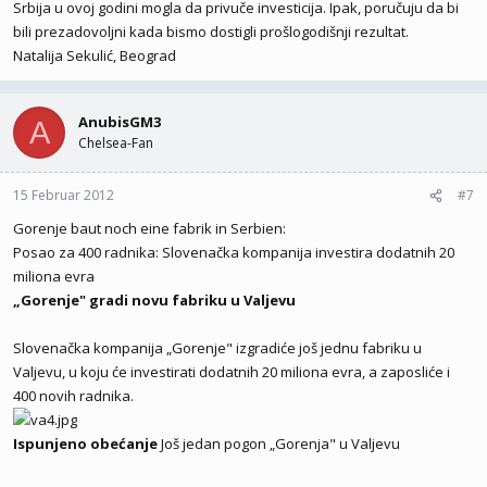
Srbija u ovoj godini mogla da privuče investicija. Ipak, poručuju da bi
bili prezadovoljni kada bismo dostigli prošlogodišnji rezultat.
Natalija Sekulić, Beograd
AnubisGM3
A
Chelsea-Fan
15 Februar 2012
#7
Gorenje baut noch eine fabrik in Serbien:
Posao za 400 radnika: Slovenačka kompanija investira dodatnih 20
miliona evra
„Gorenje" gradi novu fabriku u Valjevu
Slovenačka kompanija „Gorenje" izgradiće još jednu fabriku u
Valjevu, u koju će investirati dodatnih 20 miliona evra, a zaposliće i
400 novih radnika.
Ispunjeno obećanje
Još jedan pogon „Gorenja" u Valjevu