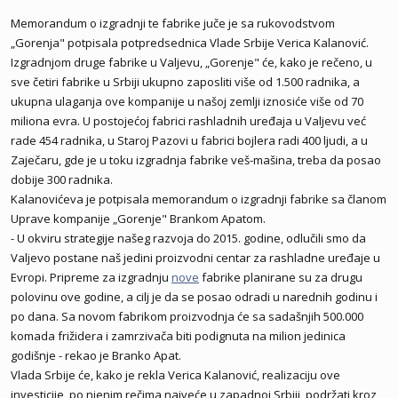
Memorandum o izgradnji te fabrike juče je sa rukovodstvom
„Gorenja" potpisala potpredsednica Vlade Srbije Verica Kalanović.
Izgradnjom druge fabrike u Valjevu, „Gorenje" će, kako je rečeno, u
sve četiri fabrike u Srbiji ukupno zaposliti više od 1.500 radnika, a
ukupna ulaganja ove kompanije u našoj zemlji iznosiće više od 70
miliona evra. U postojećoj fabrici rashladnih uređaja u Valjevu već
rade 454 radnika, u Staroj Pazovi u fabrici bojlera radi 400 ljudi, a u
Zaječaru, gde je u toku izgradnja fabrike veš-mašina, treba da posao
dobije 300 radnika.
Kalanovićeva je potpisala memorandum o izgradnji fabrike sa članom
Uprave kompanije „Gorenje" Brankom Apatom.
- U okviru strategije našeg razvoja do 2015. godine, odlučili smo da
Valjevo postane naš jedini proizvodni centar za rashladne uređaje u
Evropi. Pripreme za izgradnju
nove
fabrike planirane su za drugu
polovinu ove godine, a cilj je da se posao odradi u narednih godinu i
po dana. Sa novom fabrikom proizvodnja će sa sadašnjih 500.000
komada frižidera i zamrzivača biti podignuta na milion jedinica
godišnje - rekao je Branko Apat.
Vlada Srbije će, kako je rekla Verica Kalanović, realizaciju ove
investicije, po njenim rečima najveće u zapadnoj Srbiji, podržati kroz