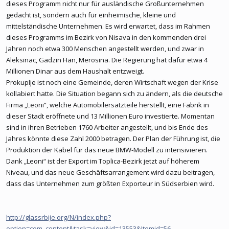
dieses Programm nicht nur für ausländische Großunternehmen
gedacht ist, sondern auch für einheimische, kleine und
mittelständische Unternehmen. Es wird erwartet, dass im Rahmen
dieses Programms im Bezirk von Nisava in den kommenden drei
Jahren noch etwa 300 Menschen angestellt werden, und zwar in
Aleksinac, Gadzin Han, Merosina. Die Regierung hat dafür etwa 4
Millionen Dinar aus dem Haushalt entzweigt.
Prokuplje ist noch eine Gemeinde, deren Wirtschaft wegen der Krise
kollabiert hatte. Die Situation begann sich zu ändern, als die deutsche
Firma „Leoni“, welche Automobilersatzteile herstellt, eine Fabrik in
dieser Stadt eröffnete und 13 Millionen Euro investierte. Momentan
sind in ihren Betrieben 1760 Arbeiter angestellt, und bis Ende des
Jahres könnte diese Zahl 2000 betragen. Der Plan der Führung ist, die
Produktion der Kabel für das neue BMW-Modell zu intensivieren.
Dank „Leoni“ ist der Export im Toplica-Bezirk jetzt auf höherem
Niveau, und das neue Geschäftsarrangement wird dazu beitragen,
dass das Unternehmen zum größten Exporteur in Südserbien wird.
http://glassrbije.org/N/index.php?
option=com_content&task=view&id=13553&Itemid=56