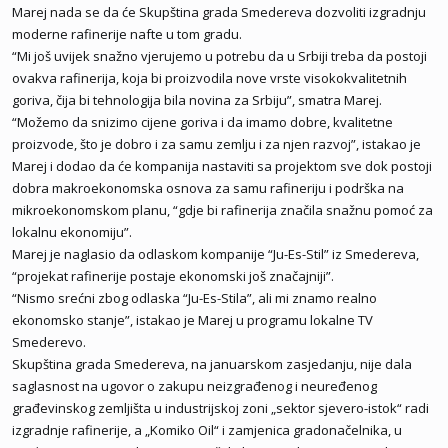
Marej nada se da će Skupština grada Smedereva dozvoliti izgradnju
moderne rafinerije nafte u tom gradu.
“Mi još uvijek snažno vjerujemo u potrebu da u Srbiji treba da postoji
ovakva rafinerija, koja bi proizvodila nove vrste visokokvalitetnih
goriva, čija bi tehnologija bila novina za Srbiju”, smatra Marej.
“Možemo da snizimo cijene goriva i da imamo dobre, kvalitetne
proizvode, što je dobro i za samu zemlju i za njen razvoj”, istakao je
Marej i dodao da će kompanija nastaviti sa projektom sve dok postoji
dobra makroekonomska osnova za samu rafineriju i podrška na
mikroekonomskom planu, “gdje bi rafinerija značila snažnu pomoć za
lokalnu ekonomiju”.
Marej je naglasio da odlaskom kompanije “Ju-Es-Stil” iz Smedereva,
“projekat rafinerije postaje ekonomski još značajniji”.
“Nismo srećni zbog odlaska “Ju-Es-Stila”, ali mi znamo realno
ekonomsko stanje”, istakao je Marej u programu lokalne TV
Smederevo.
Skupština grada Smedereva, na januarskom zasjedanju, nije dala
saglasnost na ugovor o zakupu neizgrađenog i neuređenog
građevinskog zemljišta u industrijskoj zoni „sektor sjevero-istok“ radi
izgradnje rafinerije, a „Komiko Oil“ i zamjenica gradonačelnika, u