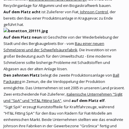
Recyclinganlage für Altgummi und ein Biogaskraftwerk bauen.
Auf dem Platz acht
ist Zulieferer von Fiat,
Johnson Control
, der
bereits den Bau einer Produktinsanlage in Kragujevac zu Ende
geführt hat.
Auf dem Platz neun
ist Geschichte von der Wiederbelebung der
Stadt und des Bergbaugebiets Bor - vom
Bau einer neuen
Schmelzerei und der Schwefelsäurefabrik
. Die Investition ist von
großer Bedeutung auch für den Umweltschutz - Eine moderne
Schmelzerei sollte bisherige Probleme mit Schadtstoffen und
Abgasen aus der alten Anlage lösen.
Den zehnten Platz
belegt die zweite Produktionsanlage von
Ball
Packaging
in Zemun, die die Verdoppelung der Produktion
ermöglichte. Das Unternehmen ist seit 2005 in unserem Land präsent.
Zwei entscheidende Fiat-Zulieferer,
italienische Unternehmen "Siglit
und "SpA" und "HT&L Fitting SpA",
sind
auf dem Platz elf
.
"Sigit SpA" erzeugt Kunststoffteile für Kraftfahrzeuge, während
"HT&L Fitting SpA" für den Bau von Rädern für Fiat-Modelle am
einheimischen Markt. Beide Unternehmen stellten wie das erwähnte
Johnson ihre Fabriken in der Gewerbezone "Grošnica" fertig und