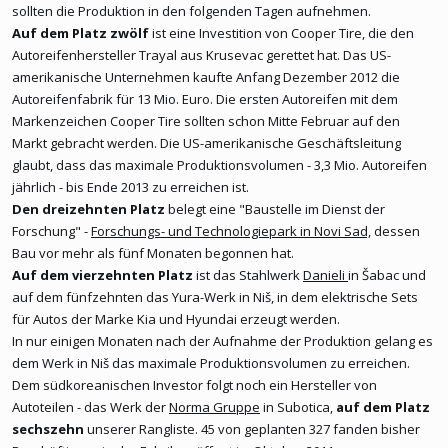
sollten die Produktion in den folgenden Tagen aufnehmen.
Auf dem Platz zwölf
ist eine Investition von Cooper Tire, die den
Autoreifenhersteller Trayal aus Krusevac gerettet hat. Das US-
amerikanische Unternehmen kaufte Anfang Dezember 2012 die
Autoreifenfabrik für 13 Mio. Euro. Die ersten Autoreifen mit dem
Markenzeichen Cooper Tire sollten schon Mitte Februar auf den
Markt gebracht werden. Die US-amerikanische Geschäftsleitung
glaubt, dass das maximale Produktionsvolumen - 3,3 Mio. Autoreifen
jährlich - bis Ende 2013 zu erreichen ist.
Den dreizehnten Platz
belegt eine "Baustelle im Dienst der
Forschung" -
Forschungs- und Technologiepark in Novi Sad,
dessen
Bau vor mehr als fünf Monaten begonnen hat.
Auf dem vierzehnten Platz
ist das Stahlwerk
Danieli
in Šabac und
auf dem fünfzehnten das Yura-Werk in Niš, in dem elektrische Sets
für Autos der Marke Kia und Hyundai erzeugt werden.
In nur einigen Monaten nach der Aufnahme der Produktion gelang es
dem Werk in Niš das maximale Produktionsvolumen zu erreichen.
Dem südkoreanischen Investor folgt noch ein Hersteller von
Autoteilen - das Werk der
Norma Gruppe
in Subotica,
auf dem Platz
sechszehn
unserer Rangliste. 45 von geplanten 327 fanden bisher