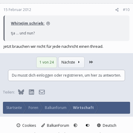
15 Februar 2012
#10
WhiteJim schrieb:
tja ... und nun?
jetzt brauchen wir nicht für jede nachricht einen thread.
Letzte
1 von 24
Nächste
Du musst dich einloggen oder registrieren, um hier zu antworten.
Bluesky
LinkedIn
E-Mail
Teilen:
Startseite
Foren
Balkanforum
Wirtschaft
Cookies
BalkanForum
Deutsch