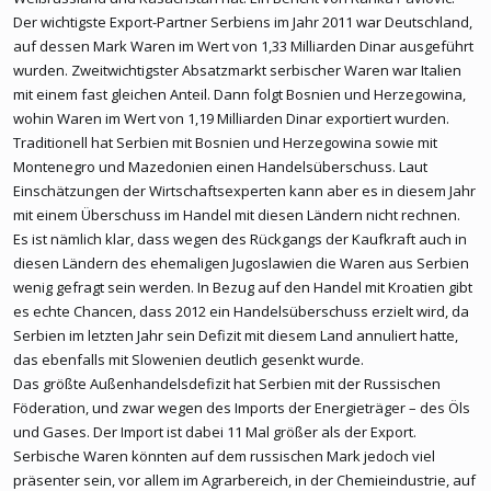
Der wichtigste Export-Partner Serbiens im Jahr 2011 war Deutschland,
auf dessen Mark Waren im Wert von 1,33 Milliarden Dinar ausgeführt
wurden. Zweitwichtigster Absatzmarkt serbischer Waren war Italien
mit einem fast gleichen Anteil. Dann folgt Bosnien und Herzegowina,
wohin Waren im Wert von 1,19 Milliarden Dinar exportiert wurden.
Traditionell hat Serbien mit Bosnien und Herzegowina sowie mit
Montenegro und Mazedonien einen Handelsüberschuss. Laut
Einschätzungen der Wirtschaftsexperten kann aber es in diesem Jahr
mit einem Überschuss im Handel mit diesen Ländern nicht rechnen.
Es ist nämlich klar, dass wegen des Rückgangs der Kaufkraft auch in
diesen Ländern des ehemaligen Jugoslawien die Waren aus Serbien
wenig gefragt sein werden. In Bezug auf den Handel mit Kroatien gibt
es echte Chancen, dass 2012 ein Handelsüberschuss erzielt wird, da
Serbien im letzten Jahr sein Defizit mit diesem Land annuliert hatte,
das ebenfalls mit Slowenien deutlich gesenkt wurde.
Das größte Außenhandelsdefizit hat Serbien mit der Russischen
Föderation, und zwar wegen des Imports der Energieträger – des Öls
und Gases. Der Import ist dabei 11 Mal größer als der Export.
Serbische Waren könnten auf dem russischen Mark jedoch viel
präsenter sein, vor allem im Agrarbereich, in der Chemieindustrie, auf