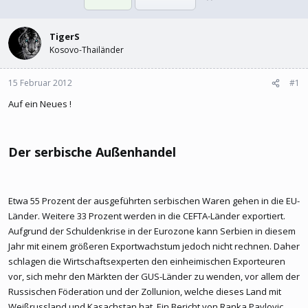
l
l
l
l
e
TigerS
t
r
a
Kosovo-Thailänder
m
15 Februar 2012
#1
Auf ein Neues !
Der serbische Außenhandel
Etwa 55 Prozent der ausgeführten serbischen Waren gehen in die EU-
Länder. Weitere 33 Prozent werden in die CEFTA-Länder exportiert.
Aufgrund der Schuldenkrise in der Eurozone kann Serbien in diesem
Jahr mit einem größeren Exportwachstum jedoch nicht rechnen. Daher
schlagen die Wirtschaftsexperten den einheimischen Exporteuren
vor, sich mehr den Märkten der GUS-Länder zu wenden, vor allem der
Russischen Föderation und der Zollunion, welche dieses Land mit
Weißrussland und Kasachstan hat. Ein Bericht von Ranka Pavlovic.