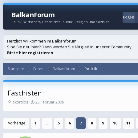
BalkanForum
Startseite
Foren
Politik, Wirtschaft, Geschichte, Kultur, Religion und Soziales
Herzlich Willkommen im Balkanforum
Sind Sie neu hier? Dann werden Sie Mitglied in unserer Community.
Bitte hier registrieren
Startseite
Foren
Balkanforum
Politik
Faschisten
E
E
ökörtilos
25 Februar 2009
r
r
s
s
t
t
Vorherige
1
…
5
6
7
8
9
10
11
e
e
l
l
l
l