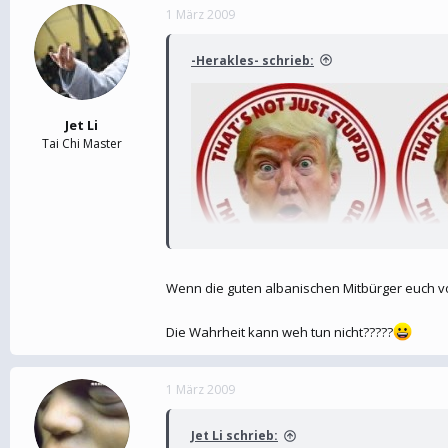
1 März 2009
-Herakles- schrieb:
Jet Li
Tai Chi Master
nichts dafür, wenn dir iese Geschichten als kle
Wenn die guten albanischen Mitbürger euch vo
Die Wahrheit kann weh tun nicht?????
1 März 2009
Jet Li schrieb: