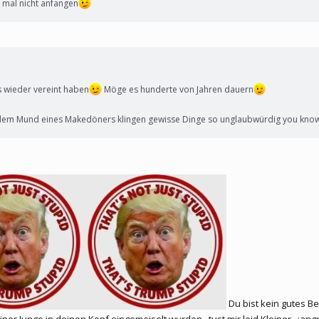
r mal nicht anfangen
s wieder vereint haben
Möge es hunderte von Jahren dauern
 dem Mund eines Makedöners klingen gewisse Dinge so unglaubwürdig you know
Du bist kein gutes Be
iner Junge in deinen Kopf eingemeiselt wurden...tust mir leid Kleiner...:ang