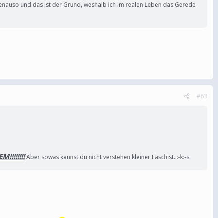
s genauso und das ist der Grund, weshalb ich im realen Leben das Gerede
#63
!!!!!!!
Aber sowas kannst du nicht verstehen kleiner Faschist..:-k:-s