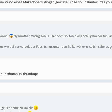
 dem Mund eines Makedöners klingen gewisse Dinge so unglaubwürdig you
verein.
nlyamother: Witzig genug. Dennoch sollten diese Schlupflöcher für F
n, wie tief verwurzelt der Faschismus unter den Balkanvölkern ist. Ich sehe es
mbup::thumbup::thumbup:
nige Probeme zu Malaka