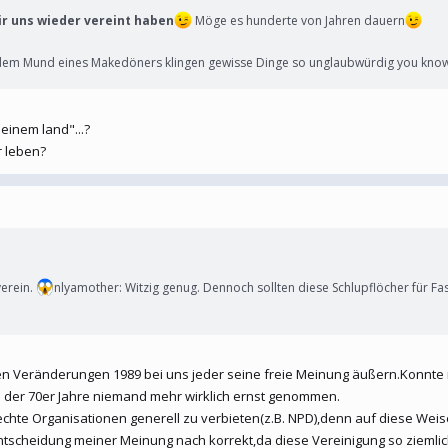
ir uns wieder vereint haben
Möge es hunderte von Jahren dauern
 dem Mund eines Makedöners klingen gewisse Dinge so unglaubwürdig you know
einem land"...?
r leben?
verein.
nlyamother: Witzig genug. Dennoch sollten diese Schlupflöcher für F
den Veränderungen 1989 bei uns jeder seine freie Meinung äußern.Konnte
e der 70er Jahre niemand mehr wirklich ernst genommen.
rechte Organisationen generell zu verbieten(z.B. NPD),denn auf diese Weise
Entscheidung meiner Meinung nach korrekt,da diese Vereinigung so ziemlich