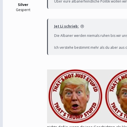
Über eure albanerfeindliche Politik wollen wi
Silver
Gesperrt
Jet Li schrieb:
Die Albaner werden niemals ruhen bis wir un
Ich verstehe bestimmt mehr als du aber aus
nichts dafür, wenn dir iese Geschichten als kle