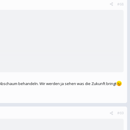
#68
 Beispiel für unsere guten albanischen Mitbüger.....anderseits kannst du
e Abschaum behandeln. Wir werden ja sehen was die Zukunft bringt
#69