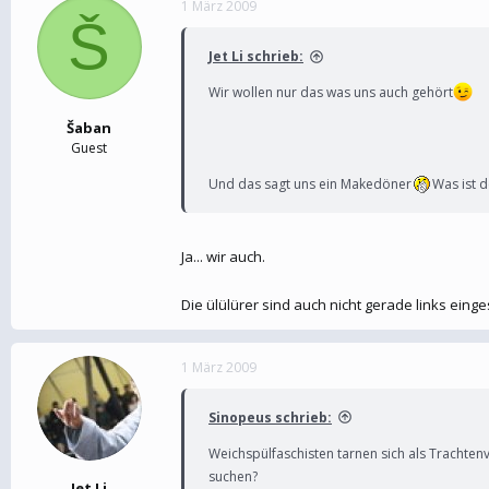
1 März 2009
e
t
Š
r
a
m
Jet Li schrieb:
Wir wollen nur das was uns auch gehört
Šaban
Guest
Und das sagt uns ein Makedöner
Was ist d
Ja... wir auch.
Die ülülürer sind auch nicht gerade links einge
1 März 2009
Sinopeus schrieb:
Weichspülfaschisten tarnen sich als Trachten
suchen?
Jet Li