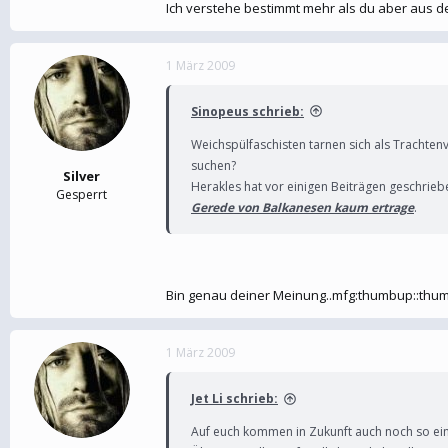
Ich verstehe bestimmt mehr als du aber aus
1 März 2009
Sinopeus schrieb:
Weichspülfaschisten tarnen sich als Trachten
suchen?
Silver
Herakles hat vor einigen Beiträgen geschriebe
Gesperrt
Gerede von Balkanesen kaum ertrage
.
Bin genau deiner Meinung..mfg:thumbup::thu
1 März 2009
Jet Li schrieb:
Auf euch kommen in Zukunft auch noch so ei