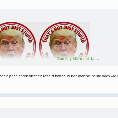
Zum Vergrößern anklicken....
Du bist kein gutes
iner Junge in deinen Kopf eingemeiselt wurden...tust mir leid Kleiner...:angry7:
r ein paar Jahren nicht eingeheizt hätten, würde man sie heute noch wi