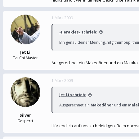
1 März 2009
-Herakles- schrieb:
Bin genau deiner Meinung..mfg:thumbup::th
Jet Li
Tai Chi Master
Ausgerechnet ein Makedöner und ein Malaka 
1 März 2009
Jet Li schrieb:
Ausgerechnet ein
Makedöner
und ein
Mala
Silver
Gesperrt
Hör endlich auf uns zu beleidigen. Beim nächs