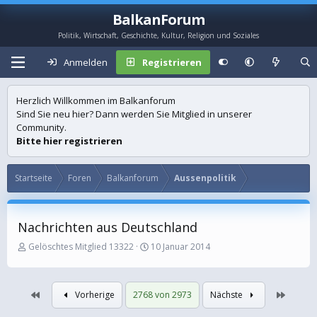
BalkanForum
Politik, Wirtschaft, Geschichte, Kultur, Religion und Soziales
Anmelden
Registrieren
Herzlich Willkommen im Balkanforum
Sind Sie neu hier? Dann werden Sie Mitglied in unserer
Community.
Bitte hier registrieren
Startseite
Foren
Balkanforum
Aussenpolitik
Nachrichten aus Deutschland
E
E
Gelöschtes Mitglied 13322
10 Januar 2014
r
r
s
s
t
t
Erste
Letzte
Vorherige
2768 von 2973
Nächste
e
e
l
l