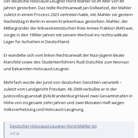
Der deutsche Holocaust-Leugner Horst Mahler ist im Alter von 89
Jahren gestorben. Das teilte Rechtsanwalt Jan Dollwetzel, der Mahler
zuletzt in einem Prozess 2023 vertreten hatte, mit. Mahler sei gestern
Nachmittag in Berlin in einem Krankenhaus gestorben. Mahler, der
Mitbegründer der linksextremistischen Rote Armee Fraktion (RAF) war,
sorgte in den 1990er Jahren mit seinem Wechsel ins rechtsradikale
Lager für Aufsehen in Deutschland.
Er wandelte sich vom linken Rechtsanwalt der Nazi-Jägerin Beate
Klarsfeld sowie des Studentenführers Rudi Dutschke zum Neonazi
und bekannten Holocaust-Leugner.
Mehrfach wurde der Jurist von deutschen Gerichten verurteilt –
zuletzt vom Landgericht Potsdam. Ab 2009 verbüßte er in der
Justizvollzugsanstalt (JVA) Brandenburg/Havel zwei Gesamtstrafen in
Höhe von insgesamt zehn Jahren und zwei Monaten Haft wegen
Volksverhetzung und Holocaust-Leugnung.
Deutscher Holocaust-Leugner Horst Mahler tot
orf.at