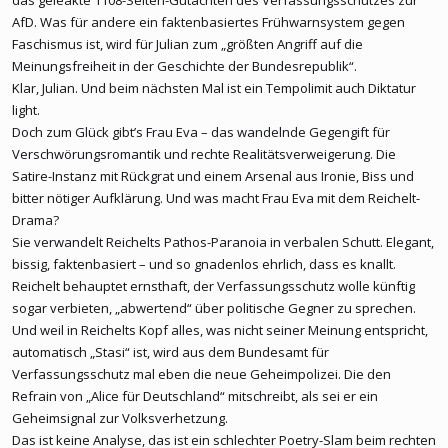
das geleakte 1108-Seiten-Gutachten des Verfassungsschutzes zur
AfD. Was für andere ein faktenbasiertes Frühwarnsystem gegen
Faschismus ist, wird für Julian zum „größten Angriff auf die
Meinungsfreiheit in der Geschichte der Bundesrepublik“.
Klar, Julian. Und beim nächsten Mal ist ein Tempolimit auch Diktatur
light.
Doch zum Glück gibt’s Frau Eva – das wandelnde Gegengift für
Verschwörungsromantik und rechte Realitätsverweigerung. Die
Satire-Instanz mit Rückgrat und einem Arsenal aus Ironie, Biss und
bitter nötiger Aufklärung. Und was macht Frau Eva mit dem Reichelt-
Drama?
Sie verwandelt Reichelts Pathos-Paranoia in verbalen Schutt. Elegant,
bissig, faktenbasiert – und so gnadenlos ehrlich, dass es knallt.
Reichelt behauptet ernsthaft, der Verfassungsschutz wolle künftig
sogar verbieten, „abwertend“ über politische Gegner zu sprechen.
Und weil in Reichelts Kopf alles, was nicht seiner Meinung entspricht,
automatisch „Stasi“ ist, wird aus dem Bundesamt für
Verfassungsschutz mal eben die neue Geheimpolizei. Die den
Refrain von „Alice für Deutschland“ mitschreibt, als sei er ein
Geheimsignal zur Volksverhetzung.
Das ist keine Analyse, das ist ein schlechter Poetry-Slam beim rechten