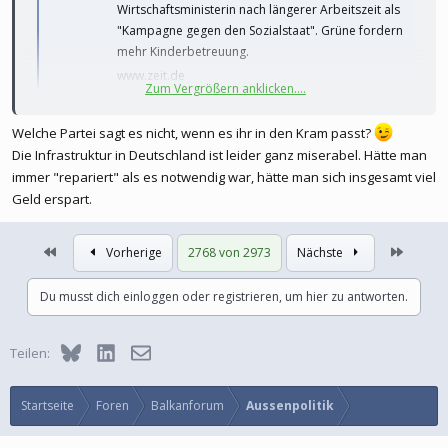
Wirtschaftsministerin nach längerer Arbeitszeit als
"Kampagne gegen den Sozialstaat". Grüne fordern
mehr Kinderbetreuung.
www.zeit.de
Zum Vergrößern anklicken....
Welche Partei sagt es nicht, wenn es ihr in den Kram passt?
Moment? Lobt die Linke Deutschlands Infrastruktur und soziales
Die Infrastruktur in Deutschland ist leider ganz miserabel. Hätte man
Sicherungsnetz? Die Linke der Fundamentalopposition, die sonst
immer "repariert" als es notwendig war, hätte man sich insgesamt viel
immer sagt, alles sei katastrophal, sagt nun, wir haben eine
Geld erspart.
verlässliche Infrastruktur und Sicherungsnetze, wenn es ihr in den
Kram passt?
Erste
Letzte
Vorherige
2768 von 2973
Nächste
Du musst dich einloggen oder registrieren, um hier zu antworten.
Bluesky
LinkedIn
E-Mail
Teilen:
Startseite
Foren
Balkanforum
Aussenpolitik