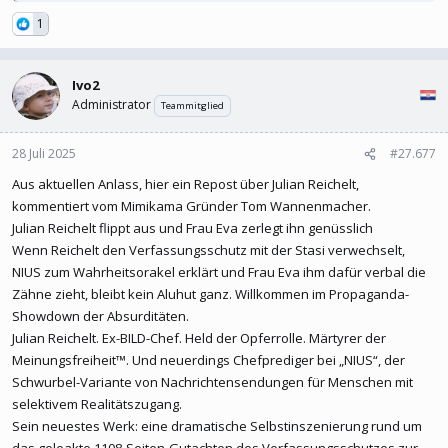
1
Ivo2
Administrator
Teammitglied
28 Juli 2025
#27.677
Aus aktuellen Anlass, hier ein Repost über Julian Reichelt,
kommentiert vom Mimikama Gründer Tom Wannenmacher.
Julian Reichelt flippt aus und Frau Eva zerlegt ihn genüsslich
Wenn Reichelt den Verfassungsschutz mit der Stasi verwechselt,
NIUS zum Wahrheitsorakel erklärt und Frau Eva ihm dafür verbal die
Zähne zieht, bleibt kein Aluhut ganz. Willkommen im Propaganda-
Showdown der Absurditäten.
Julian Reichelt. Ex-BILD-Chef. Held der Opferrolle. Märtyrer der
Meinungsfreiheit™. Und neuerdings Chefprediger bei „NIUS“, der
Schwurbel-Variante von Nachrichtensendungen für Menschen mit
selektivem Realitätszugang.
Sein neuestes Werk: eine dramatische Selbstinszenierung rund um