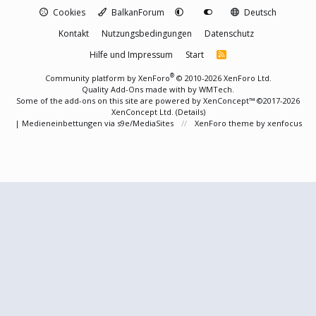
Cookies
BalkanForum
Deutsch
Kontakt
Nutzungsbedingungen
Datenschutz
Hilfe und Impressum
Start
R
S
S
®
Community platform by XenForo
© 2010-2026 XenForo Ltd.
Quality Add-Ons made with
by
WMTech
.
Some of the add-ons on this site are powered by
XenConcept™
©2017-2026
XenConcept Ltd. (
Details
)
|
Medieneinbettungen via s9e/MediaSites
XenForo theme
by xenfocus