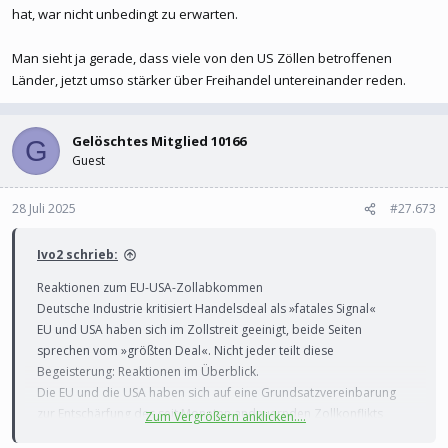
hat, war nicht unbedingt zu erwarten.
Man sieht ja gerade, dass viele von den US Zöllen betroffenen
Länder, jetzt umso stärker über Freihandel untereinander reden.
Gelöschtes Mitglied 10166
G
Guest
28 Juli 2025
#27.673
Ivo2 schrieb:
Reaktionen zum EU-USA-Zollabkommen
Deutsche Industrie kritisiert Handelsdeal als »fatales Signal«
EU und USA haben sich im Zollstreit geeinigt, beide Seiten
sprechen vom »größten Deal«. Nicht jeder teilt diese
Begeisterung: Reaktionen im Überblick.
Die EU und die USA haben sich auf eine Grundsatzvereinbarung
zur Entschärfung des seit Monaten andauernden Zollkonflikts
Zum Vergrößern anklicken....
geeinigt. Das teilten beide Seiten nach einem Spitzengespräch von