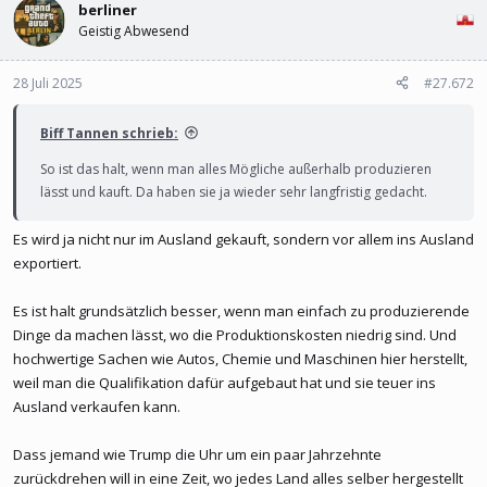
berliner
ich habe mit den Rentner kein Mitleid. Wer sich so einfach
Geistig Abwesend
manipulieren lässt (nimm es von Bürgergeld Empfängern weg) etc.
wie im Mittelalter wo andere nichts in der Unterschicht gönnen
28 Juli 2025
#27.672
das Jobcenter hat mittlerweile über 100k Mitarbeiter! von denen
Biff Tannen schrieb:
tatsächlich 14000 Vermitteln, der rest? Verwaltung eierschaukeln
So ist das halt, wenn man alles Mögliche außerhalb produzieren
Konsequenzen für korrpute CDUler /CSUler quasi nicht vorhanden,
lässt und kauft. Da haben sie ja wieder sehr langfristig gedacht.
das schlimmste was passieren kann man wird nach Brüssel
versetzt und erscheint dann nicht..
Es wird ja nicht nur im Ausland gekauft, sondern vor allem ins Ausland
exportiert.
Es ist halt grundsätzlich besser, wenn man einfach zu produzierende
Dinge da machen lässt, wo die Produktionskosten niedrig sind. Und
hochwertige Sachen wie Autos, Chemie und Maschinen hier herstellt,
weil man die Qualifikation dafür aufgebaut hat und sie teuer ins
Ausland verkaufen kann.
Dass jemand wie Trump die Uhr um ein paar Jahrzehnte
zurückdrehen will in eine Zeit, wo jedes Land alles selber hergestellt