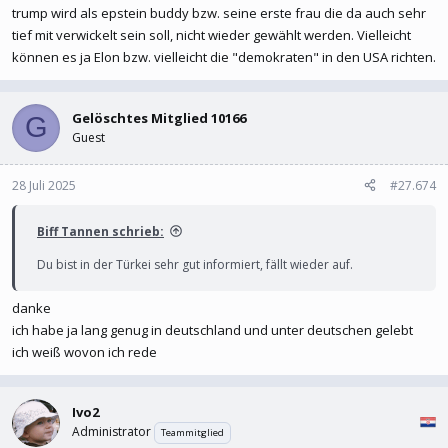
EU-Kommissionspräsidentin Ursula von der Leyen und US-
trump wird als epstein buddy bzw. seine erste frau die da auch sehr
Präsident Donald Trump in Schottland mit.
tief mit verwickelt sein soll, nicht wieder gewählt werden. Vielleicht
können es ja Elon bzw. vielleicht die "demokraten" in den USA richten.
Der Kommissionspräsidentin zufolge werde der Zollsatz auf die
meisten Importe bei 15 Prozent liegen, das gelte auch für Autos,
Halbleiter und Pharmaprodukte. Die EU werde zustimmen, Energie
Gelöschtes Mitglied 10166
G
aus den USA im Wert von 750 Milliarden US-Dollar zu kaufen und
Guest
zusätzlich 600 Milliarden US-Dollar mehr in die USA zu investieren,
sagte Trump.
28 Juli 2025
#27.674
Reaktionen zum EU-USA-Zollabkommen: Deutsche Industrie kritisiert Handelsdeal als »fatales Signal«
Biff Tannen schrieb:
EU und USA haben sich im Zollstreit geeinigt, beide
Du bist in der Türkei sehr gut informiert, fällt wieder auf.
Seiten sprechen vom »größten Deal«. Nicht jeder
teilt diese Begeisterung: Reaktionen im Überblick.
danke
www.spiegel.de
ich habe ja lang genug in deutschland und unter deutschen gelebt
ich weiß wovon ich rede
Ivo2
Administrator
Teammitglied