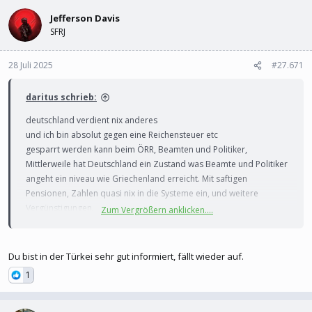
l
l
e
Jefferson Davis
t
r
a
SFRJ
m
28 Juli 2025
#27.671
daritus schrieb:
deutschland verdient nix anderes
und ich bin absolut gegen eine Reichensteuer etc
gesparrt werden kann beim ÖRR, Beamten und Politiker,
Mittlerweile hat Deutschland ein Zustand was Beamte und Politiker
angeht ein niveau wie Griechenland erreicht. Mit saftigen
Pensionen, Zahlen quasi nix in die Systeme ein, und weitere
Vergünstigungen.
Zum Vergrößern anklicken....
Digitalisierung? quasi nicht vorhanden. Selbst Digitale Formulare
werden im Backend ausgedruckt und wieder in Papierform
abgearbeitet
Du bist in der Türkei sehr gut informiert, fällt wieder auf.
Verschwendung in Rüstung statt das man mit Russland enger
1
zusammenarebtiet
Mrd für ein super korruptes Ukraine etc.