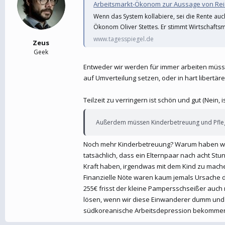
Arbeitsmarkt-Ökonom zur Aussage von Reich
Wenn das System kollabiere, sei die Rente auch
Ökonom Oliver Stettes. Er stimmt Wirtschaftsmin
www.tagesspiegel.de
Zeus
Geek
Entweder wir werden für immer arbeiten müssen
auf Umverteilung setzen, oder in hart libertä
Teilzeit zu verringern ist schön und gut (Nein, 
Außerdem müssen Kinderbetreuung und Pflege
Noch mehr Kinderbetreuung? Warum haben wir K
tatsächlich, dass ein Elternpaar nach acht S
Kraft haben, irgendwas mit dem Kind zu mache
Finanzielle Nöte waren kaum jemals Ursache d
255€ frisst der kleine Pampersschseißer auch
lösen, wenn wir diese Einwanderer dumm und a
südkoreanische Arbeitsdepression bekomme