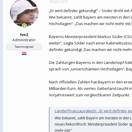
29 Juli 2025
e
t
r
a
„Er wird definitiv gekündigt“ – Söder droht mi
m
Wie bekannt, zahlt Bayern am meisten in den 
Höchstlagen“: „Das machen wir nicht mehr mit.
Ivo2
Bayerns Ministerpräsident Markus Söder (CSU)
Administrator
weiter“, sagte Söder nach einer Kabinettssitz
Teammitglied
definitiv gekündigt. Das machen wir nicht mehr 
Die Zahlungen Bayerns in den Ländertopf hätte
sprach von „unverschämten Höchstlagen“. Bay
Nach offiziellen Zahlen hat Bayern in den ers
Milliarden Euro. Als viertes Geberland taucht
Vorjahreswert zum vergleichbaren Zeitpunkt.
Länderfinanzausgleich: „Er wird definitiv g
Wie bekannt, zahlt Bayern am meisten in den 
neues Rekordhoch. Ministerpräsident Söder sp
mehr mit.“