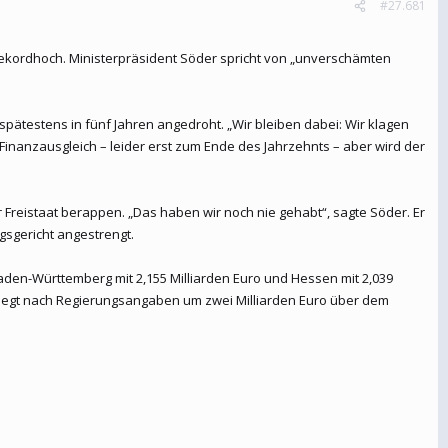
#27.681
Rekordhoch. Ministerpräsident Söder spricht von „unverschämten
ätestens in fünf Jahren angedroht. „Wir bleiben dabei: Wir klagen
 Finanzausgleich – leider erst zum Ende des Jahrzehnts – aber wird der
 Freistaat berappen. „Das haben wir noch nie gehabt“, sagte Söder. Er
sgericht angestrengt.
Baden-Württemberg mit 2,155 Milliarden Euro und Hessen mit 2,039
rn liegt nach Regierungsangaben um zwei Milliarden Euro über dem