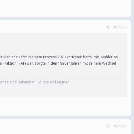
#27.682
r Mahler zuletzt in einem Prozess 2023 vertreten hatte, mit. Mahler sei
 Fraktion (RAF) war, sorgte in den 1990er Jahren mit seinem Wechsel
Neonazi und bekannten Holocaust-Leugner.
 Justizvollzugsanstalt (JVA) Brandenburg/Havel zwei Gesamtstrafen in
#27.683