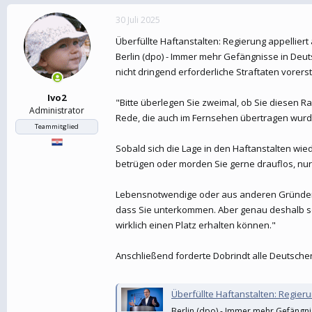
30 Juli 2025
Überfüllte Haftanstalten: Regierung appelliert
Berlin (dpo) - Immer mehr Gefängnisse in Deut
nicht dringend erforderliche Straftaten vore
Ivo2
"Bitte überlegen Sie zweimal, ob Sie diesen Ra
Administrator
Rede, die auch im Fernsehen übertragen wurde
Teammitglied
Sobald sich die Lage in den Haftanstalten wi
betrügen oder morden Sie gerne drauflos, nur 
Lebensnotwendige oder aus anderen Gründen u
dass Sie unterkommen. Aber genau deshalb solle
wirklich einen Platz erhalten können."
Anschließend forderte Dobrindt alle Deutschen
Überfüllte Haftanstalten: Regierung appell
Berlin (dpo) - Immer mehr Gefängnis