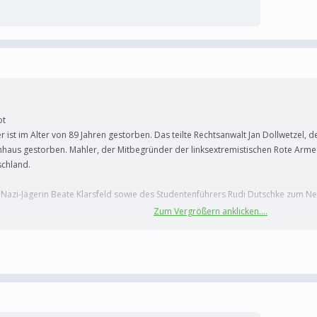
ot
st im Alter von 89 Jahren gestorben. Das teilte Rechtsanwalt Jan Dollwetzel, de
nhaus gestorben. Mahler, der Mitbegründer der linksextremistischen Rote Armee
schland.
r Nazi-Jägerin Beate Klarsfeld sowie des Studentenführers Rudi Dutschke zum 
Zum Vergrößern anklicken....
chten verurteilt – zuletzt vom Landgericht Potsdam. Ab 2009 verbüßte er in der
onaten Haft wegen Volksverhetzung und Holocaust-Leugnung.
 Horst Mahler tot