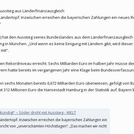
t Ausstieg aus Länderfinanzausgleich
Ländertopf. Inzwischen erreichen die bayerischen Zahlungen ein neues 
“
 hat den Ausstieg seines Bundeslandes aus dem Länderfinanzausgleich sp
ung in München. „Und wenn es keine Einigung mit Ländern gibt, wird dieser
mit“.
n Rekordniveau erreicht. Sechs Milliarden Euro im halben Jahr müsse der
ern hatte bereits im vergangenen Jahr eine Klage beim Bundesverfassung
ten sechs Monaten bereits 6,672 Milliarden Euro überwiesen, gefolgt von 
 mit 312 Millionen Euro die Hansestadt Hamburg in der Statistik auf. Baye
ekündigt“ – Söder droht mit Ausstieg - WELT
Ländertopf. Inzwischen erreichen die bayerischen Zahlungen ein
richt von „unverschämten Höchstlagen“: „Das machen wir nicht