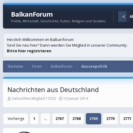
BalkanForum
Startseite
Foren
A
Politik, Wirtschaft, Geschichte, Kultur, Religion und Soziales
Herzlich Willkommen im Balkanforum
Sind Sie neu hier? Dann werden Sie Mitglied in unserer Community.
Bitte hier registrieren
Startseite
Foren
Balkanforum
Aussenpolitik
Nachrichten aus Deutschland
E
E
Gelöschtes Mitglied 13322
10 Januar 2014
r
r
s
s
t
t
Vorherige
1
…
2767
2768
2769
2770
2771
e
e
l
l
l
l