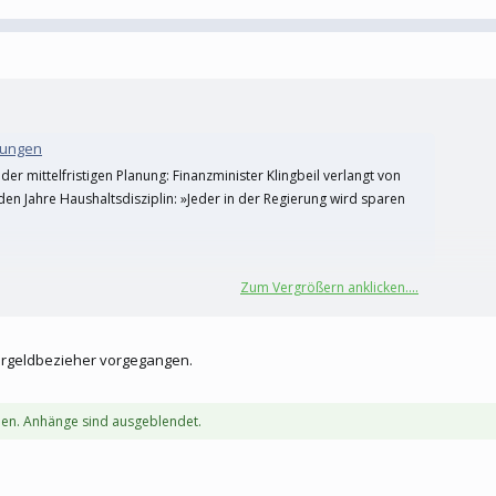
arungen
r mittelfristigen Planung: Finanzminister Klingbeil verlangt von
en Jahre Haushaltsdisziplin: »Jeder in der Regierung wird sparen
Zum Vergrößern anklicken....
se?
gergeldbezieher vorgegangen.
tlich zum Sparen zwingen
über den Haushalt 2025 an Fahrt auf. Nach einem Medienbericht
 dass zahlreiche Kabinettskollegen im nächsten Jahr deutlich
en. Anhänge sind ausgeblendet.
r verschont bleiben soll.