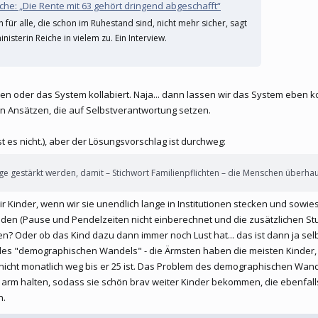
e: „Die Rente mit 63 gehört dringend abgeschafft“
 für alle, die schon im Ruhestand sind, nicht mehr sicher, sagt
isterin Reiche in vielem zu. Ein Interview.
 oder das System kollabiert. Naja... dann lassen wir das System eben koll
ren Ansätzen, die auf Selbstverantwortung setzen.
ist es nicht.), aber der Lösungsvorschlag ist durchweg:
 gestärkt werden, damit – Stichwort Familienpflichten – die Menschen überha
inder, wenn wir sie unendlich lange in Institutionen stecken und sowies
tunden (Pause und Pendelzeiten nicht einberechnet und die zusätzlichen 
n? Oder ob das Kind dazu dann immer noch Lust hat... das ist dann ja se
es "demographischen Wandels" - die Ärmsten haben die meisten Kinder, we
 nicht monatlich weg bis er 25 ist. Das Problem des demographischen Wan
rm halten, sodass sie schön brav weiter Kinder bekommen, die ebenfalls 
n.