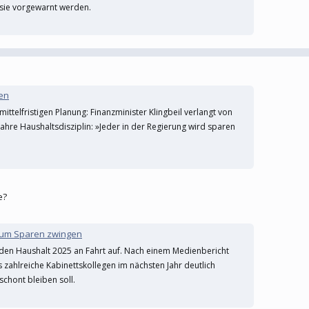
n sie vorgewarnt werden.
gen
ttelfristigen Planung: Finanzminister Klingbeil verlangt von
hre Haushaltsdisziplin: »Jeder in der Regierung wird sparen
e?
h zum Sparen zwingen
 den Haushalt 2025 an Fahrt auf. Nach einem Medienbericht
s zahlreiche Kabinettskollegen im nächsten Jahr deutlich
schont bleiben soll.