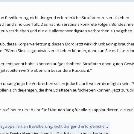
 an Bevölkerung, nicht dringend erforderliche Straftaten zu verschieben
schland sind überfüllt. Das hat nun erstmals konkrete Folgen: Bundesinne
rst zu verschieben und nur die allernotwendigsten Verbrechen zu begehen.
ub, diese Körperverletzung, diesen Mord jetzt wirklich unbedingt brauchen
. "Wenn Sie es irgendwie verschieben können, dann tun Sie es bitte zum 
eder entspannt habe, könnten aufgeschobene Straftaten dann guten Gewis
jetzt bitten wir Sie eben um besondere Rücksicht."
numgängliche Verbrechen sollen jedoch auch weiterhin möglich sein. "We
n sich diejenigen, die ihre Straftaten aufschieben können, jetzt zurückhal
 auf, heute um 18 Uhr fünf Minuten lang für alle zu applaudieren, die zu
iert an Bevölkerung, nicht dringend erforderliche Straftaten zu verschieben
se in Deutschland sind überfüllt. Das hat nun erstmals konkrete