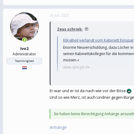
31 Juli 2025
Zeus schrieb:
Klingbeil verlangt vom Kabinett Einsp
Enorme Neuverschuldung, dazu Löcher in de
Ivo2
seinen Kabinettskollegen für die kommend
Administrator
müssen.«
Teammitglied
www.spiegel.de
Moment mal... war Lindner dafür nicht der Bö
Er war und er ist da nach wie vor der Böse
Und so wie Merz, ist auch Lindner gegen Bür
Lindner will Ministerien deu
In der Ampel nimmt der Streit 
fordert Finanzminister Lindner,
Sie haben keine Berechtigung Anhänge anzuseh
einsparen. Wen es trifft und we
www.br.de
Anhänge