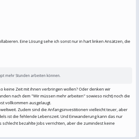
abieren. Eine Lösung sehe ich sonst nur in hart linken Ansätzen, die
upt mehr Stunden arbeiten können.
o keine Zeit mit ihnen verbringen wollen? Oder denken wir
Stunden nach dem "Wir müssen mehr arbeiten" sowieso nicht) noch die
lbst vollkommen ausgelaugt.
ltweit. Zudem sind die Anfangsinvestitionen vielleicht teuer, aber
dels ist die fehlende Lebenszeit. Und Einwanderung kann das nur
schlecht bezahlte Jobs verrichten, aber die zumindest keine