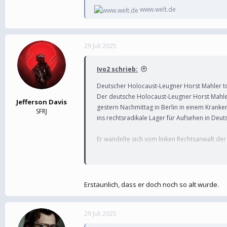
www.welt.de
29 Juli 2025
Ivo2 schrieb:
Deutscher Holocaust-Leugner Horst Mahler t
Der deutsche Holocaust-Leugner Horst Mahler i
Jefferson Davis
gestern Nachmittag in Berlin in einem Kranke
SFRJ
ins rechtsradikale Lager für Aufsehen in Deut
Er wandelte sich vom linken Rechtsanwalt de
Mehrfach wurde der Jurist von deutschen Geri
Höhe von insgesamt zehn Jahren und zwei M
Erstaunlich, dass er doch noch so alt wurde.
Deutscher Holocaust-Leugner
orf.at
29 Juli 2025