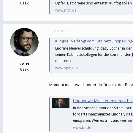
Geek
Opfer. Betroffene sind entsetzt. Künftig solle
www.mdr.de
30 Juli 2025
Klingbeil verlangt vom Kabinett Einsparun
Enorme Neuverschuldung, dazu Löcher in der mi
seinen Kabinettskollegen für die kommenden Ja
müssen.«
Zeus
www.spiegel.de
Geek
Moment mal... war Lindner dafür nicht der Bös
Lindner will Ministerien deutlic
In der Ampel nimmt der Streit über
fordert Finanzminister Lindner, das
einsparen. Wen es trifft und wer ver
www.br.de