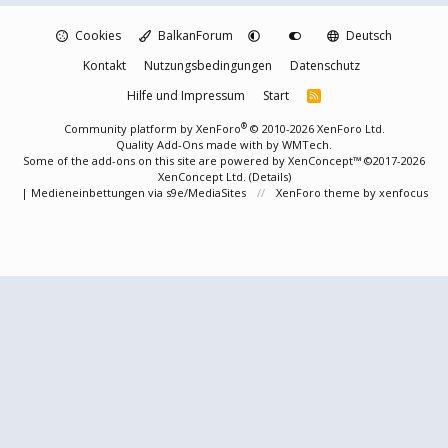
Cookies
BalkanForum
Deutsch
Kontakt
Nutzungsbedingungen
Datenschutz
Hilfe und Impressum
Start
R
S
S
®
Community platform by XenForo
© 2010-2026 XenForo Ltd.
Quality Add-Ons made with
by
WMTech
.
Some of the add-ons on this site are powered by
XenConcept™
©2017-2026
XenConcept Ltd. (
Details
)
|
Medieneinbettungen via s9e/MediaSites
XenForo theme
by xenfocus