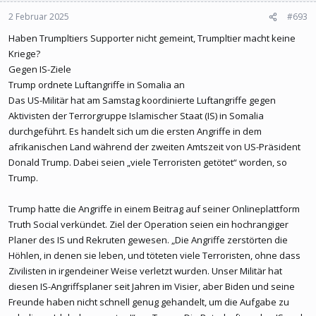
2 Februar 2025
#693
Haben Trumpltiers Supporter nicht gemeint, Trumpltier macht keine
Kriege?
Gegen IS-Ziele
Trump ordnete Luftangriffe in Somalia an
Das US-Militär hat am Samstag koordinierte Luftangriffe gegen
Aktivisten der Terrorgruppe Islamischer Staat (IS) in Somalia
durchgeführt. Es handelt sich um die ersten Angriffe in dem
afrikanischen Land während der zweiten Amtszeit von US-Präsident
Donald Trump. Dabei seien „viele Terroristen getötet“ worden, so
Trump.
Trump hatte die Angriffe in einem Beitrag auf seiner Onlineplattform
Truth Social verkündet. Ziel der Operation seien ein hochrangiger
Planer des IS und Rekruten gewesen. „Die Angriffe zerstörten die
Höhlen, in denen sie leben, und töteten viele Terroristen, ohne dass
Zivilisten in irgendeiner Weise verletzt wurden. Unser Militär hat
diesen IS-Angriffsplaner seit Jahren im Visier, aber Biden und seine
Freunde haben nicht schnell genug gehandelt, um die Aufgabe zu