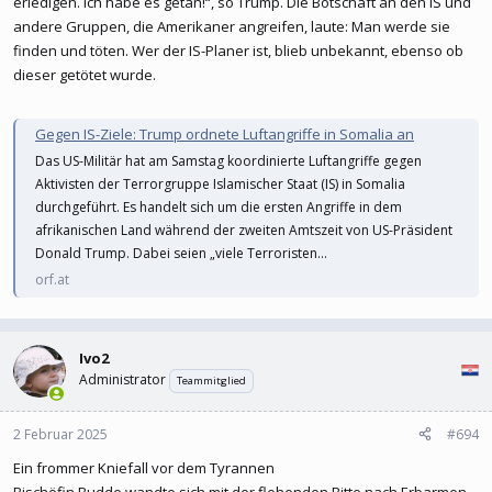
erledigen. Ich habe es getan!“, so Trump. Die Botschaft an den IS und
andere Gruppen, die Amerikaner angreifen, laute: Man werde sie
finden und töten. Wer der IS-Planer ist, blieb unbekannt, ebenso ob
dieser getötet wurde.
Gegen IS-Ziele: Trump ordnete Luftangriffe in Somalia an
Das US-Militär hat am Samstag koordinierte Luftangriffe gegen
Aktivisten der Terrorgruppe Islamischer Staat (IS) in Somalia
durchgeführt. Es handelt sich um die ersten Angriffe in dem
afrikanischen Land während der zweiten Amtszeit von US-Präsident
Donald Trump. Dabei seien „viele Terroristen...
orf.at
Ivo2
Administrator
Teammitglied
2 Februar 2025
#694
Ein frommer Kniefall vor dem Tyrannen
Bischöfin Budde wandte sich mit der flehenden Bitte nach Erbarmen