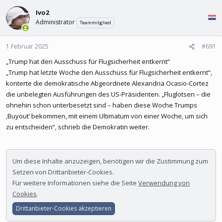
l
l
Ivo2
e
t
r
a
Administrator
Teammitglied
m
1 Februar 2025
#691
„Trump hat den Ausschuss für Flugsicherheit entkernt“
„Trump hat letzte Woche den Ausschuss für Flugsicherheit entkernt“,
konterte die demokratische Abgeordnete Alexandria Ocasio-Cortez
die unbelegten Ausführungen des US-Präsidenten. „Fluglotsen – die
ohnehin schon unterbesetzt sind – haben diese Woche Trumps
‚Buyout‘ bekommen, mit einem Ultimatum von einer Woche, um sich
zu entscheiden“, schrieb die Demokratin weiter.
Um diese Inhalte anzuzeigen, benötigen wir die Zustimmung zum
Setzen von Drittanbieter-Cookies.
Für weitere Informationen siehe die Seite
Verwendung von
Cookies
.
Drittanbieter-Cookies akzeptieren