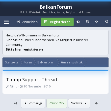
BalkanForum
Politik, Wirtschaft, Geschichte, Kultur, Religion und Soziales
Anmelden
Registrieren
Herzlich Willkommen im Balkanforum
Sind Sie neu hier? Dann werden Sie Mitglied in unserer
Community.
Bitte hier registrieren
Startseite
Foren
Balkanforum
Aussenpolitik
Trump Support-Thread
E
E
Nimo
10 November 2016
r
r
s
s
t
t
Erste
Letzte
Vorherige
70 von 227
Nächste
e
e
l
l