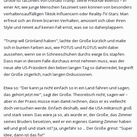
Große ist fasziniert von Donald Trump. Seine Freunde ebenso – in
einer Art, wie junge Menschen fasziniert sein können von besonders
verhaltensauffälligen Tiktok-Influencern oder Reality-TV-Stars: Man
erfreut sich an ihrem bizarren Verhalten, amüsiert sich über ihren
Style und nimmt auf keinen Fall ernst, was sie so daherplappern.
"Trump will Grönland haben", lachte der Große kürzlich und malte
sich in bunten Farben aus, wie POTUS und FLOTUS wohl dabei
aussehen, wenn sie in Schneeschuhen durchs ewige Eis stapfen.
Dass man in diesem Falle durchaus ernst nehmen muss, was der
neue alte US-Präsident den lieben langen Tag so daherredet, begreift
der Große zögerlich, nach langen Diskussionen.
Etwa so: "Der kann ja nicht einfach so in ein Land fahren und sagen,
das gehört jetzt mir", sagt der Große. Theoretisch nicht, sagen wir –
aber in der Praxis müsse man damit rechnen, dass er es vielleicht
doch versuchen werde. Einfach deshalb, weil die USA militärisch groß
und stark seien. Das wäre ja so, als würde er, der Große, das Zimmer
seines Bruders besetzen, weil er ein eigenes Gaming-Zimmer haben
will und groß und stark ist? Ja, ungefähr so ... Der Große grinst: "Super
Idee, dann ist das fix!"