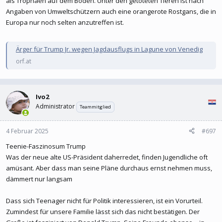
als Trophäen auf dem Boden. Unter den getöteten Tieren ist nach
Angaben von Umweltschützern auch eine orangerote Rostgans, die in
Europa nur noch selten anzutreffen ist.
Ärger für Trump Jr. wegen Jagdausflugs in Lagune von Venedig
orf.at
Ivo2
Administrator
Teammitglied
4 Februar 2025
#697
Teenie-Faszinosum Trump
Was der neue alte US-Präsident daherredet, finden Jugendliche oft
amüsant. Aber dass man seine Pläne durchaus ernst nehmen muss,
dämmert nur langsam
Dass sich Teenager nicht für Politik interessieren, ist ein Vorurteil.
Zumindest für unsere Familie lässt sich das nicht bestätigen. Der