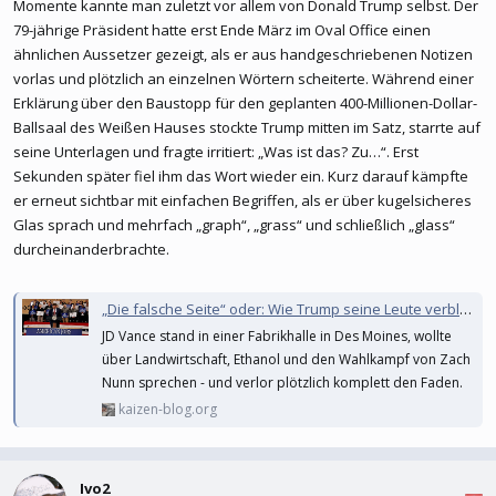
Momente kannte man zuletzt vor allem von Donald Trump selbst. Der
79-jährige Präsident hatte erst Ende März im Oval Office einen
ähnlichen Aussetzer gezeigt, als er aus handgeschriebenen Notizen
vorlas und plötzlich an einzelnen Wörtern scheiterte. Während einer
Erklärung über den Baustopp für den geplanten 400-Millionen-Dollar-
Ballsaal des Weißen Hauses stockte Trump mitten im Satz, starrte auf
seine Unterlagen und fragte irritiert: „Was ist das? Zu…“. Erst
Sekunden später fiel ihm das Wort wieder ein. Kurz darauf kämpfte
er erneut sichtbar mit einfachen Begriffen, als er über kugelsicheres
Glas sprach und mehrfach „graph“, „grass“ und schließlich „glass“
durcheinanderbrachte.
„Die falsche Seite“ oder: Wie Trump seine Leute verblödet
JD Vance stand in einer Fabrikhalle in Des Moines, wollte
über Landwirtschaft, Ethanol und den Wahlkampf von Zach
Nunn sprechen - und verlor plötzlich komplett den Faden.
kaizen-blog.org
Ivo2