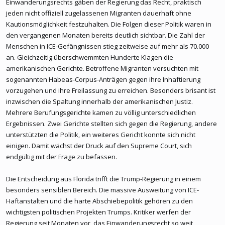
Einwanderungsrechts gäben der Regierung das Recht, praktisch
jeden nicht offiziell zugelassenen Migranten dauerhaft ohne
Kautionsmöglichkeit festzuhalten. Die Folgen dieser Politik waren in
den vergangenen Monaten bereits deutlich sichtbar. Die Zahl der
Menschen in ICE-Gefängnissen stieg zeitweise auf mehr als 70.000
an. Gleichzeitig überschwemmten Hunderte Klagen die
amerikanischen Gerichte. Betroffene Migranten versuchten mit
sogenannten Habeas-Corpus-Anträgen gegen ihre Inhaftierung
vorzugehen und ihre Freilassung zu erreichen. Besonders brisant ist
inzwischen die Spaltung innerhalb der amerikanischen Justiz.
Mehrere Berufungsgerichte kamen zu völlig unterschiedlichen
Ergebnissen. Zwei Gerichte stellten sich gegen die Regierung, andere
unterstützten die Politik, ein weiteres Gericht konnte sich nicht
einigen. Damit wächst der Druck auf den Supreme Court, sich
endgültig mit der Frage zu befassen.
Die Entscheidung aus Florida trifft die Trump-Regierung in einem
besonders sensiblen Bereich. Die massive Ausweitung von ICE-
Haftanstalten und die harte Abschiebepolitik gehören zu den
wichtigsten politischen Projekten Trumps. Kritiker werfen der
Regierung seit Monaten vor, das Einwanderungsrecht so weit