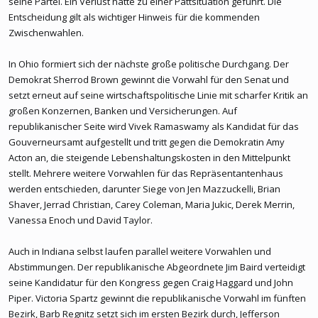
seine Partei. Ein Verlust hätte zu einer Pattsituation geführt. Die
Entscheidung gilt als wichtiger Hinweis für die kommenden
Zwischenwahlen.
In Ohio formiert sich der nächste große politische Durchgang. Der
Demokrat Sherrod Brown gewinnt die Vorwahl für den Senat und
setzt erneut auf seine wirtschaftspolitische Linie mit scharfer Kritik an
großen Konzernen, Banken und Versicherungen. Auf
republikanischer Seite wird Vivek Ramaswamy als Kandidat für das
Gouverneursamt aufgestellt und tritt gegen die Demokratin Amy
Acton an, die steigende Lebenshaltungskosten in den Mittelpunkt
stellt. Mehrere weitere Vorwahlen für das Repräsentantenhaus
werden entschieden, darunter Siege von Jen Mazzuckelli, Brian
Shaver, Jerrad Christian, Carey Coleman, Maria Jukic, Derek Merrin,
Vanessa Enoch und David Taylor.
Auch in Indiana selbst laufen parallel weitere Vorwahlen und
Abstimmungen. Der republikanische Abgeordnete Jim Baird verteidigt
seine Kandidatur für den Kongress gegen Craig Haggard und John
Piper. Victoria Spartz gewinnt die republikanische Vorwahl im fünften
Bezirk, Barb Regnitz setzt sich im ersten Bezirk durch, Jefferson