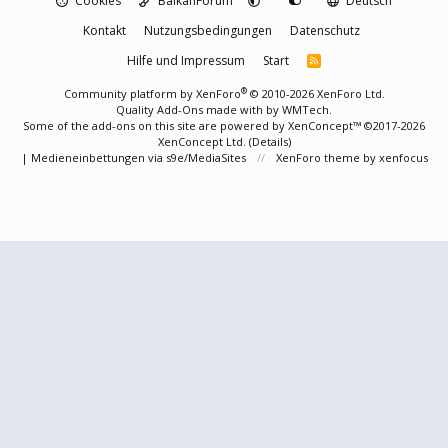
Cookies
BalkanForum
Deutsch
Kontakt
Nutzungsbedingungen
Datenschutz
Hilfe und Impressum
Start
R
S
S
®
Community platform by XenForo
© 2010-2026 XenForo Ltd.
Quality Add-Ons made with
by
WMTech
.
Some of the add-ons on this site are powered by
XenConcept™
©2017-2026
XenConcept Ltd. (
Details
)
|
Medieneinbettungen via s9e/MediaSites
XenForo theme
by xenfocus