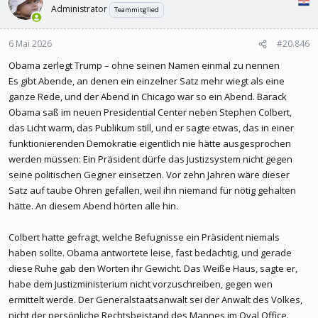
Administrator
Teammitglied
6 Mai 2026
#20.846
Obama zerlegt Trump – ohne seinen Namen einmal zu nennen
Es gibt Abende, an denen ein einzelner Satz mehr wiegt als eine
ganze Rede, und der Abend in Chicago war so ein Abend. Barack
Obama saß im neuen Presidential Center neben Stephen Colbert,
das Licht warm, das Publikum still, und er sagte etwas, das in einer
funktionierenden Demokratie eigentlich nie hätte ausgesprochen
werden müssen: Ein Präsident dürfe das Justizsystem nicht gegen
seine politischen Gegner einsetzen. Vor zehn Jahren wäre dieser
Satz auf taube Ohren gefallen, weil ihn niemand für nötig gehalten
hätte. An diesem Abend hörten alle hin.
Colbert hatte gefragt, welche Befugnisse ein Präsident niemals
haben sollte. Obama antwortete leise, fast bedächtig, und gerade
diese Ruhe gab den Worten ihr Gewicht. Das Weiße Haus, sagte er,
habe dem Justizministerium nicht vorzuschreiben, gegen wen
ermittelt werde. Der Generalstaatsanwalt sei der Anwalt des Volkes,
nicht der persönliche Rechtsbeistand des Mannes im Oval Office.