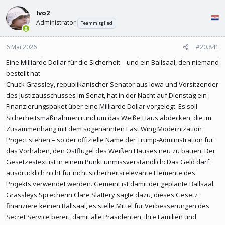
l
l
Ivo2
e
t
r
a
Administrator
Teammitglied
m
6 Mai 2026
#20.841
Eine Milliarde Dollar für die Sicherheit – und ein Ballsaal, den niemand
bestellt hat
Chuck Grassley, republikanischer Senator aus Iowa und Vorsitzender
des Justizausschusses im Senat, hat in der Nacht auf Dienstag ein
Finanzierungspaket über eine Milliarde Dollar vorgelegt. Es soll
Sicherheitsmaßnahmen rund um das Weiße Haus abdecken, die im
Zusammenhang mit dem sogenannten East Wing Modernization
Project stehen – so der offizielle Name der Trump-Administration für
das Vorhaben, den Ostflügel des Weißen Hauses neu zu bauen. Der
Gesetzestext ist in einem Punkt unmissverständlich: Das Geld darf
ausdrücklich nicht für nicht sicherheitsrelevante Elemente des
Projekts verwendet werden. Gemeint ist damit der geplante Ballsaal.
Grassleys Sprecherin Clare Slattery sagte dazu, dieses Gesetz
finanziere keinen Ballsaal, es stelle Mittel für Verbesserungen des
Secret Service bereit, damit alle Präsidenten, ihre Familien und