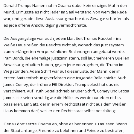
Donald Trumps Namen nahm Obama dabei kein einziges Mal in den
Mund. Er musste es nicht. Jeder im Saal verstand, von wem die Rede
war, und gerade diese Auslassung machte das Gesagte schärfer, als
es jede offene Anschuldigung vermocht hätte.
Die Ausgangslage war auch jedem klar. Seit Trumps Rückkehr ins
Weiße Haus reißen die Berichte nicht ab, wonach das Justizsystem
zum verlängerten Arm persönlicher Rechnungen umgebaut werde.
Pam Bondi, die ehemalige Justizministerin, soll laut mehreren Quellen
Anweisung erhalten haben, gegen jene vorzugehen, die Trump im
Weg standen. Adam Schiff war auf dieser Liste, der Mann, der im
ersten Amtsenthebungsverfahren eine tragende Rolle spielte. Auch
James Comey, der frühere FBI-Direktor. Trump selbst hat das nie
verschleiert. Auf Truth Social schrieb er über Schiff, Comey und Letitia
James, sie seien schuldig wie die Hölle, es werde nur eben nichts
passieren. Ein Satz, der in einem Rechtsstaat nicht aus dem Weißen
Haus kommen darf, weil er den Rechtsstaat selbst beschädigt.
Genau dort setzte Obama an, ohne es benennen zu müssen. Wenn
der Staat anfange, Freunde zu belohnen und Feinde zu bestrafen,