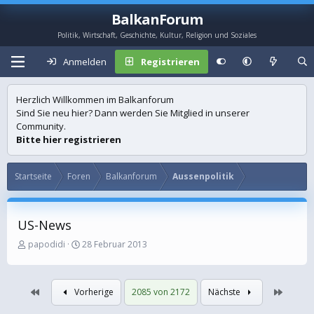
BalkanForum
Politik, Wirtschaft, Geschichte, Kultur, Religion und Soziales
Anmelden
Registrieren
Herzlich Willkommen im Balkanforum
Sind Sie neu hier? Dann werden Sie Mitglied in unserer
Community.
Bitte hier registrieren
Startseite
Foren
Balkanforum
Aussenpolitik
US-News
E
E
papodidi
28 Februar 2013
r
r
s
s
t
t
Erste
Letzte
Vorherige
2085 von 2172
Nächste
e
e
l
l