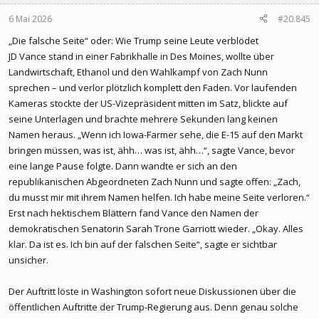
6 Mai 2026
#20.845
„Die falsche Seite“ oder: Wie Trump seine Leute verblödet
JD Vance stand in einer Fabrikhalle in Des Moines, wollte über
Landwirtschaft, Ethanol und den Wahlkampf von Zach Nunn
sprechen – und verlor plötzlich komplett den Faden. Vor laufenden
Kameras stockte der US-Vizepräsident mitten im Satz, blickte auf
seine Unterlagen und brachte mehrere Sekunden lang keinen
Namen heraus. „Wenn ich Iowa-Farmer sehe, die E-15 auf den Markt
bringen müssen, was ist, ähh… was ist, ähh…“, sagte Vance, bevor
eine lange Pause folgte. Dann wandte er sich an den
republikanischen Abgeordneten Zach Nunn und sagte offen: „Zach,
du musst mir mit ihrem Namen helfen. Ich habe meine Seite verloren.“
Erst nach hektischem Blättern fand Vance den Namen der
demokratischen Senatorin Sarah Trone Garriott wieder. „Okay. Alles
klar. Da ist es. Ich bin auf der falschen Seite“, sagte er sichtbar
unsicher.
Der Auftritt löste in Washington sofort neue Diskussionen über die
öffentlichen Auftritte der Trump-Regierung aus. Denn genau solche