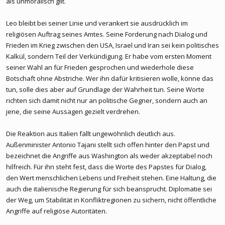
als unmoralisch gilt.
Leo bleibt bei seiner Linie und verankert sie ausdrücklich im
religiösen Auftrag seines Amtes. Seine Forderung nach Dialog und
Frieden im Krieg zwischen den USA, Israel und Iran sei kein politisches
Kalkül, sondern Teil der Verkündigung. Er habe vom ersten Moment
seiner Wahl an für Frieden gesprochen und wiederhole diese
Botschaft ohne Abstriche. Wer ihn dafür kritisieren wolle, könne das
tun, solle dies aber auf Grundlage der Wahrheit tun. Seine Worte
richten sich damit nicht nur an politische Gegner, sondern auch an
jene, die seine Aussagen gezielt verdrehen.
Die Reaktion aus Italien fällt ungewöhnlich deutlich aus.
Außenminister Antonio Tajani stellt sich offen hinter den Papst und
bezeichnet die Angriffe aus Washington als weder akzeptabel noch
hilfreich. Für ihn steht fest, dass die Worte des Papstes für Dialog,
den Wert menschlichen Lebens und Freiheit stehen. Eine Haltung, die
auch die italienische Regierung für sich beansprucht. Diplomatie sei
der Weg, um Stabilität in Konfliktregionen zu sichern, nicht öffentliche
Angriffe auf religiöse Autoritäten.