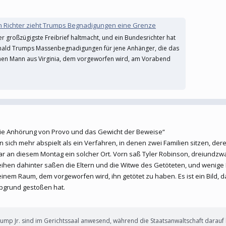
ein Richter zieht Trumps Begnadigungen eine Grenze
der großzügigste Freibrief haltmacht, und ein Bundesrichter hat
nald Trumps Massenbegnadigungen für jene Anhänger, die das
 einen Mann aus Virginia, dem vorgeworfen wird, am Vorabend
die Anhörung von Provo und das Gewicht der Beweise“
nen sich mehr abspielt als ein Verfahren, in denen zwei Familien sitzen, d
 war an diesem Montag ein solcher Ort. Vorn saß Tyler Robinson, dreiundz
 Reihen dahinter saßen die Eltern und die Witwe des Getöteten, und wenig
inem Raum, dem vorgeworfen wird, ihn getötet zu haben. Es ist ein Bild, d
Abgrund gestoßen hat.
rump Jr. sind im Gerichtssaal anwesend, während die Staatsanwaltschaft darauf h