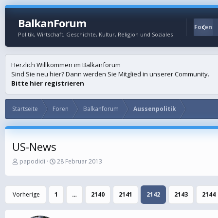
BalkanForum
Startseite
Foren
Politik, Wirtschaft, Geschichte, Kultur, Religion und Soziales
Herzlich Willkommen im Balkanforum
Sind Sie neu hier? Dann werden Sie Mitglied in unserer Community.
Bitte hier registrieren
Startseite
Foren
Balkanforum
Aussenpolitik
US-News
E
E
papodidi
28 Februar 2013
r
r
s
s
t
t
Vorherige
1
…
2140
2141
2142
2143
2144
e
e
l
l
l
l