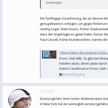
beantragen.
Die fünftägige Voranhörung, die an diesem M
genug Beweise vorliegen, um gegen Robinson ei
niedrig sogar. Mark Kouris, früher Staatsanwal
dass der Angeklagte es getan habe. Dieser Maßs
Paul Cassell, früher Bundesrichter, nannte die
"Wenn Eltern den eigenen Sohn ausl
Provo, Utah (KB) - Es gibt Gerichtss
Familien sitzen, deren Leben durch 
District Courthouse in Provo, Utah,
kaizen-blog.org
8 Juli 2026
Einsturzgefahr: New Yorker Wolkenkratzer lö
In New York hat ein womöglich einsturzgefäh