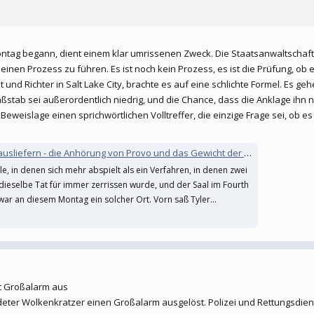
ontag begann, dient einem klar umrissenen Zweck. Die Staatsanwaltscha
nen Prozess zu führen. Es ist noch kein Prozess, es ist die Prüfung, ob e
t und Richter in Salt Lake City, brachte es auf eine schlichte Formel. Es 
tab sei außerordentlich niedrig, und die Chance, dass die Anklage ihn nic
 Beweislage einen sprichwörtlichen Volltreffer, die einzige Frage sei, ob 
iefern - die Anhörung von Provo und das Gewicht der Beweise"
äle, in denen sich mehr abspielt als ein Verfahren, in denen zwei
dieselbe Tat für immer zerrissen wurde, und der Saal im Fourth
 war an diesem Montag ein solcher Ort. Vorn saß Tyler...
st Großalarm aus
rdeter Wolkenkratzer einen Großalarm ausgelöst. Polizei und Rettungsd