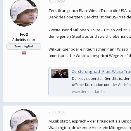
6 Juli 2026
e
t
r
a
Zerstörung nach Plan: Wieso Trump die USA a
m
Dank des obersten Gerichts ist der US-Präside
Zweitausend Millionen Dollar – um so viel ist 
Ivo2
den eigenen Staat aus und streicht lebensnot
Administrator
Teammitglied
Willkür, Gier oder ein teuflischer Plan? Wieso
amerikanische Weckruf bespricht Wege zur "de
Zerstörung nach Plan: Wieso Tru
Dank des obersten Gerichts ist der
offener Korruption und der Aushöhl
www.derstandard.at
7 Juli 2026
Musik statt Gespräch – der Präsident als Disc
Washington, drückende Hitze, ein Mittagessen 