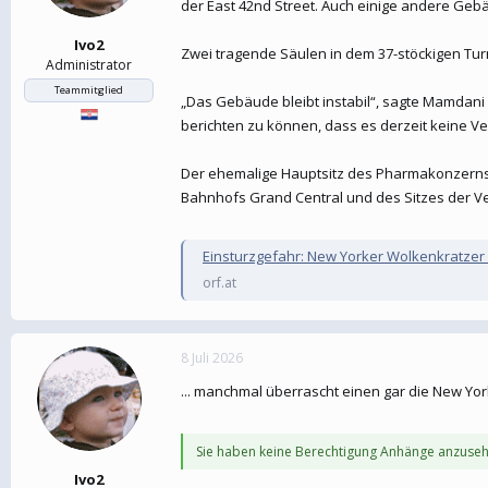
der East 42nd Street. Auch einige andere Geb
Ivo2
Zwei tragende Säulen in dem 37-stöckigen Tur
Administrator
Teammitglied
„Das Gebäude bleibt instabil“, sagte Mamdani
berichten zu können, dass es derzeit keine Ver
Der ehemalige Hauptsitz des Pharmakonzerns
Bahnhofs Grand Central und des Sitzes der V
Einsturzgefahr: New Yorker Wolkenkratzer
orf.at
8 Juli 2026
... manchmal überrascht einen gar die New Yor
Sie haben keine Berechtigung Anhänge anzuseh
Ivo2