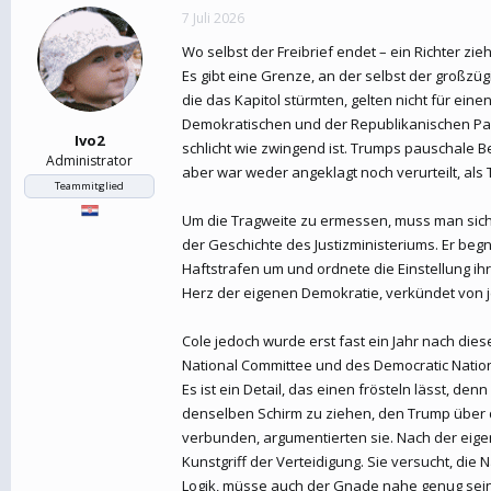
7 Juli 2026
Wo selbst der Freibrief endet – ein Richter 
Es gibt eine Grenze, an der selbst der großz
die das Kapitol stürmten, gelten nicht für e
Demokratischen und der Republikanischen Partei
Ivo2
schlicht wie zwingend ist. Trumps pauschale 
Administrator
aber war weder angeklagt noch verurteilt, al
Teammitglied
Um die Tragweite zu ermessen, muss man sich e
der Geschichte des Justizministeriums. Er b
Haftstrafen um und ordnete die Einstellung ihr
Herz der eigenen Demokratie, verkündet von 
Cole jedoch wurde erst fast ein Jahr nach di
National Committee und des Democratic Nation
Es ist ein Detail, das einen frösteln lässt, d
denselben Schirm zu ziehen, den Trump über d
verbunden, argumentierten sie. Nach der eigen
Kunstgriff der Verteidigung. Sie versucht, di
Logik, müsse auch der Gnade nahe genug sein