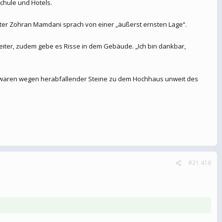
chule und Hotels.
ster Zohran Mamdani sprach von einer „äußerst ernsten Lage“.
eiter, zudem gebe es Risse in dem Gebäude. „Ich bin dankbar,
 waren wegen herabfallender Steine zu dem Hochhaus unweit des
#21.416