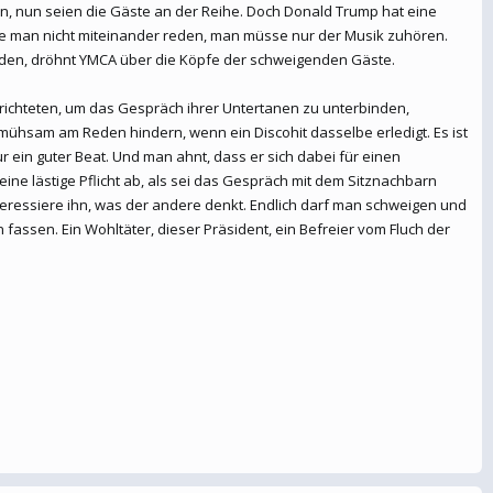
en, nun seien die Gäste an der Reihe. Doch Donald Trump hat eine
üsse man nicht miteinander reden, man müsse nur der Musik zuhören.
werden, dröhnt YMCA über die Köpfe der schweigenden Gäste.
richteten, um das Gespräch ihrer Untertanen zu unterbinden,
ühsam am Reden hindern, wenn ein Discohit dasselbe erledigt. Es ist
ur ein guter Beat. Und man ahnt, dass er sich dabei für einen
ine lästige Pflicht ab, als sei das Gespräch mit dem Sitznachbarn
eressiere ihn, was der andere denkt. Endlich darf man schweigen und
fassen. Ein Wohltäter, dieser Präsident, ein Befreier vom Fluch der