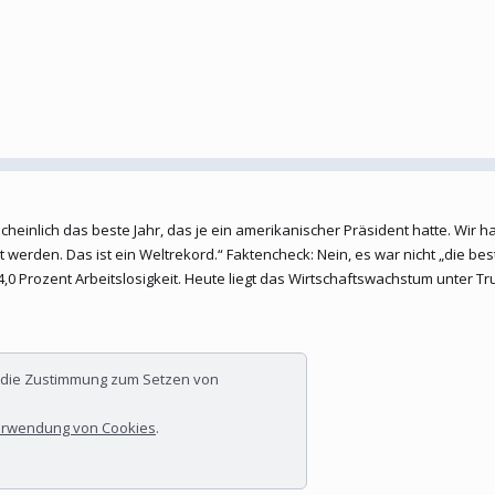
heinlich das beste Jahr, das je ein amerikanischer Präsident hatte. Wir hab
rt werden. Das ist ein Weltrekord.“ Faktencheck: Nein, es war nicht „die be
0 Prozent Arbeitslosigkeit. Heute liegt das Wirtschaftswachstum unter Trum
r die Zustimmung zum Setzen von
rwendung von Cookies
.