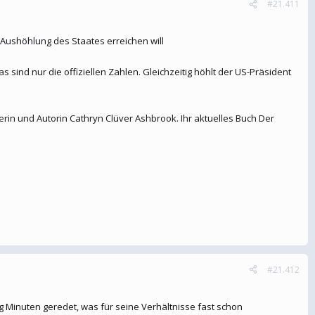
#21.411
 Aushöhlung des Staates erreichen will
 sind nur die offiziellen Zahlen. Gleichzeitig höhlt der US-Präsident
terin und Autorin Cathryn Clüver Ashbrook. Ihr aktuelles Buch Der
#21.412
g Minuten geredet, was für seine Verhältnisse fast schon