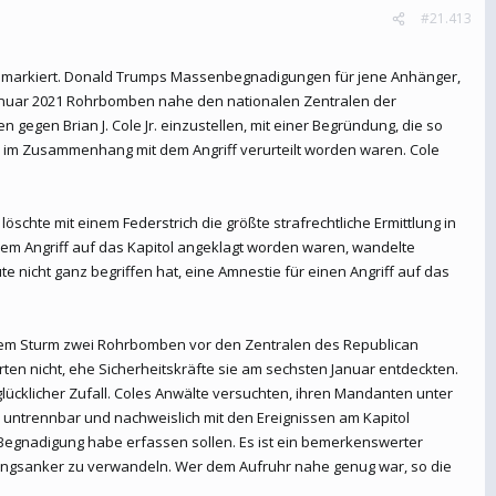
#21.413
ntag markiert. Donald Trumps Massenbegnadigungen für jene Anhänger,
 Januar 2021 Rohrbomben nahe den nationalen Zentralen der
gegen Brian J. Cole Jr. einzustellen, mit einer Begründung, die so
en im Zusammenhang mit dem Angriff verurteilt worden waren. Cole
chte mit einem Federstrich die größte strafrechtliche Ermittlung in
em Angriff auf das Kapitol angeklagt worden waren, wandelte
te nicht ganz begriffen hat, eine Amnestie für einen Angriff auf das
r dem Sturm zwei Rohrbomben vor den Zentralen des Republican
en nicht, ehe Sicherheitskräfte sie am sechsten Januar entdeckten.
glücklicher Zufall. Coles Anwälte versuchten, ihren Mandanten unter
 untrennbar und nachweislich mit den Ereignissen am Kapitol
s Begnadigung habe erfassen sollen. Es ist ein bemerkenswerter
ettungsanker zu verwandeln. Wer dem Aufruhr nahe genug war, so die