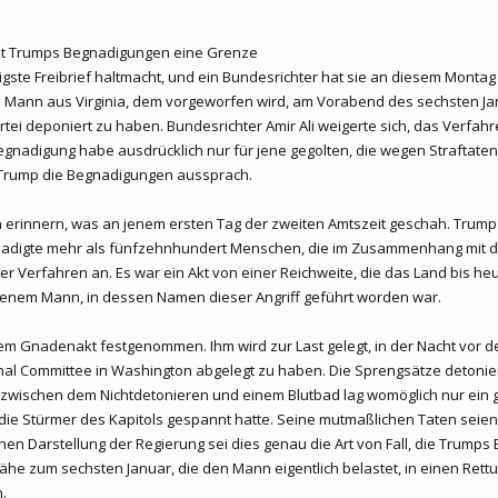
zieht Trumps Begnadigungen eine Grenze
ügigste Freibrief haltmacht, und ein Bundesrichter hat sie an diesem Mo
inen Mann aus Virginia, dem vorgeworfen wird, am Vorabend des sechsten
 deponiert zu haben. Bundesrichter Amir Ali weigerte sich, das Verfahren 
Begnadigung habe ausdrücklich nur für jene gegolten, die wegen Straftat
s Trump die Begnadigungen aussprach.
rinnern, was an jenem ersten Tag der zweiten Amtszeit geschah. Trump lös
egnadigte mehr als fünfzehnhundert Menschen, die im Zusammenhang mit d
er Verfahren an. Es war ein Akt von einer Reichweite, die das Land bis heu
jenem Mann, in dessen Namen dieser Angriff geführt worden war.
esem Gnadenakt festgenommen. Ihm wird zur Last gelegt, in der Nacht vo
al Committee in Washington abgelegt zu haben. Die Sprengsätze detoniert
enn zwischen dem Nichtdetonieren und einem Blutbad lag womöglich nur ein 
ie Stürmer des Kapitols gespannt hatte. Seine mutmaßlichen Taten seien
en Darstellung der Regierung sei dies genau die Art von Fall, die Trump
e Nähe zum sechsten Januar, die den Mann eigentlich belastet, in einen R
.