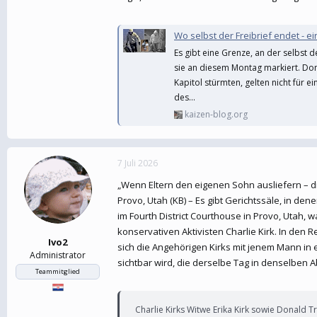
Wo selbst der Freibrief endet - 
Es gibt eine Grenze, an der selbst 
sie an diesem Montag markiert. Do
Kapitol stürmten, gelten nicht für
des...
kaizen-blog.org
7 Juli 2026
„Wenn Eltern den eigenen Sohn ausliefern – 
Provo, Utah (KB) – Es gibt Gerichtssäle, in de
im Fourth District Courthouse in Provo, Utah,
konservativen Aktivisten Charlie Kirk. In den
Ivo2
sich die Angehörigen Kirks mit jenem Mann in e
Administrator
sichtbar wird, die derselbe Tag in denselben 
Teammitglied
Charlie Kirks Witwe Erika Kirk sowie Donald T