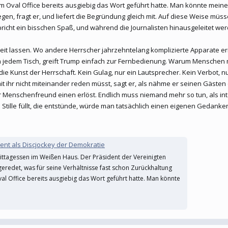
m Oval Office bereits ausgiebig das Wort geführt hatte. Man könnte mein
legen, fragt er, und liefert die Begründung gleich mit. Auf diese Weise m
spricht ein bisschen Spaß, und während die Journalisten hinausgeleitet 
t lassen. Wo andere Herrscher jahrzehntelang komplizierte Apparate er
 jedem Tisch, greift Trump einfach zur Fernbedienung. Warum Menschen m
die Kunst der Herrschaft. Kein Gulag, nur ein Lautsprecher. Kein Verbot, n
ihr nicht miteinander reden müsst, sagt er, als nähme er seinen Gästen e
Menschenfreund einen erlöst. Endlich muss niemand mehr so tun, als int
tille füllt, die entstünde, würde man tatsächlich einen eigenen Gedanken 
dent als Discjockey der Demokratie
ittagessen im Weißen Haus. Der Präsident der Vereinigten
geredet, was für seine Verhältnisse fast schon Zurückhaltung
al Office bereits ausgiebig das Wort geführt hatte. Man könnte