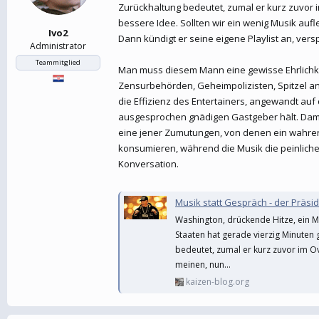
Zurückhaltung bedeutet, zumal er kurz zuvor i
bessere Idee. Sollten wir ein wenig Musik auf
Ivo2
Dann kündigt er seine eigene Playlist an, ver
Administrator
Teammitglied
Man muss diesem Mann eine gewisse Ehrlichkei
Zensurbehörden, Geheimpolizisten, Spitzel an
die Effizienz des Entertainers, angewandt auf 
ausgesprochen gnädigen Gastgeber hält. Damit 
eine jener Zumutungen, von denen ein wahrer 
konsumieren, während die Musik die peinliche S
Konversation.
Musik statt Gespräch - der Präsi
Washington, drückende Hitze, ein M
Staaten hat gerade vierzig Minuten 
bedeutet, zumal er kurz zuvor im Ov
meinen, nun...
kaizen-blog.org