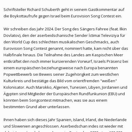
Schriftsteller Richard Schuberth geht in seinem Gastkommentar auf
die Boykottaufrufe gegen Israel beim Eurovision Song Contest ein.
Wir schreiben das Jahr 2024. Der Song des Sängers Fahree (feat. Ilkin
Dovlatov), den der aserbeidschanische Sender İctimai Televiziya für
den World Cup des schlechten musikalischen Geschmacks, auch
Eurovision Song Contest genannt, nominiert hatte, kam nicht über das
Halbfinale hinaus. Die Teilnahme des Landes am Kaspischen Meer
entkräftet den noch immer kursierenden Vorwurf, Israels Präsenz bei
einem europäischen beziehungsweise nach Europa benannten
Popwettbewerb sei Beweis seiner Zugehörigkeit zum westlichen
Kulturkreis und bestätige das Bild vom orientfremden "weißen"
Kolonisator. Auch Marokko, Algerien, Tunesien, Libyen, Jordanien und
Ägypten sind Mitglieder der Europäischen Rundfunkunion (EBU) und
könnten beim Songcontest mitmachen, was sie aus einem
bestimmten Grund aber unterlassen.
Ihnen haben sich dieses Jahr Spanien, Island, Irland, die Niederlande
und Slowenien angeschlossen. Aserbeidschan indes ist wieder mit