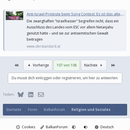
Anti-Israel-Proteste beim Song Contest: Es ist das alte, hässliche Lied
Die zwanghaften "Israelhasser" begreifen nicht, dass ein
Ausschluss des Landes vom ESC vor allem Netanjahu
genützt hätte – und sie zur antisemitischen Gewalt
beitragen
www.derstandard.at
Erste
Letzte
Vorherige
107 von 108
Nächste
Du musst dich einloggen oder registrieren, um hier zu antworten.
Bluesky
LinkedIn
E-Mail
Teilen:
Startseite
Foren
Balkanforum
Religion und Soziales
Cookies
BalkanForum
Deutsch