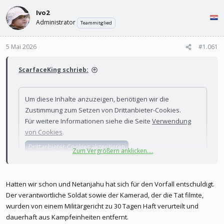
l
l
Ivo2
e
t
r
a
Administrator
Teammitglied
m
5 Mai 2026
#1.061
ScarfaceKing schrieb:
Um diese Inhalte anzuzeigen, benötigen wir die
Zustimmung zum Setzen von Drittanbieter-Cookies.
Für weitere Informationen siehe die Seite
Verwendung
von Cookies
.
Drittanbieter-Cookies akzeptieren
Zum Vergrößern anklicken....
Hatten wir schon und Netanjahu hat sich für den Vorfall entschuldigt.
Man schaue sich die antisemitischen Kommentare/Posts an. Jeder
Der verantwortliche Soldat sowie der Kamerad, der die Tat filmte,
weiß, die IDF darf das machen.
wurden von einem Militärgericht zu 30 Tagen Haft verurteilt und
dauerhaft aus Kampfeinheiten entfernt.