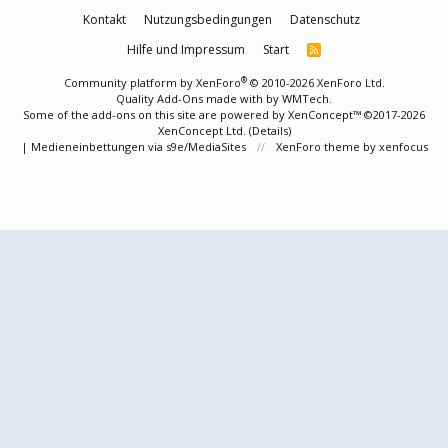
Kontakt
Nutzungsbedingungen
Datenschutz
Hilfe und Impressum
Start
R
S
S
®
Community platform by XenForo
© 2010-2026 XenForo Ltd.
Quality Add-Ons made with
by
WMTech
.
Some of the add-ons on this site are powered by
XenConcept™
©2017-2026
XenConcept Ltd. (
Details
)
|
Medieneinbettungen via s9e/MediaSites
XenForo theme
by xenfocus