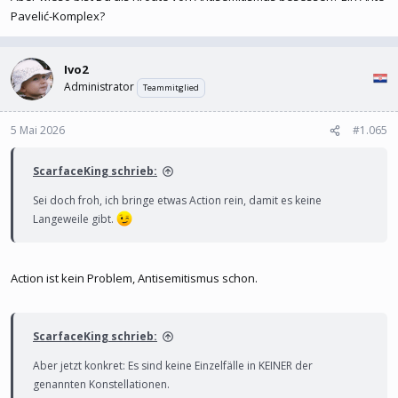
Pavelić-Komplex?
von Cookies
.
Drittanbieter-Cookies akzeptieren
Ivo2
Administrator
Teammitglied
Das ist bei weitem kein Einzelfall.
5 Mai 2026
#1.065
ScarfaceKing schrieb:
Sei doch froh, ich bringe etwas Action rein, damit es keine
Langeweile gibt.
Action ist kein Problem, Antisemitismus schon.
ScarfaceKing schrieb:
Aber jetzt konkret: Es sind keine Einzelfälle in KEINER der
genannten Konstellationen.