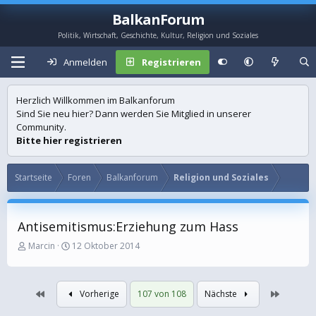
BalkanForum
Politik, Wirtschaft, Geschichte, Kultur, Religion und Soziales
Anmelden
Registrieren
Herzlich Willkommen im Balkanforum
Sind Sie neu hier? Dann werden Sie Mitglied in unserer
Community.
Bitte hier registrieren
Startseite
Foren
Balkanforum
Religion und Soziales
Antisemitismus:Erziehung zum Hass
E
E
Marcin
12 Oktober 2014
r
r
s
s
t
t
Erste
Letzte
Vorherige
107 von 108
Nächste
e
e
l
l