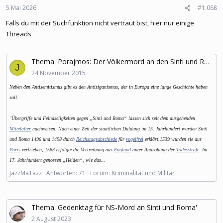
5 Mai 2026
#1.068
Falls du mit der Suchfunktion nicht vertraut bist, hier nur einige
Threads
Thema 'Porajmos: Der Völkermord an den Sinti und Roma - der europäische Antiziganismus.'
J
24 November 2015
Neben den Antisemitismus gibt es den Antiziganismus, der in Europa eine lange Geschichte haben
soll.
"
Übergriffe und Feindseligkeiten gegen „Sinti und Roma“ lassen sich seit dem ausgehenden
Mittelalter
nachweisen. Nach einer Zeit der staatlichen Duldung im 15. Jahrhundert wurden Sinti
und Roma 1496 und 1498 durch
Reichstagsabschiede
für
vogelfrei
erklärt.1539 wurden sie aus
Paris
vertrieben, 1563 erfolgte die Vertreibung aus
England
unter Androhung der
Todesstrafe
. Im
17. Jahrhundert genossen „Heiden“, wie das...
JazzMaTazz
Antworten: 71
Forum:
Kriminalität und Militär
Thema 'Gedenktag für NS-Mord an Sinti und Roma'
2 August 2023