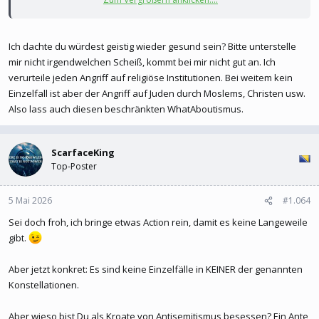
Um diese Inhalte anzuzeigen, benötigen wir die
Zustimmung zum Setzen von Drittanbieter-Cookies.
Ich dachte du würdest geistig wieder gesund sein? Bitte unterstelle
Für weitere Informationen siehe die Seite
Verwendung
mir nicht irgendwelchen Scheiß, kommt bei mir nicht gut an. Ich
von Cookies
.
verurteile jeden Angriff auf religiöse Institutionen. Bei weitem kein
Drittanbieter-Cookies akzeptieren
Einzelfall ist aber der Angriff auf Juden durch Moslems, Christen usw.
Also lass auch diesen beschränkten WhatAboutismus.
Um diese Inhalte anzuzeigen, benötigen wir die
ScarfaceKing
Top-Poster
Zustimmung zum Setzen von Drittanbieter-Cookies.
Für weitere Informationen siehe die Seite
Verwendung
von Cookies
.
5 Mai 2026
#1.064
Drittanbieter-Cookies akzeptieren
Sei doch froh, ich bringe etwas Action rein, damit es keine Langeweile
gibt.
Aber jetzt konkret: Es sind keine Einzelfälle in KEINER der genannten
Konstellationen.
Um diese Inhalte anzuzeigen, benötigen wir die
Zustimmung zum Setzen von Drittanbieter-Cookies.
Aber wieso bist Du als Kroate von Antisemitismus besessen? Ein Ante
Für weitere Informationen siehe die Seite
Verwendung