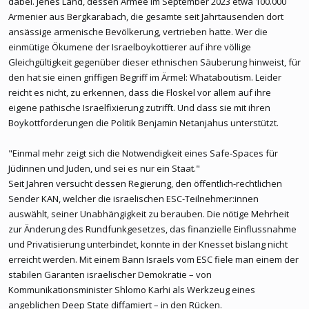
dabei. Jenes Land, dessen Armee im September 2023 etwa 100.000
Armenier aus Bergkarabach, die gesamte seit Jahrtausenden dort
ansässige armenische Bevölkerung, vertrieben hatte. Wer die
einmütige Ökumene der Israelboykottierer auf ihre völlige
Gleichgültigkeit gegenüber dieser ethnischen Säuberung hinweist, für
den hat sie einen griffigen Begriff im Ärmel: Whataboutism. Leider
reicht es nicht, zu erkennen, dass die Floskel vor allem auf ihre
eigene pathische Israelfixierung zutrifft. Und dass sie mit ihren
Boykottforderungen die Politik Benjamin Netanjahus unterstützt.
"Einmal mehr zeigt sich die Notwendigkeit eines Safe-Spaces für
Jüdinnen und Juden, und sei es nur ein Staat."
Seit Jahren versucht dessen Regierung, den öffentlich-rechtlichen
Sender KAN, welcher die israelischen ESC-Teilnehmer:innen
auswählt, seiner Unabhängigkeit zu berauben. Die nötige Mehrheit
zur Änderung des Rundfunkgesetzes, das finanzielle Einflussnahme
und Privatisierung unterbindet, konnte in der Knesset bislang nicht
erreicht werden. Mit einem Bann Israels vom ESC fiele man einem der
stabilen Garanten israelischer Demokratie – von
Kommunikationsminister Shlomo Karhi als Werkzeug eines
angeblichen Deep State diffamiert – in den Rücken.