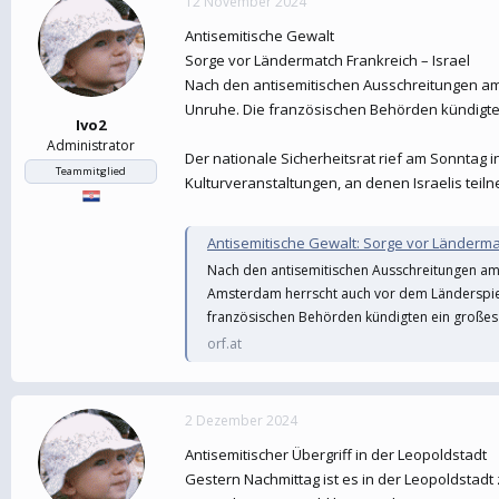
12 November 2024
Antisemitische Gewalt
Sorge vor Ländermatch Frankreich – Israel
Nach den antisemitischen Ausschreitungen am 
Unruhe. Die französischen Behörden kündigten
Ivo2
Administrator
Der nationale Sicherheitsrat rief am Sonntag 
Teammitglied
Kulturveranstaltungen, an denen Israelis teiln
Antisemitische Gewalt: Sorge vor Ländermat
Nach den antisemitischen Ausschreitungen am 
Amsterdam herrscht auch vor dem Länderspiel 
französischen Behörden kündigten ein großes A
orf.at
2 Dezember 2024
Antisemitischer Übergriff in der Leopoldstadt
Gestern Nachmittag ist es in der Leopoldstadt