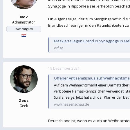
Synagoge in Ripponlea sei „erheblich beschä
Ivo2
Ein Augenzeuge, der zum Morgengebet in die 
Administrator
Brandbeschleuniger in den Räumlichkeiten zu
Teammitglied
Maskierte legen Brand in Synagpoge in M
orf.at
19 Dezember 2024
Offener Antisemitismus auf Weihnachtsmar
Auf dem Weihnachtsmarkt einer Darmstädter K
verbotene Hamas-Kennzeichen verwendet. Stadt
Strafanzeige. Jetzt hat sich der Pfarrer der b
Zeus
www.hessenschau.de
Geek
Deutschland ist, wenn es auch an Weihnachte