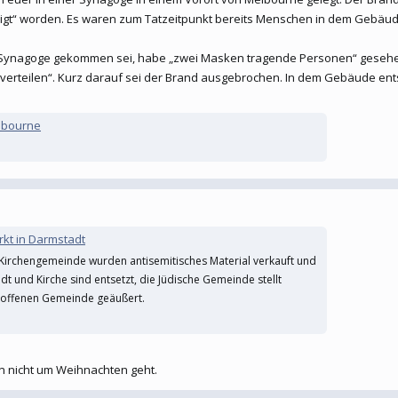
digt“ worden. Es waren zum Tatzeitpunkt bereits Menschen in dem Gebäud
Synagoge gekommen sei, habe „zwei Masken tragende Personen“ gesehen, h
 verteilen“. Kurz darauf sei der Brand ausgebrochen. In dem Gebäude e
elbourne
kt in Darmstadt
irchengemeinde wurden antisemitisches Material verkauft und
 und Kirche sind entsetzt, die Jüdische Gemeinde stellt
etroffenen Gemeinde geäußert.
n nicht um Weihnachten geht.