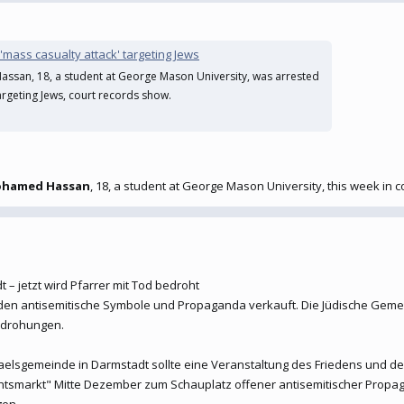
 'mass casualty attack' targeting Jews
ssan, 18, a student at George Mason University, was arrested
argeting Jews, court records show.
Mohamed Hassan
, 18, a student at George Mason University, this week in c
– jetzt wird Pfarrer mit Tod bedroht
n antisemitische Symbole und Propaganda verkauft. Die Jüdische Gemein
rddrohungen.
lsgemeinde in Darmstadt sollte eine Veranstaltung des Friedens und des
htsmarkt" Mitte Dezember zum Schauplatz offener antisemitischer Propag
gen.