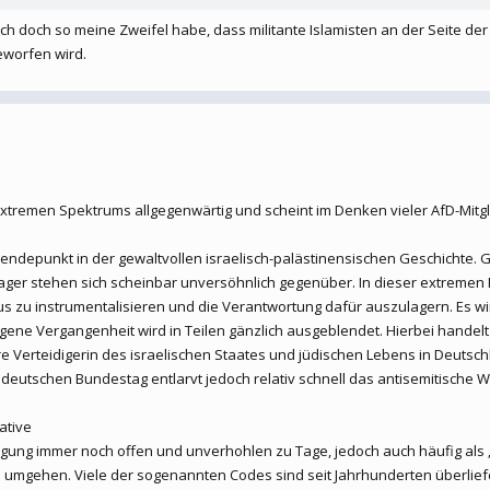
ch doch so meine Zweifel habe, dass militante Islamisten an der Seite der
eworfen wird.
sextremen Spektrums allgegenwärtig und scheint im Denken vieler AfD-Mitgl
Wendepunkt in der gewaltvollen israelisch-palästinensischen Geschichte. G
ager stehen sich scheinbar unversöhnlich gegenüber. In dieser extremen P
us zu instrumentalisieren und die Verantwortung dafür auszulagern. Es wi
gene Vergangenheit wird in Teilen gänzlich ausgeblendet. Hierbei handel
hre Verteidigerin des israelischen Staates und jüdischen Lebens in Deutsc
utschen Bundestag entlarvt jedoch relativ schnell das antisemitische Welt
ative
erfolgung immer noch offen und unverhohlen zu Tage, jedoch auch häufig al
u umgehen. Viele der sogenannten Codes sind seit Jahrhunderten überlief