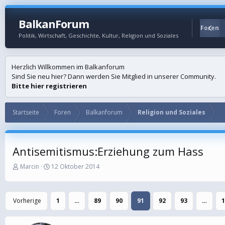
BalkanForum
Startseite
Foren
Politik, Wirtschaft, Geschichte, Kultur, Religion und Soziales
Herzlich Willkommen im Balkanforum
Sind Sie neu hier? Dann werden Sie Mitglied in unserer Community.
Bitte hier registrieren
Startseite
Foren
Balkanforum
Religion und Soziales
Antisemitismus:Erziehung zum Hass
E
E
Marcin
12 Oktober 2014
r
r
s
s
t
t
Vorherige
1
…
89
90
91
92
93
…
1
e
e
l
l
l
l