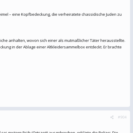
imel – eine Kopfbedeckung, die verheiratete chassidische Juden zu
che anhalten, wovon sich einer als mutmaßlicher Täter herausstellte.
ckung in der Ablage einer Altkleidersammelbox entdeckt. Er brachte
#904
ei gestern Früh (Ortszeit) ausgebrochen, erklärte die Polizei. Die