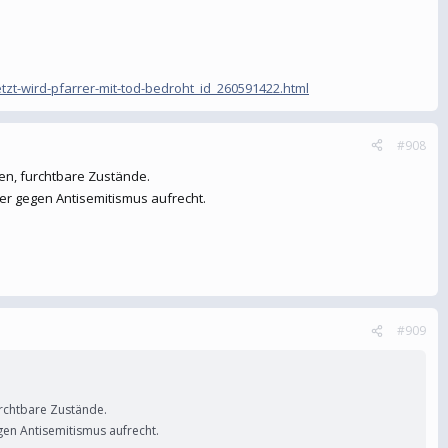
zt-wird-pfarrer-mit-tod-bedroht_id_260591422.html
#908
en, furchtbare Zustände.
er gegen Antisemitismus aufrecht.
#909
urchtbare Zustände.
gen Antisemitismus aufrecht.