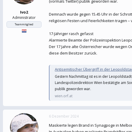
(vormals Twitter) publik geworden war.
Ivo2
Demnach wurde gegen 15.45 Uhr in der Schrott
Administrator
religiösen Festen und Feierlichkeiten tragen –
Teammitglied
17-Jähriger rasch gefasst
Alarmierte Beamte der Polizeiinspektion Leop
Der 17 Jahre alte Österreicher wurde wegen O
diese dem Besitzer zurück.
Antisemitischer Übergriff in der Leopoldsta
Gestern Nachmittag ist es in der Leopoldstad
Landespolizeidirektion Wien bestätigte am Son
publik geworden war.
wien.orf.at
6 Dezember 2024
Maskierte legen Brand in Synagpoge in Melbo
In Australien haben maskierte Brandstifter ein