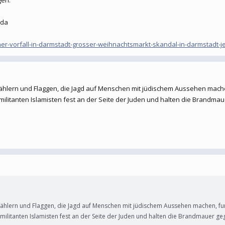
nda
r-vorfall-in-darmstadt-grosser-weihnachtsmarkt-skandal-in-darmstadt-jet
 Wählern und Flaggen, die Jagd auf Menschen mit jüdischem Aussehen mach
ilitanten Islamisten fest an der Seite der Juden und halten die Brandmau
D Wählern und Flaggen, die Jagd auf Menschen mit jüdischem Aussehen machen, f
ilitanten Islamisten fest an der Seite der Juden und halten die Brandmauer ge