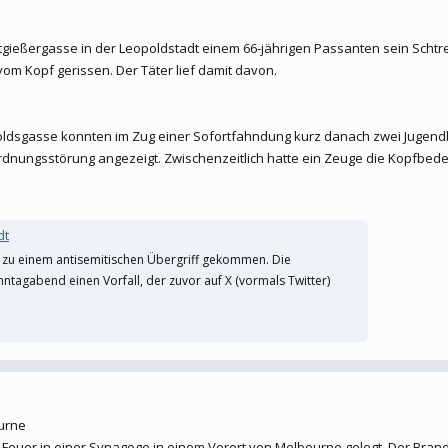
gießergasse in der Leopoldstadt einem 66-jährigen Passanten sein Schtre
 vom Kopf gerissen. Der Täter lief damit davon.
oldsgasse konnten im Zug einer Sofortfahndung kurz danach zwei Jugendli
rdnungsstörung angezeigt. Zwischenzeitlich hatte ein Zeuge die Kopfbede
dt
t zu einem antisemitischen Übergriff gekommen. Die
ntagabend einen Vorfall, der zuvor auf X (vormals Twitter)
urne
 Feuer in einer Synagoge in einem Vorort von Melbourne gelegt. Der Brand s