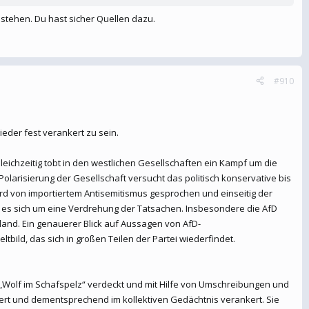
 stehen. Du hast sicher Quellen dazu.
#910
ieder fest verankert zu sein.
leichzeitig tobt in den westlichen Gesellschaften ein Kampf um die
olarisierung der Gesellschaft versucht das politisch konservative bis
rd von importiertem Antisemitismus gesprochen und einseitig der
t es sich um eine Verdrehung der Tatsachen. Insbesondere die AfD
hland. Ein genauerer Blick auf Aussagen von AfD-
bild, das sich in großen Teilen der Partei wiederfindet.
s „Wolf im Schafspelz“ verdeckt und mit Hilfe von Umschreibungen und
ert und dementsprechend im kollektiven Gedächtnis verankert. Sie