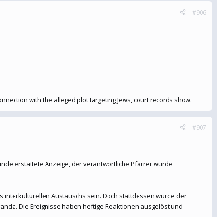
#906
onnection with the alleged plot targeting Jews, court records show.
#907
de erstattete Anzeige, der verantwortliche Pfarrer wurde
 interkulturellen Austauschs sein. Doch stattdessen wurde der
anda. Die Ereignisse haben heftige Reaktionen ausgelöst und