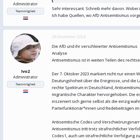
Administrator
Sehr interessant. Schreib mehr davon. Wobei i
Teammitglied
Ich habe Quellen, wo AfD Antisemitismus vorg
29 Dezember 2024
Die AfD und ihr verschleierter Antisemitismus
Analyse
Antisemitismus ist in weiten Teilen des recht
Ivo2
Der 7. Oktober 2023 markiert nicht nur einen 
Administrator
Deutungshoheit über die Ereignisse, und die L
Teammitglied
rechte Spektrum in Deutschland, Antisemitism
migrantische Charakter hervorgehoben. Die ei
inszeniert sich gerne selbst als die einzig wa
Parteifunktionär*innen und Redebeiträgen im de
Antisemitische Codes und Verschwörungsnarr
Antisemitismus tritt trotz strafrechtlicher V
Codes1, auch um strafrechtliche Verfolgung z