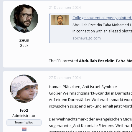
21 Dezember 2024
College student allegedly plotted
Abdullah Ezzeldin Taha Mohamed Ha
in connection with an alleged plot t
abcnews.go.com
Zeus
Geek
The FBI arrested
Abdullah Ezzeldin Taha 
27 Dezember 2024
Hamas-Plätzchen, Anti-Israel-Symbole
Großer Weihnachtsmarkt-Skandal in Darmstadt 
Auf einem Darmstädter Weihnachtsmarkt wurde
inzwischen suspendiert - und erhält jetzt Mo
Ivo2
Administrator
Der Weihnachtsmarkt der evangelischen Michae
Teammitglied
sogenannte „Anti-Koloniale Friedens-Weihnac
weitreichende Konsequenzen nach sich gezo