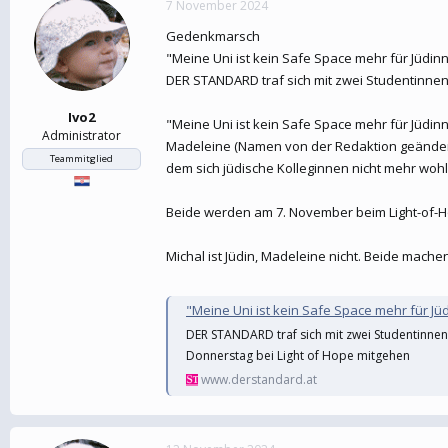
7 November 2024
e
t
r
a
Gedenkmarsch
m
"Meine Uni ist kein Safe Space mehr für Jüdin
DER STANDARD traf sich mit zwei Studentinnen
Ivo2
"Meine Uni ist kein Safe Space mehr für Jüdinn
Administrator
Madeleine (Namen von der Redaktion geändert),
Teammitglied
dem sich jüdische Kolleginnen nicht mehr woh
Beide werden am 7. November beim Light-of-H
Michal ist Jüdin, Madeleine nicht. Beide mache
"Meine Uni ist kein Safe Space mehr für Jü
DER STANDARD traf sich mit zwei Studentinnen
Donnerstag bei Light of Hope mitgehen
www.derstandard.at