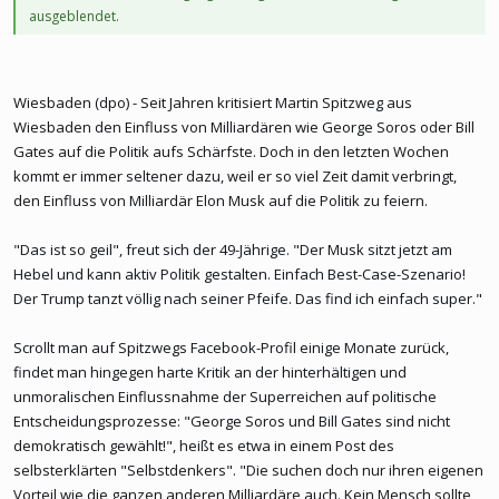
ausgeblendet.
Wiesbaden (dpo) - Seit Jahren kritisiert Martin Spitzweg aus
Wiesbaden den Einfluss von Milliardären wie George Soros oder Bill
Gates auf die Politik aufs Schärfste. Doch in den letzten Wochen
kommt er immer seltener dazu, weil er so viel Zeit damit verbringt,
den Einfluss von Milliardär Elon Musk auf die Politik zu feiern.
"Das ist so geil", freut sich der 49-Jährige. "Der Musk sitzt jetzt am
Hebel und kann aktiv Politik gestalten. Einfach Best-Case-Szenario!
Der Trump tanzt völlig nach seiner Pfeife. Das find ich einfach super."
Scrollt man auf Spitzwegs Facebook-Profil einige Monate zurück,
findet man hingegen harte Kritik an der hinterhältigen und
unmoralischen Einflussnahme der Superreichen auf politische
Entscheidungsprozesse: "George Soros und Bill Gates sind nicht
demokratisch gewählt!", heißt es etwa in einem Post des
selbsterklärten "Selbstdenkers". "Die suchen doch nur ihren eigenen
Vorteil wie die ganzen anderen Milliardäre auch. Kein Mensch sollte