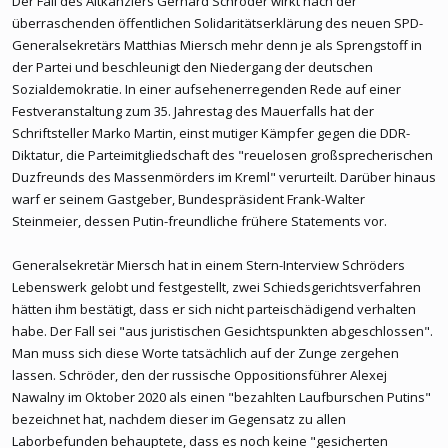
Der Fall des Altkanzlers Gerhard Schröder wirkt nach der
überraschenden öffentlichen Solidaritätserklärung des neuen SPD-
Generalsekretärs Matthias Miersch mehr denn je als Sprengstoff in
der Partei und beschleunigt den Niedergang der deutschen
Sozialdemokratie. In einer aufsehenerregenden Rede auf einer
Festveranstaltung zum 35. Jahrestag des Mauerfalls hat der
Schriftsteller Marko Martin, einst mutiger Kämpfer gegen die DDR-
Diktatur, die Parteimitgliedschaft des "reuelosen großsprecherischen
Duzfreunds des Massenmörders im Kreml" verurteilt. Darüber hinaus
warf er seinem Gastgeber, Bundespräsident Frank-Walter
Steinmeier, dessen Putin-freundliche frühere Statements vor.
Generalsekretär Miersch hat in einem Stern-Interview Schröders
Lebenswerk gelobt und festgestellt, zwei Schiedsgerichtsverfahren
hätten ihm bestätigt, dass er sich nicht parteischädigend verhalten
habe. Der Fall sei "aus juristischen Gesichtspunkten abgeschlossen".
Man muss sich diese Worte tatsächlich auf der Zunge zergehen
lassen. Schröder, den der russische Oppositionsführer Alexej
Nawalny im Oktober 2020 als einen "bezahlten Laufburschen Putins"
bezeichnet hat, nachdem dieser im Gegensatz zu allen
Laborbefunden behauptete, dass es noch keine "gesicherten