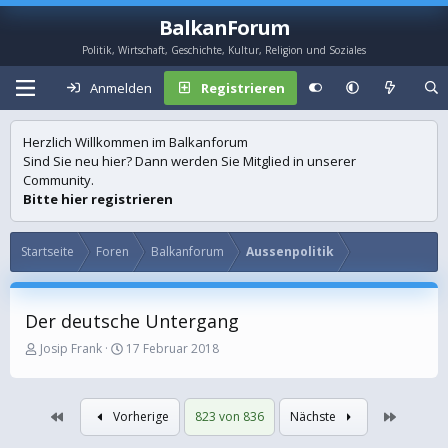
BalkanForum
Politik, Wirtschaft, Geschichte, Kultur, Religion und Soziales
Anmelden
Registrieren
Herzlich Willkommen im Balkanforum
Sind Sie neu hier? Dann werden Sie Mitglied in unserer
Community.
Bitte hier registrieren
Startseite
Foren
Balkanforum
Aussenpolitik
Der deutsche Untergang
E
E
Josip Frank
17 Februar 2018
r
r
s
s
t
t
Erste
Letzte
Vorherige
823 von 836
Nächste
e
e
l
l