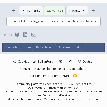
Erste
Letzte
Vorherige
823 von 836
Nächste
Du musst dich einloggen oder registrieren, um hier zu antworten.
Bluesky
LinkedIn
E-Mail
Teilen:
Startseite
Foren
Balkanforum
Aussenpolitik
Cookies
BalkanForum
Deutsch
Kontakt
Nutzungsbedingungen
Datenschutz
Hilfe und Impressum
Start
R
S
S
®
Community platform by XenForo
© 2010-2026 XenForo Ltd.
Quality Add-Ons made with
by
WMTech
.
Some of the add-ons on this site are powered by
XenConcept™
©2017-2026
XenConcept Ltd. (
Details
)
|
Medieneinbettungen via s9e/MediaSites
XenForo theme
by xenfocus