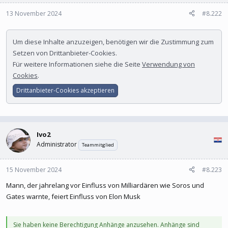
‚Aramsamsam‘ singt man ein Pseudo-Arabisch und ahmt zusätzlich
die muslimische Gebetshaltung parallel zum Singen nach“,
erklärt
13 November 2024
#8.222
Dr. Nepomuk Riva (47)
, Musikethnologe an der Hochschule für
Musik, Theater und Medien Hannover, in einem Interview mit dem
Um diese Inhalte anzuzeigen, benötigen wir die Zustimmung zum
Klett-Verlag. Auch das ZDF sieht das beliebte Kinderlied
Setzen von Drittanbieter-Cookies.
problematisch. Laut des von ZDFkultur betreuten Instagram-
Für weitere Informationen siehe die Seite
Verwendung von
Kanals „aroundtheworld“ könne das populäre Kinderlied „als
Cookies
.
Verballhornung der arabischen Sprachen gedeutet“ werden. Die
„gebetsähnliche Verbeugung während des Liedes“ könne man gar
Drittanbieter-Cookies akzeptieren
als (mögliche) „Ablehnung des Islam“ interpretieren.
Ivo2
Administrator
Teammitglied
15 November 2024
#8.223
Mann, der jahrelang vor Einfluss von Milliardären wie Soros und
Gates warnte, feiert Einfluss von Elon Musk
Sie haben keine Berechtigung Anhänge anzusehen. Anhänge sind