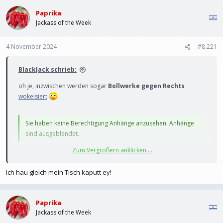
l
l
e
Paprika
t
r
a
Jackass of the Week
m
4 November 2024
#8.221
BlackJack schrieb:
oh je, inzwischen werden sogar
Bollwerke gegen Rechts
wokeisiert
Sie haben keine Berechtigung Anhänge anzusehen. Anhänge
sind ausgeblendet.
Zum Vergrößern anklicken....
Immer wenn sie schreiben "umstritten" ist der/die jenige erledigt,
Ich hau gleich mein Tisch kaputt ey!
dann auch noch "Ablehnung des Islam", dann ist richtig
zappenduster, auch für Bollwerke:
Paprika
Jackass of the Week
Doch letztgenanntes Stück ist inzwischen umstritten: „In