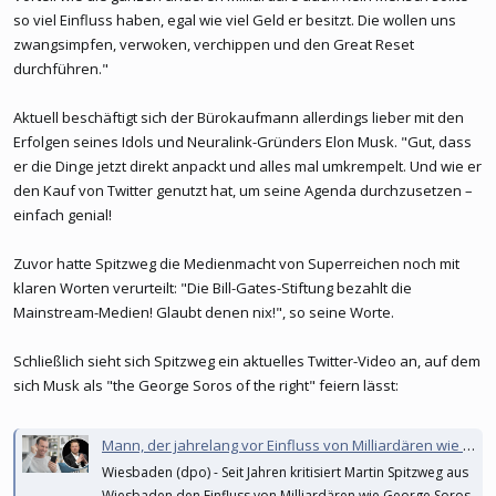
so viel Einfluss haben, egal wie viel Geld er besitzt. Die wollen uns
zwangsimpfen, verwoken, verchippen und den Great Reset
durchführen."
Aktuell beschäftigt sich der Bürokaufmann allerdings lieber mit den
Erfolgen seines Idols und Neuralink-Gründers Elon Musk. "Gut, dass
er die Dinge jetzt direkt anpackt und alles mal umkrempelt. Und wie er
den Kauf von Twitter genutzt hat, um seine Agenda durchzusetzen –
einfach genial!
Zuvor hatte Spitzweg die Medienmacht von Superreichen noch mit
klaren Worten verurteilt: "Die Bill-Gates-Stiftung bezahlt die
Mainstream-Medien! Glaubt denen nix!", so seine Worte.
Schließlich sieht sich Spitzweg ein aktuelles Twitter-Video an, auf dem
sich Musk als "the George Soros of the right" feiern lässt:
Mann, der jahrelang vor Einfluss von Milliardären wie Soros und Gates warnte, feiert Einfluss von Elon Musk
Wiesbaden (dpo) - Seit Jahren kritisiert Martin Spitzweg aus
Wiesbaden den Einfluss von Milliardären wie George Soros