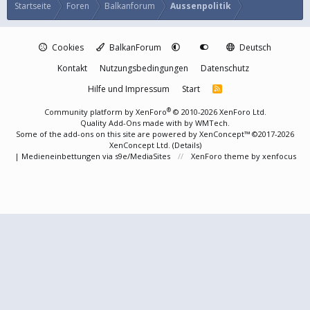
Startseite
Foren
Balkanforum
Aussenpolitik
Cookies
BalkanForum
Deutsch
Kontakt
Nutzungsbedingungen
Datenschutz
Hilfe und Impressum
Start
R
S
S
®
Community platform by XenForo
© 2010-2026 XenForo Ltd.
Quality Add-Ons made with
by
WMTech
.
Some of the add-ons on this site are powered by
XenConcept™
©2017-2026
XenConcept Ltd. (
Details
)
|
Medieneinbettungen via s9e/MediaSites
XenForo theme
by xenfocus