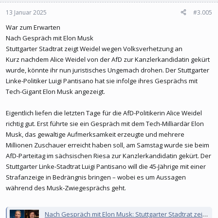
13 Januar 2025
#3.005
War zum Erwarten
Nach Gespräch mit Elon Musk
Stuttgarter Stadtrat zeigt Weidel wegen Volksverhetzung an
Kurz nachdem Alice Weidel von der AfD zur Kanzlerkandidatin gekürt
wurde, könnte ihr nun juristisches Ungemach drohen. Der Stuttgarter
Linke-Politiker Luigi Pantisano hat sie infolge ihres Gesprächs mit
Tech-Gigant Elon Musk angezeigt.
Eigentlich liefen die letzten Tage für die AfD-Politikerin Alice Weidel
richtig gut. Erst führte sie ein Gespräch mit dem Tech-Milliardär Elon
Musk, das gewaltige Aufmerksamkeit erzeugte und mehrere
Millionen Zuschauer erreicht haben soll, am Samstag wurde sie beim
AfD-Parteitag im sächsischen Riesa zur Kanzlerkandidatin gekürt. Der
Stuttgarter Linke-Stadtrat Luigi Pantisano will die 45-Jährige mit einer
Strafanzeige in Bedrängnis bringen – wobei es um Aussagen
während des Musk-Zwiegesprächs geht.
Nach Gespräch mit Elon Musk: Stuttgarter Stadtrat zeigt Weidel wegen Volksverhetzung an