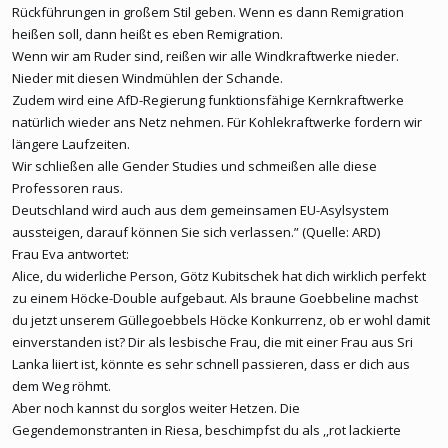
Rückführungen in großem Stil geben. Wenn es dann Remigration
heißen soll, dann heißt es eben Remigration.
Wenn wir am Ruder sind, reißen wir alle Windkraftwerke nieder.
Nieder mit diesen Windmühlen der Schande.
Zudem wird eine AfD-Regierung funktionsfähige Kernkraftwerke
natürlich wieder ans Netz nehmen. Für Kohlekraftwerke fordern wir
längere Laufzeiten.
Wir schließen alle Gender Studies und schmeißen alle diese
Professoren raus.
Deutschland wird auch aus dem gemeinsamen EU-Asylsystem
aussteigen, darauf können Sie sich verlassen.” (Quelle: ARD)
Frau Eva antwortet:
Alice, du widerliche Person, Götz Kubitschek hat dich wirklich perfekt
zu einem Höcke-Double aufgebaut. Als braune Goebbeline machst
du jetzt unserem Güllegoebbels Höcke Konkurrenz, ob er wohl damit
einverstanden ist? Dir als lesbische Frau, die mit einer Frau aus Sri
Lanka liiert ist, könnte es sehr schnell passieren, dass er dich aus
dem Weg röhmt.
Aber noch kannst du sorglos weiter Hetzen. Die
Gegendemonstranten in Riesa, beschimpfst du als ,,rot lackierte