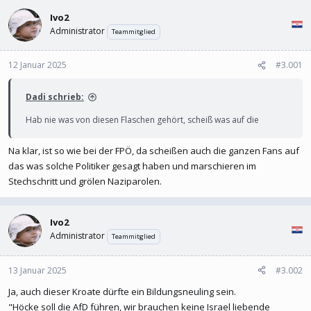
l
l
Ivo2
e
t
r
a
Administrator
Teammitglied
m
12 Januar 2025
#3.001
Dadi schrieb:
Hab nie was von diesen Flaschen gehört, scheiß was auf die
Na klar, ist so wie bei der FPÖ, da scheißen auch die ganzen Fans auf
das was solche Politiker gesagt haben und marschieren im
Stechschritt und grölen Naziparolen.
Ivo2
Administrator
Teammitglied
13 Januar 2025
#3.002
Ja, auch dieser Kroate dürfte ein Bildungsneuling sein.
"Höcke soll die AfD führen, wir brauchen keine Israel liebende