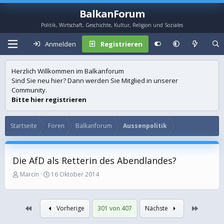
BalkanForum
Politik, Wirtschaft, Geschichte, Kultur, Religion und Soziales
Anmelden
Registrieren
Herzlich Willkommen im Balkanforum
Sind Sie neu hier? Dann werden Sie Mitglied in unserer
Community.
Bitte hier registrieren
Startseite
Foren
Balkanforum
Aussenpolitik
Die AfD als Retterin des Abendlandes?
E
E
Marcin
16 Oktober 2014
r
r
s
s
t
t
Erste
Letzte
Vorherige
301 von 407
Nächste
e
e
l
l