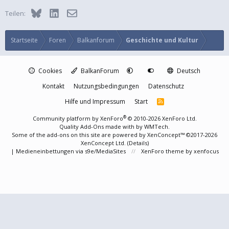
Bluesky
LinkedIn
E-Mail
Teilen:
Startseite
Foren
Balkanforum
Geschichte und Kultur
Cookies
BalkanForum
Deutsch
Kontakt
Nutzungsbedingungen
Datenschutz
Hilfe und Impressum
Start
R
S
S
®
Community platform by XenForo
© 2010-2026 XenForo Ltd.
Quality Add-Ons made with
by
WMTech
.
Some of the add-ons on this site are powered by
XenConcept™
©2017-2026
XenConcept Ltd. (
Details
)
|
Medieneinbettungen via s9e/MediaSites
XenForo theme
by xenfocus