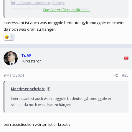
https://www.amnesty.org/en/wp-
content/uploads/2021/06/eur250032001en.pdf
Zum Vergrößern anklicken....
übersetzt heißt es zigeu.., was abwertend ist
Interessant ist auch was moggole bedeutet gyftomoggole er scheint
da noch was dran zu hängen
Γύφτος | Giftos | Jiftos | Gyftos | Griechisch Deutsch Übersetzung | Greeklex.net
1
Griechisch Deutsch Übersetzung für Γύφτος | Giftos | Jiftos |
Gyftos | Greeklex.net - mit Beispielsätzen, Grammatik,
TuAF
Synonymen, Aussprache und Vokabeltrainer
Turkesteron
de.greeklex.net
9 März 2024
#25
Mortimer schrieb:
Interessant ist auch was moggole bedeutet gyftomoggole er
scheint da noch was dran zu hängen
bei rassistischen wörten ist er kreativ