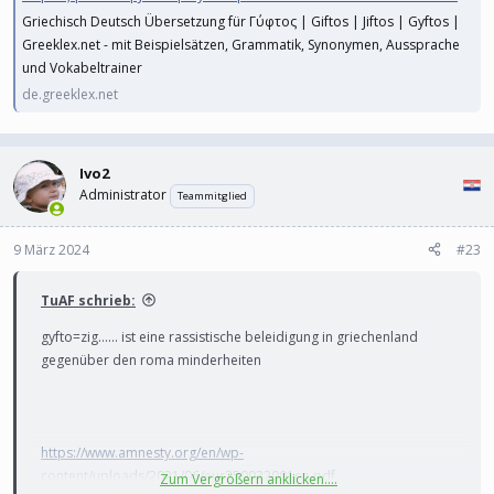
Griechisch Deutsch Übersetzung für Γύφτος | Giftos | Jiftos | Gyftos |
Greeklex.net - mit Beispielsätzen, Grammatik, Synonymen, Aussprache
und Vokabeltrainer
de.greeklex.net
Ivo2
Administrator
Teammitglied
9 März 2024
#23
TuAF schrieb:
gyfto=zig...... ist eine rassistische beleidigung in griechenland
gegenüber den roma minderheiten
https://www.amnesty.org/en/wp-
content/uploads/2021/06/eur250032001en.pdf
Zum Vergrößern anklicken....