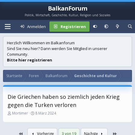
BalkanForum
Politik, Wirtschaft, Geschichte, Kultur, Religion und Soziales
Anmelden
Registrieren
Herzlich Willkommen im Balkanforum
Sind Sie neu hier? Dann werden Sie Mitglied in unserer
Community.
Bitte hier registrieren
Startseite
Foren
Balkanforum
Geschichte und Kultur
Die Griechen haben so ziemlich jeden Krieg
gegen die Turken verloren
E
E
Mortimer
8 März 2024
r
r
s
s
t
t
Erste
Letzte
Vorherige
3 von 19
Nächste
e
e