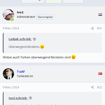
l
l
l
l
Ivo2
e
t
r
a
Administrator
Teammitglied
m
9 März 2024
#21
Ludjak schrieb:
Überwiegend Moslems
Wobei auch Türken überwiegend Moslems sind
TuAF
Turkesteron
9 März 2024
#22
Ivo2 schrieb: