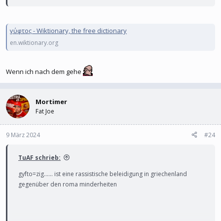
übersetzt heißt es zigeu.., was abwertend ist
γύφτος - Wiktionary, the free dictionary
Γύφτος | Giftos | Jiftos | Gyftos | Griechisch Deutsch Übersetzung | Greeklex.net
en.wiktionary.org
Griechisch Deutsch Übersetzung für Γύφτος | Giftos | Jiftos |
Gyftos | Greeklex.net - mit Beispielsätzen, Grammatik,
Synonymen, Aussprache und Vokabeltrainer
Wenn ich nach dem gehe
de.greeklex.net
Mortimer
Fat Joe
9 März 2024
#24
TuAF schrieb:
gyfto=zig...... ist eine rassistische beleidigung in griechenland
gegenüber den roma minderheiten