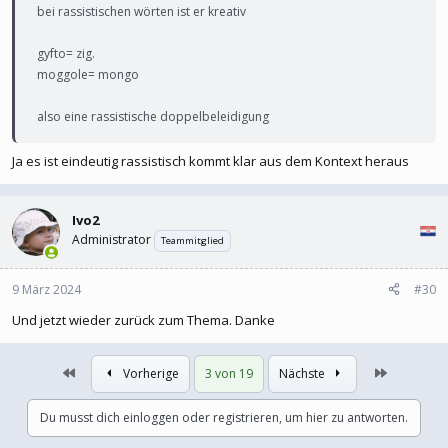
bei rassistischen wörten ist er kreativ
gyfto= zig.
moggole= mongo
also eine rassistische doppelbeleidigung
Ja es ist eindeutig rassistisch kommt klar aus dem Kontext heraus
Ivo2
Administrator
Teammitglied
9 März 2024
#30
Und jetzt wieder zurück zum Thema. Danke
Erste
Letzte
Vorherige
3 von 19
Nächste
Du musst dich einloggen oder registrieren, um hier zu antworten.