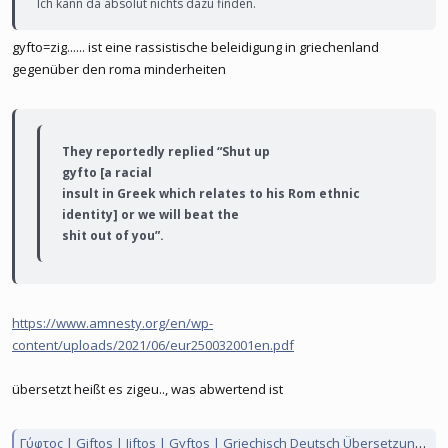
Ich kann da absolut nichts dazu finden.
gyfto=zig...... ist eine rassistische beleidigung in griechenland
gegenüber den roma minderheiten
They reportedly replied “Shut up
gyfto [a racial
insult in Greek which relates to his Rom ethnic
identity] or we will beat the
shit out of you”.
https://www.amnesty.org/en/wp-
content/uploads/2021/06/eur250032001en.pdf
übersetzt heißt es zigeu.., was abwertend ist
Γύφτος | Giftos | Jiftos | Gyftos | Griechisch Deutsch Übersetzung | Greeklex.net