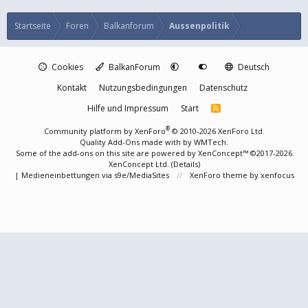
Startseite
Foren
Balkanforum
Aussenpolitik
Cookies
BalkanForum
Deutsch
Kontakt
Nutzungsbedingungen
Datenschutz
Hilfe und Impressum
Start
R
S
S
®
Community platform by XenForo
© 2010-2026 XenForo Ltd.
Quality Add-Ons made with
by
WMTech
.
Some of the add-ons on this site are powered by
XenConcept™
©2017-2026
XenConcept Ltd. (
Details
)
|
Medieneinbettungen via s9e/MediaSites
XenForo theme
by xenfocus