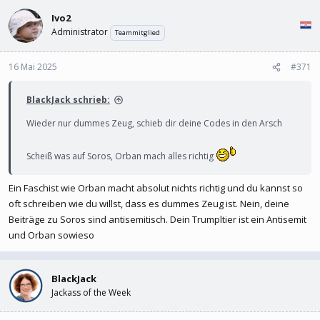
l
l
Ivo2
e
t
r
a
Administrator
Teammitglied
m
16 Mai 2025
#371
BlackJack schrieb:
Wieder nur dummes Zeug, schieb dir deine Codes in den Arsch
Scheiß was auf Soros, Orban mach alles richtig
Ein Faschist wie Orban macht absolut nichts richtig und du kannst so
oft schreiben wie du willst, dass es dummes Zeug ist. Nein, deine
Beiträge zu Soros sind antisemitisch. Dein Trumpltier ist ein Antisemit
und Orban sowieso
BlackJack
Jackass of the Week