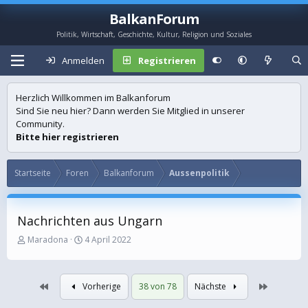
BalkanForum
Politik, Wirtschaft, Geschichte, Kultur, Religion und Soziales
Anmelden
Registrieren
Herzlich Willkommen im Balkanforum
Sind Sie neu hier? Dann werden Sie Mitglied in unserer
Community.
Bitte hier registrieren
Startseite
Foren
Balkanforum
Aussenpolitik
Nachrichten aus Ungarn
E
E
Maradona
4 April 2022
r
r
s
s
t
t
Erste
Letzte
Vorherige
38 von 78
Nächste
e
e
l
l