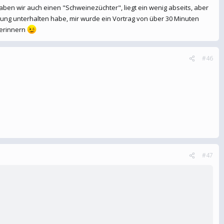
aben wir auch einen "Schweinezüchter", liegt ein wenig abseits, aber
ung unterhalten habe, mir wurde ein Vortrag von über 30 Minuten
 raus, die anderen bleiben im Stall eingesperrt? Einmal gemacht und
 erinnern
#46
#47