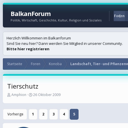
BalkanForum
Startseite
Foren
Politik, Wirtschaft, Geschichte, Kultur, Religion und Soziales
Herzlich Willkommen im Balkanforum
Sind Sie neu hier? Dann werden Sie Mitglied in unserer Community.
Bitte hier registrieren
Startseite
Foren
Konoba
Landschaft, Tier- und Pflanzen
Tierschutz
E
E
Amphion
26 Oktober 2009
r
r
s
s
t
t
Vorherige
1
2
3
4
5
e
e
l
l
l
l