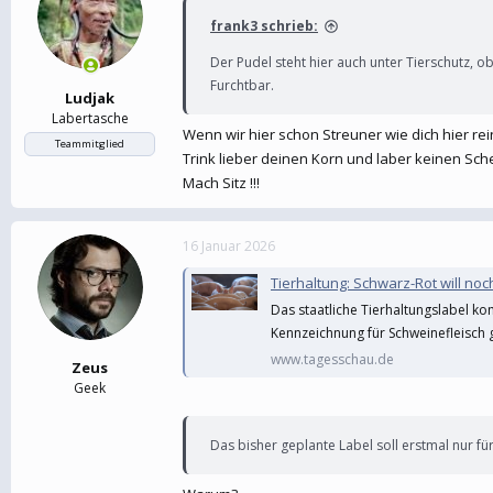
frank3 schrieb:
Der Pudel steht hier auch unter Tierschutz, 
Furchtbar.
Ludjak
Labertasche
Wenn wir hier schon Streuner wie dich hier rei
Teammitglied
Trink lieber deinen Korn und laber keinen Sc
Mach Sitz !!!
16 Januar 2026
Tierhaltung: Schwarz-Rot will noc
Das staatliche Tierhaltungslabel ko
Kennzeichnung für Schweinefleisch
www.tagesschau.de
Zeus
Geek
Das bisher geplante Label soll erstmal nur für