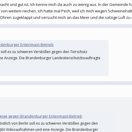
emacht und gut ist. Ich kenne mich da auch zu wenig aus. In der Gemeinde h
on weitem riechen. Ich hatte mal Pech, weil ich mich wegen Schweinehalt
ält ein Schweinehalter Schweine in unterschiedlichen Formen? Die einen dürfen
e Ohren zugeklappt und versucht mich an das Meer und die salzige Luft zu
andenburger Entenmast-Betrieb
 soll es zu schweren Verstößen gegen den Tierschutz
ne Anzeige. Die Brandenburger Landestierschutzbeauftragte
nzeige gegen Brandenburger Entenmast-Betrieb
stlich von Berlin soll es zu schweren Verstößen gegen den
gibt Videoaufnahmen und eine Anzeige. Die Brandenburger