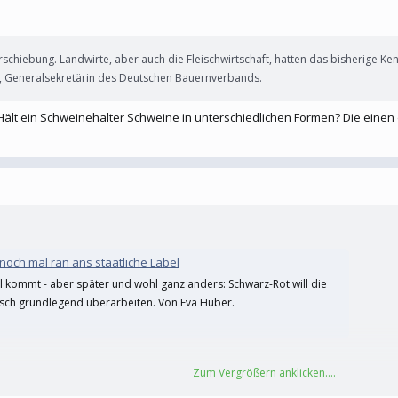
iebung. Landwirte, aber auch die Fleischwirtschaft, hatten das bisherige Kennze
et, Generalsekretärin des Deutschen Bauernverbands.
ält ein Schweinehalter Schweine in unterschiedlichen Formen? Die einen d
 noch mal ran ans staatliche Label
el kommt - aber später und wohl ganz anders: Schwarz-Rot will die
isch grundlegend überarbeiten. Von Eva Huber.
Zum Vergrößern anklicken....