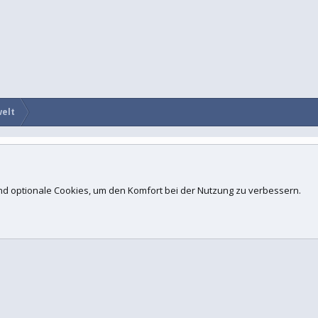
welt
Kontakt
N
d.
 und optionale Cookies, um den Komfort bei der Nutzung zu verbessern.
ogies, Inc
.
Concept Ltd. (
Details
)
 xenfocus