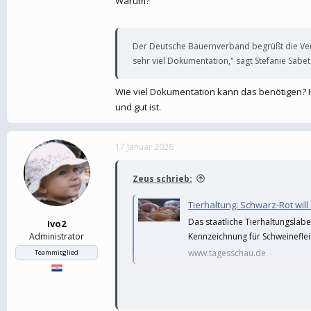
Warum?
Der Deutsche Bauernverband begrüßt die Versch
sehr viel Dokumentation," sagt Stefanie Sab
Wie viel Dokumentation kann das benötigen? H
und gut ist.
17 Januar 2026
Zeus schrieb:
Tierhaltung: Schwarz-Rot will
Das staatliche Tierhaltungslab
Ivo2
Kennzeichnung für Schweinefle
Administrator
www.tagesschau.de
Teammitglied
Warum?