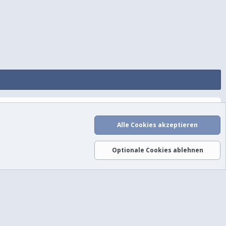
utzungsbedingungen
Datenschutz
Hilfe und Impressum
Start
R
S
Alle Cookies akzeptieren
S
Optionale Cookies ablehnen