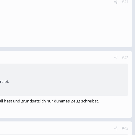
#41
#42
reibt.
ball hast und grundsätzlich nur dummes Zeug schreibst.
#43