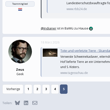
Landestierschutzbeauftragte fo
Teammitglied
www.rbb24.de
@Indianer
ist in BaWü zu Hause
18 März 2026
Tote und verletzte Tiere - Skan
Verweste Schweinekadaver, eiternd
Hof lieferte Tiere an ein Unternehm
und S. Kisters.
Zeus
www.tagesschau.de
Geek
Vorherige
1
2
3
4
5
Bluesky
LinkedIn
E-Mail
Teilen: