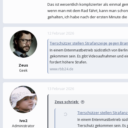
Das ist wesentlich komplizierter als einmal g
wenn man mit dem Rad fährt, kann man schon v
Wie viel Dokumentation kann das benötigen? H
gehalten, ich habe nach der ersten Minute di
gut ist.
12 Februar 2026
Tierschützer stellen Strafanzeige gegen Br
In einem Entenmastbetrieb südöstlich von Berlin
gekommen sein. Es gibt Videoaufnahmen und ei
fordert höhere Strafen.
Zeus
www.rbb24.de
Geek
13 Februar 2026
Zeus schrieb:
Tierschützer stellen Strafa
In einem Entenmastbetrieb südö
Ivo2
Tierschutz gekommen sein. Es 
Administrator