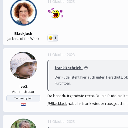
11 Oktober 2023
e
t
r
a
m
BlackJack
1
Jackass of the Week
11 Oktober 2023
frank3 schrieb:
Der Pudel steht hier auch unter Tierschutz, 
Furchtbar.
Ivo2
Administrator
Da hast du irgendwie recht. Du als Pudel sollt
Teammitglied
@BlackJack
habt ihr frank wieder rausgeschmi
11 Oktober 2023