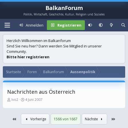
BalkanForum
Politik, Wirtschaft, Geschichte, Kultur, Religion und Soziales
Anmelden
Registrieren
Herzlich Willkommen im Balkanforum
Sind Sie neu hier? Dann werden Sie Mitglied in unserer
Community.
Bitte hier registrieren
Startseite
Foren
Balkanforum
Aussenpolitik
Nachrichten aus Österreich
E
E
Ivo2
4 Juni 2007
r
r
s
s
t
t
Erste
Letzte
Vorherige
1566 von 1667
Nächste
e
e
l
l