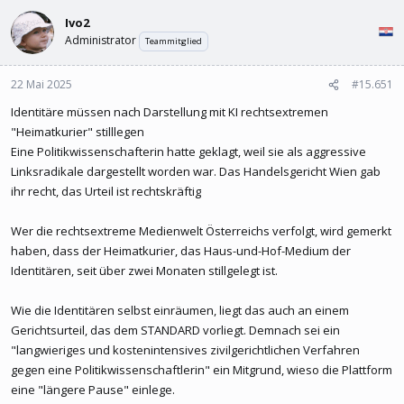
l
l
Ivo2
e
t
r
a
Administrator
Teammitglied
m
22 Mai 2025
#15.651
Identitäre müssen nach Darstellung mit KI rechtsextremen
"Heimatkurier" stilllegen
Eine Politikwissenschafterin hatte geklagt, weil sie als aggressive
Linksradikale dargestellt worden war. Das Handelsgericht Wien gab
ihr recht, das Urteil ist rechtskräftig
Wer die rechtsextreme Medienwelt Österreichs verfolgt, wird gemerkt
haben, dass der Heimatkurier, das Haus-und-Hof-Medium der
Identitären, seit über zwei Monaten stillgelegt ist.
Wie die Identitären selbst einräumen, liegt das auch an einem
Gerichtsurteil, das dem STANDARD vorliegt. Demnach sei ein
"langwieriges und kostenintensives zivilgerichtlichen Verfahren
gegen eine Politikwissenschaftlerin" ein Mitgrund, wieso die Plattform
eine "längere Pause" einlege.