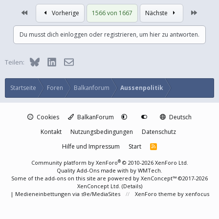
Erste
Letzte
Vorherige
1566 von 1667
Nächste
Du musst dich einloggen oder registrieren, um hier zu antworten.
Bluesky
LinkedIn
E-Mail
Teilen:
Startseite
Foren
Balkanforum
Aussenpolitik
Cookies
BalkanForum
Deutsch
Kontakt
Nutzungsbedingungen
Datenschutz
Hilfe und Impressum
Start
R
S
S
®
Community platform by XenForo
© 2010-2026 XenForo Ltd.
Quality Add-Ons made with
by
WMTech
.
Some of the add-ons on this site are powered by
XenConcept™
©2017-2026
XenConcept Ltd. (
Details
)
|
Medieneinbettungen via s9e/MediaSites
XenForo theme
by xenfocus