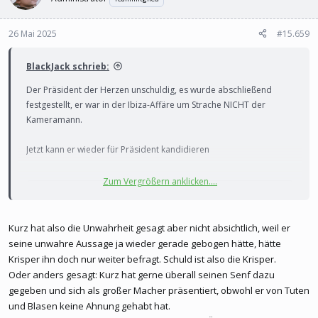
26 Mai 2025
#15.659
BlackJack schrieb:
Der Präsident der Herzen unschuldig, es wurde abschließend
festgestellt, er war in der Ibiza-Affäre um Strache NICHT der
Kameramann.
Jetzt kann er wieder für Präsident kandidieren
Zum Vergrößern anklicken....
Um diese Inhalte anzuzeigen, benötigen wir die
Zustimmung zum Setzen von Drittanbieter-Cookies.
Kurz hat also die Unwahrheit gesagt aber nicht absichtlich, weil er
Für weitere Informationen siehe die Seite
Verwendung
seine unwahre Aussage ja wieder gerade gebogen hätte, hätte
von Cookies
.
Krisper ihn doch nur weiter befragt. Schuld ist also die Krisper.
Drittanbieter-Cookies akzeptieren
Oder anders gesagt: Kurz hat gerne überall seinen Senf dazu
gegeben und sich als großer Macher präsentiert, obwohl er von Tuten
und Blasen keine Ahnung gehabt hat.