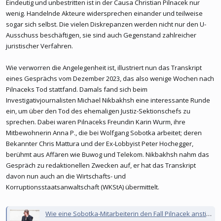
Eindeutig und unbestritten ist in der Causa Christian Pilnacek nur
wenig. Handelnde Akteure widersprechen einander und teilweise
sogar sich selbst. Die vielen Diskrepanzen werden nicht nur den U-
Ausschuss beschäftigen, sie sind auch Gegenstand zahlreicher
juristischer Verfahren.
Wie verworren die Angelegenheit ist, illustriert nun das Transkript
eines Gesprächs vom Dezember 2023, das also wenige Wochen nach
Pilnaceks Tod stattfand. Damals fand sich beim
Investigativjournalisten Michael Nikbakhsh eine interessante Runde
ein, um über den Tod des ehemaligen Justiz-Sektionschefs zu
sprechen. Dabei waren Pilnaceks Freundin Karin Wurm, ihre
Mitbewohnerin Anna P., die bei Wolfgang Sobotka arbeitet; deren
Bekannter Chris Mattura und der Ex-Lobbyist Peter Hochegger,
berühmt aus Affären wie Buwog und Telekom. Nikbakhsh nahm das
Gespräch zu redaktionellen Zwecken auf, er hat das Transkript
davon nun auch an die Wirtschafts- und
Korruptionsstaatsanwaltschaft (WKStA) übermittelt.
Wie eine Sobotka-Mitarbeiterin den Fall Pilnacek anstieß – und fast alles zurücknahm