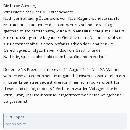
Die halbe Ahndung
Wie Österreichs Justiz NS-Täter schonte
Nach der Befreiung Österreichs vom Nazi-Regime wendete sich für
NS-Täter und -Täterinnen das Blatt. Wer zuvor andere verfolgt,
geschädigt und getötet hatte, wurde nun ein Fall für die Justiz. Bereits
kurz nach Kriegsende begannen Gerichte damit, Nationalsozialisten
zur Rechenschaft zu ziehen. Anfangs schien das Bemühen um
Gerechtigkeit Erfolg zu haben – doch die Geschichte der
Nachkriegsjustiz nahm bald einen beschämenden Verlauf.
Der erste NS-Prozess startete am 14. August 1945: Vier SA-Männer
wurden wegen Verbrechen an ungarisch-jüdischen Zwangsarbeitern
im Lager Engerau angeklagt, drei von ihnen zum Tod verurteilt. Für
dieses und die folgenden NS-Verfahren wurden Volksgerichte in
Wien, Graz, Linz und Innsbruck eingerichtet, was heute weitgehend
vergessen ist.
ORF Topos
topos.orf.at