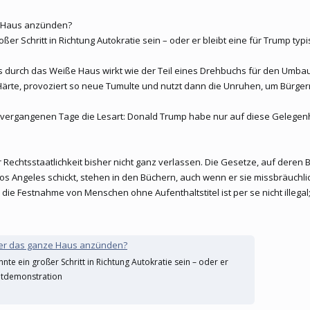
ze Haus anzünden?
roßer Schritt in Richtung Autokratie sein – oder er bleibt eine für Trump t
durch das Weiße Haus wirkt wie der Teil eines Drehbuchs für den Umbau e
r Härte, provoziert so neue Tumulte und nutzt dann die Unruhen, um Bürge
r vergangenen Tage die Lesart: Donald Trump habe nur auf diese Gelegenh
 Rechtsstaatlichkeit bisher nicht ganz verlassen. Die Gesetze, auf deren
s Angeles schickt, stehen in den Büchern, auch wenn er sie missbräuchlich 
– die Festnahme von Menschen ohne Aufenthaltstitel ist per se nicht illeg
ll er das ganze Haus anzünden?
nnte ein großer Schritt in Richtung Autokratie sein – oder er
chtdemonstration