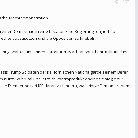
#971
ypische Machtdemonstration
iner Demokratie in eine Diktatur: Eine Regierung reagiert auf
rrechte auszusetzen und die Opposition zu knebeln.
eit gewartet, um seinen autoritären Machtanspruch mit militärischen
 Basis Trump Soldaten der kalifornischen Nationalgarde seinem Befehl
nutzt. So brutal und letztlich kontraproduktiv seine Strategie zur
al; die Fremdenpolizei ICE daran zu hindern, was einige Demonstranten