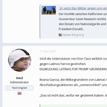
„Er setzt das Militär gegen uns ein“ – Kalif
Der Konflikt zwischen Kalifornien u
Gouverneur Gavin Newsom reichte a
den Einsatz von Nationalgarde und 
Präsident Donald...
kaizen-blog.org
11 Juni 2025
Sind die Unterstützer von Don Taco wirklich so
gegen Latinos hervorgestrichen
EILMELDUNG: LATINAS FOR TRUMP GRÜNDERIN
Ivo2
Ileana Garcia, die Mitbegründerin von Latinas 
Administrator
Abschiebungsaktionen als „unmenschlich“ und
Teammitglied
„Das ist nicht das, wofür wir gestimmt haben.