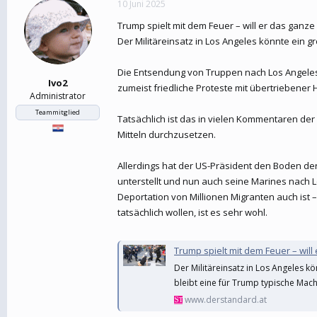
10 Juni 2025
e
t
r
a
Trump spielt mit dem Feuer – will er das gan
m
Der Militäreinsatz in Los Angeles könnte ein g
Die Entsendung von Truppen nach Los Angeles 
Ivo2
zumeist friedliche Proteste mit übertriebene
Administrator
Teammitglied
Tatsächlich ist das in vielen Kommentaren de
Mitteln durchzusetzen.
Allerdings hat der US-Präsident den Boden der
unterstellt und nun auch seine Marines nach Lo
Deportation von Millionen Migranten auch ist 
tatsächlich wollen, ist es sehr wohl.
Trump spielt mit dem Feuer – wi
Der Militäreinsatz in Los Angeles kö
bleibt eine für Trump typische Ma
www.derstandard.at