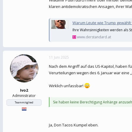
Wladimir Putin durch mehr oder minder demokr
klaren antidemokratischen Ansagen, ihrer Wah
Warum Leute wie Trump gewählt
Ihre Wahnsinnigkeiten werden als S
www.derstandard.at
11 Juni 2025
Nach dem Angriff auf das US-Kapitol, haben fü
Verurteilungen wegen des 6. Januar war eine „
Wirklich unfassbar!
Ivo2
Administrator
Sie haben keine Berechtigung Anhänge anzuseh
Teammitglied
Ja, Don Tacos Kumpel eben.