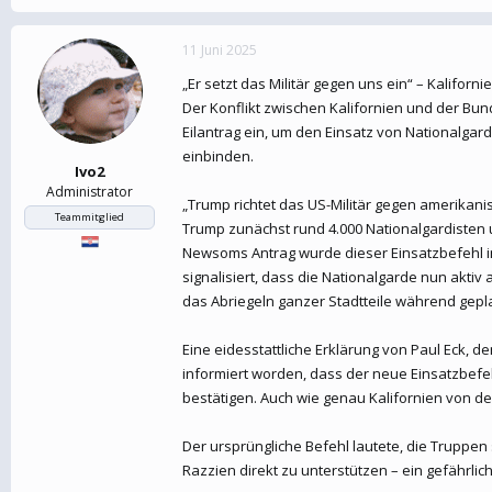
11 Juni 2025
„Er setzt das Militär gegen uns ein“ – Kalifor
Der Konflikt zwischen Kalifornien und der B
Eilantrag ein, um den Einsatz von Nationalga
einbinden.
Ivo2
Administrator
„Trump richtet das US-Militär gegen amerikani
Teammitglied
Trump zunächst rund 4.000 Nationalgardisten 
Newsoms Antrag wurde dieser Einsatzbefehl in
signalisiert, dass die Nationalgarde nun akt
das Abriegeln ganzer Stadtteile während gep
Eine eidesstattliche Erklärung von Paul Eck, de
informiert worden, dass der neue Einsatzbefeh
bestätigen. Auch wie genau Kalifornien von de
Der ursprüngliche Befehl lautete, die Truppen
Razzien direkt zu unterstützen – ein gefährlich