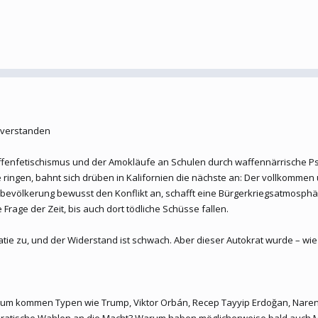
sverstanden
enfetischismus und der Amokläufe an Schulen durch waffennärrische Psyc
e ringen, bahnt sich drüben in Kalifornien die nächste an: Der vollkomme
lbevölkerung bewusst den Konflikt an, schafft eine Bürgerkriegsatmosphä
 Frage der Zeit, bis auch dort tödliche Schüsse fallen.
ie zu, und der Widerstand ist schwach. Aber dieser Autokrat wurde – wie 
 kommen Typen wie Trump, Viktor Orbán, Recep Tayyip Erdoğan, Narendra