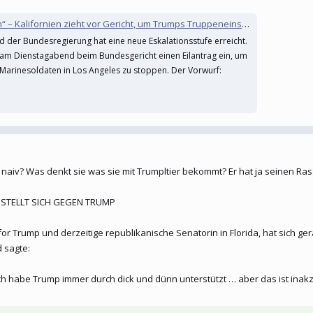
ornien zieht vor Gericht, um Trumps Truppeneinsatz in Los Angeles zu stoppen
nd der Bundesregierung hat eine neue Eskalationsstufe erreicht.
m Dienstagabend beim Bundesgericht einen Eilantrag ein, um
Marinesoldaten in Los Angeles zu stoppen. Der Vorwurf:
 naiv? Was denkt sie was sie mit Trumpltier bekommt? Er hat ja seinen Ras
 STELLT SICH GEGEN TRUMP
for Trump und derzeitige republikanische Senatorin in Florida, hat sich g
 sagte:
 Ich habe Trump immer durch dick und dünn unterstützt … aber das ist inak