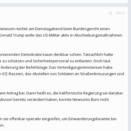
#972
in Newsom reichte am Dienstagabend beim Bundesgericht einen
t Donald Trump wolle das US-Militär aktiv in Abschiebungsmaßnahmen
ktionierenden Demokratie kaum denkbar schien. Tatsächlich hatte
 zu schützen und Sicherheitspersonal zu entlasten. Doch laut
se Änderung der Befehlslage: Das Verteidigungsministerium habe
von ICE-Razzien, das Abstellen von Soldaten an Straßenkreuzungen und
dem Antrag bei. Darin heißt es, die kalifornische Regierung sei darüber
e Mission bereits verändert haben, konnte Newsoms Büro nicht
len sie offenbar operativ eingreifen, um Einwanderungsbeamte bei
en.