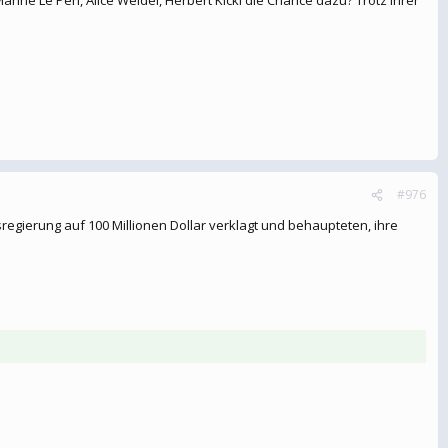
ne Le Pen, Alice Weidel, Herbert Kickl die Chance dazu? Trotz ihrer
#976
egierung auf 100 Millionen Dollar verklagt und behaupteten, ihre