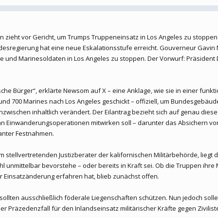
nien zieht vor Gericht, um Trumps Truppeneinsatz in Los Angeles zu stoppen
undesregierung hat eine neue Eskalationsstufe erreicht. Gouverneur Gav
rde und Marinesoldaten in Los Angeles zu stoppen. Der Vorwurf: Präsiden
sche Bürger“, erklärte Newsom auf X – eine Anklage, wie sie in einer fun
und 700 Marines nach Los Angeles geschickt – offiziell, um Bundesgebäude
zwischen inhaltlich verändert. Der Eilantrag bezieht sich auf genau die
iv an Einwanderungsoperationen mitwirken soll – darunter das Absichern 
lanter Festnahmen.
m stellvertretenden Justizberater der kalifornischen Militärbehörde, liegt 
l unmittelbar bevorstehe – oder bereits in Kraft sei. Ob die Truppen ihr
r Einsatzänderung erfahren hat, blieb zunächst offen.
 sollten ausschließlich föderale Liegenschaften schützen. Nun jedoch sol
er Präzedenzfall für den Inlandseinsatz militärischer Kräfte gegen Zivilist