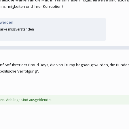
atische Wahlen an die Macht? Warum haben möglicherweise bald auch Mari
nsinnigkeiten und ihrer Korruption?
 werden
tärke missverstanden
nf Anführer der Proud Boys, die von Trump begnadigt wurden, die Bundesr
politische Verfolgung“.
en. Anhänge sind ausgeblendet.