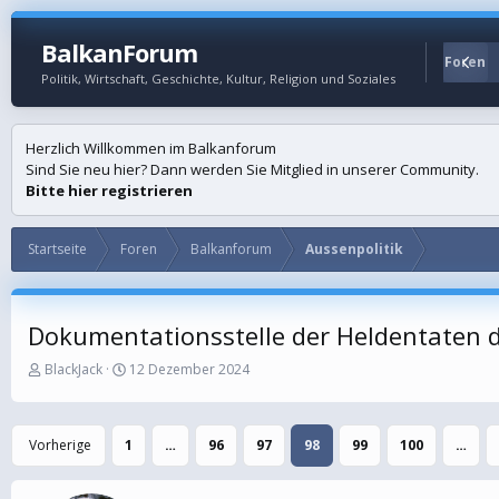
BalkanForum
Startseite
Foren
Politik, Wirtschaft, Geschichte, Kultur, Religion und Soziales
Herzlich Willkommen im Balkanforum
Sind Sie neu hier? Dann werden Sie Mitglied in unserer Community.
Bitte hier registrieren
Startseite
Foren
Balkanforum
Aussenpolitik
Dokumentationsstelle der Heldentaten d
E
E
BlackJack
12 Dezember 2024
r
r
s
s
t
t
Vorherige
1
…
96
97
98
99
100
…
e
e
l
l
l
l